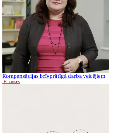
Kompensācijas brīvprātīgā darba veicējiem
iFinanses