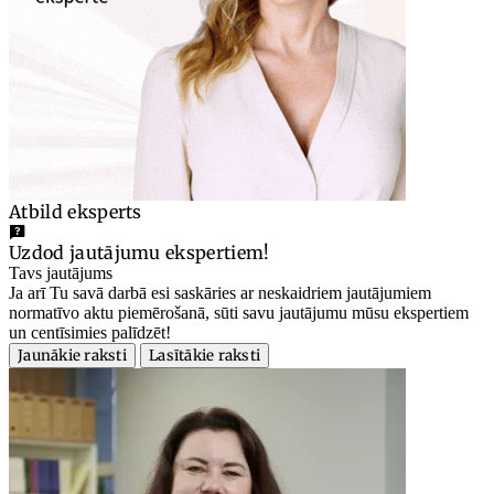
Atbild eksperts
Uzdod jautājumu ekspertiem!
Tavs jautājums
Ja arī Tu savā darbā esi saskāries ar neskaidriem jautājumiem
normatīvo aktu piemērošanā, sūti savu jautājumu mūsu ekspertiem
un centīsimies palīdzēt!
Jaunākie raksti
Lasītākie raksti