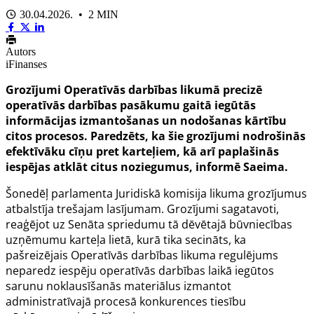
30.04.2026. • 2 MIN
Autors
iFinanses
Grozījumi Operatīvās darbības likumā precizē
operatīvās darbības pasākumu gaitā iegūtās
informācijas izmantošanas un nodošanas kārtību
citos procesos. Paredzēts, ka šie grozījumi nodrošinās
efektīvāku cīņu pret karteļiem, kā arī paplašinās
iespējas atklāt citus noziegumus, informē Saeima.
Šonedēļ parlamenta Juridiskā komisija likuma grozījumus
atbalstīja trešajam lasījumam. Grozījumi sagatavoti,
reaģējot uz Senāta spriedumu tā dēvētajā būvniecības
uzņēmumu karteļa lietā, kurā tika secināts, ka
pašreizējais Operatīvās darbības likuma regulējums
neparedz iespēju operatīvās darbības laikā iegūtos
sarunu noklausīšanās materiālus izmantot
administratīvajā procesā konkurences tiesību