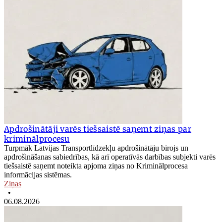
Apdrošinātāji varēs tiešsaistē saņemt ziņas par
kriminālprocesu
Turpmāk Latvijas Transportlīdzekļu apdrošinātāju birojs un
apdrošināšanas sabiedrības, kā arī operatīvās darbības subjekti varēs
tiešsaistē saņemt noteikta apjoma ziņas no Kriminālprocesa
informācijas sistēmas.
Ziņas
•
06.08.2026