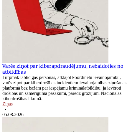
Varēs ziņot par kiberapdraudējumu, nebaidoties no
atbildības
Turpmāk labticīgas personas, atklājot koordinētu ievainojamību,
varēs ziņot par kiberdrošības incidentiem Ievainojamības ziņošanas
platformā bez bažām par iespējamu kriminālatbildību, ja ievēroti
drošības un samērīguma pasākumi, paredz grozījumi Nacionālās
kiberdrošības likumā.
Ziņas
•
05.08.2026