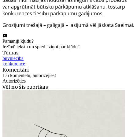
Šādas informācijas nodošanas liegums citos procesos
var apgrūtināt būtisku pārkāpumu atklāšanu, tostarp
konkurences tiesību pārkāpumu gadījumos.
Grozījumi trešajā – galīgajā – lasījumā vēl jāskata Saeimai.
Pamanīji kļūdu?
Iezīmē tekstu un spied "ziņot par kļūdu".
Tēmas
būvniecība
konkurence
Komentāri
Lai komentētu, autorizējies!
Autorizēties
Vēl no šīs rubrikas