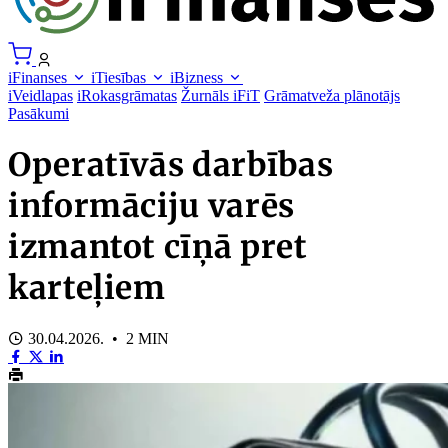
iFinanses
iTiesības
iBizness
iVeidlapas
iRokasgrāmatas
Žurnāls iFiT
Grāmatveža plānotājs
Pasākumi
Operatīvās darbības
informāciju varēs
izmantot cīņā pret
karteļiem
30.04.2026. • 2 MIN