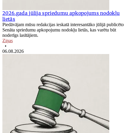
2026.gada jūlija spriedumu apkopojums nodokļu
lietās
Piedāvājam mūsu redakcijas ieskatā interesantāko jūlijā publicēto
Senāta spriedumu apkopojumu nodokļu lietās, kas varētu būt
noderīgs lasītājiem.
Ziņas
•
06.08.2026