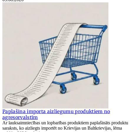
Paplašina importa aizliegumu produktiem no
agresorvalstīm
Ar lauksaimniecības un lopbarības produktiem paplašināts produktu
saraksts, ko aizliegts importēt no Krievijas un Baltkrievijas, lēma