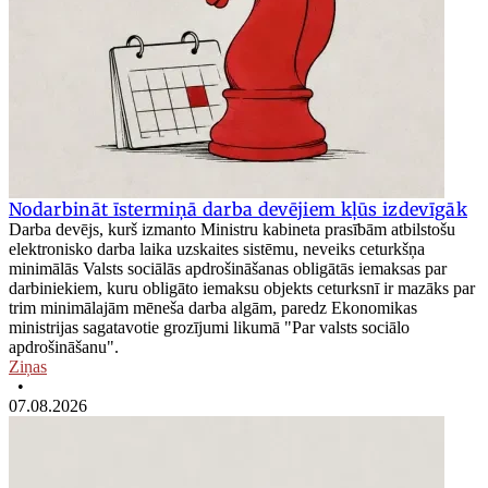
Nodarbināt īstermiņā darba devējiem kļūs izdevīgāk
Darba devējs, kurš izmanto Ministru kabineta prasībām atbilstošu
elektronisko darba laika uzskaites sistēmu, neveiks ceturkšņa
minimālās Valsts sociālās apdrošināšanas obligātās iemaksas par
darbiniekiem, kuru obligāto iemaksu objekts ceturksnī ir mazāks par
trim minimālajām mēneša darba algām, paredz Ekonomikas
ministrijas sagatavotie grozījumi likumā "Par valsts sociālo
apdrošināšanu".
Ziņas
•
07.08.2026