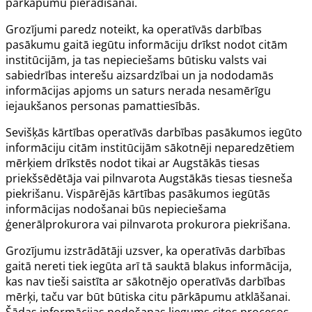
pārkāpumu pierādīšanai.
Grozījumi paredz noteikt, ka operatīvās darbības
pasākumu gaitā iegūtu informāciju drīkst nodot citām
institūcijām, ja tas nepieciešams būtisku valsts vai
sabiedrības interešu aizsardzībai un ja nododamās
informācijas apjoms un saturs nerada nesamērīgu
iejaukšanos personas pamattiesībās.
Sevišķās kārtības operatīvās darbības pasākumos iegūto
informāciju citām institūcijām sākotnēji neparedzētiem
mērķiem drīkstēs nodot tikai ar Augstākās tiesas
priekšsēdētāja vai pilnvarota Augstākās tiesas tiesneša
piekrišanu. Vispārējās kārtības pasākumos iegūtās
informācijas nodošanai būs nepieciešama
ģenerālprokurora vai pilnvarota prokurora piekrišana.
Grozījumu izstrādātāji uzsver, ka operatīvās darbības
gaitā nereti tiek iegūta arī tā sauktā blakus informācija,
kas nav tieši saistīta ar sākotnējo operatīvās darbības
mērķi, taču var būt būtiska citu pārkāpumu atklāšanai.