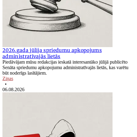
2026.gada jūlija spriedumu apkopojums
administratīvajās lietās
Piedāvājam mūsu redakcijas ieskatā interesantāko jūlijā publicēto
Senāta spriedumu apkopojumu administratīvajās lietās, kas varētu
būt noderīgs lasītājiem.
Ziņas
•
06.08.2026