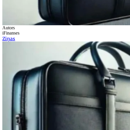
Autors
iFinanses
Ziņas