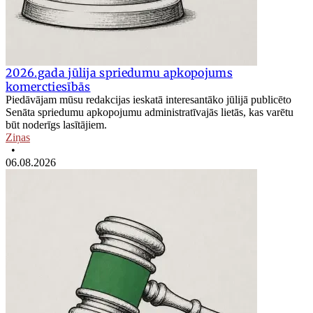
2026.gada jūlija spriedumu apkopojums
komerctiesībās
Piedāvājam mūsu redakcijas ieskatā interesantāko jūlijā publicēto
Senāta spriedumu apkopojumu administratīvajās lietās, kas varētu
būt noderīgs lasītājiem.
Ziņas
•
06.08.2026