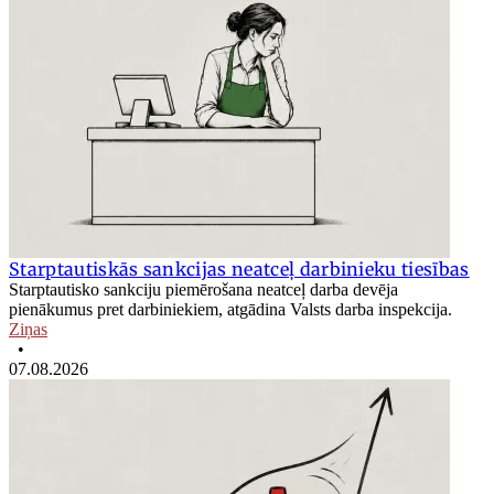
Starptautiskās sankcijas neatceļ darbinieku tiesības
Starptautisko sankciju piemērošana neatceļ darba devēja
pienākumus pret darbiniekiem, atgādina Valsts darba inspekcija.
Ziņas
•
07.08.2026