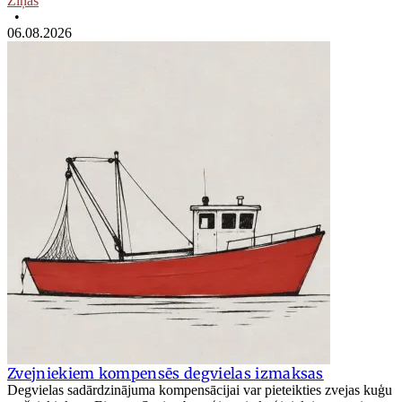
Ziņas
•
06.08.2026
Zvejniekiem kompensēs degvielas izmaksas
Degvielas sadārdzinājuma kompensācijai var pieteikties zvejas kuģu