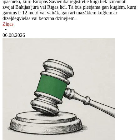
īpašnieki, kuru Eiropas Savienībā reģistrētie kuģi tiek izmantoti
zvejai Baltijas jūrā vai Rīgas līcī. Tā būs pieejama gan kuģiem, kuru
garums ir 12 metri vai vairāk, gan arī mazākiem kuģiem ar
dīzeļdegvielas vai benzīna dzinējiem.
Ziņas
•
06.08.2026