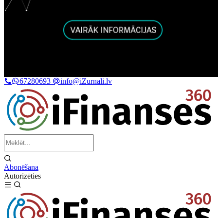
67280693
info@iZurnali.lv
Abonēšana
Autorizēties