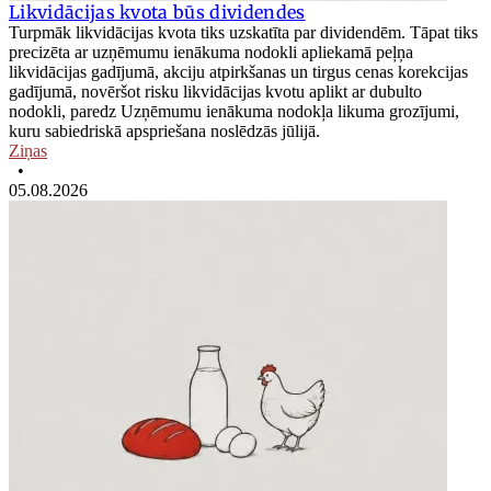
Likvidācijas kvota būs dividendes
Turpmāk likvidācijas kvota tiks uzskatīta par dividendēm. Tāpat tiks
precizēta ar uzņēmumu ienākuma nodokli apliekamā peļņa
likvidācijas gadījumā, akciju atpirkšanas un tirgus cenas korekcijas
gadījumā, novēršot risku likvidācijas kvotu aplikt ar dubulto
nodokli, paredz Uzņēmumu ienākuma nodokļa likuma grozījumi,
kuru sabiedriskā apspriešana noslēdzās jūlijā.
Ziņas
•
05.08.2026