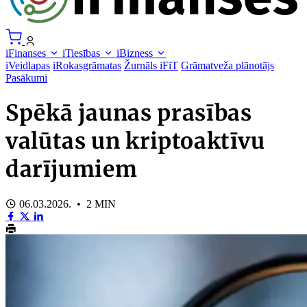
iFinanses
iTiesības
iBizness
iVeidlapas
iRokasgrāmatas
Žurnāls iFiT
Grāmatveža plānotājs
Pasākumi
Spēkā jaunas prasības
valūtas un kriptoaktīvu
darījumiem
06.03.2026. • 2 MIN