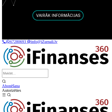
67280693
info@iZurnali.lv
Abonēšana
Autorizēties