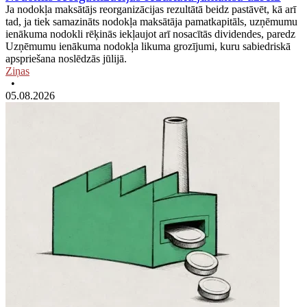
Ja nodokļa maksātājs reorganizācijas rezultātā beidz pastāvēt, kā arī
tad, ja tiek samazināts nodokļa maksātāja pamatkapitāls, uzņēmumu
ienākuma nodokli rēķinās iekļaujot arī nosacītās dividendes, paredz
Uzņēmumu ienākuma nodokļa likuma grozījumi, kuru sabiedriskā
apspriešana noslēdzās jūlijā.
Ziņas
•
05.08.2026