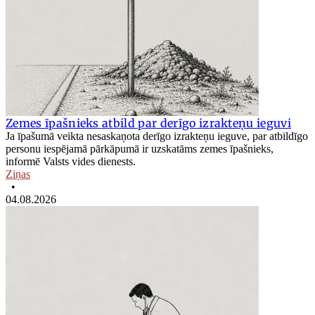
Zemes īpašnieks atbild par derīgo izrakteņu ieguvi
Ja īpašumā veikta nesaskaņota derīgo izrakteņu ieguve, par atbildīgo
personu iespējamā pārkāpumā ir uzskatāms zemes īpašnieks,
informē Valsts vides dienests.
Ziņas
•
04.08.2026