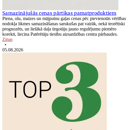
Samazinājušās cenas pārtikas pamatproduktiem
Piena, olu, maizes un mājputnu gaļas cenas pēc pievienotās vērtības
nodokļa likmes samazināšanas sarukušas pat vairāk, nekā teorētiski
prognozēts, un lielākā daļa tirgotāju jauno regulējumu piemēro
korekti, liecina Patērētāju tiesību aizsardzības centra pārbaudes.
Ziņas
•
05.08.2026