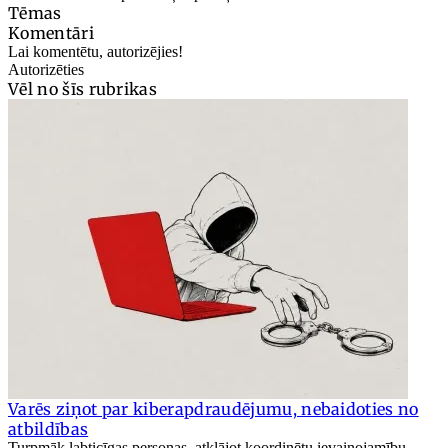
Tēmas
Komentāri
Lai komentētu, autorizējies!
Autorizēties
Vēl no šīs rubrikas
Varēs ziņot par kiberapdraudējumu, nebaidoties no
atbildības
Turpmāk labticīgas personas, atklājot koordinētu ievainojamību,