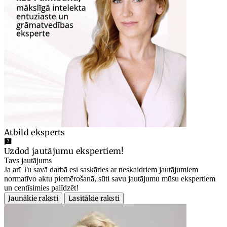
Atbild eksperts
Uzdod jautājumu ekspertiem!
Tavs jautājums
Ja arī Tu savā darbā esi saskāries ar neskaidriem jautājumiem
normatīvo aktu piemērošanā, sūti savu jautājumu mūsu ekspertiem
un centīsimies palīdzēt!
Jaunākie raksti
Lasītākie raksti