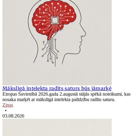
Mākslīgā intelekta radīts saturs būs jāmarķē
Eiropas Savienībā 2026.gada 2.augustā stājās spēkā noteikumi, kas
nosaka marķēt ar mākslīgā intelekta palīdzību radītu saturu.
Ziņas
•
03.08.2026