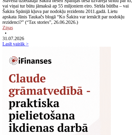
Slavenā dziedātāja Šakira nesen Spānijas tiesā uzvarēja strīdu par to,
vai viņai tur būtu jāmaksā ap 55 miljoniem eiro. Strīda būtība – vai
Šakira Spānijā kļuva par nodokļu rezidentu 2011.gadā. Lietu
apskata Jānis Taukačs blogā “Ko Šakira var iemācīt par nodokļu
rezidenci?” (“Tax stories”, 26.06.2026.)
Ziņas
•
31.07.2026
Lasīt vairāk >