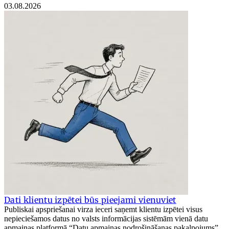
03.08.2026
Dati klientu izpētei būs pieejami vienuviet
Publiskai apspriešanai virza ieceri saņemt klientu izpētei visus
nepieciešamos datus no valsts informācijas sistēmām vienā datu
apmaiņas platformā “Datu apmaiņas nodrošināšanas pakalpojums”.