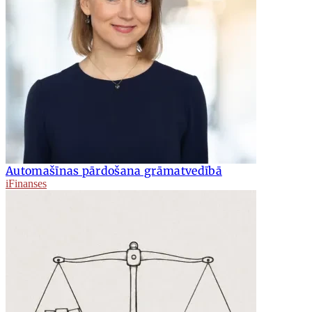
Automašīnas pārdošana grāmatvedībā
iFinanses