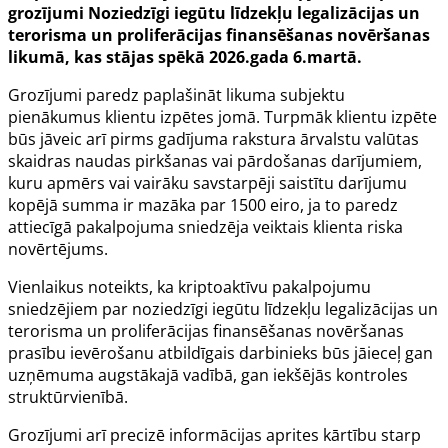
grozījumi Noziedzīgi iegūtu līdzekļu legalizācijas un
terorisma un proliferācijas finansēšanas novēršanas
likumā, kas stājas spēkā 2026.gada 6.martā.
Grozījumi paredz paplašināt likuma subjektu
pienākumus klientu izpētes jomā. Turpmāk klientu izpēte
būs jāveic arī pirms gadījuma rakstura ārvalstu valūtas
skaidras naudas pirkšanas vai pārdošanas darījumiem,
kuru apmērs vai vairāku savstarpēji saistītu darījumu
kopējā summa ir mazāka par 1500 eiro, ja to paredz
attiecīgā pakalpojuma sniedzēja veiktais klienta riska
novērtējums.
Vienlaikus noteikts, ka kriptoaktīvu pakalpojumu
sniedzējiem par noziedzīgi iegūtu līdzekļu legalizācijas un
terorisma un proliferācijas finansēšanas novēršanas
prasību ievērošanu atbildīgais darbinieks būs jāieceļ gan
uzņēmuma augstākajā vadībā, gan iekšējās kontroles
struktūrvienībā.
Grozījumi arī precizē informācijas aprites kārtību starp