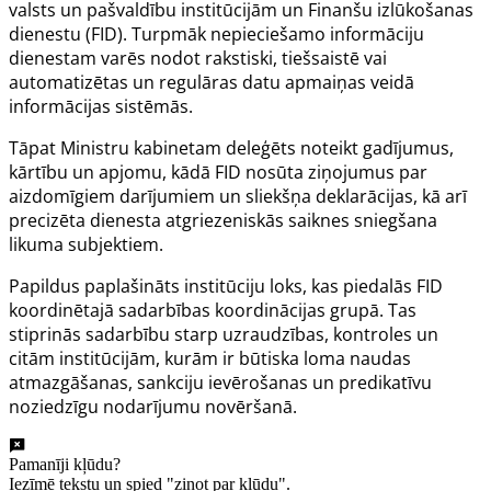
valsts un pašvaldību institūcijām un Finanšu izlūkošanas
dienestu (FID). Turpmāk nepieciešamo informāciju
dienestam varēs nodot rakstiski, tiešsaistē vai
automatizētas un regulāras datu apmaiņas veidā
informācijas sistēmās.
Tāpat Ministru kabinetam deleģēts noteikt gadījumus,
kārtību un apjomu, kādā FID nosūta ziņojumus par
aizdomīgiem darījumiem un sliekšņa deklarācijas, kā arī
precizēta dienesta atgriezeniskās saiknes sniegšana
likuma subjektiem.
Papildus paplašināts institūciju loks, kas piedalās FID
koordinētajā sadarbības koordinācijas grupā. Tas
stiprinās sadarbību starp uzraudzības, kontroles un
citām institūcijām, kurām ir būtiska loma naudas
atmazgāšanas, sankciju ievērošanas un predikatīvu
noziedzīgu nodarījumu novēršanā.
Pamanīji kļūdu?
Iezīmē tekstu un spied "ziņot par kļūdu".