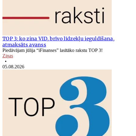
TOP 3: ko zina VID, brīvo līdzekļu ieguldīšana,
atmaksāts avanss
Piedāvājam jūlija “iFinanses” lasītāko rakstu TOP 3!
Ziņas
•
05.08.2026