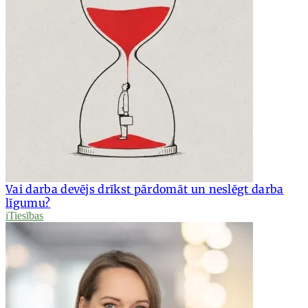
Vai darba devējs drīkst pārdomāt un neslēgt darba
līgumu?
iTiesības