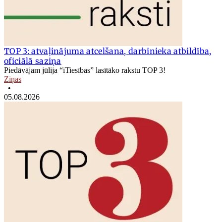
TOP 3: atvaļinājuma atcelšana, darbinieka atbildība,
oficiālā saziņa
Piedāvājam jūlija “iTiesības” lasītāko rakstu TOP 3!
Ziņas
•
05.08.2026