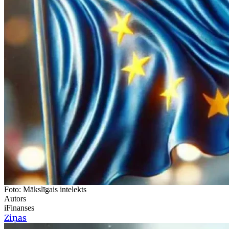
Foto: Mākslīgais intelekts
Autors
iFinanses
Ziņas