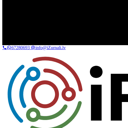
67280693
info@iZurnali.lv