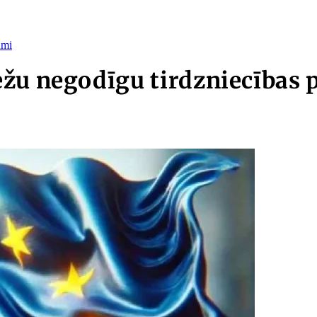
umi
žu negodīgu tirdzniecības 