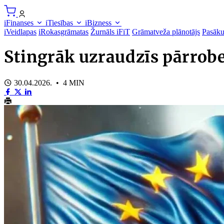
iFinanses
iTiesības
iBizness
iVeidlapas
iRokasgrāmatas
Žurnāls iFiT
Grāmatveža plānotājs
Pasāk
Stingrāk uzraudzīs pārrobe
30.04.2026. • 4 MIN