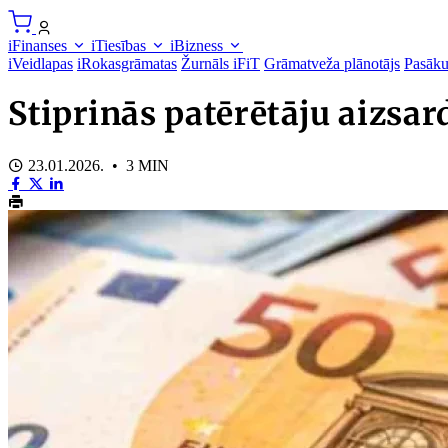
iFinanses
iTiesības
iBizness
iVeidlapas
iRokasgrāmatas
Žurnāls iFiT
Grāmatveža plānotājs
Pasāk
Stiprinās patērētāju aizsa
23.01.2026. • 3 MIN