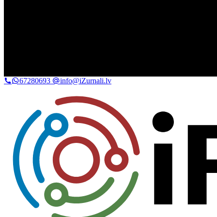
67280693
info@iZurnali.lv