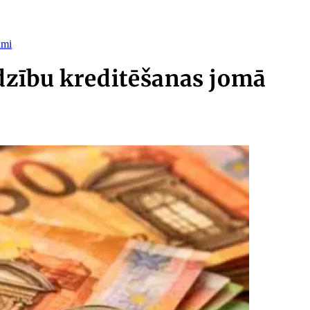
umi
rdzību kreditēšanas jomā