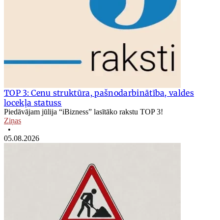
TOP 3: Cenu struktūra, pašnodarbinātība, valdes
locekļa statuss
Piedāvājam jūlija “iBizness” lasītāko rakstu TOP 3!
Ziņas
•
05.08.2026