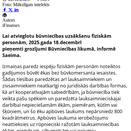
Foto: Mākslīgais intelekts
Autors
iFinanses
Lai atvieglotu būvniecības uzsākšanu fiziskām
personām, 2025.gada 18.decembrī
pieņemti grozījumi Būvniecības likumā, informē
Saeima.
Izmaiņas paredz iespēju fiziskām personām noteiktos
gadījumos būvēt ēkas bez būvkomersanta iesaistes.
Šādas tiesības paredzētas arī lauksaimniekiem un
zivsaimniekiem neatkarīgi no juridiskās darbības formas,
kā arī kooperatīvajām sabiedrībām, ja būvniecība tiek
veikta pašu spēkiem un paredzēta lauksaimnieciskajai
darbībai nepieciešamām ēkām, piemēram, kūtīm vai
šķūņiem, un šo ēku apbūves laukums nepārsniedz 800
kvadrātmetrus. Apbūves laukuma ierobežojums
neattieksies uz rūpnieciski ražotām lauksaimniecības
ēkām, piemēram, siltumnīcām vai nojumju