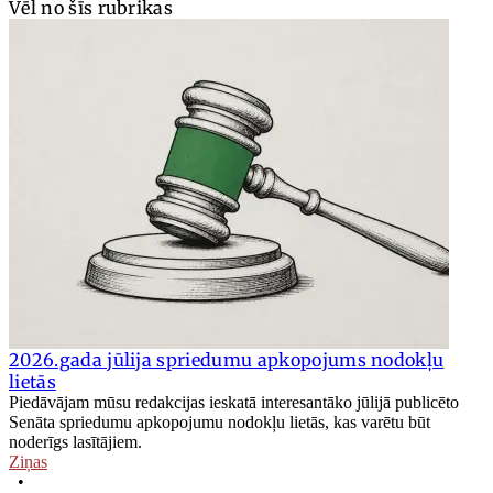
Vēl no šīs rubrikas
2026.gada jūlija spriedumu apkopojums nodokļu
lietās
Piedāvājam mūsu redakcijas ieskatā interesantāko jūlijā publicēto
Senāta spriedumu apkopojumu nodokļu lietās, kas varētu būt
noderīgs lasītājiem.
Ziņas
•