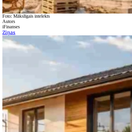
Foto: Mākslīgais intelekts
Autors
iFinanses
Ziņas