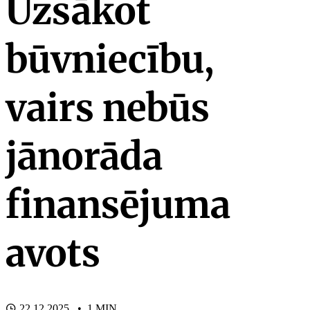
Uzsākot
būvniecību,
vairs nebūs
jānorāda
finansējuma
avots
22.12.2025. • 1 MIN