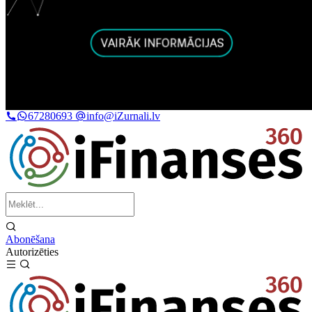
67280693
info@iZurnali.lv
Abonēšana
Autorizēties