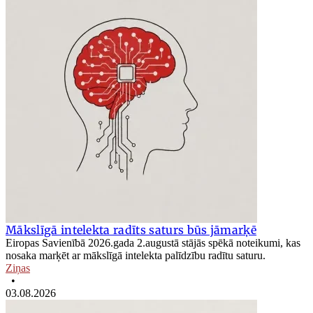
Mākslīgā intelekta radīts saturs būs jāmarķē
Eiropas Savienībā 2026.gada 2.augustā stājās spēkā noteikumi, kas
nosaka marķēt ar mākslīgā intelekta palīdzību radītu saturu.
Ziņas
•
03.08.2026