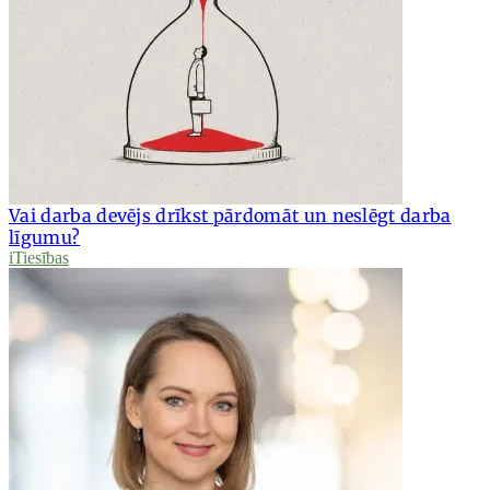
Vai darba devējs drīkst pārdomāt un neslēgt darba
līgumu?
iTiesības