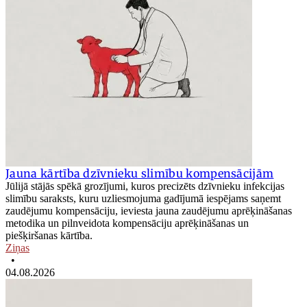
Jauna kārtība dzīvnieku slimību kompensācijām
Jūlijā stājās spēkā grozījumi, kuros precizēts dzīvnieku infekcijas
slimību saraksts, kuru uzliesmojuma gadījumā iespējams saņemt
zaudējumu kompensāciju, ieviesta jauna zaudējumu aprēķināšanas
metodika un pilnveidota kompensāciju aprēķināšanas un
piešķiršanas kārtība.
Ziņas
•
04.08.2026