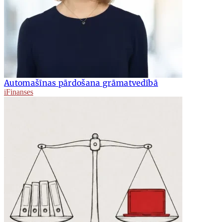
Automašīnas pārdošana grāmatvedībā
iFinanses