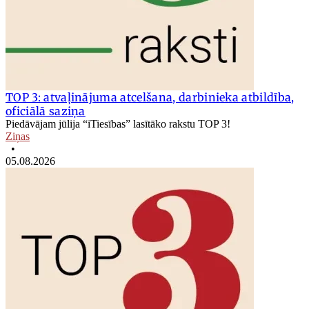
TOP 3: atvaļinājuma atcelšana, darbinieka atbildība,
oficiālā saziņa
Piedāvājam jūlija “iTiesības” lasītāko rakstu TOP 3!
Ziņas
•
05.08.2026