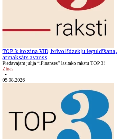
TOP 3: ko zina VID, brīvo līdzekļu ieguldīšana,
atmaksāts avanss
Piedāvājam jūlija “iFinanses” lasītāko rakstu TOP 3!
Ziņas
•
05.08.2026