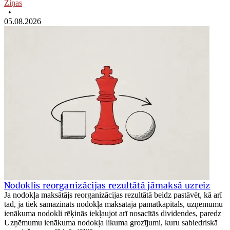
Ziņas
•
05.08.2026
Nodoklis reorganizācijas rezultātā jāmaksā uzreiz
Ja nodokļa maksātājs reorganizācijas rezultātā beidz pastāvēt, kā arī
tad, ja tiek samazināts nodokļa maksātāja pamatkapitāls, uzņēmumu
ienākuma nodokli rēķinās iekļaujot arī nosacītās dividendes, paredz
Uzņēmumu ienākuma nodokļa likuma grozījumi, kuru sabiedriskā