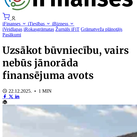
iFinanses
iTiesības
iBizness
iVeidlapas
iRokasgrāmatas
Žurnāls iFiT
Grāmatveža plānotājs
Pasākumi
Uzsākot būvniecību, vairs
nebūs jānorāda
finansējuma avots
22.12.2025. • 1 MIN