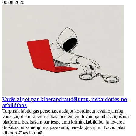
06.08.2026
Varēs ziņot par kiberapdraudējumu, nebaidoties no
atbildības
Turpmāk labticīgas personas, atklājot koordinētu ievainojamību,
varēs ziņot par kiberdrošības incidentiem Ievainojamības ziņošanas
platformā bez bažām par iespējamu kriminālatbildību, ja ievēroti
drošības un samērīguma pasākumi, paredz grozījumi Nacionālās
kiberdrošības likumā.