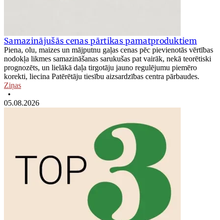
Samazinājušās cenas pārtikas pamatproduktiem
Piena, olu, maizes un mājputnu gaļas cenas pēc pievienotās vērtības
nodokļa likmes samazināšanas sarukušas pat vairāk, nekā teorētiski
prognozēts, un lielākā daļa tirgotāju jauno regulējumu piemēro
korekti, liecina Patērētāju tiesību aizsardzības centra pārbaudes.
Ziņas
•
05.08.2026