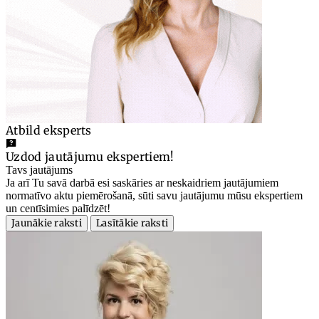
Atbild eksperts
Uzdod jautājumu ekspertiem!
Tavs jautājums
Ja arī Tu savā darbā esi saskāries ar neskaidriem jautājumiem
normatīvo aktu piemērošanā, sūti savu jautājumu mūsu ekspertiem
un centīsimies palīdzēt!
Jaunākie raksti
Lasītākie raksti