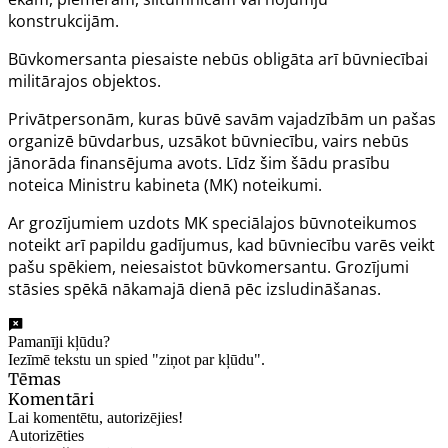
konstrukcijām.
Būvkomersanta piesaiste nebūs obligāta arī būvniecībai
militārajos objektos.
Privātpersonām, kuras būvē savām vajadzībām un pašas
organizē būvdarbus, uzsākot būvniecību, vairs nebūs
jānorāda finansējuma avots. Līdz šim šādu prasību
noteica Ministru kabineta (MK) noteikumi.
Ar grozījumiem uzdots MK speciālajos būvnoteikumos
noteikt arī papildu gadījumus, kad būvniecību varēs veikt
pašu spēkiem, neiesaistot būvkomersantu. Grozījumi
stāsies spēkā nākamajā dienā pēc izsludināšanas.
Pamanīji kļūdu?
Iezīmē tekstu un spied "ziņot par kļūdu".
Tēmas
Komentāri
Lai komentētu, autorizējies!
Autorizēties