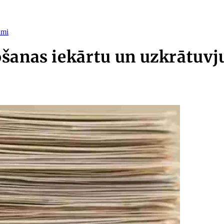
umi
šanas iekārtu un uzkrātuvju