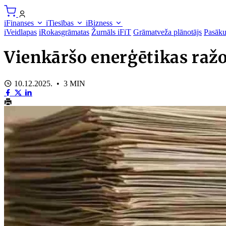
iFinanses
iTiesības
iBizness
iVeidlapas
iRokasgrāmatas
Žurnāls iFiT
Grāmatveža plānotājs
Pasāk
Vienkāršo enerģētikas ražo
10.12.2025. • 3 MIN