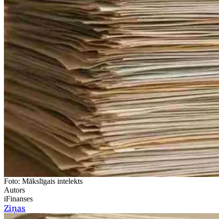
Foto: Mākslīgais intelekts
Autors
iFinanses
Ziņas