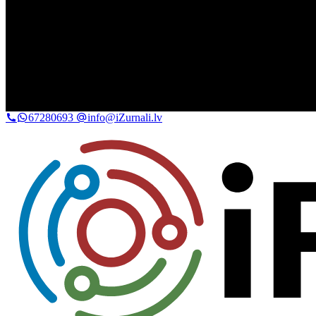
67280693
info@iZurnali.lv