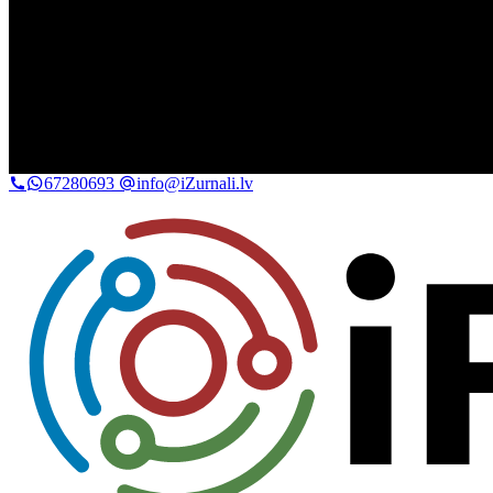
67280693
info@iZurnali.lv