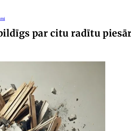
umi
bildīgs par citu radītu pies