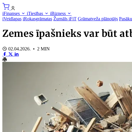
iFinanses
iTiesības
iBizness
iVeidlapas
iRokasgrāmatas
Žurnāls iFiT
Grāmatveža plānotājs
Pasāk
Zemes īpašnieks var būt at
02.04.2026. • 2 MIN