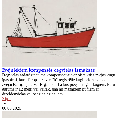
Zvejniekiem kompensēs degvielas izmaksas
Degvielas sadārdzinājuma kompensācijai var pieteikties zvejas kuģu
īpašnieki, kuru Eiropas Savienībā reģistrētie kuģi tiek izmantoti
zvejai Baltijas jūrā vai Rīgas līcī. Tā būs pieejama gan kuģiem, kuru
garums ir 12 metri vai vairāk, gan arī mazākiem kuģiem ar
dīzeļdegvielas vai benzīna dzinējiem.
Ziņas
•
06.08.2026