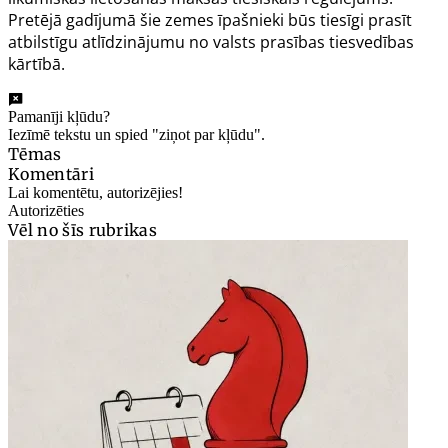
Pretējā gadījumā šie zemes īpašnieki būs tiesīgi prasīt
atbilstīgu atlīdzinājumu no valsts prasības tiesvedības
kārtībā.
Pamanīji kļūdu?
Iezīmē tekstu un spied "ziņot par kļūdu".
Tēmas
Komentāri
Lai komentētu, autorizējies!
Autorizēties
Vēl no šīs rubrikas