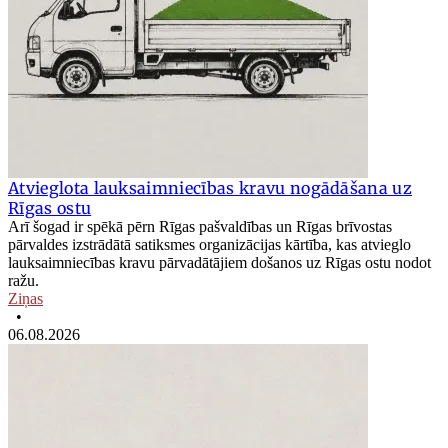
Atvieglota lauksaimniecības kravu nogādāšana uz
Rīgas ostu
Arī šogad ir spēkā pērn Rīgas pašvaldības un Rīgas brīvostas
pārvaldes izstrādātā satiksmes organizācijas kārtība, kas atvieglo
lauksaimniecības kravu pārvadātājiem došanos uz Rīgas ostu nodot
ražu.
Ziņas
•
06.08.2026