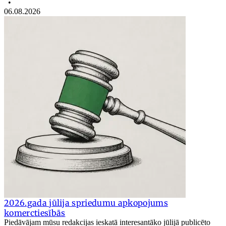
•
06.08.2026
2026.gada jūlija spriedumu apkopojums
komerctiesībās
Piedāvājam mūsu redakcijas ieskatā interesantāko jūlijā publicēto