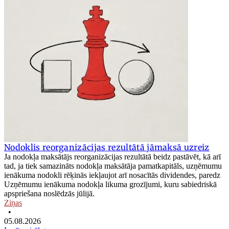
Nodoklis reorganizācijas rezultātā jāmaksā uzreiz
Ja nodokļa maksātājs reorganizācijas rezultātā beidz pastāvēt, kā arī
tad, ja tiek samazināts nodokļa maksātāja pamatkapitāls, uzņēmumu
ienākuma nodokli rēķinās iekļaujot arī nosacītās dividendes, paredz
Uzņēmumu ienākuma nodokļa likuma grozījumi, kuru sabiedriskā
apspriešana noslēdzās jūlijā.
Ziņas
•
05.08.2026