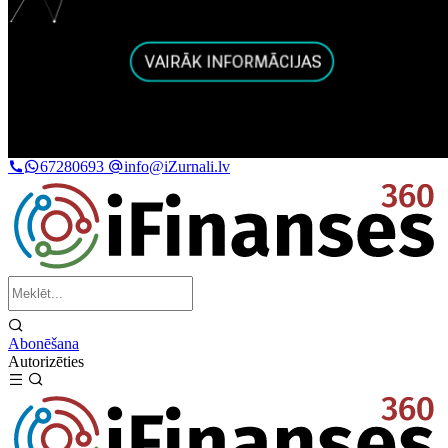
67280693
info@iZurnali.lv
Abonēšana
Autorizēties