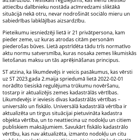
aizsardzību. Tiesiskais regulējums, kas vienu tiesisko
attiecību dalībnieku nostāda acīmredzami sliktākā
situācijā nekā otru, nevar nodrošināt sociālo mieru un
sabiedrības labklājības aizsardzību.
Pieteikumu iesniedzēji lietā ir 21 privātpersona, kam
pieder zeme, uz kuras atrodas citām personām
piederošas būves. Lietā apstrīdēta tādu trīs normatīvo
aktu normu satversmība, kuras nosaka zemes likumiskās
lietošanas maksu un tās aprēķināšanas principus.
ST atzina, ka likumdevējs ir veicis pasākumus, kas vērsti
uz ST 2023.gada 2.maija
spriedumā lietā 2022-02-01
norādīto tiesiskā regulējuma trūkumu novēršanu,
tostarp ir aktualizējis zemes kadastrālās vērtības.
Likumdevējs ir ieviesis divas kadastrālās vērtības –
universālo un fiskālo. Universālā kadastrālā vērtība ir
aktualizēta un tirgus situācijai pietuvināta kadastra
objekta vērtība, un to neattiecina uz nodokļu un citiem
publiskiem maksājumiem. Savukārt fiskālo kadastrālo
vērtību, kas nav aktualizēta, izmanto nodokļu un citu