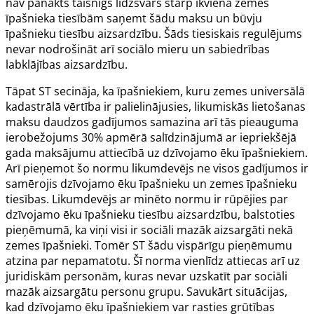
nav panākts taisnīgs līdzsvars starp ikviena zemes
īpašnieka tiesībām saņemt šādu maksu un būvju
īpašnieku tiesību aizsardzību. Šāds tiesiskais regulējums
nevar nodrošināt arī sociālo mieru un sabiedrības
labklājības aizsardzību.
Tāpat ST secināja, ka īpašniekiem, kuru zemes universālā
kadastrālā vērtība ir palielinājusies, likumiskās lietošanas
maksu daudzos gadījumos samazina arī tās pieauguma
ierobežojums 30% apmērā salīdzinājumā ar iepriekšējā
gada maksājumu attiecībā uz dzīvojamo ēku īpašniekiem.
Arī pieņemot šo normu likumdevējs ne visos gadījumos ir
samērojis dzīvojamo ēku īpašnieku un zemes īpašnieku
tiesības. Likumdevējs ar minēto normu ir rūpējies par
dzīvojamo ēku īpašnieku tiesību aizsardzību, balstoties
pieņēmumā, ka viņi visi ir sociāli mazāk aizsargāti nekā
zemes īpašnieki. Tomēr ST šādu vispārīgu pieņēmumu
atzina par nepamatotu. Šī norma vienlīdz attiecas arī uz
juridiskām personām, kuras nevar uzskatīt par sociāli
mazāk aizsargātu personu grupu. Savukārt situācijas,
kad dzīvojamo ēku īpašniekiem var rasties grūtības