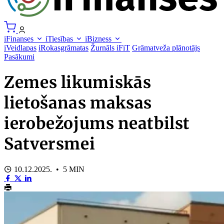
iFinanses
iTiesības
iBizness
iVeidlapas
iRokasgrāmatas
Žurnāls iFiT
Grāmatveža plānotājs
Pasākumi
Zemes likumiskās
lietošanas maksas
ierobežojums neatbilst
Satversmei
10.12.2025. • 5 MIN