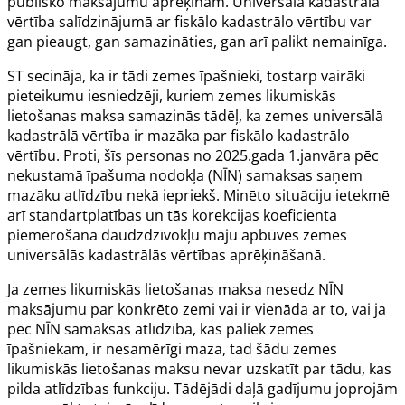
publisko maksājumu aprēķinam. Universālā kadastrālā
vērtība salīdzinājumā ar fiskālo kadastrālo vērtību var
gan pieaugt, gan samazināties, gan arī palikt nemainīga.
ST secināja, ka ir tādi zemes īpašnieki, tostarp vairāki
pieteikumu iesniedzēji, kuriem zemes likumiskās
lietošanas maksa samazinās tādēļ, ka zemes universālā
kadastrālā vērtība ir mazāka par fiskālo kadastrālo
vērtību. Proti, šīs personas no 2025.gada 1.janvāra pēc
nekustamā īpašuma nodokļa (NĪN) samaksas saņem
mazāku atlīdzību nekā iepriekš. Minēto situāciju ietekmē
arī standartplatības un tās korekcijas koeficienta
piemērošana daudzdzīvokļu māju apbūves zemes
universālās kadastrālās vērtības aprēķināšanā.
Ja zemes likumiskās lietošanas maksa nesedz NĪN
maksājumu par konkrēto zemi vai ir vienāda ar to, vai ja
pēc NĪN samaksas atlīdzība, kas paliek zemes
īpašniekam, ir nesamērīgi maza, tad šādu zemes
likumiskās lietošanas maksu nevar uzskatīt par tādu, kas
pilda atlīdzības funkciju. Tādējādi daļā gadījumu joprojām