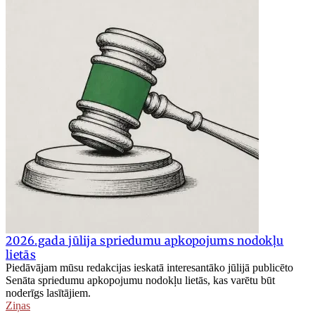
2026.gada jūlija spriedumu apkopojums nodokļu
lietās
Piedāvājam mūsu redakcijas ieskatā interesantāko jūlijā publicēto
Senāta spriedumu apkopojumu nodokļu lietās, kas varētu būt
noderīgs lasītājiem.
Ziņas