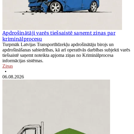
Apdrošinātāji varēs tiešsaistē saņemt ziņas par
kriminālprocesu
Turpmāk Latvijas Transportlīdzekļu apdrošinātāju birojs un
apdrošināšanas sabiedrības, kā arī operatīvās darbības subjekti varēs
tiešsaistē saņemt noteikta apjoma ziņas no Kriminālprocesa
informācijas sistēmas.
Ziņas
•
06.08.2026