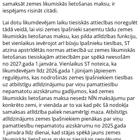
samaksāt zemes likumiskās lietošanas maksu, ir
iespējams risināt citādi.
Lai dotu likumdevējam laiku tiesiskās attiecības noregulēt
tādā veidā, lai visi zemes īpašnieki saņemtu tādu zemes
likumiskās lietošanas maksu, kas pilda atlīdzības funkciju,
bet vienlaikus ievērojot arī būvju īpašnieku tiesības, ST
atzina apstrīdētās normas attiecībā uz zemes likumiskās
lietošanas tiesiskajām attiecībām par spēkā neesošām
no 2027.gada 1.janvāra. Vienlaikus ST noteica, ka
likumdevējam līdz 2026.gada 1.jūnijam jāpieņem
regulējums, kas nodrošinās zemes īpašniekiem tiesības
uz atbilstīgu atlīdzinājumu par viņu pamattiesību
nepamatotu aizskārumu gadījumos, kad zemes
likumiskās lietošanas maksa nesedz NĪN maksājumu par
konkrēto zemi, ir vienāda ar to vai kad pēc šā nodokļa
samaksas atlīdzība paliek nesamērīgi maza. Atbilstīgs
atlīdzinājums zemes īpašniekiem pienākas par viņu
pamattiesību nepamatotu aizskārumu no 2025.gada
1.janvāra līdz dienai, kad stājas spēkā jauns zemes
likumiskās lietošanas maksas tiesiskais regulējums.