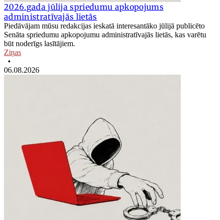
2026.gada jūlija spriedumu apkopojums
administratīvajās lietās
Piedāvājam mūsu redakcijas ieskatā interesantāko jūlijā publicēto
Senāta spriedumu apkopojumu administratīvajās lietās, kas varētu
būt noderīgs lasītājiem.
Ziņas
•
06.08.2026