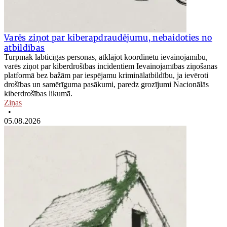
Varēs ziņot par kiberapdraudējumu, nebaidoties no
atbildības
Turpmāk labticīgas personas, atklājot koordinētu ievainojamību,
varēs ziņot par kiberdrošības incidentiem Ievainojamības ziņošanas
platformā bez bažām par iespējamu kriminālatbildību, ja ievēroti
drošības un samērīguma pasākumi, paredz grozījumi Nacionālās
kiberdrošības likumā.
Ziņas
•
05.08.2026