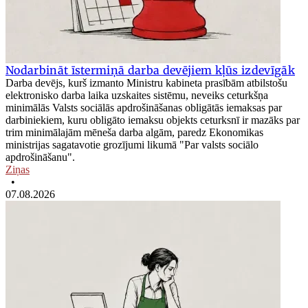
Nodarbināt īstermiņā darba devējiem kļūs izdevīgāk
Darba devējs, kurš izmanto Ministru kabineta prasībām atbilstošu
elektronisko darba laika uzskaites sistēmu, neveiks ceturkšņa
minimālās Valsts sociālās apdrošināšanas obligātās iemaksas par
darbiniekiem, kuru obligāto iemaksu objekts ceturksnī ir mazāks par
trim minimālajām mēneša darba algām, paredz Ekonomikas
ministrijas sagatavotie grozījumi likumā "Par valsts sociālo
apdrošināšanu".
Ziņas
•
07.08.2026