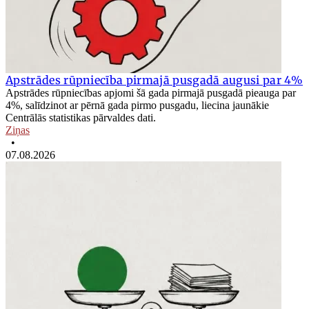
Apstrādes rūpniecība pirmajā pusgadā augusi par 4%
Apstrādes rūpniecības apjomi šā gada pirmajā pusgadā pieauga par
4%, salīdzinot ar pērnā gada pirmo pusgadu, liecina jaunākie
Centrālās statistikas pārvaldes dati.
Ziņas
•
07.08.2026