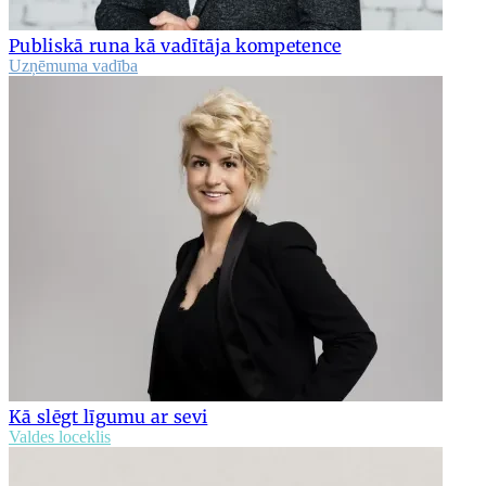
Publiskā runa kā vadītāja kompetence
Uzņēmuma vadība
Kā slēgt līgumu ar sevi
Valdes loceklis