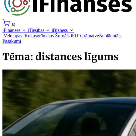
iFinanses
iTiesības
iBizness
iVeidlapas
iRokasgrāmatas
Žurnāls iFiT
Grāmatveža plānotājs
Pasākumi
Tēma: distances līgums