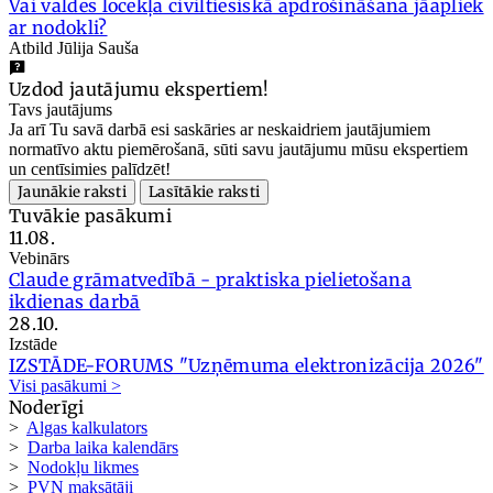
Vai valdes locekļa civiltiesiskā apdrošināšana jāapliek
ar nodokli?
Atbild Jūlija Sauša
Uzdod jautājumu ekspertiem!
Tavs jautājums
Ja arī Tu savā darbā esi saskāries ar neskaidriem jautājumiem
normatīvo aktu piemērošanā, sūti savu jautājumu mūsu ekspertiem
un centīsimies palīdzēt!
Jaunākie raksti
Lasītākie raksti
Tuvākie pasākumi
11.08.
Vebinārs
Claude grāmatvedībā - praktiska pielietošana
ikdienas darbā
28.10.
Izstāde
IZSTĀDE-FORUMS "Uzņēmuma elektronizācija 2026"
Visi pasākumi >
Noderīgi
>
Algas kalkulators
>
Darba laika kalendārs
>
Nodokļu likmes
>
PVN maksātāji