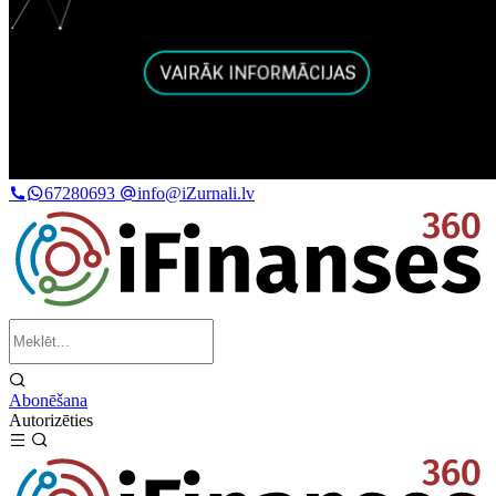
67280693
info@iZurnali.lv
Abonēšana
Autorizēties