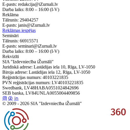
E-pasts:
redakcija@iZurnali.lv
Darba laiks:
8:00 – 16:00
(I-V)
Reklāma
Tālrunis:
29404257
E-pasts:
janis@iZurnali.lv
Reklāmas iespējas
Semināri
Tālrunis:
66915571
E-pasts:
seminari@iZurnali.lv
Darba laiks:
8:00 – 16:00
(I-V)
Rekvizīti
SIA "Izdevniecība iŽurnāli"
Juridiskā adrese: Lastādijas iela 10, Rīga, LV-1050
Biroja adrese: Lastādijas iela 12, Rīga, LV-1050
Reģistrācijas numurs: 40103221835
PVN reģistrācijas numurs: LV40103221835
Swedbank, LV48HABA0551024842696
SEB banka, LV84UNLA0055004409856
© 2009 - 2026 SIA "Izdevniecība iŽurnāli"