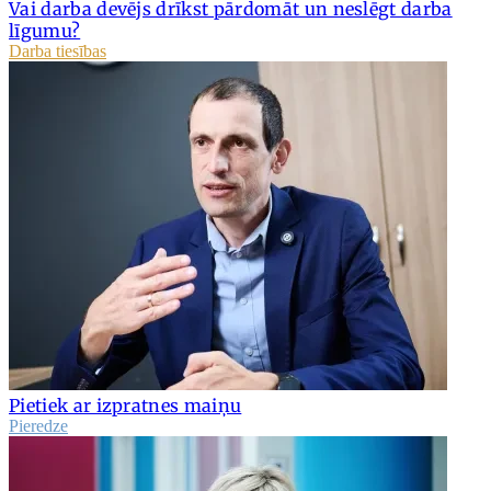
Vai darba devējs drīkst pārdomāt un neslēgt darba
līgumu?
Darba tiesības
Pietiek ar izpratnes maiņu
Pieredze