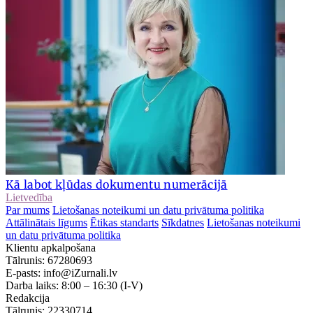
Kā labot kļūdas dokumentu numerācijā
Lietvedība
Par mums
Lietošanas noteikumi un datu privātuma politika
Attālinātais līgums
Ētikas standarts
Sīkdatnes
Lietošanas noteikumi
un datu privātuma politika
Klientu apkalpošana
Tālrunis:
67280693
E-pasts:
info@iZurnali.lv
Darba laiks:
8:00 – 16:30
(I-V)
Redakcija
Tālrunis:
22330714