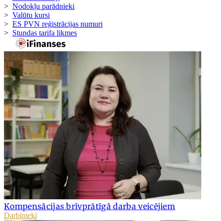
>
Nodokļu parādnieki
>
Valūtu kursi
>
ES PVN reģistrācijas numuri
>
Stundas tarifa likmes
Kompensācijas brīvprātīgā darba veicējiem
Darbinieki