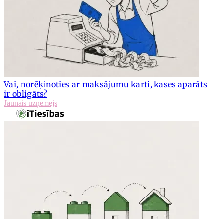
Vai, norēķinoties ar maksājumu karti, kases aparāts
ir obligāts?
Jaunais uzņēmējs