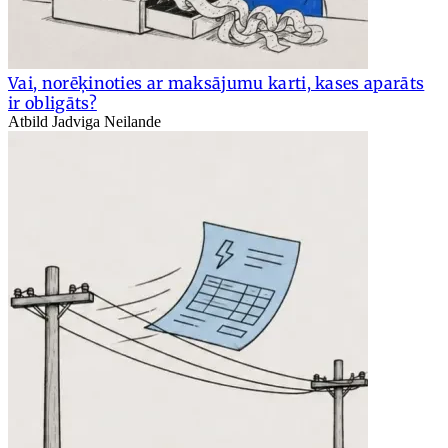
Vai, norēķinoties ar maksājumu karti, kases aparāts
ir obligāts?
Atbild Jadviga Neilande