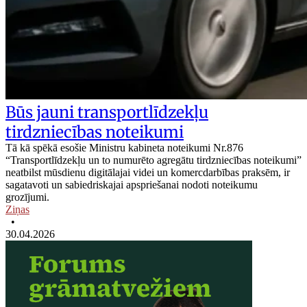
Būs jauni transportlīdzekļu
tirdzniecības noteikumi
Tā kā spēkā esošie Ministru kabineta noteikumi Nr.876
“Transportlīdzekļu un to numurēto agregātu tirdzniecības noteikumi”
neatbilst mūsdienu digitālajai videi un komercdarbības praksēm, ir
sagatavoti un sabiedriskajai apspriešanai nodoti noteikumu
grozījumi.
Ziņas
•
30.04.2026