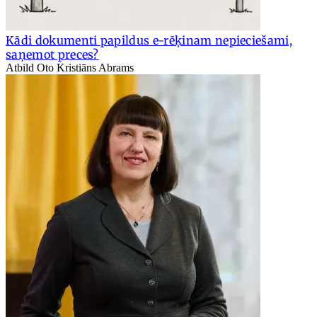
Kādi dokumenti papildus e-rēķinam nepieciešami,
saņemot preces?
Atbild Oto Kristiāns Abrams