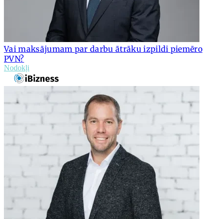
Vai maksājumam par darbu ātrāku izpildi piemēro
PVN?
Nodokļi