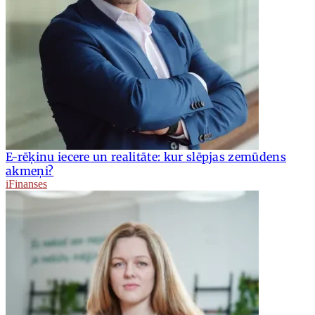
E-rēķinu iecere un realitāte: kur slēpjas zemūdens
akmeņi?
iFinanses