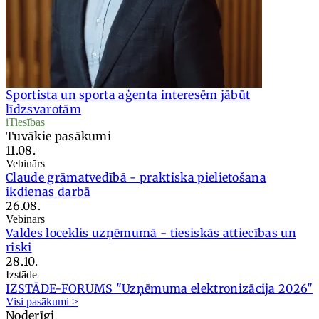
Sportista un sporta aģenta interesēm jābūt
līdzsvarotām
iTiesības
Tuvākie pasākumi
11.08.
Vebinārs
Claude grāmatvedībā - praktiska pielietošana
ikdienas darbā
26.08.
Vebinārs
Valdes loceklis uzņēmumā - tiesiskās attiecības un
riski
28.10.
Izstāde
IZSTĀDE-FORUMS "Uzņēmuma elektronizācija 2026"
Visi pasākumi >
Noderīgi