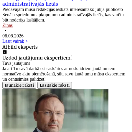
administratīvajās lietās
Piedāvājam mūsu redakcijas ieskatā interesantāko jūlijā publicēto
Senāta spriedumu apkopojumu administratīvajās lietās, kas varētu
būt noderīgs lasītājiem.
Ziņas
•
06.08.2026
Lasīt vairāk >
Atbild eksperts
Uzdod jautājumu ekspertiem!
Tavs jautājums
Ja arī Tu savā darbā esi saskāries ar neskaidriem jautājumiem
normatīvo aktu piemērošanā, sūti savu jautājumu mūsu ekspertiem
un centīsimies palīdzēt!
Jaunākie raksti
Lasītākie raksti