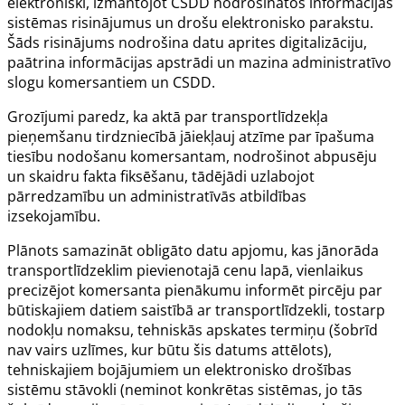
elektroniski, izmantojot CSDD nodrošinātos informācijas
sistēmas risinājumus un drošu elektronisko parakstu.
Šāds risinājums nodrošina datu aprites digitalizāciju,
paātrina informācijas apstrādi un mazina administratīvo
slogu komersantiem un CSDD.
Grozījumi paredz, ka aktā par transportlīdzekļa
pieņemšanu tirdzniecībā jāiekļauj atzīme par īpašuma
tiesību nodošanu komersantam, nodrošinot abpusēju
un skaidru fakta fiksēšanu, tādējādi uzlabojot
pārredzamību un administratīvās atbildības
izsekojamību.
Plānots samazināt obligāto datu apjomu, kas jānorāda
transportlīdzeklim pievienotajā cenu lapā, vienlaikus
precizējot komersanta pienākumu informēt pircēju par
būtiskajiem datiem saistībā ar transportlīdzekli, tostarp
nodokļu nomaksu, tehniskās apskates termiņu (šobrīd
nav vairs uzlīmes, kur būtu šis datums attēlots),
tehniskajiem bojājumiem un elektronisko drošības
sistēmu stāvokli (neminot konkrētas sistēmas, jo tās