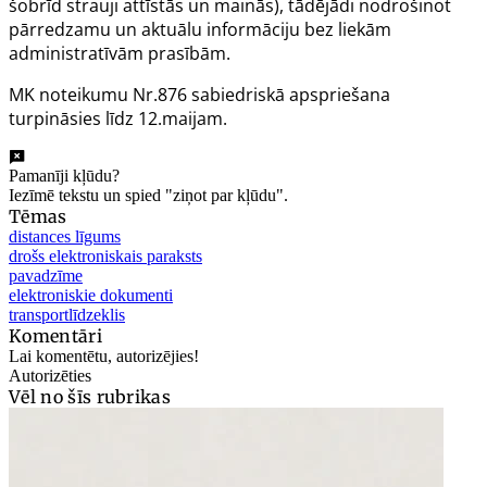
šobrīd strauji attīstās un mainās), tādējādi nodrošinot
pārredzamu un aktuālu informāciju bez liekām
administratīvām prasībām.
MK noteikumu Nr.876 sabiedriskā apspriešana
turpināsies līdz 12.maijam.
Pamanīji kļūdu?
Iezīmē tekstu un spied "ziņot par kļūdu".
Tēmas
distances līgums
drošs elektroniskais paraksts
pavadzīme
elektroniskie dokumenti
transportlīdzeklis
Komentāri
Lai komentētu, autorizējies!
Autorizēties
Vēl no šīs rubrikas