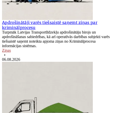
Apdrošinātāji varēs tiešsaistē saņemt ziņas par
kriminālprocesu
Turpmāk Latvijas Transportlīdzekļu apdrošinātāju birojs un
apdrošināšanas sabiedrības, kā arī operatīvās darbības subjekti varēs
tiešsaistē saņemt noteikta apjoma ziņas no Kriminālprocesa
informācijas sistēmas.
Ziņas
•
06.08.2026