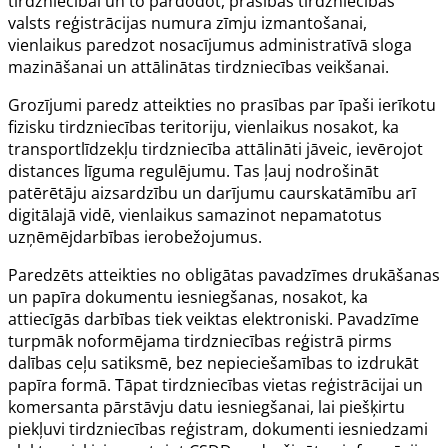
tirdzniecībai un to pārdodot, prasības tirdzniecības
valsts reģistrācijas numura zīmju izmantošanai,
vienlaikus paredzot nosacījumus administratīvā sloga
mazināšanai un attālinātas tirdzniecības veikšanai.
Grozījumi paredz atteikties no prasības par īpaši ierīkotu
fizisku tirdzniecības teritoriju, vienlaikus nosakot, ka
transportlīdzekļu tirdzniecība attālināti jāveic, ievērojot
distances līguma regulējumu. Tas ļauj nodrošināt
patērētāju aizsardzību un darījumu caurskatāmību arī
digitālajā vidē, vienlaikus samazinot nepamatotus
uzņēmējdarbības ierobežojumus.
Paredzēts atteikties no obligātas pavadzīmes drukāšanas
un papīra dokumentu iesniegšanas, nosakot, ka
attiecīgās darbības tiek veiktas elektroniski. Pavadzīme
turpmāk noformējama tirdzniecības reģistrā pirms
dalības ceļu satiksmē, bez nepieciešamības to izdrukāt
papīra formā. Tāpat tirdzniecības vietas reģistrācijai un
komersanta pārstāvju datu iesniegšanai, lai piešķirtu
piekļuvi tirdzniecības reģistram, dokumenti iesniedzami