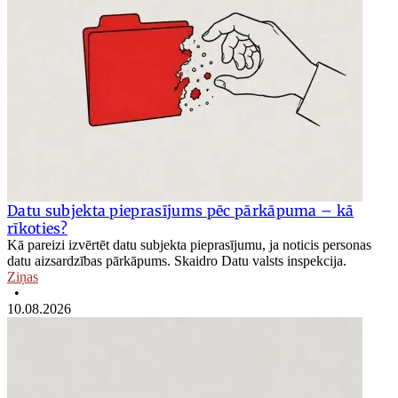
Datu subjekta pieprasījums pēc pārkāpuma – kā
rīkoties?
Kā pareizi izvērtēt datu subjekta pieprasījumu, ja noticis personas
datu aizsardzības pārkāpums. Skaidro Datu valsts inspekcija.
Ziņas
•
10.08.2026