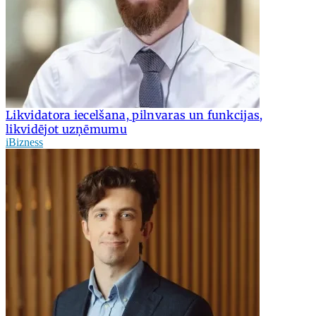
Likvidatora iecelšana, pilnvaras un funkcijas,
likvidējot uzņēmumu
iBizness