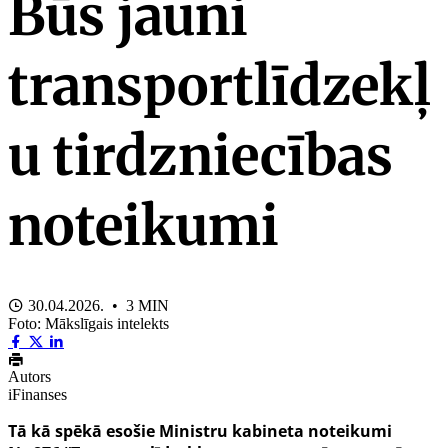
Būs jauni
transportlīdzekļ
u tirdzniecības
noteikumi
30.04.2026. • 3 MIN
Foto: Mākslīgais intelekts
Autors
iFinanses
Tā kā spēkā esošie Ministru kabineta noteikumi