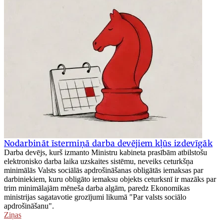
Nodarbināt īstermiņā darba devējiem kļūs izdevīgāk
Darba devējs, kurš izmanto Ministru kabineta prasībām atbilstošu
elektronisko darba laika uzskaites sistēmu, neveiks ceturkšņa
minimālās Valsts sociālās apdrošināšanas obligātās iemaksas par
darbiniekiem, kuru obligāto iemaksu objekts ceturksnī ir mazāks par
trim minimālajām mēneša darba algām, paredz Ekonomikas
ministrijas sagatavotie grozījumi likumā "Par valsts sociālo
apdrošināšanu".
Ziņas