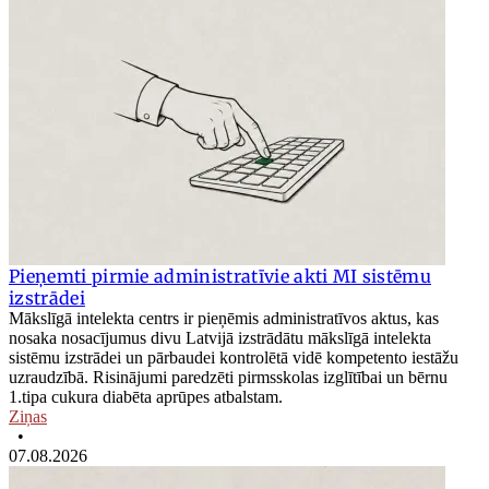
Pieņemti pirmie administratīvie akti MI sistēmu
izstrādei
Mākslīgā intelekta centrs ir pieņēmis administratīvos aktus, kas
nosaka nosacījumus divu Latvijā izstrādātu mākslīgā intelekta
sistēmu izstrādei un pārbaudei kontrolētā vidē kompetento iestāžu
uzraudzībā. Risinājumi paredzēti pirmsskolas izglītībai un bērnu
1.tipa cukura diabēta aprūpes atbalstam.
Ziņas
•
07.08.2026