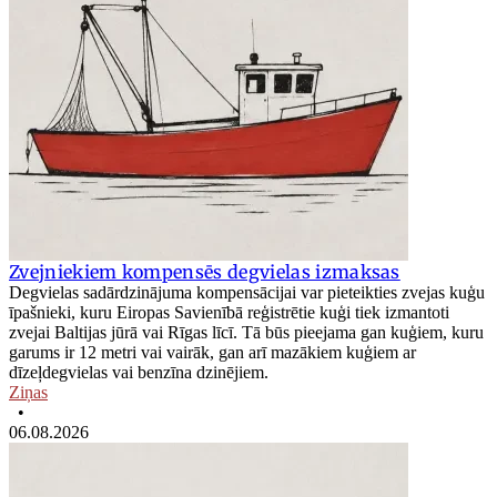
Zvejniekiem kompensēs degvielas izmaksas
Degvielas sadārdzinājuma kompensācijai var pieteikties zvejas kuģu
īpašnieki, kuru Eiropas Savienībā reģistrētie kuģi tiek izmantoti
zvejai Baltijas jūrā vai Rīgas līcī. Tā būs pieejama gan kuģiem, kuru
garums ir 12 metri vai vairāk, gan arī mazākiem kuģiem ar
dīzeļdegvielas vai benzīna dzinējiem.
Ziņas
•
06.08.2026