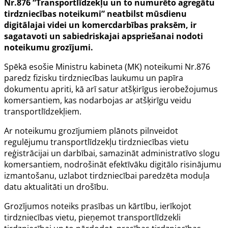
Nr.876 “Transportlīdzekļu un to numurēto agregātu
tirdzniecības noteikumi” neatbilst mūsdienu
digitālajai videi un komercdarbības praksēm, ir
sagatavoti un sabiedriskajai apspriešanai nodoti
noteikumu grozījumi.
Spēkā esošie Ministru kabineta (MK) noteikumi Nr.876
paredz fizisku tirdzniecības laukumu un papīra
dokumentu apriti, kā arī satur atšķirīgus ierobežojumus
komersantiem, kas nodarbojas ar atšķirīgu veidu
transportlīdzekļiem.
Ar noteikumu grozījumiem plānots pilnveidot
regulējumu transportlīdzekļu tirdzniecības vietu
reģistrācijai un darbībai, samazināt administratīvo slogu
komersantiem, nodrošināt efektīvāku digitālo risinājumu
izmantošanu, uzlabot tirdzniecībai paredzēta moduļa
datu aktualitāti un drošību.
Grozījumos noteiks prasības un kārtību, ierīkojot
tirdzniecības vietu, pieņemot transportlīdzekli