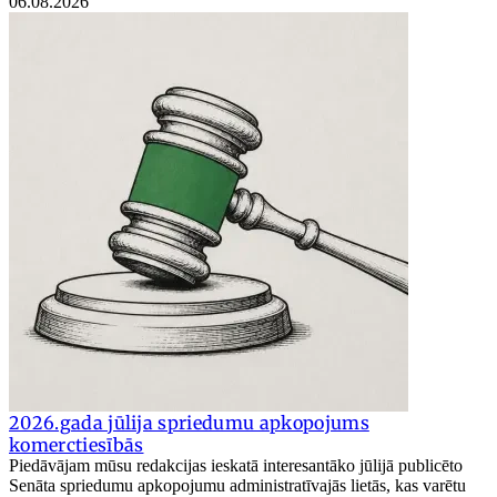
06.08.2026
2026.gada jūlija spriedumu apkopojums
komerctiesībās
Piedāvājam mūsu redakcijas ieskatā interesantāko jūlijā publicēto
Senāta spriedumu apkopojumu administratīvajās lietās, kas varētu