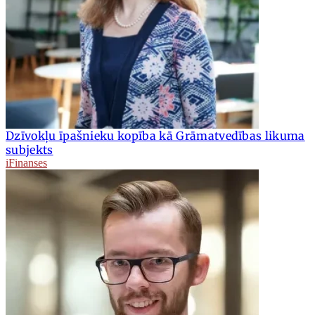
Dzīvokļu īpašnieku kopība kā Grāmatvedības likuma
subjekts
iFinanses