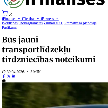
iFinanses
iTiesības
iBizness
iVeidlapas
iRokasgrāmatas
Žurnāls iFiT
Grāmatveža plānotājs
Pasākumi
Būs jauni
transportlīdzekļu
tirdzniecības noteikumi
30.04.2026. • 3 MIN