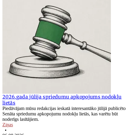
2026.gada jūlija spriedumu apkopojums nodokļu
lietās
Piedāvājam mūsu redakcijas ieskatā interesantāko jūlijā publicēto
Senāta spriedumu apkopojumu nodokļu lietās, kas varētu būt
noderīgs lasītājiem.
Ziņas
•