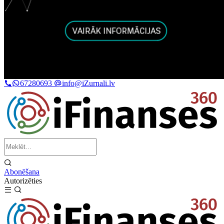
67280693
info@iZurnali.lv
Abonēšana
Autorizēties