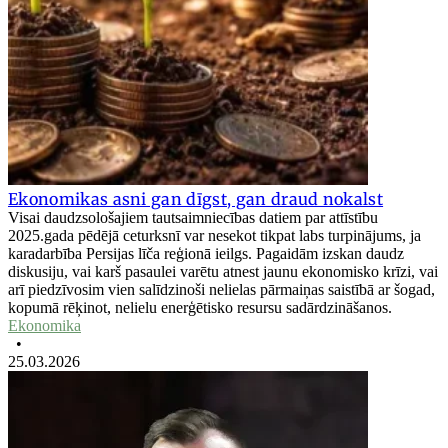
Ekonomikas asni gan dīgst, gan draud nokalst
Visai daudzsološajiem tautsaimniecības datiem par attīstību
2025.gada pēdējā ceturksnī var nesekot tikpat labs turpinājums, ja
karadarbība Persijas līča reģionā ieilgs. Pagaidām izskan daudz
diskusiju, vai karš pasaulei varētu atnest jaunu ekonomisko krīzi, vai
arī piedzīvosim vien salīdzinoši nelielas pārmaiņas saistībā ar šogad,
kopumā rēķinot, nelielu enerģētisko resursu sadārdzināšanos.
Ekonomika
•
25.03.2026