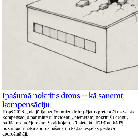
Īpašumā nokritis drons – kā saņemt
kompensāciju
Kopš 2026.gada jūlija uzņēmumiem ir iespējams pretendēt uz valsts
kompensāciju par militāru incidentu, piemēram, nokritušu dronu,
radītiem zaudējumiem. Skaidrojam, kā pieteikt atlīdzību, kādēļ
nozīmīga ir risku apdrošināšana un kādas iespējas piedāvā
apdrošinātāji.