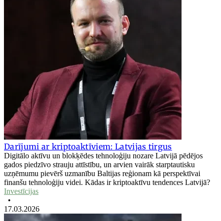
Darījumi ar kriptoaktīviem: Latvijas tirgus
Digitālo aktīvu un blokķēdes tehnoloģiju nozare Latvijā pēdējos
gados piedzīvo strauju attīstību, un arvien vairāk starptautisku
uzņēmumu pievērš uzmanību Baltijas reģionam kā perspektīvai
finanšu tehnoloģiju videi. Kādas ir kriptoaktīvu tendences Latvijā?
Investīcijas
•
17.03.2026