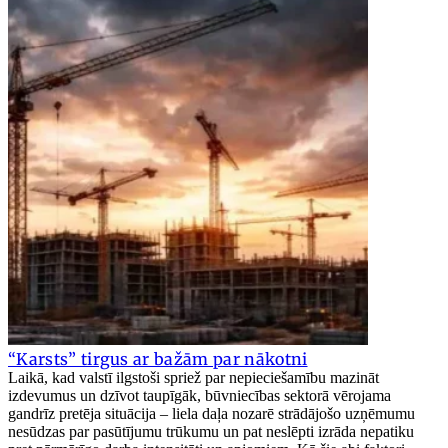
“Karsts” tirgus ar bažām par nākotni
Laikā, kad valstī ilgstoši spriež par nepieciešamību mazināt
izdevumus un dzīvot taupīgāk, būvniecības sektorā vērojama
gandrīz pretēja situācija – liela daļa nozarē strādājošo uzņēmumu
nesūdzas par pasūtījumu trūkumu un pat neslēpti izrāda nepatiku