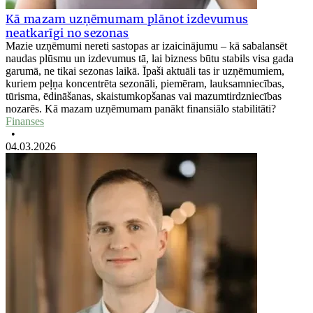
Kā mazam uzņēmumam plānot izdevumus
neatkarīgi no sezonas
Mazie uzņēmumi nereti sastopas ar izaicinājumu – kā sabalansēt
naudas plūsmu un izdevumus tā, lai bizness būtu stabils visa gada
garumā, ne tikai sezonas laikā. Īpaši aktuāli tas ir uzņēmumiem,
kuriem peļņa koncentrēta sezonāli, piemēram, lauksamniecības,
tūrisma, ēdināšanas, skaistumkopšanas vai mazumtirdzniecības
nozarēs. Kā mazam uzņēmumam panākt finansiālo stabilitāti?
Finanses
•
04.03.2026