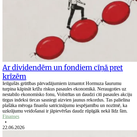
Ar dividendēm un fondiem cīņā pret
krīzēm
Ieilgušās grūtības pārvadājumiem izmantot Hormuza šaurumu
turpina kāpināt krīžu riskus pasaules ekonomikā. Neraugoties uz
nestabilo ekonomisko fonu, Volstrītas un daudzi citi pasaules akciju
tirgus indeksi tiecas sasniegt aizvien jaunus rekordus. Tas palielina
plašāka mēroga finanšu satricinājumu iespējamību un nozīmē, ka
uzkrājumu veidošanai ir jāpievēršas daudz rūpīgāk nekā līdz šim.
Finanses
•
22.06.2026