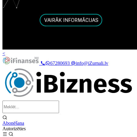
<
67280693
info@iZurnali.lv
Abonēšana
Autorizēties