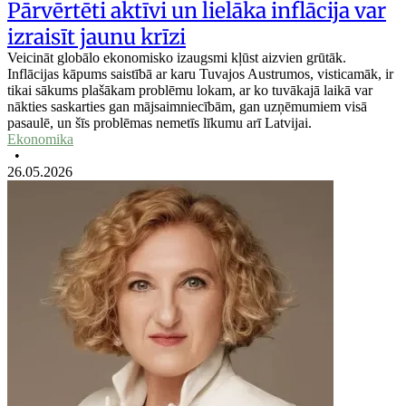
Pārvērtēti aktīvi un lielāka inflācija var
izraisīt jaunu krīzi
Veicināt globālo ekonomisko izaugsmi kļūst aizvien grūtāk.
Inflācijas kāpums saistībā ar karu Tuvajos Austrumos, visticamāk, ir
tikai sākums plašākam problēmu lokam, ar ko tuvākajā laikā var
nākties saskarties gan mājsaimniecībām, gan uzņēmumiem visā
pasaulē, un šīs problēmas nemetīs līkumu arī Latvijai.
Ekonomika
•
26.05.2026