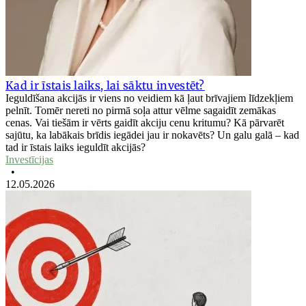
Kad ir īstais laiks, lai sāktu investēt?
Ieguldīšana akcijās ir viens no veidiem kā ļaut brīvajiem līdzekļiem
pelnīt. Tomēr nereti no pirmā soļa attur vēlme sagaidīt zemākas
cenas. Vai tiešām ir vērts gaidīt akciju cenu kritumu? Kā pārvarēt
sajūtu, ka labākais brīdis iegādei jau ir nokavēts? Un galu galā – kad
tad ir īstais laiks ieguldīt akcijās?
Investīcijas
•
12.05.2026