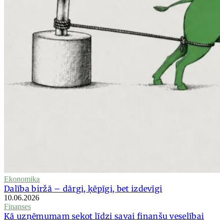
Ekonomika
Dalība biržā – dārgi, ķēpīgi, bet izdevīgi
10.06.2026
Finanses
Kā uzņēmumam sekot līdzi savai finanšu veselībai