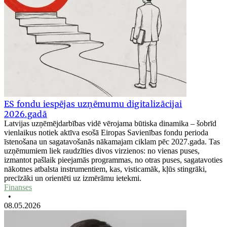
ES fondu iespējas uzņēmumu digitalizācijai
2026.gadā
Latvijas uzņēmējdarbības vidē vērojama būtiska dinamika – šobrīd
vienlaikus notiek aktīva esošā Eiropas Savienības fondu perioda
īstenošana un sagatavošanās nākamajam ciklam pēc 2027.gada. Tas
uzņēmumiem liek raudzīties divos virzienos: no vienas puses,
izmantot pašlaik pieejamās programmas, no otras puses, sagatavoties
nākotnes atbalsta instrumentiem, kas, visticamāk, kļūs stingrāki,
precīzāki un orientēti uz izmērāmu ietekmi.
Finanses
•
08.05.2026