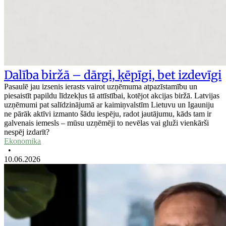
Dalība biržā – dārgi, ķēpīgi, bet izdevīgi
Pasaulē jau izsenis ierasts vairot uzņēmuma atpazīstamību un
piesaistīt papildu līdzekļus tā attīstībai, kotējot akcijas biržā. Latvijas
uzņēmumi pat salīdzinājumā ar kaimiņvalstīm Lietuvu un Igauniju
ne pārāk aktīvi izmanto šādu iespēju, radot jautājumu, kāds tam ir
galvenais iemesls – mūsu uzņēmēji to nevēlas vai gluži vienkārši
nespēj izdarīt?
Ekonomika
•
10.06.2026