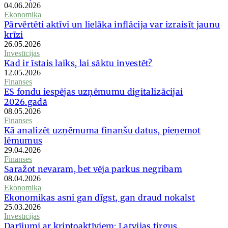
04.06.2026
Ekonomika
Pārvērtēti aktīvi un lielāka inflācija var izraisīt jaunu
krīzi
26.05.2026
Investīcijas
Kad ir īstais laiks, lai sāktu investēt?
12.05.2026
Finanses
ES fondu iespējas uzņēmumu digitalizācijai
2026.gadā
08.05.2026
Finanses
Kā analizēt uzņēmuma finanšu datus, pieņemot
lēmumus
29.04.2026
Finanses
Saražot nevaram, bet vēja parkus negribam
08.04.2026
Ekonomika
Ekonomikas asni gan dīgst, gan draud nokalst
25.03.2026
Investīcijas
Darījumi ar kriptoaktīviem: Latvijas tirgus