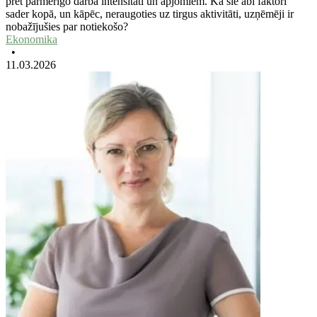
pret pārmērīgo darba intensitāti un apjomiem. Kā šie abi faktori
sader kopā, un kāpēc, neraugoties uz tirgus aktivitāti, uzņēmēji ir
nobažījušies par notiekošo?
Ekonomika
•
11.03.2026