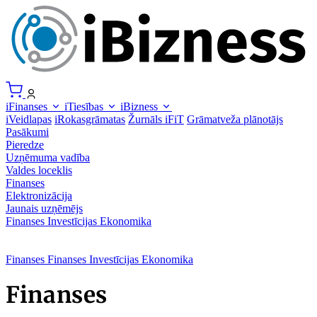
iFinanses
iTiesības
iBizness
iVeidlapas
iRokasgrāmatas
Žurnāls iFiT
Grāmatveža plānotājs
Pasākumi
Pieredze
Uzņēmuma vadība
Valdes loceklis
Finanses
Elektronizācija
Jaunais uzņēmējs
Finanses
Investīcijas
Ekonomika
Finanses
Finanses
Investīcijas
Ekonomika
Finanses