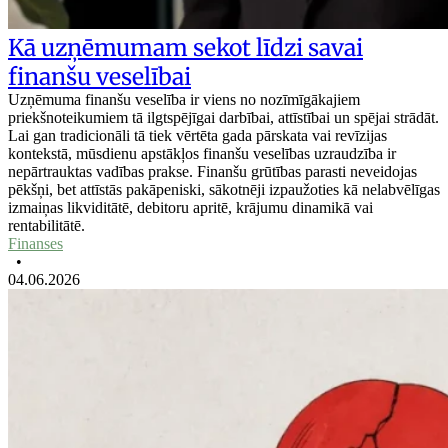
Kā uzņēmumam sekot līdzi savai
finanšu veselībai
Uzņēmuma finanšu veselība ir viens no nozīmīgākajiem
priekšnoteikumiem tā ilgtspējīgai darbībai, attīstībai un spējai strādāt.
Lai gan tradicionāli tā tiek vērtēta gada pārskata vai revīzijas
kontekstā, mūsdienu apstākļos finanšu veselības uzraudzība ir
nepārtrauktas vadības prakse. Finanšu grūtības parasti neveidojas
pēkšņi, bet attīstās pakāpeniski, sākotnēji izpaužoties kā nelabvēlīgas
izmaiņas likviditātē, debitoru apritē, krājumu dinamikā vai
rentabilitātē.
Finanses
•
04.06.2026