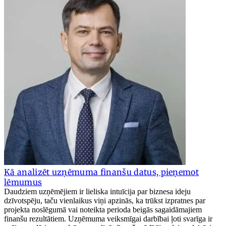
Kā analizēt uzņēmuma finanšu datus, pieņemot
lēmumus
Daudziem uzņēmējiem ir lieliska intuīcija par biznesa ideju
dzīvotspēju, taču vienlaikus viņi apzinās, ka trūkst izpratnes par
projekta noslēgumā vai noteikta perioda beigās sagaidāmajiem
finanšu rezultātiem. Uzņēmuma veiksmīgai darbībai ļoti svarīga ir