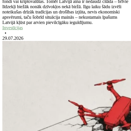
fondi vai kriptovalūtas. Tomēr Latvijā aina ir nedaudz citāda – brīvie
līdzekļi biežāk nonāk dzīvokļos nekā biržā. Ilgu laiku šādu izvēli
noteikušas drīzāk tradīcijas un drošības izjūta, nevis ekonomiski
apsvērumi, taču šobrīd situācija mainās – nekustamais īpašums
Latvijā kļūst par arvien pievilcīgāku ieguldījumu.
Investīcijas
•
29.07.2026