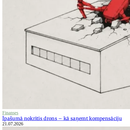
Finanses
Īpašumā nokritis drons – kā saņemt kompensāciju
21.07.2026