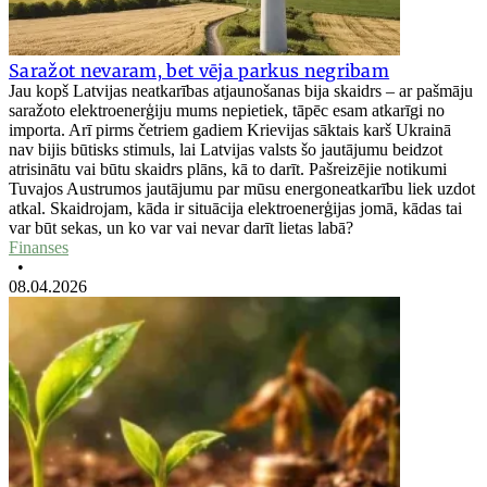
Saražot nevaram, bet vēja parkus negribam
Jau kopš Latvijas neatkarības atjaunošanas bija skaidrs – ar pašmāju
saražoto elektroenerģiju mums nepietiek, tāpēc esam atkarīgi no
importa. Arī pirms četriem gadiem Krievijas sāktais karš Ukrainā
nav bijis būtisks stimuls, lai Latvijas valsts šo jautājumu beidzot
atrisinātu vai būtu skaidrs plāns, kā to darīt. Pašreizējie notikumi
Tuvajos Austrumos jautājumu par mūsu energoneatkarību liek uzdot
atkal. Skaidrojam, kāda ir situācija elektroenerģijas jomā, kādas tai
var būt sekas, un ko var vai nevar darīt lietas labā?
Finanses
•
08.04.2026