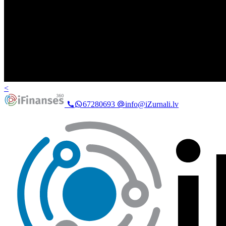
<
67280693
info@iZurnali.lv