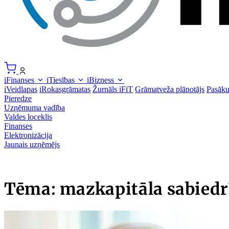
iFinanses
iTiesības
iBizness
iVeidlapas
iRokasgrāmatas
Žurnāls iFiT
Grāmatveža plānotājs
Pasāk
Pieredze
Uzņēmuma vadība
Valdes loceklis
Finanses
Elektronizācija
Jaunais uzņēmējs
Tēma: mazkapitāla sabiedr