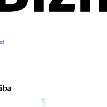
umi
ība