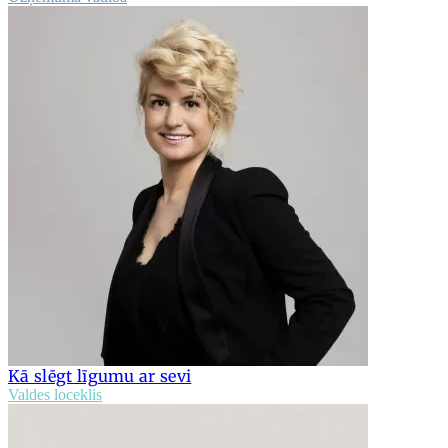
Kā slēgt līgumu ar sevi
Valdes loceklis