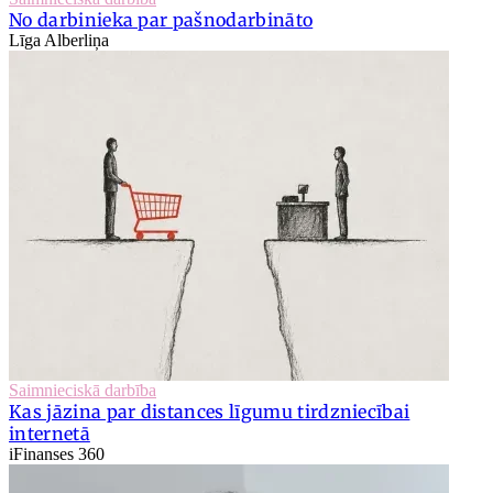
No darbinieka par pašnodarbināto
Līga Alberliņa
Saimnieciskā darbība
Kas jāzina par distances līgumu tirdzniecībai
internetā
iFinanses 360