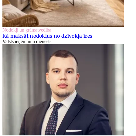
Nodokļi un grāmatvedība
Kā maksāt nodokļus no dzīvokļa īres
Valsts ieņēmumu dienests