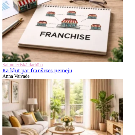
Saimnieciskā darbība
Kā kļūt par franšīzes ņēmēju
Anna Vaivade