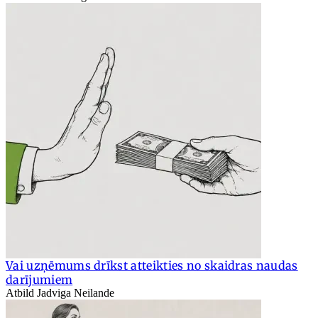
Vai uzņēmums drīkst atteikties no skaidras naudas
darījumiem
Atbild Jadviga Neilande