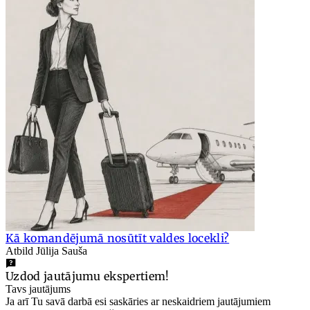
Kā komandējumā nosūtīt valdes locekli?
Atbild Jūlija Sauša
Uzdod jautājumu ekspertiem!
Tavs jautājums
Ja arī Tu savā darbā esi saskāries ar neskaidriem jautājumiem