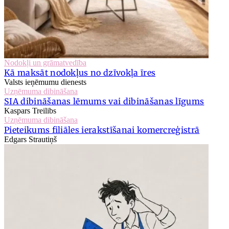
Nodokļi un grāmatvedība
Kā maksāt nodokļus no dzīvokļa īres
Valsts ieņēmumu dienests
Uzņēmuma dibināšana
SIA dibināšanas lēmums vai dibināšanas līgums
Kaspars Treilibs
Uzņēmuma dibināšana
Pieteikums filiāles ierakstīšanai komercreģistrā
Edgars Strautiņš