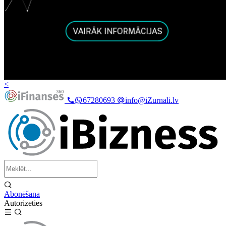
<
67280693
info@iZurnali.lv
Abonēšana
Autorizēties