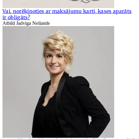
Vai, norēķinoties ar maksājumu karti, kases aparāts
ir obligāts?
Atbild Jadviga Neilande