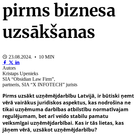
pirms biznesa
uzsākšanas
23.08.2024. • 10 MIN
Autors
Kristaps Upenieks
SIA “Obsidian Law Firm”,
partneris, SIA “X INFOTECH” jurists
Pirms uzsākt uzņēmējdarbību Latvijā, ir būtiski ņemt
vērā vairākus juridiskos aspektus, kas nodrošina ne
tikai uzņēmuma darbības atbilstību normatīvajam
regulējumam, bet arī veido stabilu pamatu
veiksmīgai uzņēmējdarbībai. Kas ir tās lietas, kas
jāņem vērā, uzsākot uzņēmējdarbību?