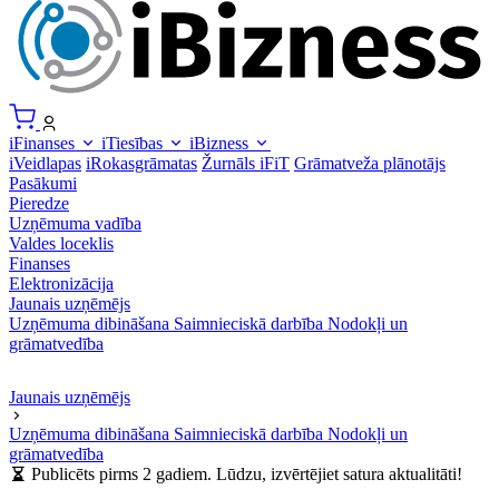
iFinanses
iTiesības
iBizness
iVeidlapas
iRokasgrāmatas
Žurnāls iFiT
Grāmatveža plānotājs
Pasākumi
Pieredze
Uzņēmuma vadība
Valdes loceklis
Finanses
Elektronizācija
Jaunais uzņēmējs
Uzņēmuma dibināšana
Saimnieciskā darbība
Nodokļi un
grāmatvedība
Jaunais uzņēmējs
Uzņēmuma dibināšana
Saimnieciskā darbība
Nodokļi un
grāmatvedība
Publicēts pirms 2 gadiem. Lūdzu, izvērtējiet satura aktualitāti!