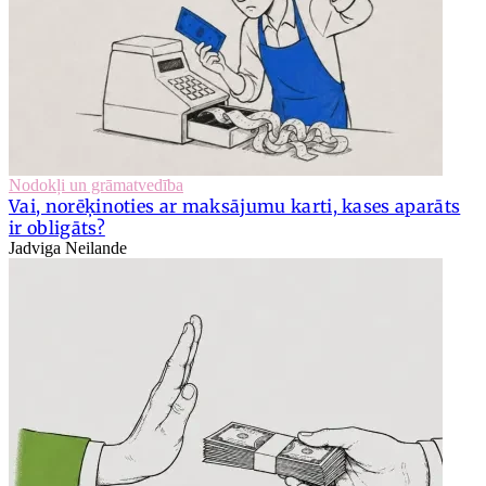
Nodokļi un grāmatvedība
Vai, norēķinoties ar maksājumu karti, kases aparāts
ir obligāts?
Jadviga Neilande