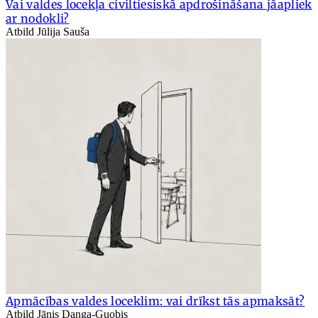
Vai valdes locekļa civiltiesiskā apdrošināšana jāapliek
ar nodokli?
Atbild Jūlija Sauša
Apmācības valdes loceklim: vai drīkst tās apmaksāt?
Atbild Jānis Danga-Guobis