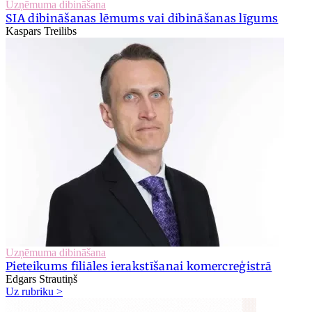
Uzņēmuma dibināšana
SIA dibināšanas lēmums vai dibināšanas līgums
Kaspars Treilibs
Uzņēmuma dibināšana
Pieteikums filiāles ierakstīšanai komercreģistrā
Edgars Strautiņš
Uz rubriku >