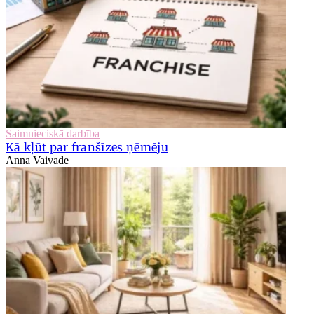
Saimnieciskā darbība
Kā kļūt par franšīzes ņēmēju
Anna Vaivade