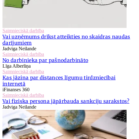
Saimnieciskā darbība
Vai uzņēmums drīkst atteikties no skaidras naudas
darījumiem
Jadviga Neilande
Saimnieciskā darbība
No darbinieka par pašnodarbināto
Līga Alberliņa
Saimnieciskā darbība
Kas jāzina par distances līgumu tirdzniecībai
internetā
iFinanses 360
Saimnieciskā darbība
Vai fiziska persona jāpārbauda sankciju sarakstos?
Jadviga Neilande