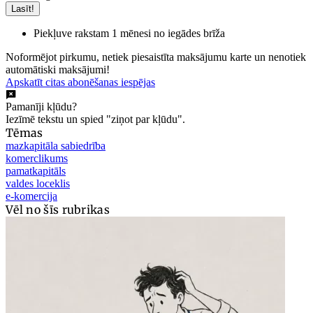
Lasīt!
Piekļuve rakstam 1 mēnesi no iegādes brīža
Noformējot pirkumu, netiek piesaistīta maksājumu karte un nenotiek
automātiski maksājumi!
Apskatīt citas abonēšanas iespējas
Pamanīji kļūdu?
Iezīmē tekstu un spied "ziņot par kļūdu".
Tēmas
mazkapitāla sabiedrība
komerclikums
pamatkapitāls
valdes loceklis
e-komercija
Vēl no šīs rubrikas