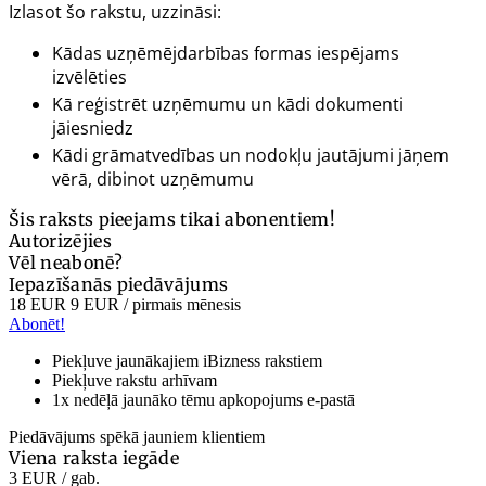
Izlasot šo rakstu, uzzināsi:
Kādas uzņēmējdarbības formas iespējams
izvēlēties
Kā reģistrēt uzņēmumu un kādi dokumenti
jāiesniedz
Kādi grāmatvedības un nodokļu jautājumi jāņem
vērā, dibinot uzņēmumu
Šis raksts pieejams tikai abonentiem!
Autorizējies
Vēl neabonē?
Iepazīšanās piedāvājums
18 EUR
9 EUR
/ pirmais mēnesis
Abonēt!
Piekļuve jaunākajiem iBizness rakstiem
Piekļuve rakstu arhīvam
1x nedēļā jaunāko tēmu apkopojums e-pastā
Piedāvājums spēkā jauniem klientiem
Viena raksta iegāde
3 EUR
/ gab.