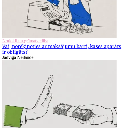
Nodokļi un grāmatvedība
Vai, norēķinoties ar maksājumu karti, kases aparāts
ir obligāts?
Jadviga Neilande