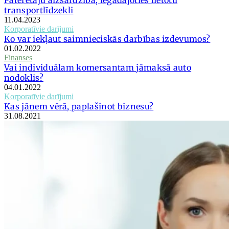
transportlīdzekli
11.04.2023
Korporatīvie darījumi
Ko var iekļaut saimnieciskās darbības izdevumos?
01.02.2022
Finanses
Vai individuālam komersantam jāmaksā auto
nodoklis?
04.01.2022
Korporatīvie darījumi
Kas jāņem vērā, paplašinot biznesu?
31.08.2021