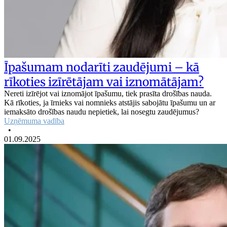
Īpašumam nodarīti zaudējumi – kā
rīkoties izīrētājam vai iznomātājam?
Nereti izīrējot vai iznomājot īpašumu, tiek prasīta drošības nauda.
Kā rīkoties, ja īrnieks vai nomnieks atstājis sabojātu īpašumu un ar
iemaksāto drošības naudu nepietiek, lai nosegtu zaudējumus?
Uzņēmuma vadība
•
01.09.2025