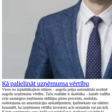
Kā palielināt uzņēmuma vērtību
Viens no izplatītākajiem mītiem – augoša peļņa automātiski nozīmē
augošu uzņēmuma vērtību. Taču realitāte ir skarbāka – kamēr vadība
svin sasniegtos ieņēmumu rādītājus pirms procentu, nodokļu,
nolietojuma un amortizācijas atskaitījumiem, īpašniekam var nākties
konstatēt, ka uzņēmuma vērtība investoru acīs nemainās vai pat krīt.
Kāpēc uzņēmuma cena biržā vai pārdošanas darījumā var būtiski