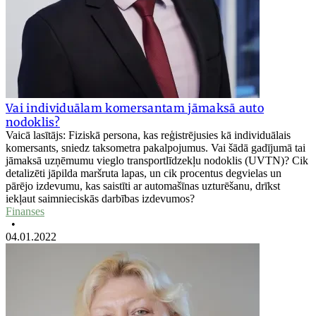
Vai individuālam komersantam jāmaksā auto
nodoklis?
Vaicā lasītājs: Fiziskā persona, kas reģistrējusies kā individuālais
komersants, sniedz taksometra pakalpojumus. Vai šādā gadījumā tai
jāmaksā uzņēmumu vieglo transportlīdzekļu nodoklis (UVTN)? Cik
detalizēti jāpilda maršruta lapas, un cik procentus degvielas un
pārējo izdevumu, kas saistīti ar automašīnas uzturēšanu, drīkst
iekļaut saimnieciskās darbības izdevumos?
Finanses
•
04.01.2022