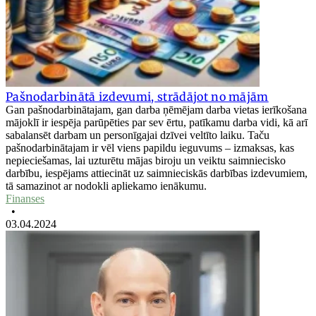
Pašnodarbinātā izdevumi, strādājot no mājām
Gan pašnodarbinātajam, gan darba ņēmējam darba vietas ierīkošana
mājoklī ir iespēja parūpēties par sev ērtu, patīkamu darba vidi, kā arī
sabalansēt darbam un personīgajai dzīvei veltīto laiku. Taču
pašnodarbinātajam ir vēl viens papildu ieguvums – izmaksas, kas
nepieciešamas, lai uzturētu mājas biroju un veiktu saimniecisko
darbību, iespējams attiecināt uz saimnieciskās darbības izdevumiem,
tā samazinot ar nodokli apliekamo ienākumu.
Finanses
•
03.04.2024