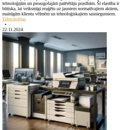
tehnoloģijām un pieaugošajām patērētāju prasībām. Šī elastība ir
būtiska, lai veiksmīgi reaģētu uz jauniem normatīvajiem aktiem,
mainīgām klientu vēlmēm un tehnoloģiskajiem sasniegumiem.
Tehnoloģijas
•
22.11.2024