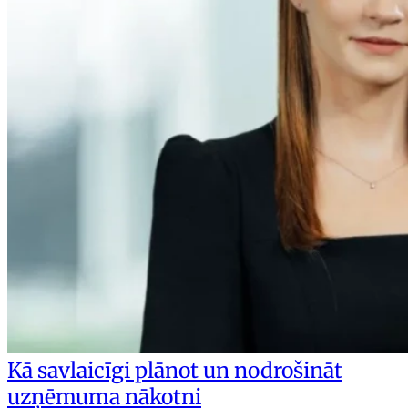
Kā savlaicīgi plānot un nodrošināt
uzņēmuma nākotni