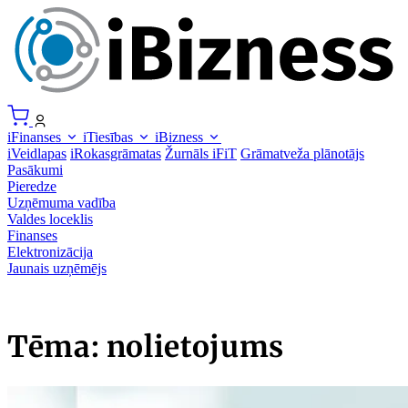
iFinanses
iTiesības
iBizness
iVeidlapas
iRokasgrāmatas
Žurnāls iFiT
Grāmatveža plānotājs
Pasākumi
Pieredze
Uzņēmuma vadība
Valdes loceklis
Finanses
Elektronizācija
Jaunais uzņēmējs
Tēma: nolietojums