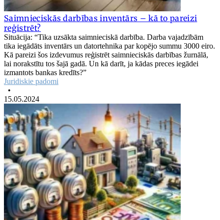
Saimnieciskās darbības inventārs – kā to pareizi
reģistrēt?
Situācija: “Tika uzsākta saimnieciskā darbība. Darba vajadzībām
tika iegādāts inventārs un datortehnika par kopējo summu 3000 eiro.
Kā pareizi šos izdevumus reģistrēt saimnieciskās darbības žurnālā,
lai norakstītu tos šajā gadā. Un kā darīt, ja kādas preces iegādei
izmantots bankas kredīts?”
Juridiskie padomi
•
15.05.2024