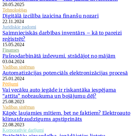
20.05.2025
Tehnoloģijas
Digitālā izcilība izaicina finanšu nozari
22.11.2024
Juridiskie padomi
Saimnieciskās darbības inventārs – kā to pareizi
reģistrēt?
15.05.2024
Finanses
Pašnodarbinātā izdevumi, strādājot no mājām
03.04.2024
Vadības sistēmas
Automatizācijas potenciāls elektronizācijas procesā
25.01.2024
Pētījumi
Vai vecāku auto iegāde ir riskantāka iespējama
“attīta” nobraukuma un bojājumu dēļ?
25.08.2023
Vadības sistēmas
Kāpēc ļaujamies mītiem, bet ne faktiem? Elektroauto
klimatdraudzīgums apstiprināts
22.08.2023
Korporatīvie darījumi
Patērētāju aizsardzība, iegādājoties lietotu