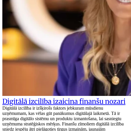
Digitālā izcilība izaicina finanšu nozari
Digitālā izcilība ir izšķirošs faktors jebkuram mūsdienu
uzņēmumam, kas vēlas gūt panākumus digitālajā laikmetā. Tā ir
prasmīga digitālo sistēmu un produktu izmantošana, lai sasniegtu
uzņēmuma stratēģiskos mērķus. Finanšu zīmoliem digitālā izcilība
sniedz iespēju ātri pielāgoties tirgus izmaiņām, jaunajām