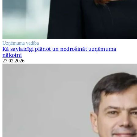
Uzņēmuma vadība
Kā savlaicīgi plānot un nodrošināt uzņēmuma
nākotni
27.02.2026