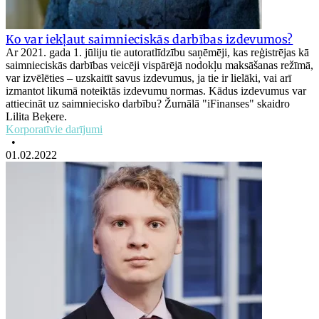
Ko var iekļaut saimnieciskās darbības izdevumos?
Ar 2021. gada 1. jūliju tie autoratlīdzību saņēmēji, kas reģistrējas kā
saimnieciskās darbības veicēji vispārējā nodokļu maksāšanas režīmā,
var izvēlēties – uzskaitīt savus izdevumus, ja tie ir lielāki, vai arī
izmantot likumā noteiktās izdevumu normas. Kādus izdevumus var
attiecināt uz saimniecisko darbību? Žurnālā "iFinanses" skaidro
Lilita Beķere.
Korporatīvie darījumi
•
01.02.2022