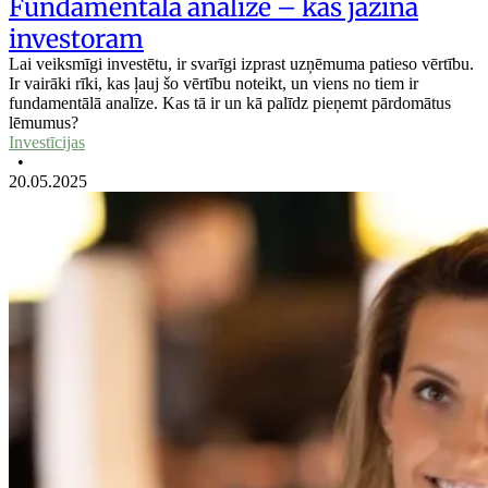
Fundamentālā analīze – kas jāzina
investoram
Lai veiksmīgi investētu, ir svarīgi izprast uzņēmuma patieso vērtību.
Ir vairāki rīki, kas ļauj šo vērtību noteikt, un viens no tiem ir
fundamentālā analīze. Kas tā ir un kā palīdz pieņemt pārdomātus
lēmumus?
Investīcijas
•
20.05.2025