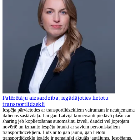
Patērētāju aizsardzība, iegādājoties lietotu
transportlīdzekli
Iespēja pārvietoties ar transportlīdzekļiem vairumam ir neatņemama
ikdienas sastāvdaļa. Lai gan Latvijā komersanti piedāvā plašu car
sharing jeb koplietošanas automašīnu izvēli, daudzi vēl joprojām
novērtē un izmanto iespēju braukt ar saviem personiskajiem
transportlīdzekļiem. Līdz ar to gan jaunu, gan lietotu
transportlīdzekļu iegāde ir nemainīgi aktuāls jautājums. Iespējams,