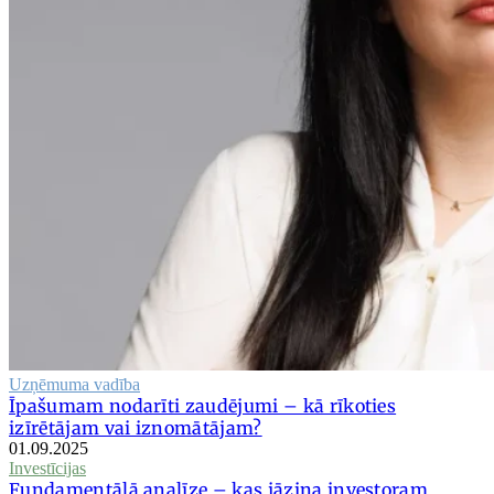
Uzņēmuma vadība
Īpašumam nodarīti zaudējumi – kā rīkoties
izīrētājam vai iznomātājam?
01.09.2025
Investīcijas
Fundamentālā analīze – kas jāzina investoram