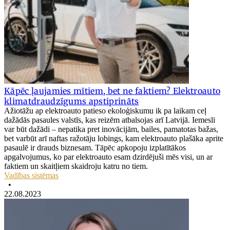
Kāpēc ļaujamies mītiem, bet ne faktiem? Elektroauto
klimatdraudzīgums apstiprināts
Ažiotāžu ap elektroauto patieso ekoloģiskumu ik pa laikam ceļ
dažādās pasaules valstīs, kas reizēm atbalsojas arī Latvijā. Iemesli
var būt dažādi – nepatika pret inovācijām, bailes, pamatotas bažas,
bet varbūt arī naftas ražotāju lobings, kam elektroauto plašāka aprite
pasaulē ir drauds biznesam. Tāpēc apkopoju izplatītākos
apgalvojumus, ko par elektroauto esam dzirdējuši mēs visi, un ar
faktiem un skaitļiem skaidroju katru no tiem.
Vadības sistēmas
•
22.08.2023