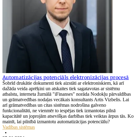
Automatizācijas potenciāls elektronizācijas procesā
Šobrīd drukātie dokumenti tiek aizstāti ar elektroniskiem, kā arī
dažāda veida aprēķini un atskaites tiek sagatavotas ar sistēmu
atbalstu, interneta žurnālā "iFinanses" norāda Nodokļu pārvaldības
un grāmatvedības nodaļas vecākais konsultants Artis Vizbelis. Lai
arī grāmatvedības un citas sistēmas nodrošina galveno
funkcionalitāti, ne vienmēr to iespējas tiek izmantotas pilnā
kapacitātē un joprojām atsevišķas darbības tiek veiktas ārpus tās. Ko
mainīt, lai pilnībā izmantotu automatizācijas potenciālu?
Vadības sistēmas
•