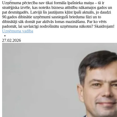
Uzņēmuma pēctecība nav tikai formāla īpašnieka maiņa – tā ir
stratēģiska izvēle, kas noteiks biznesa attīstību nākamajos gados un
pat desmitgadēs. Latvijā šis jautājums kļūst īpaši aktuāls, jo daudzi
90.gados dibinātie uzņēmumi sasnieguši brieduma fāzi un to
dibinātāji sāk domāt par aktīvās lomas mazināšanu. Par ko vērts
padomāt, lai savlaicīgi nodrošinātu uzņēmuma nākotni? Skaidrojam!
Uzņēmuma vadība
•
27.02.2026