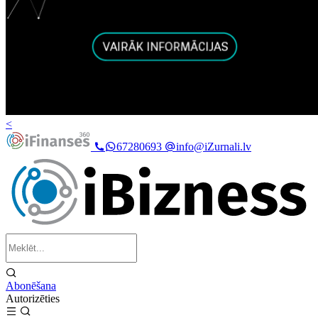
<
67280693
info@iZurnali.lv
Abonēšana
Autorizēties