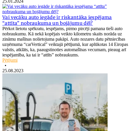
25.01.2024
Vai vecāku auto iegāde ir riskantāka iespējama
“attīta” nobraukuma un bojājumu dēļ?
Pērkot lietotu spēkratu, iespējams, pirmo pircēji pamana tieši auto
nobraukumu. Kā nekā kopējais veikto kilometru skaits norāda uz
zināmu mašīnas nolietojuma pakāpi. Auto nozares datu pētniecības
uzņēmuma “carVertical” veiktajā pētījumā, kur aplūkotas 14 Eiropas
valstis, atklāts, ka, paaugstinoties automašīnas vecumam, pieaug arī
iespējamība, ka tai ir “attīts” nobraukums.
Pētījumi
•
25.08.2023