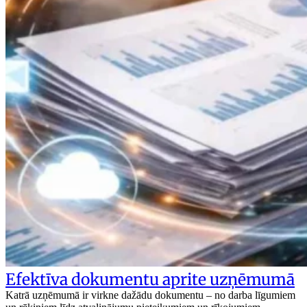
Efektīva dokumentu aprite uzņēmumā
Katrā uzņēmumā ir virkne dažādu dokumentu – no darba līgumiem