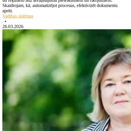
un rēķiniem līdz atvaļinājumu pieteikumiem un rīkojumiem.
Skaidrojam, kā, automatizējot procesus, efektivizēt dokumentu
apriti.
Vadības sistēmas
•
26.03.2026