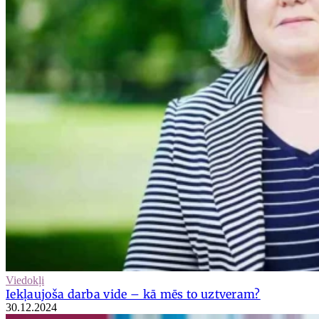
Viedokļi
Iekļaujoša darba vide – kā mēs to uztveram?
30.12.2024