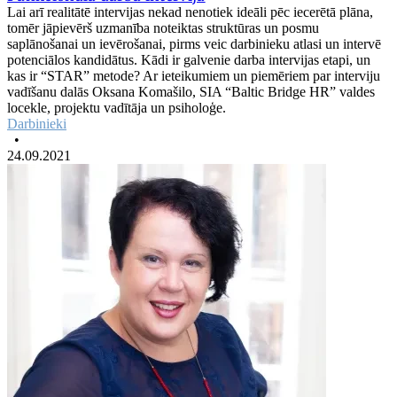
Lai arī realitātē intervijas nekad nenotiek ideāli pēc iecerētā plāna,
tomēr jāpievērš uzmanība noteiktas struktūras un posmu
saplānošanai un ievērošanai, pirms veic darbinieku atlasi un intervē
potenciālos kandidātus. Kādi ir galvenie darba intervijas etapi, un
kas ir “STAR” metode? Ar ieteikumiem un piemēriem par interviju
vadīšanu dalās Oksana Komašilo, SIA “Baltic Bridge HR” valdes
locekle, projektu vadītāja un psiholoģe.
Darbinieki
•
24.09.2021