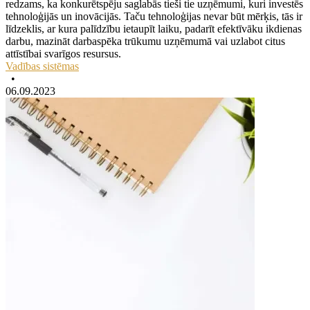
redzams, ka konkurētspēju saglabās tieši tie uzņēmumi, kuri investēs
tehnoloģijās un inovācijās. Taču tehnoloģijas nevar būt mērķis, tās ir
līdzeklis, ar kura palīdzību ietaupīt laiku, padarīt efektīvāku ikdienas
darbu, mazināt darbaspēka trūkumu uzņēmumā vai uzlabot citus
attīstībai svarīgos resursus.
Vadības sistēmas
•
06.09.2023