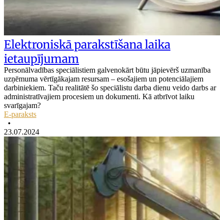
Elektroniskā parakstīšana laika
ietaupījumam
Personālvadības speciālistiem galvenokārt būtu jāpievērš uzmanība
uzņēmuma vērtīgākajam resursam – esošajiem un potenciālajiem
darbiniekiem. Taču realitātē šo speciālistu darba dienu veido darbs ar
administratīvajiem procesiem un dokumenti. Kā atbrīvot laiku
svarīgajam?
E-paraksts
•
23.07.2024