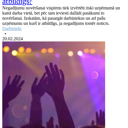
atbildīgs?
Negadījumu novēršanai vispirms tiek izvērtēti riski uzņēmumā un
katrā darba vietā, bet pēc tam ieviesti dažādi pasākumi to
novēršanai. Izskatām, kā pasargāt darbiniekus un arī pašu
uzņēmumu un kurš ir atbildīgs, ja negadījums tomēr noticis.
Darbinieki
•
20.02.2024