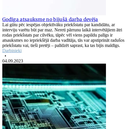
Godīga atsauksme no bijušā darba devēja
Lai gūtu pēc iespējas objektīvāku priekšstatu par kandidātu, ar
interviju varētu būt par maz. Nereti pārrunu laikā intervētājiem ātri
rodas priekšstats par cilvēku, tāpēc vēl viens papildu palīgs ir
atsauksmes no iepriekšējā darba vadītāja, tās var apstiprināt radušos
priekšstatu vai, tieši pretēji – palīdzēt saprast, ka tas bijis maldīgs.
Darbinieki
•
04.09.2023