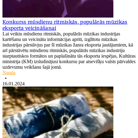
Konkurss mūsdienu ritmiskās, populārās mūzikas
eksporta veicināšanai
Lai veiktu mūsdienu ritmiskās, populārās mūzikas industrijas
kartēšanu un veicinātu informācijas apriti, izglītotu mūzikas
industrijas pārstāvjus par šī mūzikas žanra eksporta jautājumiem, kā
arī pārstāvētu mūsdienu ritmiskās, populārās mūzikas industriju
starptautiskos formātos un paplašinātu tās eksporta iespējas, Kultūras
ministrija (KM) izsludinājusi konkursu par atsevišķu valsts pārvaldes
uzdevumu veikšanu šajā jomā.
Nauda
•
16.01.2024