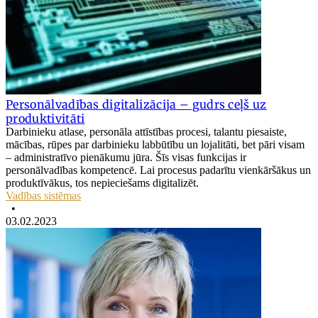
Personālvadības digitalizācija – gudrs ceļš uz
produktivitāti
Darbinieku atlase, personāla attīstības procesi, talantu piesaiste,
mācības, rūpes par darbinieku labbūtību un lojalitāti, bet pāri visam
– administratīvo pienākumu jūra. Šīs visas funkcijas ir
personālvadības kompetencē. Lai procesus padarītu vienkāršākus un
produktīvākus, tos nepieciešams digitalizēt.
Vadības sistēmas
•
03.02.2023