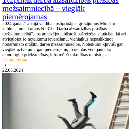
Turpmāk darba aizsardzības prasības
mežsaimniecībā – vieglāk
piemērojamas
2024.gada 21.maijā valdība apstiprinājusi grozījumus Ministru
kabineta noteikumos Nr.310 “Darba aizsardzības prasības
mežsaimniecībā”, tos precizējot atbilstoši pašreizējai situācijai, kā arī
atvieglojot šo noteikumu ievērošanu, vienlaikus nepasliktinot
nodarbināto drošību darbā mežsaimniecībā. Noteikumi kļuvuši gan
vieglāk uztverami, gan piemērojami, jo ņemtas vērā jaunāko
tehnoloģiju priekšrocības, informē Zemkopības ministrija.
Likumdošana
•
22.05.2024