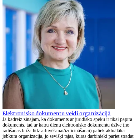
Elektronisko dokumentu veidi organizācijā
Ja kādreiz zinājām, ka dokuments ar juridisko spēku ir tikai papīra
dokuments, tad ar katru dienu elektronisko dokumentu dzīve (no
radīšanas brīža līdz arhivēšanai/iznīcināšanai) paliek aktuālāka
jebkurā organizācijā, jo sevišķi tajās, kurās darbinieki pāriet strādāt