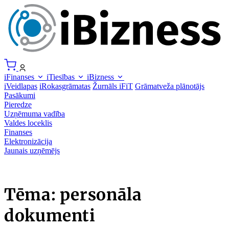
iFinanses
iTiesības
iBizness
iVeidlapas
iRokasgrāmatas
Žurnāls iFiT
Grāmatveža plānotājs
Pasākumi
Pieredze
Uzņēmuma vadība
Valdes loceklis
Finanses
Elektronizācija
Jaunais uzņēmējs
Tēma: personāla
dokumenti