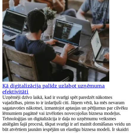
Kā digitalizācija palīdz uzlabot uzņēmuma
efektivitāti
Uzņēmēji dzīvo laikā, kad ir svarīgi spēt paredzēt nākotnes
vajadzības, pirms to ir izdarījuši citi. Jāņem vērā, ka mēs nevaram
sagatavoties nākotnei, izmantojot aptaujas un pētījumus par cilvēku
lēmumiem pagātnē vai izvēloties novecojošus biznesa modeļus.
Tehnoloģijas un digitalizācija ir daļa no uzņēmumu veiksmes
atslēgām šajā procesā, tikpat svarīgi ir arī mainīt domāšanas veidu un
būt atvērtiem jaunām iespējām un elastīgu biznesa modeli. Ir skaidri