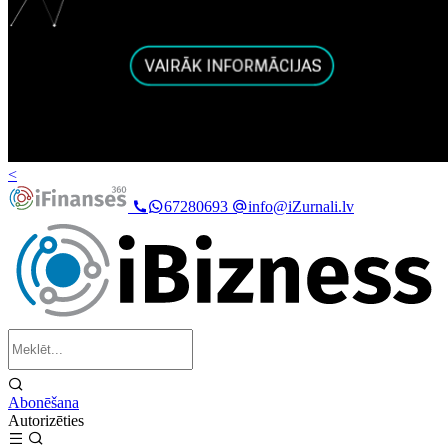
<
67280693
info@iZurnali.lv
Abonēšana
Autorizēties