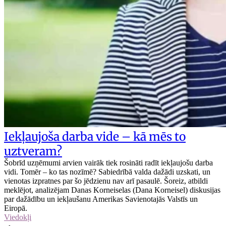
Iekļaujoša darba vide – kā mēs to
uztveram?
Šobrīd uzņēmumi arvien vairāk tiek rosināti radīt iekļaujošu darba
vidi. Tomēr – ko tas nozīmē? Sabiedrībā valda dažādi uzskati, un
vienotas izpratnes par šo jēdzienu nav arī pasaulē. Šoreiz, atbildi
meklējot, analizējam Danas Korneiselas (Dana Korneisel) diskusijas
par dažādību un iekļaušanu Amerikas Savienotajās Valstīs un
Eiropā.
Viedokļi