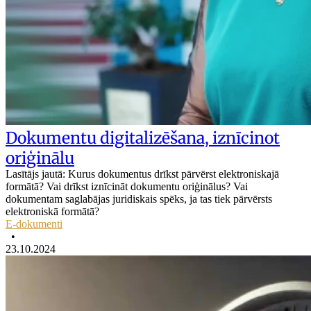
Dokumentu digitalizēšana, iznīcinot
oriģinālu
Lasītājs jautā: Kurus dokumentus drīkst pārvērst elektroniskajā
formātā? Vai drīkst iznīcināt dokumentu oriģinālus? Vai
dokumentam saglabājas juridiskais spēks, ja tas tiek pārvērsts
elektroniskā formātā?
E-dokumenti
•
23.10.2024