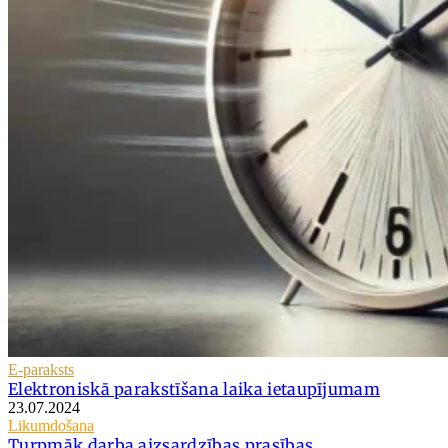
E-paraksts
Elektroniskā parakstīšana laika ietaupījumam
23.07.2024
Likumdošana
Turpmāk darba aizsardzības prasības