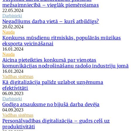
mežsaimniecībā – vieglāk piemērojamas
22.05.2024
Darbinieki
Negadījums darba vietā – kurš atbildīgs?
20.02.2024
Nauda
Konkurss mūsdienu ritmiskās, populārās mūzikas
eksporta veicināšanai
16.01.2024
Nauda
Aicina pieteikties konkursā par vienotas
komunikācijas nodrošināšanu radošo industriju jomā
16.01.2024
Vadības sistēmas
Kā digitalizācija palīdz uzlabot uzņēmuma
efektivitāti
06.09.2023
Darbinieki
Godīga atsauksme no bijušā darba devēja
04.09.2023
Vadības sistēmas
Personālvadības digitalizācija – gudrs ceļš uz
produktivitāti