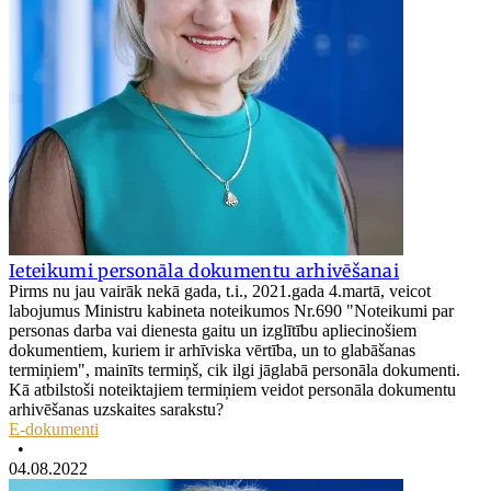
Ieteikumi personāla dokumentu arhivēšanai
Pirms nu jau vairāk nekā gada, t.i., 2021.gada 4.martā, veicot
labojumus Ministru kabineta noteikumos Nr.690 "Noteikumi par
personas darba vai dienesta gaitu un izglītību apliecinošiem
dokumentiem, kuriem ir arhīviska vērtība, un to glabāšanas
termiņiem", mainīts termiņš, cik ilgi jāglabā personāla dokumenti.
Kā atbilstoši noteiktajiem termiņiem veidot personāla dokumentu
arhivēšanas uzskaites sarakstu?
E-dokumenti
•
04.08.2022