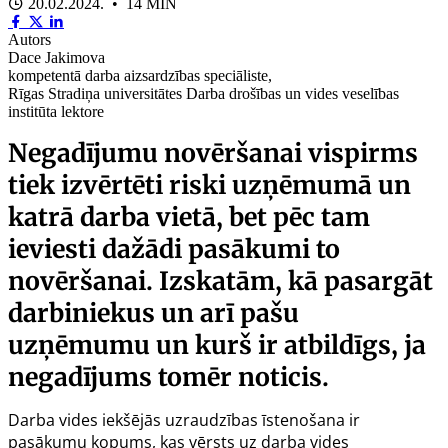
20.02.2024. • 14 MIN
Autors
Dace Jakimova
kompetentā darba aizsardzības speciāliste,
Rīgas Stradiņa universitātes Darba drošības un vides veselības
institūta lektore
Negadījumu novēršanai vispirms
tiek izvērtēti riski uzņēmumā un
katrā darba vietā, bet pēc tam
ieviesti dažādi pasākumi to
novēršanai. Izskatām, kā pasargāt
darbiniekus un arī pašu
uzņēmumu un kurš ir atbildīgs, ja
negadījums tomēr noticis.
Darba vides iekšējās uzraudzības īstenošana ir
pasākumu kopums, kas vērsts uz darba vides