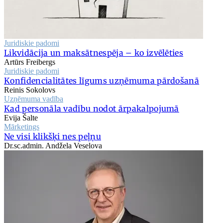
Juridiskie padomi
Likvidācija un maksātnespēja – ko izvēlēties
Artūrs Freibergs
Juridiskie padomi
Konfidencialitātes līgums uzņēmuma pārdošanā
Reinis Sokolovs
Uzņēmuma vadība
Kad personāla vadību nodot ārpakalpojumā
Evija Šalte
Mārketings
Ne visi klikšķi nes peļņu
Dr.sc.admin. Andžela Veselova