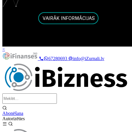
<
67280693
info@iZurnali.lv
Abonēšana
Autorizēties