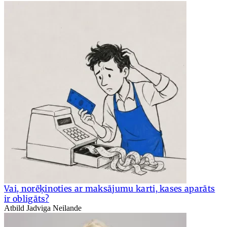
Vai, norēķinoties ar maksājumu karti, kases aparāts
ir obligāts?
Atbild Jadviga Neilande