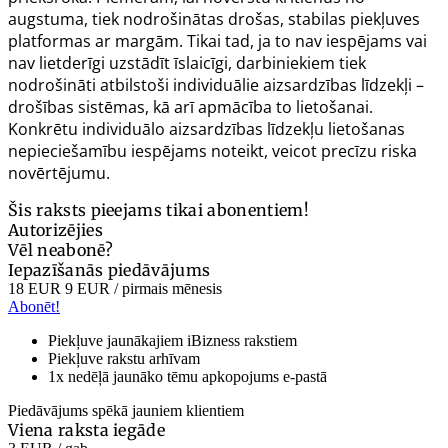
augstuma, tiek nodrošinātas drošas, stabilas piekļuves
platformas ar margām. Tikai tad, ja to nav iespējams vai
nav lietderīgi uzstādīt īslaicīgi, darbiniekiem tiek
nodrošināti atbilstoši individuālie aizsardzības līdzekļi –
drošības sistēmas, kā arī apmācība to lietošanai.
Konkrētu individuālo aizsardzības līdzekļu lietošanas
nepieciešamību iespējams noteikt, veicot precīzu riska
novērtējumu.
Šis raksts pieejams tikai abonentiem!
Autorizējies
Vēl neabonē?
Iepazīšanās piedāvājums
18 EUR
9 EUR
/ pirmais mēnesis
Abonēt!
Piekļuve jaunākajiem iBizness rakstiem
Piekļuve rakstu arhīvam
1x nedēļā jaunāko tēmu apkopojums e-pastā
Piedāvājums spēkā jauniem klientiem
Viena raksta iegāde