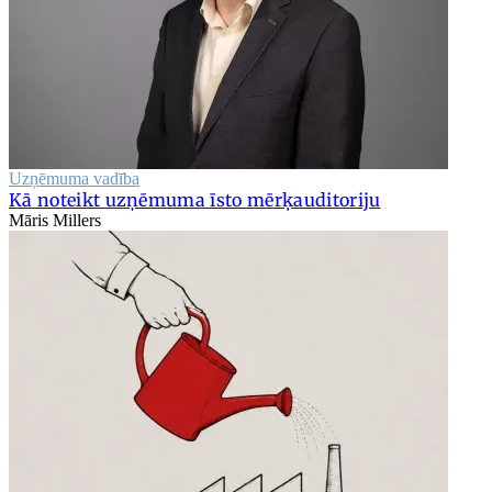
Uzņēmuma vadība
Kā noteikt uzņēmuma īsto mērķauditoriju
Māris Millers