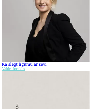
Kā slēgt līgumu ar sevi
Valdes loceklis