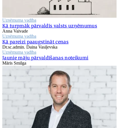
Uzņēmuma vadība
Kā turpmāk pārvaldīs valsts uzņēmumus
Anna Vaivade
Uzņēmuma vadība
Kā pareizi paaugstināt cenas
Dr.sc.admin. Daina Vasiļevska
Uzņēmuma vadība
Jaunie māju pārvaldīšanas noteikumi
Māris Smilga