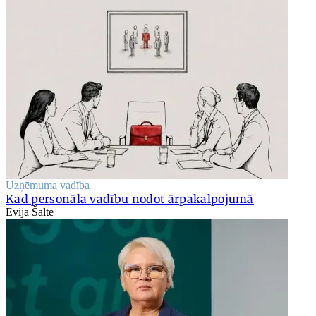
Uzņēmuma vadība
Kad personāla vadību nodot ārpakalpojumā
Evija Šalte