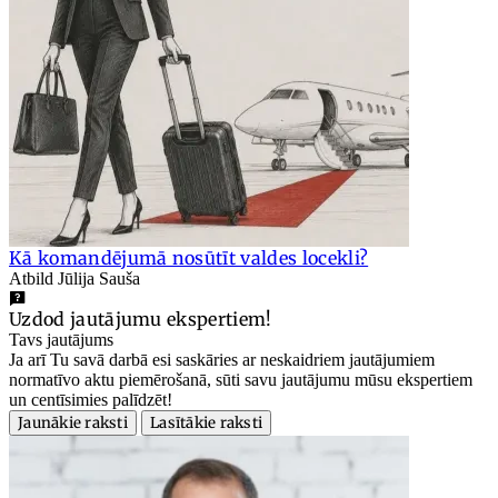
Kā komandējumā nosūtīt valdes locekli?
Atbild Jūlija Sauša
Uzdod jautājumu ekspertiem!
Tavs jautājums
Ja arī Tu savā darbā esi saskāries ar neskaidriem jautājumiem
normatīvo aktu piemērošanā, sūti savu jautājumu mūsu ekspertiem
un centīsimies palīdzēt!
Jaunākie raksti
Lasītākie raksti