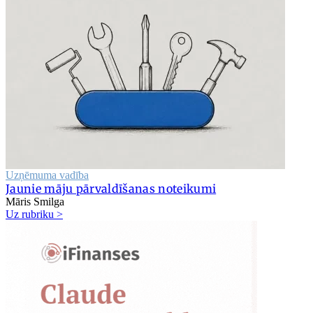
Uzņēmuma vadība
Jaunie māju pārvaldīšanas noteikumi
Māris Smilga
Uz rubriku >