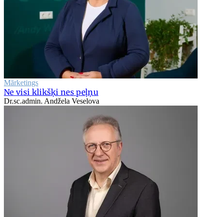
Mārketings
Ne visi klikšķi nes peļņu
Dr.sc.admin. Andžela Veselova