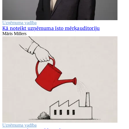
Uzņēmuma vadība
Kā noteikt uzņēmuma īsto mērķauditoriju
Māris Millers
Uzņēmuma vadība