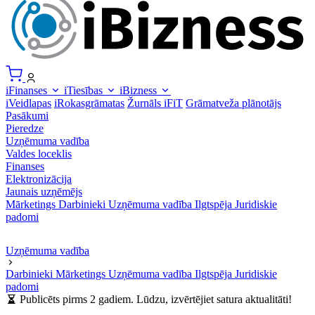
iFinanses
iTiesības
iBizness
iVeidlapas
iRokasgrāmatas
Žurnāls iFiT
Grāmatveža plānotājs
Pasākumi
Pieredze
Uzņēmuma vadība
Valdes loceklis
Finanses
Elektronizācija
Jaunais uzņēmējs
Mārketings
Darbinieki
Uzņēmuma vadība
Ilgtspēja
Juridiskie
padomi
Uzņēmuma vadība
Darbinieki
Mārketings
Uzņēmuma vadība
Ilgtspēja
Juridiskie
padomi
Publicēts pirms 2 gadiem. Lūdzu, izvērtējiet satura aktualitāti!