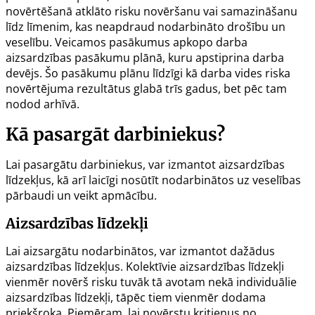
novērtēšanā atklāto risku novēršanu vai samazināšanu
līdz līmenim, kas neapdraud nodarbināto drošību un
veselību. Veicamos pasākumus apkopo darba
aizsardzības pasākumu plānā, kuru apstiprina darba
devējs. Šo pasākumu plānu līdzīgi kā darba vides riska
novērtējuma rezultātus glabā trīs gadus, bet pēc tam
nodod arhīvā.
Kā pasargāt darbiniekus?
Lai pasargātu darbiniekus, var izmantot aizsardzības
līdzekļus, kā arī laicīgi nosūtīt nodarbinātos uz veselības
pārbaudi un veikt apmācību.
Aizsardzības līdzekļi
Lai aizsargātu nodarbinātos, var izmantot dažādus
aizsardzības līdzekļus. Kolektīvie aizsardzības līdzekļi
vienmēr novērš risku tuvāk tā avotam nekā individuālie
aizsardzības līdzekļi, tāpēc tiem vienmēr dodama
priekšroka. Piemēram, lai novērstu kritienus no