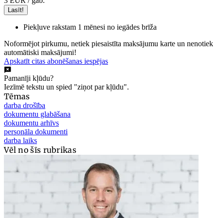
3 EUR
/ gab.
Lasīt!
Piekļuve rakstam 1 mēnesi no iegādes brīža
Noformējot pirkumu, netiek piesaistīta maksājumu karte un nenotiek
automātiski maksājumi!
Apskatīt citas abonēšanas iespējas
Pamanīji kļūdu?
Iezīmē tekstu un spied "ziņot par kļūdu".
Tēmas
darba drošība
dokumentu glabāšana
dokumentu arhīvs
personāla dokumenti
darba laiks
Vēl no šīs rubrikas