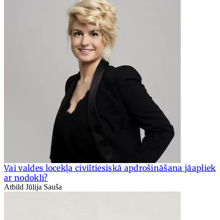
Vai valdes locekļa civiltiesiskā apdrošināšana jāapliek
ar nodokli?
Atbild Jūlija Sauša