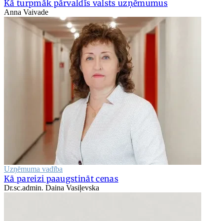
Kā turpmāk pārvaldīs valsts uzņēmumus
Anna Vaivade
Uzņēmuma vadība
Kā pareizi paaugstināt cenas
Dr.sc.admin. Daina Vasiļevska