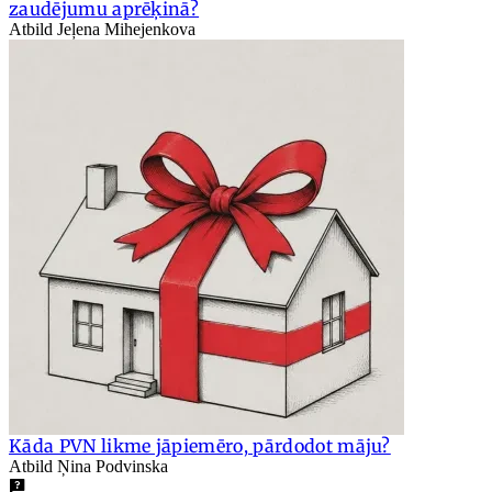
zaudējumu aprēķinā?
Atbild Jeļena Mihejenkova
Kāda PVN likme jāpiemēro, pārdodot māju?
Atbild Ņina Podvinska