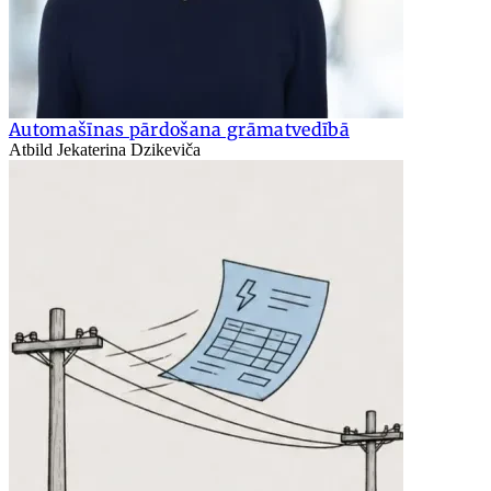
Automašīnas pārdošana grāmatvedībā
Atbild Jekaterina Dzikeviča