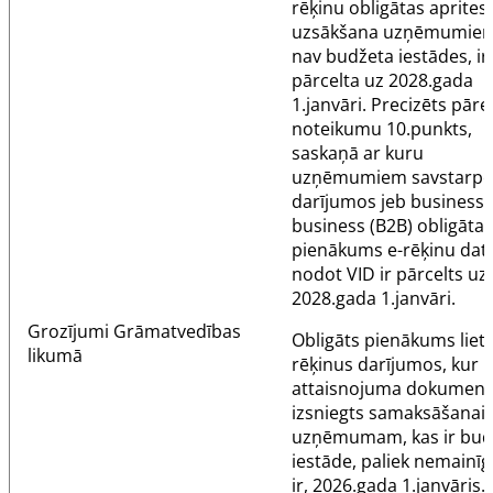
rēķinu obligātas aprites
uzsākšana uzņēmumiem
nav budžeta iestādes, ir
pārcelta uz 2028.gada
1.janvāri. Precizēts pāre
noteikumu
10.punkts
,
saskaņā ar kuru
uzņēmumiem savstarpē
darījumos jeb
business-
business
(B2B) obligātai
pienākums e-rēķinu dat
nodot VID ir pārcelts uz
2028.gada 1.janvāri.
Grozījumi
Grāmatvedības
Obligāts pienākums lieto
likumā
rēķinus darījumos, kur
attaisnojuma dokuments
izsniegts samaksāšanai 
uzņēmumam, kas ir bud
iestāde, paliek nemainīg
ir, 2026.gada 1.janvāris.