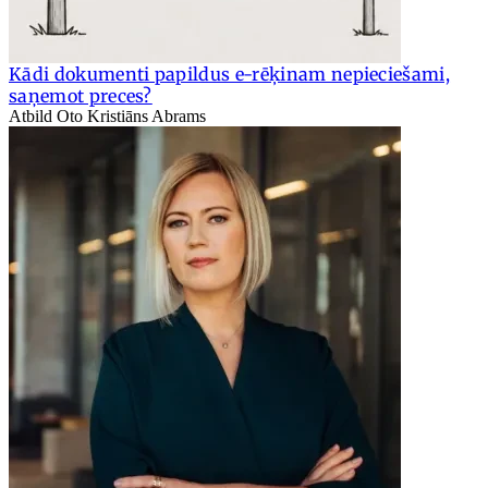
Kādi dokumenti papildus e-rēķinam nepieciešami,
saņemot preces?
Atbild Oto Kristiāns Abrams