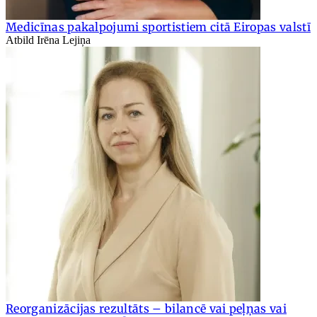
Medicīnas pakalpojumi sportistiem citā Eiropas valstī
Atbild Irēna Lejiņa
Reorganizācijas rezultāts – bilancē vai peļņas vai