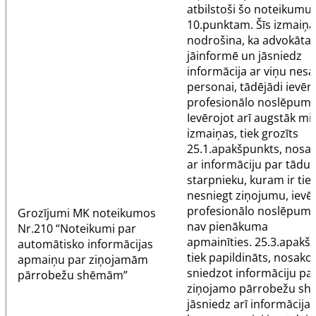
atbilstoši šo noteikumu
10.punktam
. Šīs izmaiņa
nodrošina, ka advokāta
jāinformē un jāsniedz
informācija ar viņu nesai
personai, tādējādi ievēr
profesionālo noslēpumu
Ievērojot arī augstāk mi
izmaiņas, tiek grozīts
25.1.apakšpunkts
, nosak
ar informāciju par tādu
starpnieku, kuram ir tie
nesniegt ziņojumu, ievē
profesionālo noslēpumu
Grozījumi
MK noteikumos
nav pienākuma
Nr.210
“Noteikumi par
apmainīties.
25.3.apakš
automātisko informācijas
tiek papildināts, nosakot
apmaiņu par ziņojamām
sniedzot informāciju pa
pārrobežu shēmām”
ziņojamo pārrobežu sh
jāsniedz arī informācija,