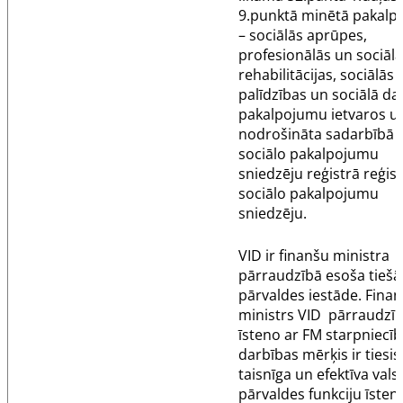
9.punktā minētā pakal
– sociālās aprūpes,
profesionālās un sociāl
rehabilitācijas, sociālās
palīdzības un sociālā da
pakalpojumu ietvaros u
nodrošināta sadarbībā 
sociālo pakalpojumu
sniedzēju reģistrā reģis
sociālo pakalpojumu
sniedzēju.
VID ir finanšu ministra
pārraudzībā esoša tiešā
pārvaldes iestāde. Fina
ministrs VID pārraudzī
īsteno ar FM starpniecīb
darbības mērķis ir tiesis
taisnīga un efektīva vals
pārvaldes funkciju īste