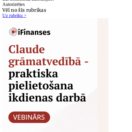
Autorizēties
Vēl no šīs rubrikas
Uz rubriku >