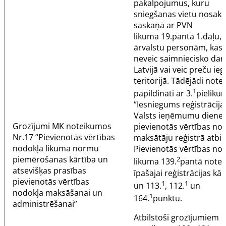
pakalpojumus, kuru
sniegšanas vietu nosaka
saskaņā ar PVN
likuma
19.panta
1.daļu, 
ārvalstu personām, kas
neveic saimniecisko dar
Latvijā vai veic preču ieg
teritorijā. Tādējādi note
1
papildināti ar 3.
pieliku
“Iesniegums reģistrācija
Valsts ieņēmumu diene
Grozījumi
MK noteikumos
pievienotās vērtības no
Nr.17
“Pievienotās vērtības
maksātāju reģistrā atbil
nodokļa likuma normu
Pievienotās vērtības no
piemērošanas kārtība un
2
likuma 139.
pantā noteik
atsevišķas prasības
īpašajai reģistrācijas kār
pievienotās vērtības
1
1
un
113.
,
112.
un
nodokļa maksāšanai un
1
164.
punktu
.
administrēšanai”
Atbilstoši grozījumiem