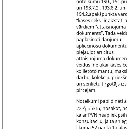
noteikumu
190.
,
191.pu
un 193.7.2., 193.8.2. un
194.2.apakšpunktā vārdi
“kases čeks” ir aizstāti a
vārdiem “attaisnojuma
dokuments”. Tādā veidā 
paplašināti darījumu
apliecinošu dokumentu v
pieļaujot arī citus
attaisnojuma dokumen
veidus, ne tikai kases če
ko lietoto mantu, māksl
darbu, kolekciju priekš
un senlietu tirgotājs izs
pircējam.
Noteikumi papildināti ar
3
22.
punktu
, nosakot, no
ka ar PVN neapliek psih
konsultāciju, ja tā snieg
likuma
52.panta
1.daļas