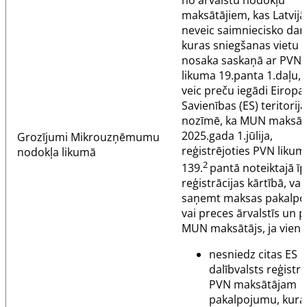
no ārvalstu nodokļu
maksātājiem, kas Latvijā
neveic saimniecisko dar
kuras sniegšanas vietu
nosaka saskaņā ar PVN
likuma
19.panta
1.daļu, 
veic preču iegādi Eiropa
Savienības (ES) teritorijā
nozīmē, ka MUN maksāt
2025.gada 1.jūlija,
Grozījumi
Mikrouzņēmumu
reģistrējoties PVN likum
nodokļa likumā
2
139.
pantā
noteiktajā ī
reģistrācijas kārtībā, var
saņemt maksas pakalp
vai preces ārvalstīs un p
MUN maksātājs, ja vienla
nesniedz citas ES
dalībvalsts reģistr
PVN maksātājam
pakalpojumu, kura