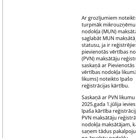
Ar grozījumiem noteikts
turpmāk mikrouzņēmu
nodokļa (MUN) maksātāj
saglabāt MUN maksātāj
statusu, ja ir reģistrējies
pievienotās vērtības no
(PVN) maksātāju reģistr
saskaņā ar Pievienotās
vērtības nodokļa likumā
likums) noteikto īpašo
reģistrācijas kārtību.
Saskaņā ar PVN likumu 
2025.gada 1.jūlija ieviest
īpaša kārtība reģistrācij
PVN maksātāju reģistrā
nodokļa maksātājam, ka
saņem tādus pakalpoju