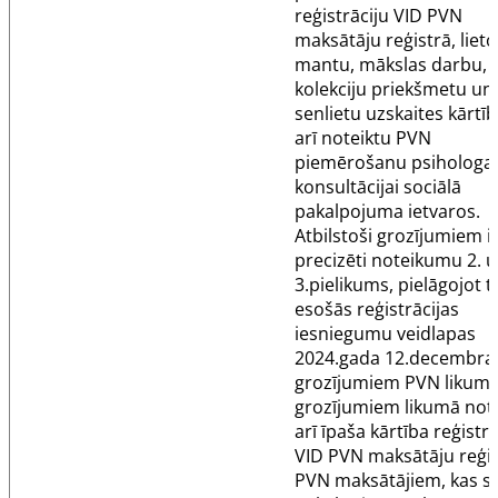
reģistrāciju VID PVN
maksātāju reģistrā, liet
mantu, mākslas darbu,
kolekciju priekšmetu un
senlietu uzskaites kārtīb
arī noteiktu PVN
piemērošanu psihologa
konsultācijai sociālā
pakalpojuma ietvaros.
Atbilstoši grozījumiem i
precizēti noteikumu 2. 
3.pielikums, pielāgojot t
esošās reģistrācijas
iesniegumu veidlapas
2024.gada 12.decembra
grozījumiem PVN likumā
grozījumiem likumā not
arī īpaša kārtība reģistrā
VID PVN maksātāju reģi
PVN maksātājiem, kas 