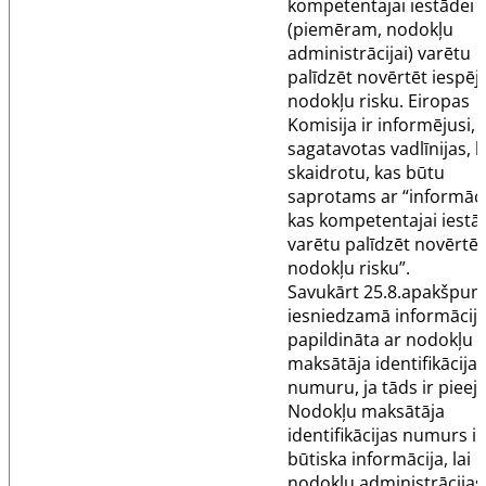
kompetentajai iestādei
(piemēram, nodokļu
administrācijai) varētu
palīdzēt novērtēt iespē
nodokļu risku. Eiropas
Komisija ir informējusi, k
sagatavotas vadlīnijas, 
skaidrotu, kas būtu
saprotams ar “informāci
kas kompetentajai iestā
varētu palīdzēt novērtēt
nodokļu risku”.
Savukārt
25.8.apakšpun
iesniedzamā informācija
papildināta ar nodokļu
maksātāja identifikācijas
numuru, ja tāds ir pieej
Nodokļu maksātāja
identifikācijas numurs ir
būtiska informācija, lai
nodokļu administrācijas