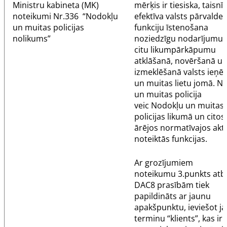
Ministru kabineta (MK)
mērķis ir tiesiska, taisnī
noteikumi Nr.336
“Nodokļu
efektīva valsts pārvaldes
un muitas policijas
funkciju īstenošana
nolikums”
noziedzīgu nodarījumu 
citu likumpārkāpumu
atklāšanā, novēršanā u
izmeklēšanā valsts ie
un muitas lietu jomā. N
un muitas policija
veic
Nodokļu un muitas
policijas likumā
un citos
ārējos normatīvajos akt
noteiktās funkcijas.
Ar grozījumiem
noteikumu
3.punkts
atbi
DAC8 prasībām tiek
papildināts ar jaunu
apakšpunktu, ieviešot j
terminu “klients”, kas ir