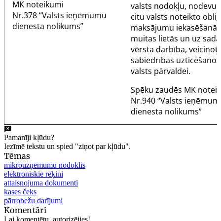
MK noteikumi
valsts nodokļu, nodevu 
Nr.378
“Valsts ieņēmumu
citu valsts noteikto obli
dienesta nolikums”
maksājumu iekasēšanā, 
muitas lietās un uz sad
vērsta darbība, veicinot
sabiedrības uzticēšanos
valsts pārvaldei.
Spēku zaudēs MK notei
Nr.940 “Valsts ieņēmum
dienesta nolikums”
Pamanīji kļūdu?
Iezīmē tekstu un spied "ziņot par kļūdu".
Tēmas
mikrouzņēmumu nodoklis
elektroniskie rēķini
attaisnojuma dokumenti
kases čeks
pārrobežu darījumi
Komentāri
Lai komentētu, autorizējies!