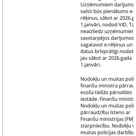
Uzņēmumiem darījumos
valsti būs pienākums e-
rēķinus, sākot ar 2026.
1.janvāri, nodod VID. Ta
neaizliedz uzņēmumie
savstarpējos darījumos
sagatavot e-rēķinus un 
datus brīvprātīgi nodot 
jau sākot ar 2026.gada
1.janvāri.
Nodokļu un muitas polici
finanšu ministra pārrau
esoša tiešās pārvaldes
iestāde. Finanšu ministr
Nodokļu un muitas polic
pārraudzību īsteno ar
Finanšu ministrijas (FM)
starpniecību. Nodokļu 
muitas policijas darbība