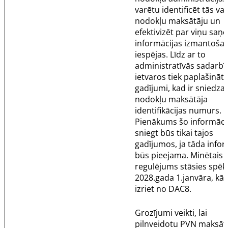
varētu identificēt tās val
nodokļu maksātāju un
efektivizēt par viņu saņ
informācijas izmantoša
iespējas. Līdz ar to
administratīvās sadarbī
ietvaros tiek paplašināti
gadījumi, kad ir sniedz
nodokļu maksātāja
identifikācijas numurs.
Pienākums šo informāci
sniegt būs tikai tajos
gadījumos, ja tāda infor
būs pieejama. Minētais
regulējums stāsies spēk
2028.gada 1.janvāra, kā 
izriet no DAC8.
Grozījumi veikti, lai
pilnveidotu PVN maksāt