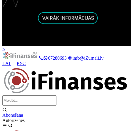
<
67280693
info@iZurnali.lv
LAT
|
РУС
Abonēšana
Autorizēties