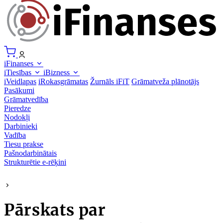
iFinanses
iTiesības
iBizness
iVeidlapas
iRokasgrāmatas
Žurnāls iFiT
Grāmatveža plānotājs
Pasākumi
Grāmatvedība
Pieredze
Nodokļi
Darbinieki
Vadība
Tiesu prakse
Pašnodarbinātais
Strukturētie e-rēķini
Pārskats par