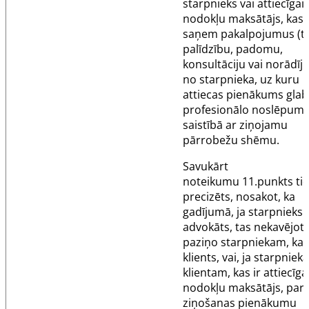
starpnieks vai attiecīgai
nodokļu maksātājs, kas
saņem pakalpojumus (t
palīdzību, padomu,
konsultāciju vai norādī
no starpnieka, uz kuru
attiecas pienākums glab
profesionālo noslēpum
saistībā ar ziņojamu
pārrobežu shēmu.
Savukārt
noteikumu
11.punkts
ti
precizēts, nosakot, ka
gadījumā, ja starpnieks i
advokāts, tas nekavējoti
paziņo starpniekam, kas 
klients, vai, ja starpniek
klientam, kas ir attiecīga
nodokļu maksātājs, par
ziņošanas pienākumu