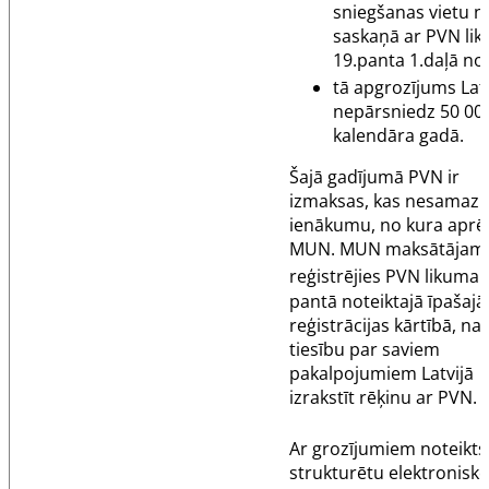
sniegšanas vietu 
saskaņā ar PVN li
19.panta
1.daļā not
tā apgrozījums Latv
nepārsniedz 50 000
kalendāra gadā.
Šajā gadījumā PVN ir
izmaksas, kas nesamazi
ienākumu, no kura aprē
MUN. MUN maksātājam,
reģistrējies PVN likuma
pantā
noteiktajā īpašajā
reģistrācijas kārtībā, na
tiesību par saviem
pakalpojumiem Latvijā
izrakstīt rēķinu ar PVN.
Ar grozījumiem noteikts
strukturētu elektronisk