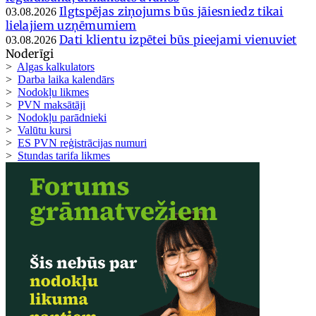
Ilgtspējas ziņojums būs jāiesniedz tikai
03.08.2026
lielajiem uzņēmumiem
Dati klientu izpētei būs pieejami vienuviet
03.08.2026
Noderīgi
>
Algas kalkulators
>
Darba laika kalendārs
>
Nodokļu likmes
>
PVN maksātāji
>
Nodokļu parādnieki
>
Valūtu kursi
>
ES PVN reģistrācijas numuri
>
Stundas tarifa likmes