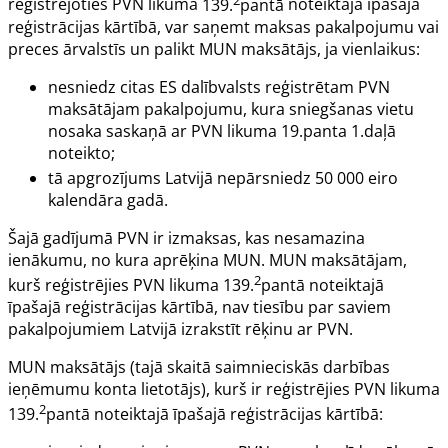
reģistrējoties PVN likuma
139.
pantā
noteiktajā īpašajā
reģistrācijas kārtībā, var saņemt maksas pakalpojumu vai
preces ārvalstīs un palikt MUN maksātājs, ja vienlaikus:
nesniedz citas ES dalībvalsts reģistrētam PVN
maksātājam pakalpojumu, kura sniegšanas vietu
nosaka saskaņā ar PVN likuma
19.panta
1.daļā
noteikto;
tā apgrozījums Latvijā nepārsniedz 50 000 eiro
kalendāra gadā.
Šajā gadījumā PVN ir izmaksas, kas nesamazina
ienākumu, no kura aprēķina MUN. MUN maksātājam,
2
kurš reģistrējies PVN likuma
139.
pantā
noteiktajā
īpašajā reģistrācijas kārtībā, nav tiesību par saviem
pakalpojumiem Latvijā izrakstīt rēķinu ar PVN.
MUN maksātājs (tajā skaitā saimnieciskās darbības
ieņēmumu konta lietotājs), kurš ir reģistrējies PVN likuma
2
139.
pantā
noteiktajā īpašajā reģistrācijas kārtībā: