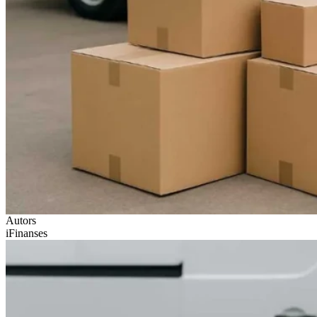
Autors
iFinanses