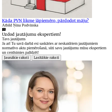
Kāda PVN likme jāpiemēro, pārdodot māju?
Atbild Ņina Podvinska
Uzdod jautājumu ekspertiem!
Tavs jautājums
Ja arī Tu savā darbā esi saskāries ar neskaidriem jautājumiem
normatīvo aktu piemērošanā, sūti savu jautājumu mūsu ekspertiem
un centīsimies palīdzēt!
Jaunākie raksti
Lasītākie raksti