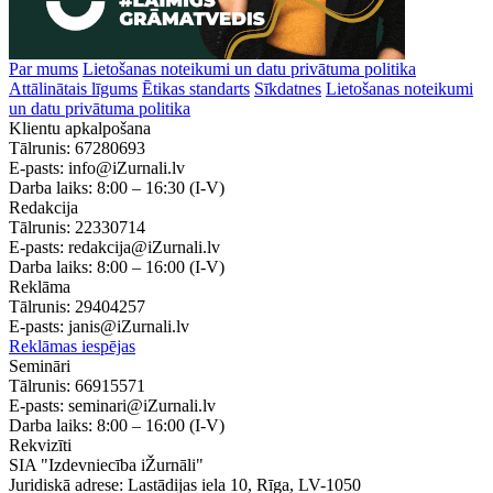
Par mums
Lietošanas noteikumi un datu privātuma politika
Attālinātais līgums
Ētikas standarts
Sīkdatnes
Lietošanas noteikumi
un datu privātuma politika
Klientu apkalpošana
Tālrunis:
67280693
E-pasts:
info@iZurnali.lv
Darba laiks:
8:00 – 16:30
(I-V)
Redakcija
Tālrunis:
22330714
E-pasts:
redakcija@iZurnali.lv
Darba laiks:
8:00 – 16:00
(I-V)
Reklāma
Tālrunis:
29404257
E-pasts:
janis@iZurnali.lv
Reklāmas iespējas
Semināri
Tālrunis:
66915571
E-pasts:
seminari@iZurnali.lv
Darba laiks:
8:00 – 16:00
(I-V)
Rekvizīti
SIA "Izdevniecība iŽurnāli"
Juridiskā adrese: Lastādijas iela 10, Rīga, LV-1050