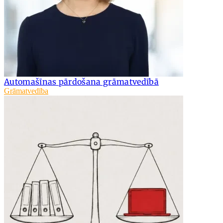
Automašīnas pārdošana grāmatvedībā
Grāmatvedība