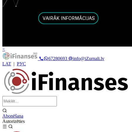
<
67280693
info@iZurnali.lv
LAT
|
РУС
Abonēšana
Autorizēties