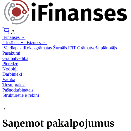
iFinanses
iTiesības
iBizness
iVeidlapas
iRokasgrāmatas
Žurnāls iFiT
Grāmatveža plānotājs
Pasākumi
Grāmatvedība
Pieredze
Nodokļi
Darbinieki
Vadība
Tiesu prakse
Pašnodarbinātais
Strukturētie e-rēķini
Saņemot pakalpojumus