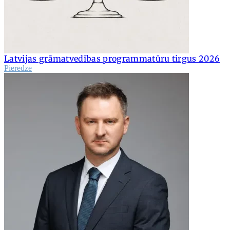
Latvijas grāmatvedības programmatūru tirgus 2026
Pieredze