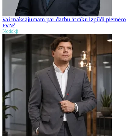
Vai maksājumam par darbu ātrāku izpildi piemēro
PVN?
Nodokļi