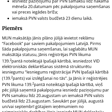
iesniedz paziņojumu par PVN samaksu līdz nākamā
mēneša 20.datumam pēc pakalpojuma saņemšanas
vai preces iegādes brīža;
iemaksā PVN valsts budžetā 23 dienu laikā.
Piemērs
MUN maksātājs Jānis plāno jūlijā ievietot reklāmu
“Facebook” par saviem pakalpojumiem Latvijā. Pirms
šāda pakalpojuma saņemšanas, lai saglabātu MUN
maksātāja statusu, Jānis reģistrējas PVN likuma
2
139.
pantā noteiktajā īpašajā kārtībā, iesniedzot VID
elektroniskās deklarēšanas sistēmā strukturētu
iesniegumu “Iesniegums reģistrācijai PVN īpašajā kārtībā
2
(139.
pants) vai izslēgšanai no tās”. Ja Jānis ir reģistrējies
2
PVN likuma 139.
pantā noteiktajā īpašajā kārtībā, viņš
pēc jūlijā saņemtā pakalpojuma iesniedz paziņojumu par
PVN samaksu līdz 20.augustam un iemaksā PVN valsts
budžetā līdz 23.augustam. Savukārt par jūlijā, augustā
un/vai septembrī gūtajiem ieņēmumiem no