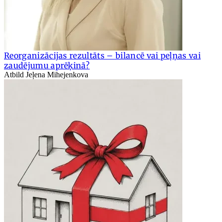
Reorganizācijas rezultāts – bilancē vai peļņas vai
zaudējumu aprēķinā?
Atbild Jeļena Mihejenkova