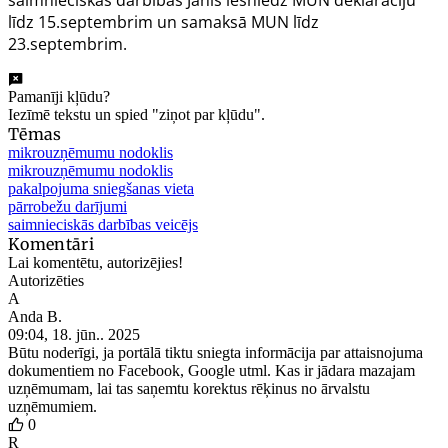
saimnieciskās darbības Jānis iesniedz MUN deklarāciju
līdz 15.septembrim un samaksā MUN līdz
23.septembrim.
Pamanīji kļūdu?
Iezīmē tekstu un spied "ziņot par kļūdu".
Tēmas
mikrouzņēmumu nodoklis
mikrouzņēmumu nodoklis
pakalpojuma sniegšanas vieta
pārrobežu darījumi
saimnieciskās darbības veicējs
Komentāri
Lai komentētu, autorizējies!
Autorizēties
A
Anda B.
09:04, 18. jūn.. 2025
Būtu noderīgi, ja portālā tiktu sniegta informācija par attaisnojuma
dokumentiem no Facebook, Google utml. Kas ir jādara mazajam
uzņēmumam, lai tas saņemtu korektus rēķinus no ārvalstu
uzņēmumiem.
0
R