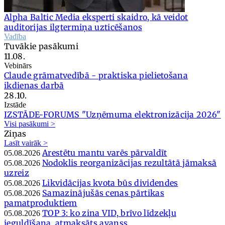
Alpha Baltic Media eksperti skaidro, kā veidot
auditorijas ilgtermiņa uzticēšanos
Vadība
Tuvākie pasākumi
11.08.
Vebinārs
Claude grāmatvedībā - praktiska pielietošana
ikdienas darbā
28.10.
Izstāde
IZSTĀDE-FORUMS "Uzņēmuma elektronizācija 2026"
Visi pasākumi >
Ziņas
Lasīt vairāk >
Arestētu mantu varēs pārvaldīt
05.08.2026
Nodoklis reorganizācijas rezultātā jāmaksā
05.08.2026
uzreiz
Likvidācijas kvota būs dividendes
05.08.2026
Samazinājušās cenas pārtikas
05.08.2026
pamatproduktiem
TOP 3: ko zina VID, brīvo līdzekļu
05.08.2026
ieguldīšana, atmaksāts avanss