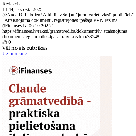
Redakcija
13:44, 16. okt.. 2025
@Anda B.
Labdien! Atbildi uz šo jautājumu variet izlasīt publikācijā
"Attaisnojuma dokumenti, reģistrējoties īpašajā PVN režīmā"
(iFinanses.lv, 06.10.2025.) –
https://ifinanses.lv/raksti/gramatvediba/dokumenti/lv-attaisnojuma-
dokumenti-registrejoties-ipasaja-pvn-rezima/33248.
0
Vēl no šīs rubrikas
Uz rubriku >