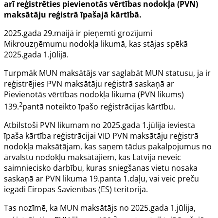
arī reģistrēties pievienotās vērtības nodokļa (PVN)
maksātāju reģistrā īpašajā kārtībā.
2025.gada 29.maijā ir pieņemti grozījumi
Mikrouzņēmumu nodokļa likumā
, kas stājas spēkā
2025.gada 1.jūlijā.
Turpmāk MUN maksātājs var saglabāt MUN statusu, ja ir
reģistrējies PVN maksātāju reģistrā saskaņā ar
Pievienotās vērtības nodokļa likuma (PVN likums)
2
139.
pantā
noteikto īpašo reģistrācijas kārtību.
Atbilstoši PVN likumam no 2025.gada 1.jūlija ieviesta
īpaša kārtība reģistrācijai VID PVN maksātāju reģistrā
nodokļa maksātājam, kas saņem tādus pakalpojumus no
ārvalstu nodokļu maksātājiem, kas Latvijā neveic
saimniecisko darbību, kuras sniegšanas vietu nosaka
saskaņā ar PVN likuma
19.panta
1.daļu, vai veic preču
iegādi Eiropas Savienības (ES) teritorijā.
Tas nozīmē, ka MUN maksātājs no 2025.gada 1.jūlija,
2