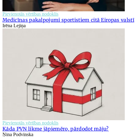
Pievienotās vērtības nodoklis
Medicīnas pakalpojumi sportistiem citā Eiropas valstī
Irēna Lejiņa
Pievienotās vērtības nodoklis
Kāda PVN likme jāpiemēro, pārdodot māju?
Ņina Podvinska