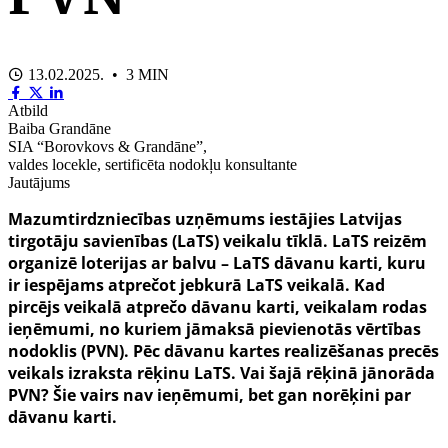
13.02.2025. • 3 MIN
Atbild
Baiba Grandāne
SIA “Borovkovs & Grandāne”,
valdes locekle, sertificēta nodokļu konsultante
Jautājums
Mazumtirdzniecības uzņēmums iestājies Latvijas
tirgotāju savienības (LaTS) veikalu tīklā. LaTS reizēm
organizē loterijas ar balvu – LaTS dāvanu karti, kuru
ir iespējams atprečot jebkurā LaTS veikalā. Kad
pircējs veikalā atprečo dāvanu karti, veikalam rodas
ieņēmumi, no kuriem jāmaksā pievienotās vērtības
nodoklis (PVN). Pēc dāvanu kartes realizēšanas precēs
veikals izraksta rēķinu LaTS. Vai šajā rēķinā jānorāda
PVN? Šie vairs nav ieņēmumi, bet gan norēķini par
dāvanu karti.