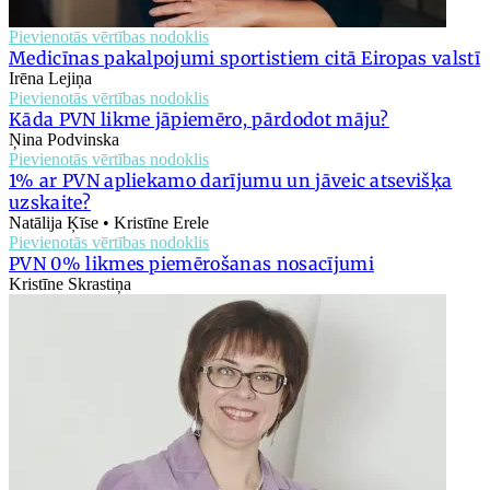
Pievienotās vērtības nodoklis
Medicīnas pakalpojumi sportistiem citā Eiropas valstī
Irēna Lejiņa
Pievienotās vērtības nodoklis
Kāda PVN likme jāpiemēro, pārdodot māju?
Ņina Podvinska
Pievienotās vērtības nodoklis
1% ar PVN apliekamo darījumu un jāveic atsevišķa
uzskaite?
Natālija Ķīse • Kristīne Erele
Pievienotās vērtības nodoklis
PVN 0% likmes piemērošanas nosacījumi
Kristīne Skrastiņa