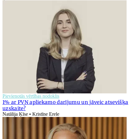
Pievienotās vērtības nodoklis
1% ar PVN apliekamo darījumu un jāveic atsevišķa
uzskaite?
Natālija Ķīse • Kristīne Erele