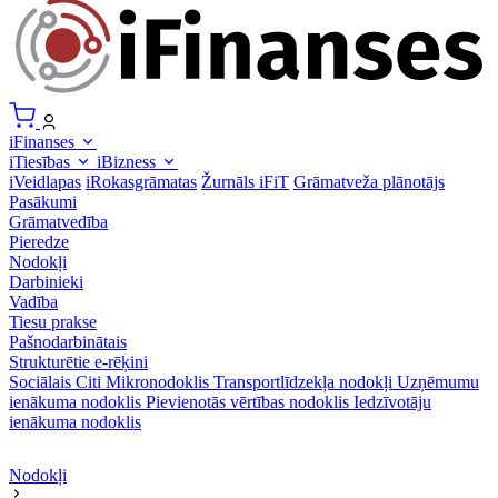
iFinanses
iTiesības
iBizness
iVeidlapas
iRokasgrāmatas
Žurnāls iFiT
Grāmatveža plānotājs
Pasākumi
Grāmatvedība
Pieredze
Nodokļi
Darbinieki
Vadība
Tiesu prakse
Pašnodarbinātais
Strukturētie e-rēķini
Sociālais
Citi
Mikronodoklis
Transportlīdzekļa nodokļi
Uzņēmumu
ienākuma nodoklis
Pievienotās vērtības nodoklis
Iedzīvotāju
ienākuma nodoklis
Nodokļi