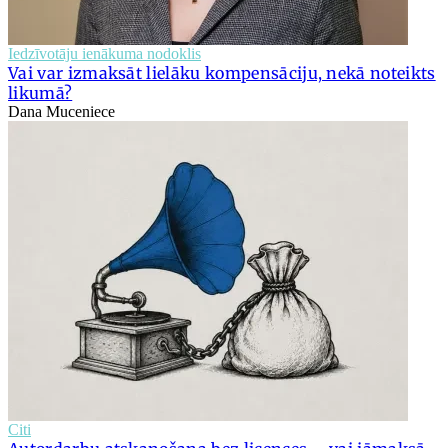
Iedzīvotāju ienākuma nodoklis
Vai var izmaksāt lielāku kompensāciju, nekā noteikts
likumā?
Dana Muceniece
Citi