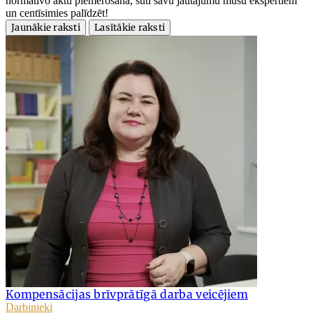
normatīvo aktu piemērošanā, sūti savu jautājumu mūsu ekspertiem
un centīsimies palīdzēt!
Jaunākie raksti
Lasītākie raksti
Kompensācijas brīvprātīgā darba veicējiem
Darbinieki