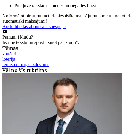
Piekļuve rakstam 1 mēnesi no iegādes brīža
Noformējot pirkumu, netiek piesaistīta maksājumu karte un nenotiek
automātiski maksājumi!
Apskatīt citas abonēšanas iespējas
Pamanīji kļūdu?
Iezīmē tekstu un spied "ziņot par kļūdu".
Tēmas
vaučeri
loterija
reprezentācijas izdevumi
Vēl no šīs rubrikas