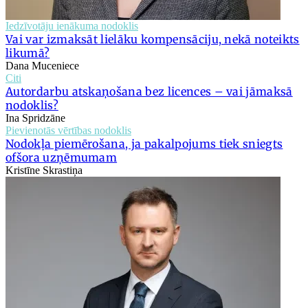
Iedzīvotāju ienākuma nodoklis
Vai var izmaksāt lielāku kompensāciju, nekā noteikts
likumā?
Dana Muceniece
Citi
Autordarbu atskaņošana bez licences – vai jāmaksā
nodoklis?
Ina Spridzāne
Pievienotās vērtības nodoklis
Nodokļa piemērošana, ja pakalpojums tiek sniegts
ofšora uzņēmumam
Kristīne Skrastiņa