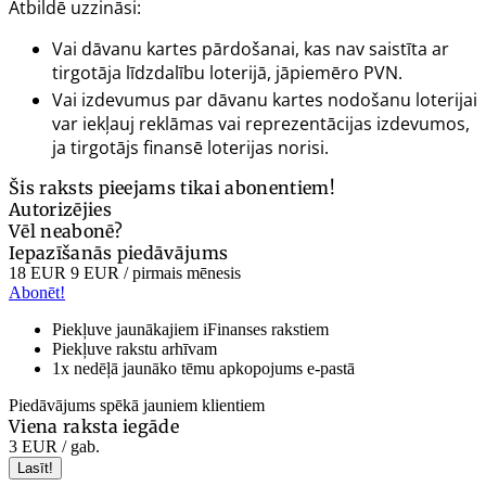
Atbildē uzzināsi:
Vai dāvanu kartes pārdošanai, kas nav saistīta ar
tirgotāja līdzdalību loterijā, jāpiemēro PVN.
Vai izdevumus par dāvanu kartes nodošanu loterijai
var iekļauj reklāmas vai reprezentācijas izdevumos,
ja tirgotājs finansē loterijas norisi.
Šis raksts pieejams tikai abonentiem!
Autorizējies
Vēl neabonē?
Iepazīšanās piedāvājums
18 EUR
9 EUR
/ pirmais mēnesis
Abonēt!
Piekļuve jaunākajiem iFinanses rakstiem
Piekļuve rakstu arhīvam
1x nedēļā jaunāko tēmu apkopojums e-pastā
Piedāvājums spēkā jauniem klientiem
Viena raksta iegāde
3 EUR
/ gab.
Lasīt!