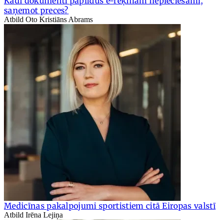
Kādi dokumenti papildus e-rēķinam nepieciešami,
saņemot preces?
Atbild Oto Kristiāns Abrams
Medicīnas pakalpojumi sportistiem citā Eiropas valstī
Atbild Irēna Lejiņa