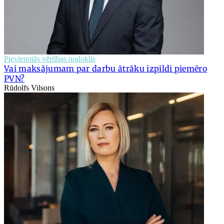
Pievienotās vērtības nodoklis
Vai maksājumam par darbu ātrāku izpildi piemēro
PVN?
Rūdolfs Vilsons