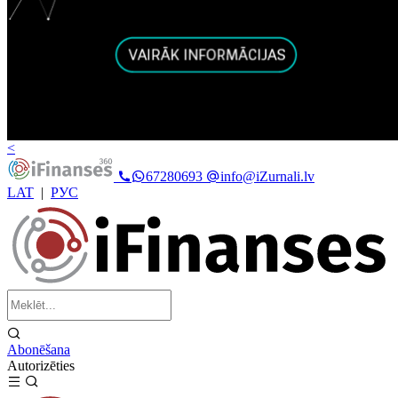
<
67280693
info@iZurnali.lv
LAT
|
РУС
Abonēšana
Autorizēties