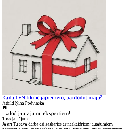
Kāda PVN likme jāpiemēro, pārdodot māju?
Atbild Ņina Podvinska
Uzdod jautājumu ekspertiem!
Tavs jautājums
Ja arī Tu savā darbā esi saskāries ar neskaidriem jautājumiem