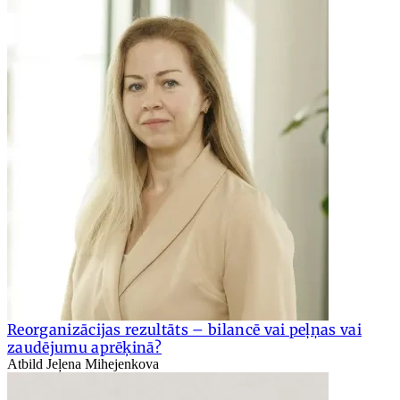
Reorganizācijas rezultāts – bilancē vai peļņas vai
zaudējumu aprēķinā?
Atbild Jeļena Mihejenkova