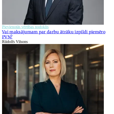
Pievienotās vērtības nodoklis
Vai maksājumam par darbu ātrāku izpildi piemēro
PVN?
Rūdolfs Vilsons