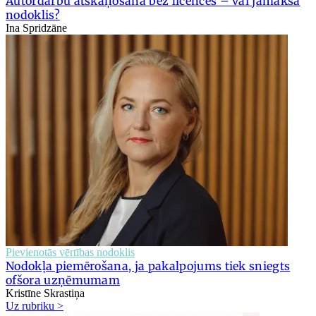
Autordarbu atskaņošana bez licences – vai jāmaksā
nodoklis?
Ina Spridzāne
Pievienotās vērtības nodoklis
Nodokļa piemērošana, ja pakalpojums tiek sniegts
ofšora uzņēmumam
Kristīne Skrastiņa
Uz rubriku >