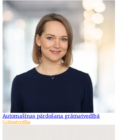
Automašīnas pārdošana grāmatvedībā
Grāmatvedība