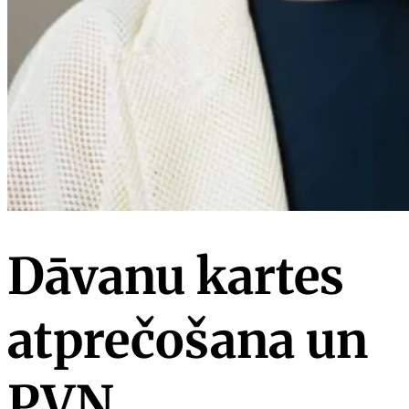
Dāvanu kartes
atprečošana un
PVN