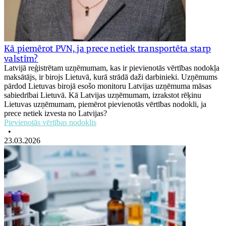
Kā piemērot PVN, ja prece netiek transportēta starp
valstīm?
Latvijā reģistrētam uzņēmumam, kas ir pievienotās vērtības nodokļa
maksātājs, ir birojs Lietuvā, kurā strādā daži darbinieki. Uzņēmums
pārdod Lietuvas birojā esošo monitoru Latvijas uzņēmuma māsas
sabiedrībai Lietuvā. Kā Latvijas uzņēmumam, izrakstot rēķinu
Lietuvas uzņēmumam, piemērot pievienotās vērtības nodokli, ja
prece netiek izvesta no Latvijas?
Pievienotās vērtības nodoklis
•
23.03.2026