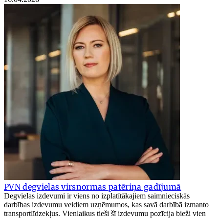
PVN degvielas virsnormas patēriņa gadījumā
Degvielas izdevumi ir viens no izplatītākajiem saimnieciskās
darbības izdevumu veidiem uzņēmumos, kas savā darbībā izmanto
transportlīdzekļus. Vienlaikus tieši šī izdevumu pozīcija bieži vien