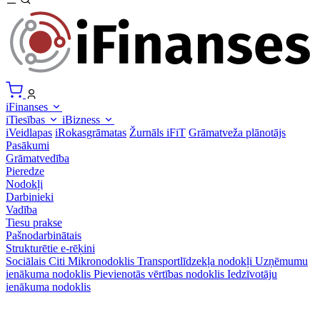
iFinanses
iTiesības
iBizness
iVeidlapas
iRokasgrāmatas
Žurnāls iFiT
Grāmatveža plānotājs
Pasākumi
Grāmatvedība
Pieredze
Nodokļi
Darbinieki
Vadība
Tiesu prakse
Pašnodarbinātais
Strukturētie e-rēķini
Sociālais
Citi
Mikronodoklis
Transportlīdzekļa nodokļi
Uzņēmumu
ienākuma nodoklis
Pievienotās vērtības nodoklis
Iedzīvotāju
ienākuma nodoklis