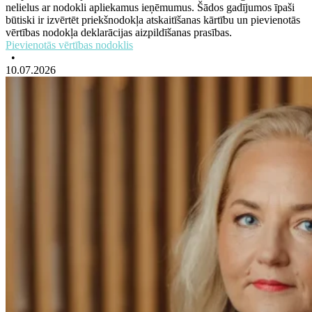
nelielus ar nodokli apliekamus ieņēmumus. Šādos gadījumos īpaši
būtiski ir izvērtēt priekšnodokļa atskaitīšanas kārtību un pievienotās
vērtības nodokļa deklarācijas aizpildīšanas prasības.
Pievienotās vērtības nodoklis
•
10.07.2026