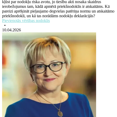
kļūst par nodokļu riska avotu, jo tiesību akti nosaka skaidrus
ierobežojumus tam, kādā apmērā priekšnodoklis ir atskaitāms. Kā
pareizi aprēķināt pieļaujamo degvielas patēriņa normu un atskaitāmo
priekšnodokli, un kā tas norādāms nodokļu deklarācijās?
Pievienotās vērtības nodoklis
•
10.04.2026