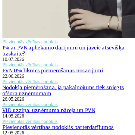
Pievienotās vērtības nodoklis
1% ar PVN apliekamo darījumu un jāveic atsevišķa
uzskaite?
10.07.2026
Pievienotās vērtības nodoklis
PVN 0% likmes piemērošanas nosacījumi
22.06.2026
Pievienotās vērtības nodoklis
Nodokļa piemērošana, ja pakalpojums tiek sniegts
ofšora uzņēmumam
26.05.2026
Pievienotās vērtības nodoklis
VID uzziņa: uzņēmuma pāreja un PVN
14.05.2026
Pievienotās vērtības nodoklis
Pievienotās vērtības nodoklis barterdarījumos
12.05.2026