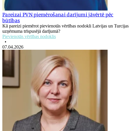
Pareizai PVN piemērošanai darījumi jāvērtē pēc
būtības
Kā pareizi piemērot pievienotās vērtības nodokli Latvijas un Turcijas
uzņēmuma trīspusējā darījumā?
Pievienotās vērtības nodoklis
•
07.04.2026