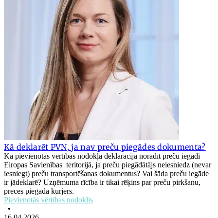
Kā deklarēt PVN, ja nav preču piegādes dokumenta?
Kā pievienotās vērtības nodokļa deklarācijā norādīt preču iegādi
Eiropas Savienības teritorijā, ja preču piegādātājs neiesniedz (nevar
iesniegt) preču transportēšanas dokumentus? Vai šāda preču iegāde
ir jādeklarē? Uzņēmuma rīcība ir tikai rēķins par preču pirkšanu,
preces piegādā kurjers.
Pievienotās vērtības nodoklis
•
16.04.2026