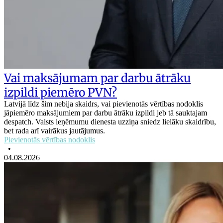
Vai maksājumam par darbu ātrāku
izpildi piemēro PVN?
Latvijā līdz šim nebija skaidrs, vai pievienotās vērtības nodoklis
jāpiemēro maksājumiem par darbu ātrāku izpildi jeb tā sauktajam
despatch. Valsts ieņēmumu dienesta uzziņa sniedz lielāku skaidrību,
bet rada arī vairākus jautājumus.
Pievienotās vērtības nodoklis
•
04.08.2026