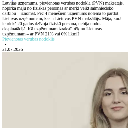
Latvijas uzņēmums, pievienotās vērtības nodokļa (PVN) maksātājs,
nopirka māju no fiziskās personas ar mērķi veikt saimniecisko
darbību – iznomāt. Pēc 4 mēnešiem uzņēmums nolēma to pārdot
Lietuvas uzņēmumam, kas ir Lietuvas PVN maksātājs. Māja, kurā
iepriekš 20 gadus dzīvoja fiziskā persona, nebija nodota
ekspluatācijā. Kā uzņēmumam izrakstīt rēķinu Lietuvas
uzņēmumam – ar PVN 21% vai 0% likmi?
Pievienotās vērtības nodoklis
•
21.07.2026