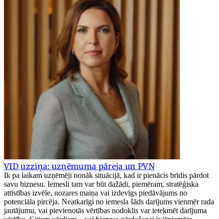
VID uzziņa: uzņēmuma pāreja un PVN
Ik pa laikam uzņēmēji nonāk situācijā, kad ir pienācis brīdis pārdot
savu biznesu. Iemesli tam var būt dažādi, piemēram, stratēģiska
attīstības izvēle, nozares maiņa vai izdevīgs piedāvājums no
potenciāla pircēja. Neatkarīgi no iemesla šāds darījums vienmēr rada
jautājumu, vai pievienotās vērtības nodoklis var ietekmēt darījuma