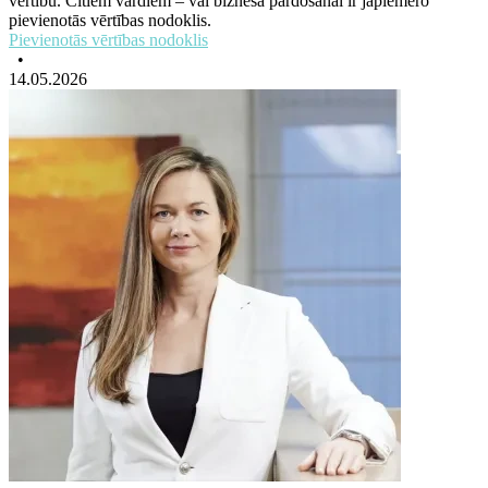
vērtību. Citiem vārdiem – vai biznesa pārdošanai ir jāpiemēro
pievienotās vērtības nodoklis.
Pievienotās vērtības nodoklis
•
14.05.2026