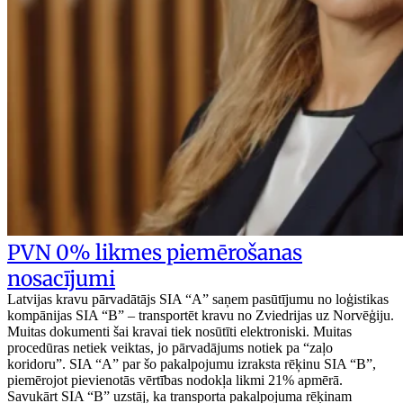
PVN 0% likmes piemērošanas
nosacījumi
Latvijas kravu pārvadātājs SIA “A” saņem pasūtījumu no loģistikas
kompānijas SIA “B” – transportēt kravu no Zviedrijas uz Norvēģiju.
Muitas dokumenti šai kravai tiek nosūtīti elektroniski. Muitas
procedūras netiek veiktas, jo pārvadājums notiek pa “zaļo
koridoru”. SIA “A” par šo pakalpojumu izraksta rēķinu SIA “B”,
piemērojot pievienotās vērtības nodokļa likmi 21% apmērā.
Savukārt SIA “B” uzstāj, ka transporta pakalpojuma rēķinam