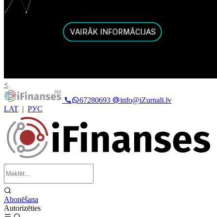
<
67280693
info@iZurnali.lv
LAT
|
РУС
Abonēšana
Autorizēties