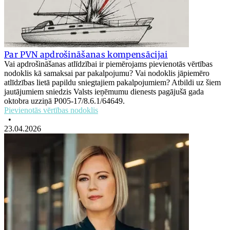
Par PVN apdrošināšanas kompensācijai
Vai apdrošināšanas atlīdzībai ir piemērojams pievienotās vērtības
nodoklis kā samaksai par pakalpojumu? Vai nodoklis jāpiemēro
atlīdzības lietā papildu sniegtajiem pakalpojumiem? Atbildi uz šiem
jautājumiem sniedzis Valsts ieņēmumu dienests pagājušā gada
oktobra uzziņā P005-17/8.6.1/64649.
Pievienotās vērtības nodoklis
•
23.04.2026