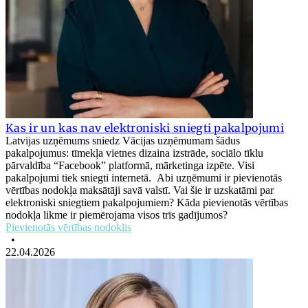
Kas ir un kas nav elektroniski sniegti pakalpojumi
Latvijas uzņēmums sniedz Vācijas uzņēmumam šādus
pakalpojumus: tīmekļa vietnes dizaina izstrāde, sociālo tīklu
pārvaldība “Facebook” platformā, mārketinga izpēte. Visi
pakalpojumi tiek sniegti internetā. Abi uzņēmumi ir pievienotās
vērtības nodokļa maksātāji savā valstī. Vai šie ir uzskatāmi par
elektroniski sniegtiem pakalpojumiem? Kāda pievienotās vērtības
nodokļa likme ir piemērojama visos trīs gadījumos?
Pievienotās vērtības nodoklis
•
22.04.2026