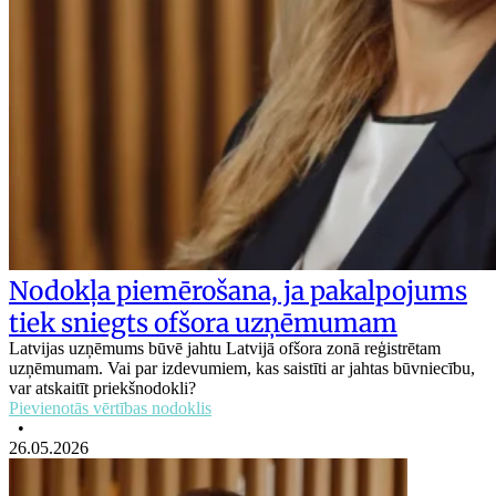
Nodokļa piemērošana, ja pakalpojums
tiek sniegts ofšora uzņēmumam
Latvijas uzņēmums būvē jahtu Latvijā ofšora zonā reģistrētam
uzņēmumam. Vai par izdevumiem, kas saistīti ar jahtas būvniecību,
var atskaitīt priekšnodokli?
Pievienotās vērtības nodoklis
•
26.05.2026