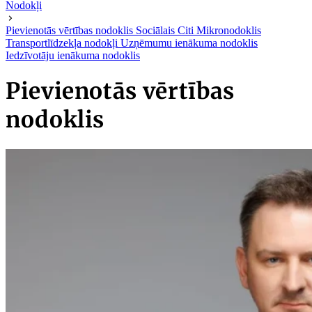
Nodokļi
Pievienotās vērtības nodoklis
Sociālais
Citi
Mikronodoklis
Transportlīdzekļa nodokļi
Uzņēmumu ienākuma nodoklis
Iedzīvotāju ienākuma nodoklis
Pievienotās vērtības
nodoklis