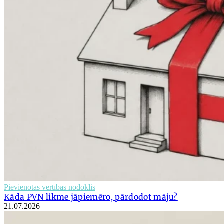
Pievienotās vērtības nodoklis
Kāda PVN likme jāpiemēro, pārdodot māju?
21.07.2026