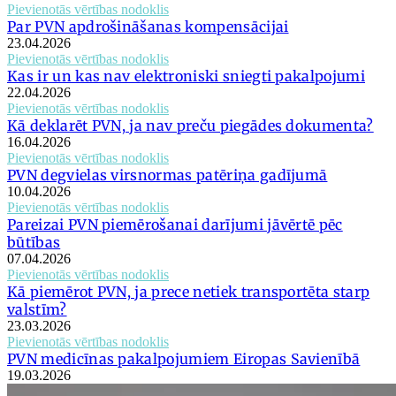
Pievienotās vērtības nodoklis
Par PVN apdrošināšanas kompensācijai
23.04.2026
Pievienotās vērtības nodoklis
Kas ir un kas nav elektroniski sniegti pakalpojumi
22.04.2026
Pievienotās vērtības nodoklis
Kā deklarēt PVN, ja nav preču piegādes dokumenta?
16.04.2026
Pievienotās vērtības nodoklis
PVN degvielas virsnormas patēriņa gadījumā
10.04.2026
Pievienotās vērtības nodoklis
Pareizai PVN piemērošanai darījumi jāvērtē pēc
būtības
07.04.2026
Pievienotās vērtības nodoklis
Kā piemērot PVN, ja prece netiek transportēta starp
valstīm?
23.03.2026
Pievienotās vērtības nodoklis
PVN medicīnas pakalpojumiem Eiropas Savienībā
19.03.2026