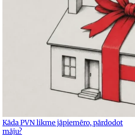
Kāda PVN likme jāpiemēro, pārdodot
māju?