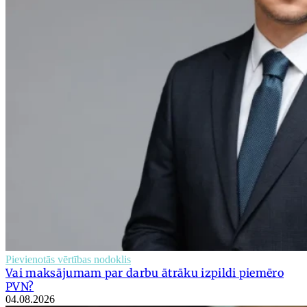
Pievienotās vērtības nodoklis
Vai maksājumam par darbu ātrāku izpildi piemēro
PVN?
04.08.2026