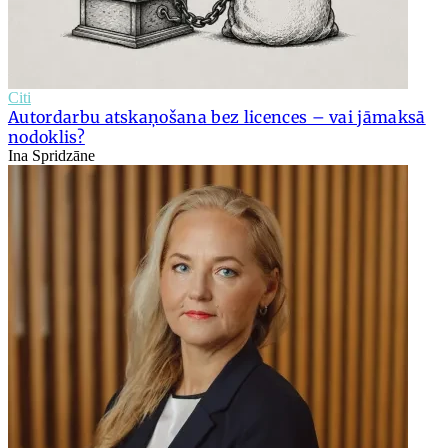
Citi
Autordarbu atskaņošana bez licences – vai jāmaksā
nodoklis?
Ina Spridzāne