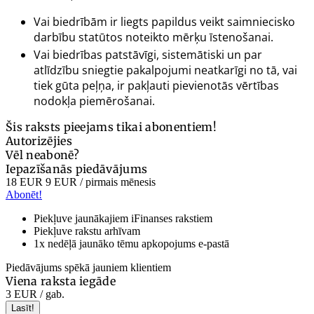
Vai biedrībām ir liegts papildus veikt saimniecisko
darbību statūtos noteikto mērķu īstenošanai.
Vai biedrības patstāvīgi, sistemātiski un par
atlīdzību sniegtie pakalpojumi neatkarīgi no tā, vai
tiek gūta peļņa, ir pakļauti pievienotās vērtības
nodokļa piemērošanai.
Šis raksts pieejams tikai abonentiem!
Autorizējies
Vēl neabonē?
Iepazīšanās piedāvājums
18 EUR
9 EUR
/ pirmais mēnesis
Abonēt!
Piekļuve jaunākajiem iFinanses rakstiem
Piekļuve rakstu arhīvam
1x nedēļā jaunāko tēmu apkopojums e-pastā
Piedāvājums spēkā jauniem klientiem
Viena raksta iegāde
3 EUR
/ gab.
Lasīt!