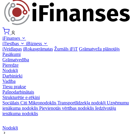
iFinanses
iTiesības
iBizness
iVeidlapas
iRokasgrāmatas
Žurnāls iFiT
Grāmatveža plānotājs
Pasākumi
Grāmatvedība
Pieredze
Nodokļi
Darbinieki
Vadība
Tiesu prakse
Pašnodarbinātais
Strukturētie e-rēķini
Sociālais
Citi
Mikronodoklis
Transportlīdzekļa nodokļi
Uzņēmumu
ienākuma nodoklis
Pievienotās vērtības nodoklis
Iedzīvotāju
ienākuma nodoklis
Nodokļi