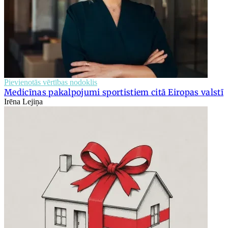
Pievienotās vērtības nodoklis
Medicīnas pakalpojumi sportistiem citā Eiropas valstī
Irēna Lejiņa