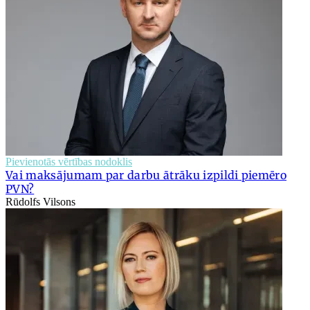
Pievienotās vērtības nodoklis
Vai maksājumam par darbu ātrāku izpildi piemēro
PVN?
Rūdolfs Vilsons