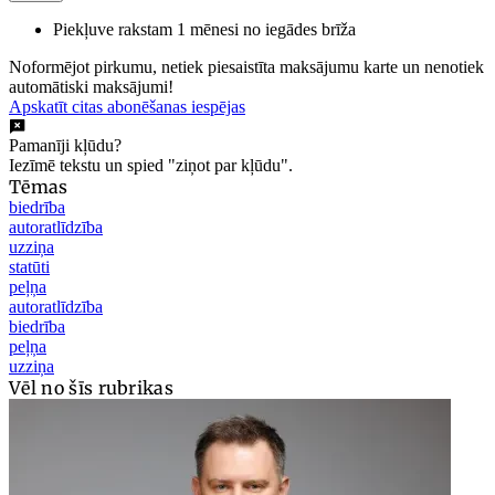
Piekļuve rakstam 1 mēnesi no iegādes brīža
Noformējot pirkumu, netiek piesaistīta maksājumu karte un nenotiek
automātiski maksājumi!
Apskatīt citas abonēšanas iespējas
Pamanīji kļūdu?
Iezīmē tekstu un spied "ziņot par kļūdu".
Tēmas
biedrība
autoratlīdzība
uzziņa
statūti
peļņa
autoratlīdzība
biedrība
peļņa
uzziņa
Vēl no šīs rubrikas