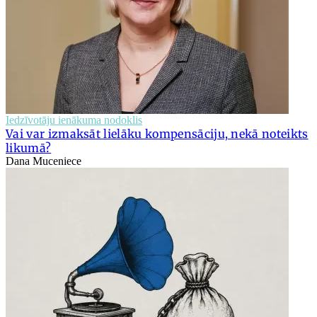
Iedzīvotāju ienākuma nodoklis
Vai var izmaksāt lielāku kompensāciju, nekā noteikts
likumā?
Dana Muceniece