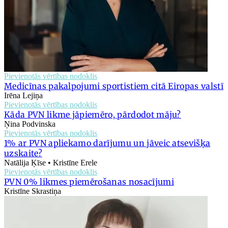
Pievienotās vērtības nodoklis
Medicīnas pakalpojumi sportistiem citā Eiropas valstī
Irēna Lejiņa
Pievienotās vērtības nodoklis
Kāda PVN likme jāpiemēro, pārdodot māju?
Ņina Podvinska
Pievienotās vērtības nodoklis
1% ar PVN apliekamo darījumu un jāveic atsevišķa
uzskaite?
Natālija Ķīse • Kristīne Erele
Pievienotās vērtības nodoklis
PVN 0% likmes piemērošanas nosacījumi
Kristīne Skrastiņa