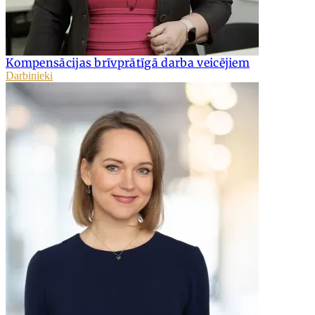
Kompensācijas brīvprātīgā darba veicējiem
Darbinieki