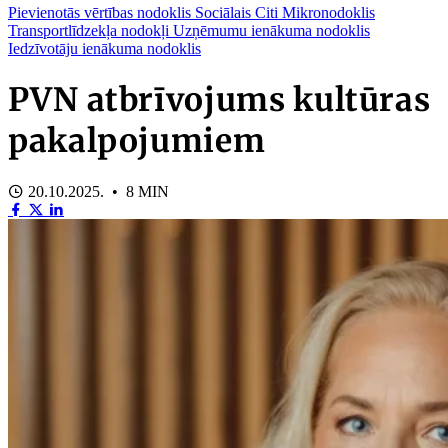
Pievienotās vērtības nodoklis
Sociālais
Citi
Mikronodoklis
Transportlīdzekļa nodokļi
Uzņēmumu ienākuma nodoklis
Iedzīvotāju ienākuma nodoklis
PVN atbrīvojums kultūras
pakalpojumiem
20.10.2025. • 8 MIN