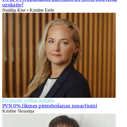
uzskaite?
Natālija Ķīse • Kristīne Erele
Pievienotās vērtības nodoklis
PVN 0% likmes piemērošanas nosacījumi
Kristīne Skrastiņa