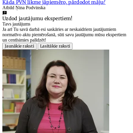
Kāda PVN likme jāpiemēro, pārdodot māju?
Atbild Ņina Podvinska
Uzdod jautājumu ekspertiem!
Tavs jautājums
Ja arī Tu savā darbā esi saskāries ar neskaidriem jautājumiem
normatīvo aktu piemērošanā, sūti savu jautājumu mūsu ekspertiem
un centīsimies palīdzēt!
Jaunākie raksti
Lasītākie raksti