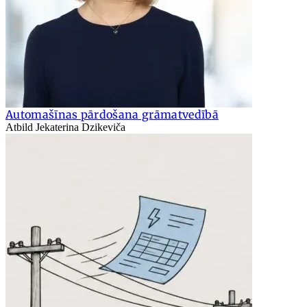
Automašīnas pārdošana grāmatvedībā
Atbild Jekaterina Dzikeviča