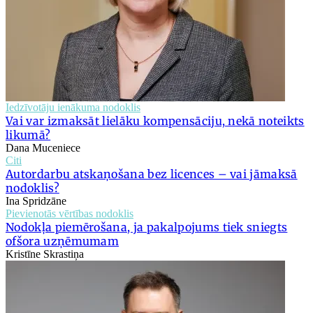
Iedzīvotāju ienākuma nodoklis
Vai var izmaksāt lielāku kompensāciju, nekā noteikts
likumā?
Dana Muceniece
Citi
Autordarbu atskaņošana bez licences – vai jāmaksā
nodoklis?
Ina Spridzāne
Pievienotās vērtības nodoklis
Nodokļa piemērošana, ja pakalpojums tiek sniegts
ofšora uzņēmumam
Kristīne Skrastiņa