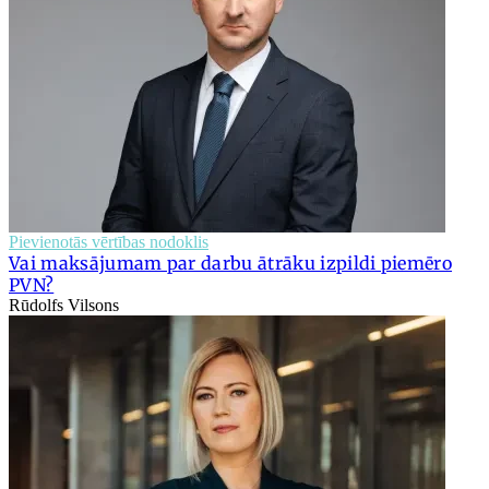
Pievienotās vērtības nodoklis
Vai maksājumam par darbu ātrāku izpildi piemēro
PVN?
Rūdolfs Vilsons