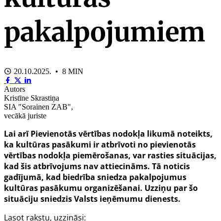
pakalpojumiem
20.10.2025. • 8 MIN
Autors
Kristīne Skrastiņa
SIA "Sorainen ZAB",
vecākā juriste
Lai arī Pievienotās vērtības nodokļa likumā noteikts,
ka kultūras pasākumi ir atbrīvoti no pievienotās
vērtības nodokļa piemērošanas, var rasties situācijas,
kad šis atbrīvojums nav attiecināms. Tā noticis
gadījumā, kad biedrība sniedza pakalpojumus
kultūras pasākumu organizēšanai. Uzziņu par šo
situāciju sniedzis Valsts ieņēmumu dienests.
Lasot rakstu, uzzināsi: