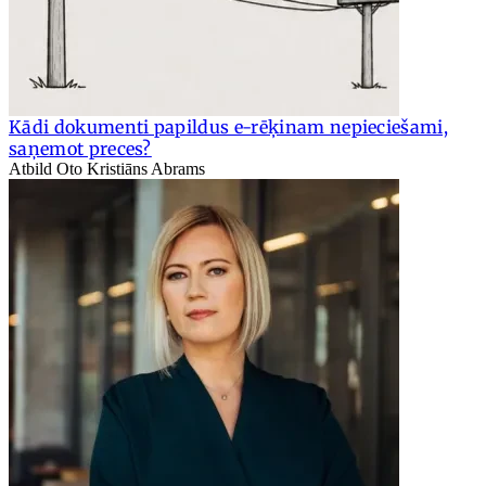
Kādi dokumenti papildus e-rēķinam nepieciešami,
saņemot preces?
Atbild Oto Kristiāns Abrams