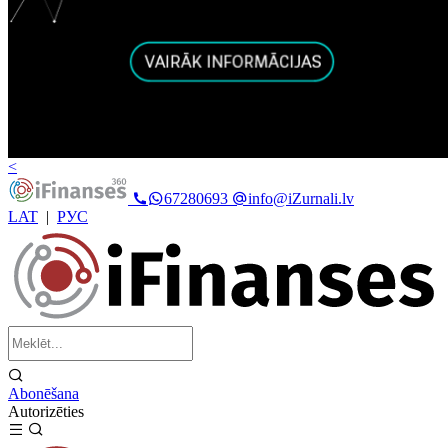
<
67280693
info@iZurnali.lv
LAT
|
РУС
Abonēšana
Autorizēties