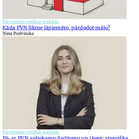
Pievienotās vērtības nodoklis
Kāda PVN likme jāpiemēro, pārdodot māju?
Ņina Podvinska
Pievienotās vērtības nodoklis
1% ar PVN apliekamo darījumu un jāveic atsevišķa