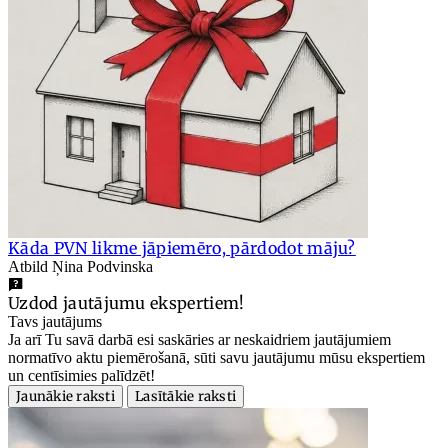
Kāda PVN likme jāpiemēro, pārdodot māju?
Atbild Ņina Podvinska
Uzdod jautājumu ekspertiem!
Tavs jautājums
Ja arī Tu savā darbā esi saskāries ar neskaidriem jautājumiem
normatīvo aktu piemērošanā, sūti savu jautājumu mūsu ekspertiem
un centīsimies palīdzēt!
Jaunākie raksti
Lasītākie raksti