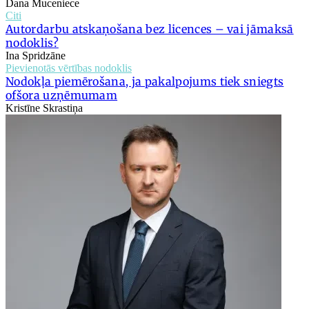
Dana Muceniece
Citi
Autordarbu atskaņošana bez licences – vai jāmaksā
nodoklis?
Ina Spridzāne
Pievienotās vērtības nodoklis
Nodokļa piemērošana, ja pakalpojums tiek sniegts
ofšora uzņēmumam
Kristīne Skrastiņa