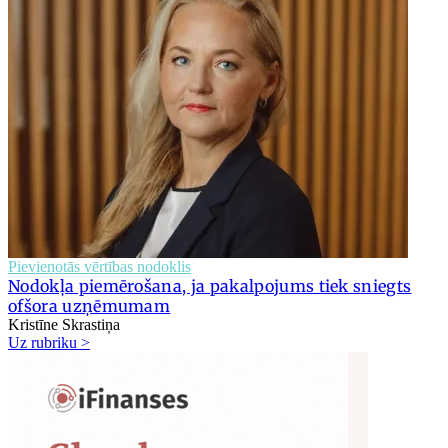
Pievienotās vērtības nodoklis
Nodokļa piemērošana, ja pakalpojums tiek sniegts
ofšora uzņēmumam
Kristīne Skrastiņa
Uz rubriku >