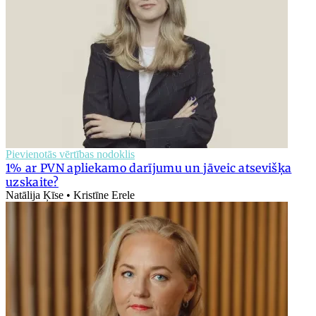
Pievienotās vērtības nodoklis
1% ar PVN apliekamo darījumu un jāveic atsevišķa
uzskaite?
Natālija Ķīse • Kristīne Erele