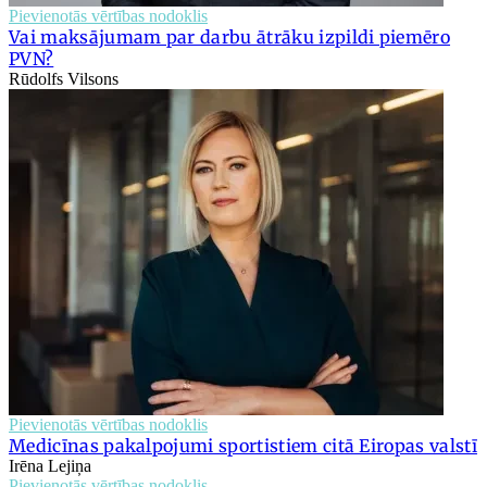
Pievienotās vērtības nodoklis
Vai maksājumam par darbu ātrāku izpildi piemēro
PVN?
Rūdolfs Vilsons
Pievienotās vērtības nodoklis
Medicīnas pakalpojumi sportistiem citā Eiropas valstī
Irēna Lejiņa
Pievienotās vērtības nodoklis