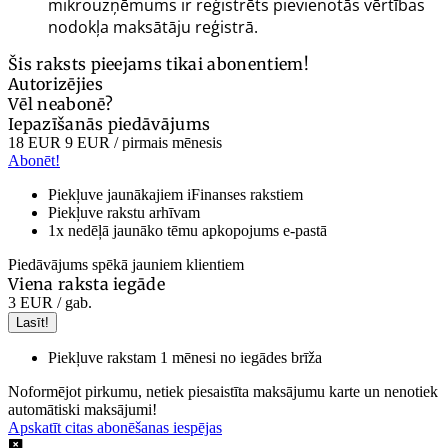
mikrouzņēmums ir reģistrēts pievienotās vērtības
nodokļa maksātāju reģistrā.
Šis raksts pieejams tikai abonentiem!
Autorizējies
Vēl neabonē?
Iepazīšanās piedāvājums
18 EUR
9 EUR
/ pirmais mēnesis
Abonēt!
Piekļuve jaunākajiem iFinanses rakstiem
Piekļuve rakstu arhīvam
1x nedēļā jaunāko tēmu apkopojums e-pastā
Piedāvājums spēkā jauniem klientiem
Viena raksta iegāde
3 EUR
/ gab.
Lasīt!
Piekļuve rakstam 1 mēnesi no iegādes brīža
Noformējot pirkumu, netiek piesaistīta maksājumu karte un nenotiek
automātiski maksājumi!
Apskatīt citas abonēšanas iespējas