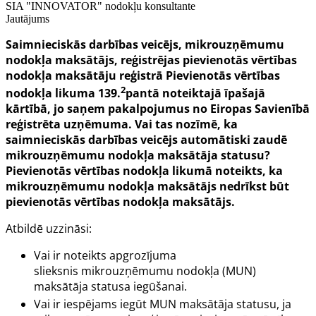
SIA "INNOVATOR" nodokļu konsultante
Jautājums
Saimnieciskās darbības veicējs, mikrouzņēmumu
nodokļa maksātājs, reģistrējas pievienotās vērtības
nodokļa maksātāju reģistrā Pievienotās vērtības
2
nodokļa likuma 139.
pantā noteiktajā īpašajā
kārtībā, jo saņem pakalpojumus no Eiropas Savienībā
reģistrēta uzņēmuma. Vai tas nozīmē, ka
saimnieciskās darbības veicējs automātiski zaudē
mikrouzņēmumu nodokļa maksātāja statusu?
Pievienotās vērtības nodokļa likumā noteikts, ka
mikrouzņēmumu nodokļa maksātājs nedrīkst būt
pievienotās vērtības nodokļa maksātājs.
Atbildē uzzināsi:
Vai ir noteikts apgrozījuma
slieksnis mikrouzņēmumu nodokļa (MUN)
maksātāja statusa iegūšanai.
Vai ir iespējams iegūt MUN maksātāja statusu, ja