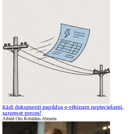
Kādi dokumenti papildus e-rēķinam nepieciešami,
saņemot preces?
Atbild Oto Kristiāns Abrams