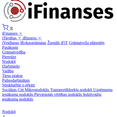
iFinanses
iTiesības
iBizness
iVeidlapas
iRokasgrāmatas
Žurnāls iFiT
Grāmatveža plānotājs
Pasākumi
Grāmatvedība
Pieredze
Nodokļi
Darbinieki
Vadība
Tiesu prakse
Pašnodarbinātais
Strukturētie e-rēķini
Sociālais
Citi
Mikronodoklis
Transportlīdzekļa nodokļi
Uzņēmumu
ienākuma nodoklis
Pievienotās vērtības nodoklis
Iedzīvotāju
ienākuma nodoklis
Nodokļi