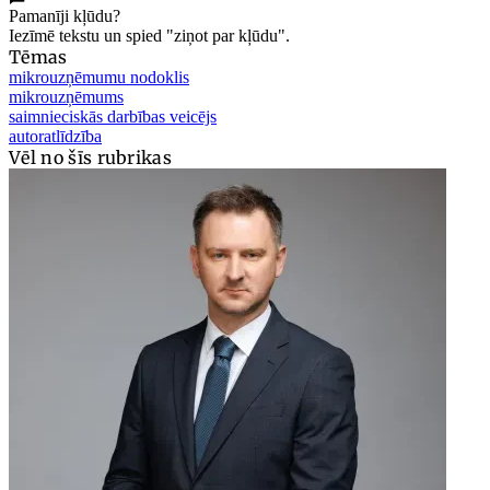
Pamanīji kļūdu?
Iezīmē tekstu un spied "ziņot par kļūdu".
Tēmas
mikrouzņēmumu nodoklis
mikrouzņēmums
saimnieciskās darbības veicējs
autoratlīdzība
Vēl no šīs rubrikas