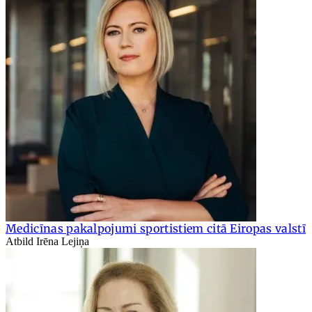
Medicīnas pakalpojumi sportistiem citā Eiropas valstī
Atbild Irēna Lejiņa