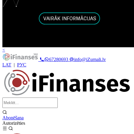
<
67280693
info@iZurnali.lv
LAT
|
РУС
Abonēšana
Autorizēties