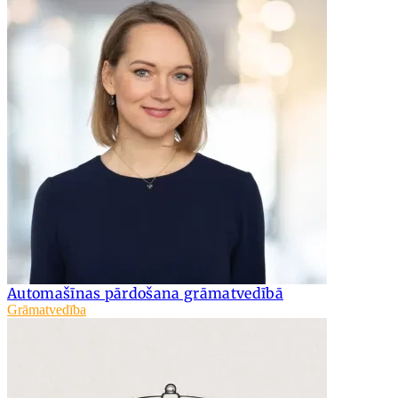
Automašīnas pārdošana grāmatvedībā
Grāmatvedība