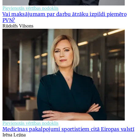
Pievienotās vērtības nodoklis
Vai maksājumam par darbu ātrāku izpildi piemēro
PVN?
Rūdolfs Vilsons
Pievienotās vērtības nodoklis
Medicīnas pakalpojumi sportistiem citā Eiropas valstī
Irēna Lejiņa