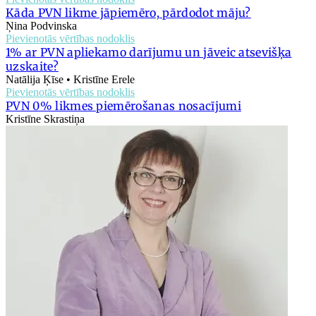
Kāda PVN likme jāpiemēro, pārdodot māju?
Ņina Podvinska
Pievienotās vērtības nodoklis
1% ar PVN apliekamo darījumu un jāveic atsevišķa
uzskaite?
Natālija Ķīse • Kristīne Erele
Pievienotās vērtības nodoklis
PVN 0% likmes piemērošanas nosacījumi
Kristīne Skrastiņa