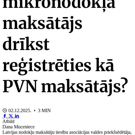
mikronodokļa
maksātājs
drīkst
reģistrēties kā
PVN maksātājs?
02.12.2025. • 3 MIN
Atbild
Dana Muceniece
Latvijas nodokļu maksātāju tiesību asociācijas valdes priekšsēdētāja,