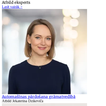
Atbild eksperts
Lasīt vairāk >
Automašīnas pārdošana grāmatvedībā
Atbild Jekaterina Dzikeviča