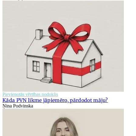
Pievienotās vērtības nodoklis
Kāda PVN likme jāpiemēro, pārdodot māju?
Ņina Podvinska