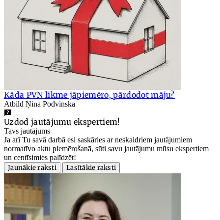
Kāda PVN likme jāpiemēro, pārdodot māju?
Atbild Ņina Podvinska
Uzdod jautājumu ekspertiem!
Tavs jautājums
Ja arī Tu savā darbā esi saskāries ar neskaidriem jautājumiem
normatīvo aktu piemērošanā, sūti savu jautājumu mūsu ekspertiem
un centīsimies palīdzēt!
Jaunākie raksti
Lasītākie raksti