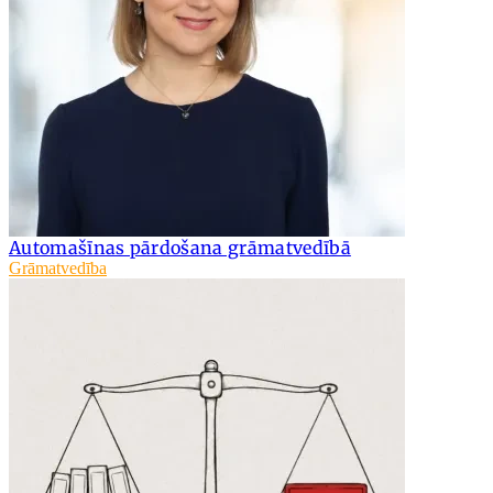
Automašīnas pārdošana grāmatvedībā
Grāmatvedība