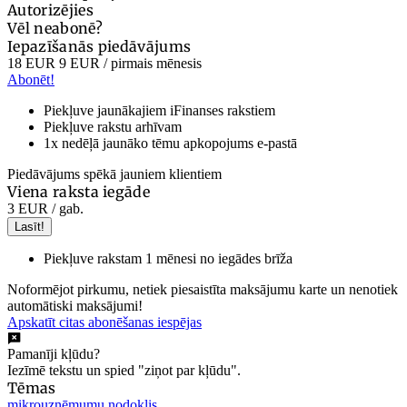
Autorizējies
Vēl neabonē?
Iepazīšanās piedāvājums
18 EUR
9 EUR
/ pirmais mēnesis
Abonēt!
Piekļuve jaunākajiem iFinanses rakstiem
Piekļuve rakstu arhīvam
1x nedēļā jaunāko tēmu apkopojums e-pastā
Piedāvājums spēkā jauniem klientiem
Viena raksta iegāde
3 EUR
/ gab.
Lasīt!
Piekļuve rakstam 1 mēnesi no iegādes brīža
Noformējot pirkumu, netiek piesaistīta maksājumu karte un nenotiek
automātiski maksājumi!
Apskatīt citas abonēšanas iespējas
Pamanīji kļūdu?
Iezīmē tekstu un spied "ziņot par kļūdu".
Tēmas
mikrouzņēmumu nodoklis