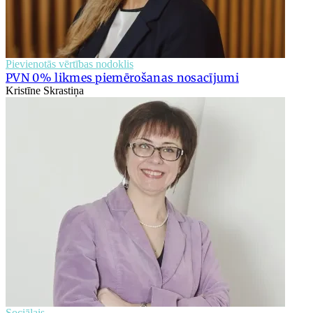
Pievienotās vērtības nodoklis
PVN 0% likmes piemērošanas nosacījumi
Kristīne Skrastiņa
Sociālais