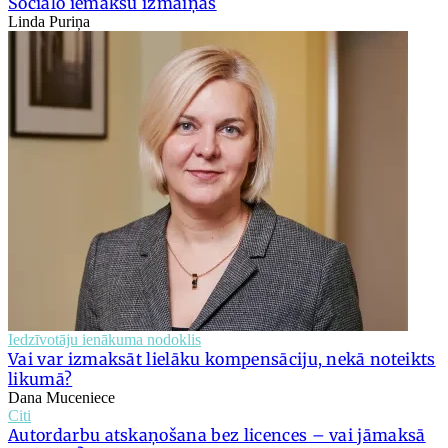
Sociālo iemaksu izmaiņas
Linda Puriņa
Iedzīvotāju ienākuma nodoklis
Vai var izmaksāt lielāku kompensāciju, nekā noteikts
likumā?
Dana Muceniece
Citi
Autordarbu atskaņošana bez licences – vai jāmaksā