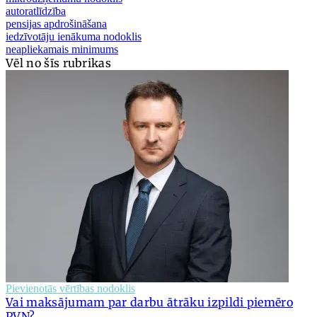
autoratlīdzība
pensijas apdrošināšana
iedzīvotāju ienākuma nodoklis
neapliekamais minimums
Vēl no šīs rubrikas
Pievienotās vērtības nodoklis
Vai maksājumam par darbu ātrāku izpildi piemēro
PVN?