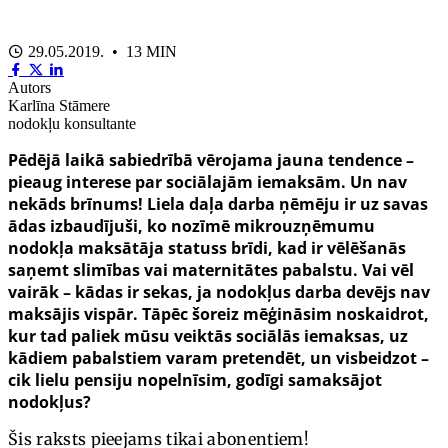
29.05.2019. • 13 MIN
Autors
Karlīna Stāmere
nodokļu konsultante
Pēdējā laikā sabiedrībā vērojama jauna tendence –
pieaug interese par sociālajām iemaksām. Un nav
nekāds brīnums! Liela daļa darba ņēmēju ir uz savas
ādas izbaudījuši, ko nozīmē mikrouzņēmumu
nodokļa maksātāja statuss brīdi, kad ir vēlēšanās
saņemt slimības vai maternitātes pabalstu. Vai vēl
vairāk – kādas ir sekas, ja nodokļus darba devējs nav
maksājis vispār. Tāpēc šoreiz mēģināsim noskaidrot,
kur tad paliek mūsu veiktās sociālās iemaksas, uz
kādiem pabalstiem varam pretendēt, un visbeidzot –
cik lielu pensiju nopelnīsim, godīgi samaksājot
nodokļus?
Šis raksts pieejams tikai abonentiem!