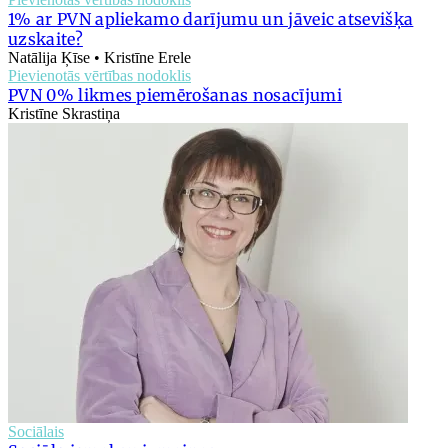
1% ar PVN apliekamo darījumu un jāveic atsevišķa
uzskaite?
Natālija Ķīse • Kristīne Erele
Pievienotās vērtības nodoklis
PVN 0% likmes piemērošanas nosacījumi
Kristīne Skrastiņa
Sociālais