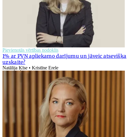
Pievienotās vērtības nodoklis
1% ar PVN apliekamo darījumu un jāveic atsevišķa
uzskaite?
Natālija Ķīse • Kristīne Erele