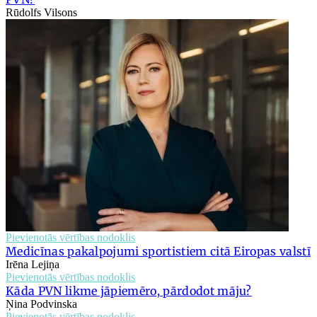
Rūdolfs Vilsons
Pievienotās vērtības nodoklis
Medicīnas pakalpojumi sportistiem citā Eiropas valstī
Irēna Lejiņa
Pievienotās vērtības nodoklis
Kāda PVN likme jāpiemēro, pārdodot māju?
Ņina Podvinska
Pievienotās vērtības nodoklis