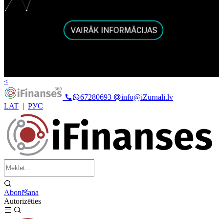
<
67280693
info@iZurnali.lv
LAT
|
РУС
Abonēšana
Autorizēties