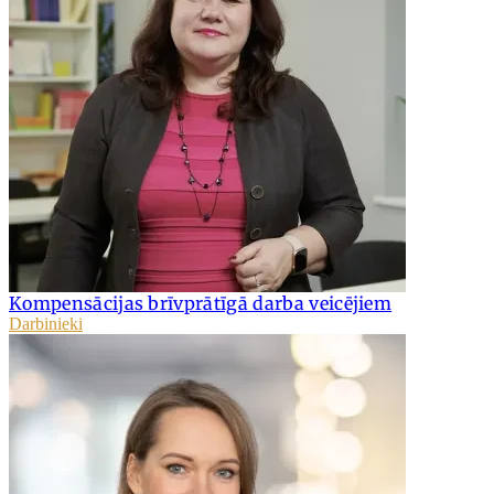
Kompensācijas brīvprātīgā darba veicējiem
Darbinieki