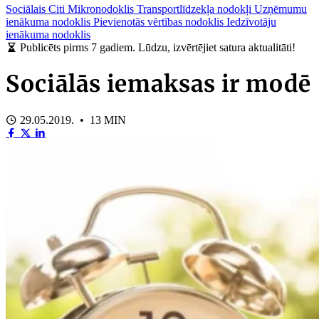
Sociālais
Citi
Mikronodoklis
Transportlīdzekļa nodokļi
Uzņēmumu
ienākuma nodoklis
Pievienotās vērtības nodoklis
Iedzīvotāju
ienākuma nodoklis
Publicēts pirms 7 gadiem. Lūdzu, izvērtējiet satura aktualitāti!
Sociālās iemaksas ir modē
29.05.2019. • 13 MIN