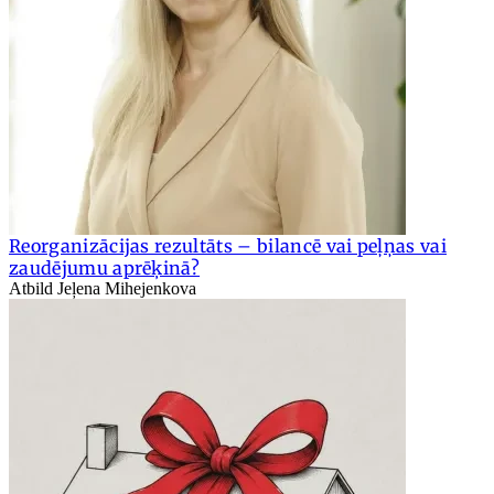
Reorganizācijas rezultāts – bilancē vai peļņas vai
zaudējumu aprēķinā?
Atbild Jeļena Mihejenkova