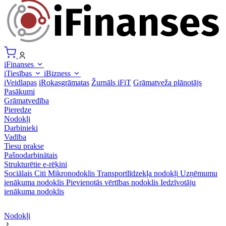
iFinanses
iTiesības
iBizness
iVeidlapas
iRokasgrāmatas
Žurnāls iFiT
Grāmatveža plānotājs
Pasākumi
Grāmatvedība
Pieredze
Nodokļi
Darbinieki
Vadība
Tiesu prakse
Pašnodarbinātais
Strukturētie e-rēķini
Sociālais
Citi
Mikronodoklis
Transportlīdzekļa nodokļi
Uzņēmumu
ienākuma nodoklis
Pievienotās vērtības nodoklis
Iedzīvotāju
ienākuma nodoklis
Nodokļi