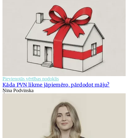
Pievienotās vērtības nodoklis
Kāda PVN likme jāpiemēro, pārdodot māju?
Ņina Podvinska