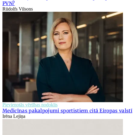
PVN?
Rūdolfs Vilsons
Pievienotās vērtības nodoklis
Medicīnas pakalpojumi sportistiem citā Eiropas valstī
Irēna Lejiņa