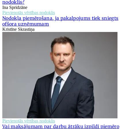
nodoklis?
Ina Spridzāne
Pievienotās vērtības nodoklis
Nodokļa piemērošana, ja pakalpojums tiek sniegts
ofšora uzņēmumam
Kristīne Skrastiņa
Pievienotās vērtības nodoklis
Vai maksājumam par darbu ātrāku izpildi piemēro