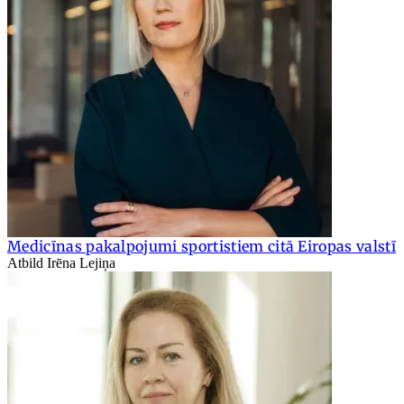
Medicīnas pakalpojumi sportistiem citā Eiropas valstī
Atbild Irēna Lejiņa