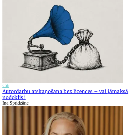
Citi
Autordarbu atskaņošana bez licences – vai jāmaksā
nodoklis?
Ina Spridzāne