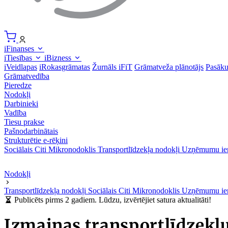
iFinanses
iTiesības
iBizness
iVeidlapas
iRokasgrāmatas
Žurnāls iFiT
Grāmatveža plānotājs
Pasāk
Grāmatvedība
Pieredze
Nodokļi
Darbinieki
Vadība
Tiesu prakse
Pašnodarbinātais
Strukturētie e-rēķini
Sociālais
Citi
Mikronodoklis
Transportlīdzekļa nodokļi
Uzņēmumu ie
Nodokļi
Transportlīdzekļa nodokļi
Sociālais
Citi
Mikronodoklis
Uzņēmumu ie
Publicēts pirms 2 gadiem. Lūdzu, izvērtējiet satura aktualitāti!
Izmaiņas transportlīdzekļ