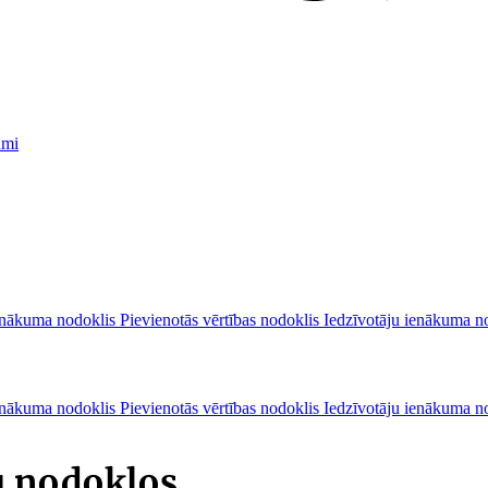
umi
nākuma nodoklis
Pievienotās vērtības nodoklis
Iedzīvotāju ienākuma n
nākuma nodoklis
Pievienotās vērtības nodoklis
Iedzīvotāju ienākuma n
u nodokļos