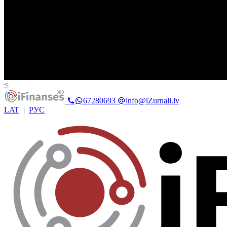
<
67280693
info@iZurnali.lv
LAT
|
РУС