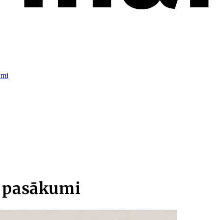
umi
s pasākumi