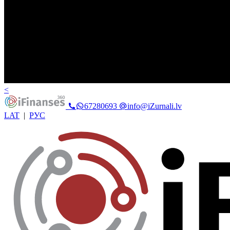
<
67280693
info@iZurnali.lv
LAT
|
РУС