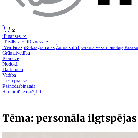
iFinanses
iTiesības
iBizness
iVeidlapas
iRokasgrāmatas
Žurnāls iFiT
Grāmatveža plānotājs
Pasāk
Grāmatvedība
Pieredze
Nodokļi
Darbinieki
Vadība
Tiesu prakse
Pašnodarbinātais
Strukturētie e-rēķini
Tēma: personāla ilgtspēja