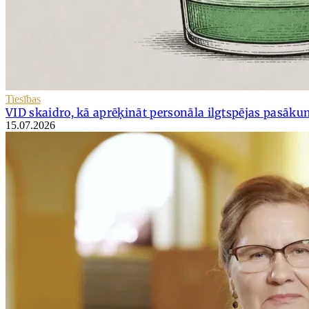
Tiesības
VID skaidro, kā aprēķināt personāla ilgtspējas pasāku
15.07.2026