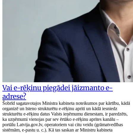
Vai e-rēķinu piegādei jāizmanto e-
adrese?
Šobrīd sagatavotajos Ministra kabineta noteikumos par kārtību, kādā
organizē un īsteno strukturētu e-rēķinu apriti un kādā iesniedz
strukturētu e-rēķinu datus Valsts ieņēmumu dienestam, ir paredzēts,
ka uzņēmumi vienojas par sev ērtāko e-rēķinu aprites kanālu –
portālu Latvija.gov.lv, operatoriem vai citu veidu (grāmatvedības
sistēmām, e-pastu u. c.). Kā tas saskan ar Ministru kabineta