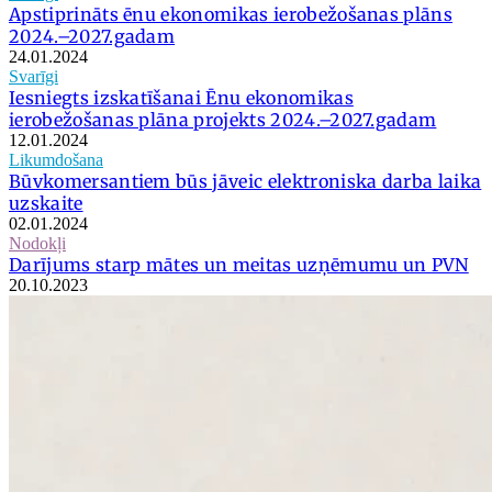
Apstiprināts ēnu ekonomikas ierobežošanas plāns
2024.–2027.gadam
24.01.2024
Svarīgi
Iesniegts izskatīšanai Ēnu ekonomikas
ierobežošanas plāna projekts 2024.–2027.gadam
12.01.2024
Likumdošana
Būvkomersantiem būs jāveic elektroniska darba laika
uzskaite
02.01.2024
Nodokļi
Darījums starp mātes un meitas uzņēmumu un PVN
20.10.2023