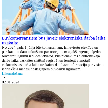
Būvkomersantiem būs jāveic elektroniska darba laika
uzskaite
No 2024.gada 1.jūlija būvkomersantam, lai ieviestu efektīvu un
pārskatāmu datu uzkrāšanu par norēķiniem apakšuzņēmēju ķēdēs
būvdarbu līgumu izpildes ietvaros, būs pienākums elektroniskajā
darba laika uzskaites sistēmā reģistrēt un iesniegt vienotajā
elektroniskās darba laika uzskaites datubāzē informāciju par visiem
iepriekšējā mēnesī noslēgtajiem būvdarbu līgumiem.
Likumdošana
•
02.01.2024