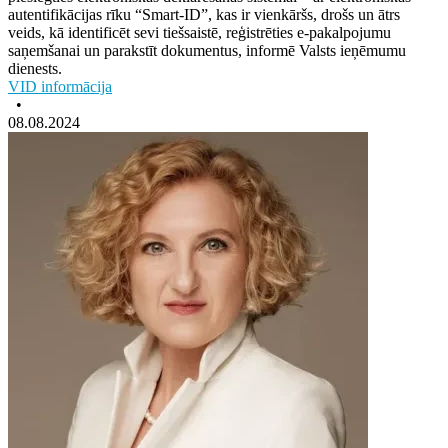
autentifikācijas rīku “Smart-ID”, kas ir vienkāršs, drošs un ātrs
veids, kā identificēt sevi tiešsaistē, reģistrēties e-pakalpojumu
saņemšanai un parakstīt dokumentus, informē Valsts ieņēmumu
dienests.
VID informācija
•
08.08.2024