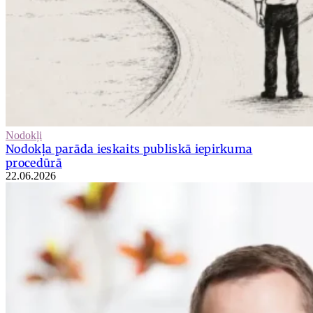
Nodokļi
Nodokļa parāda ieskaits publiskā iepirkuma
procedūrā
22.06.2026