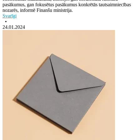
pasākumus, gan fokusētus pasākumus konkrētās tautsaimniecības
nozarēs, informē Finanšu ministrija.
Svarīgi
•
24.01.2024