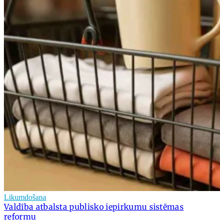
Likumdošana
Valdība atbalsta publisko iepirkumu sistēmas
reformu