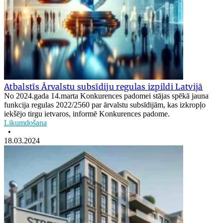
Atbalstīs Ārvalstu subsīdiju regulas izpildi Latvijā
No 2024.gada 14.marta Konkurences padomei stājas spēkā jauna
funkcija regulas 2022/2560 par ārvalstu subsīdijām, kas izkropļo
iekšējo tirgu ietvaros, informē Konkurences padome.
Likumdošana
•
18.03.2024