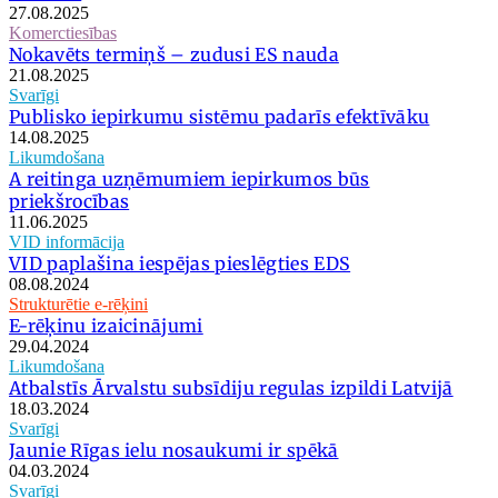
27.08.2025
Komerctiesības
Nokavēts termiņš – zudusi ES nauda
21.08.2025
Svarīgi
Publisko iepirkumu sistēmu padarīs efektīvāku
14.08.2025
Likumdošana
A reitinga uzņēmumiem iepirkumos būs
priekšrocības
11.06.2025
VID informācija
VID paplašina iespējas pieslēgties EDS
08.08.2024
Strukturētie e-rēķini
E-rēķinu izaicinājumi
29.04.2024
Likumdošana
Atbalstīs Ārvalstu subsīdiju regulas izpildi Latvijā
18.03.2024
Svarīgi
Jaunie Rīgas ielu nosaukumi ir spēkā
04.03.2024
Svarīgi