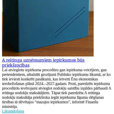
A reitinga uzņēmumiem iepirkumos būs
priekšrocības
Lai atvieglotu iepirkuma procedūru gan iepirkuma veicējiem, gan
pretendentiem, atbalstīti grozījumi Publisko iepirkumu likumā, ar ko
tiek ieviesti konkrēti pasākumi, kas ietverti Ēnu ekonomikas
ierobežošanas plānā 2024.–2027.gadam. Proti, paredzēts iepirkuma
procedūrās ievērojami atvieglot nodokļu saistību izpildes pārbaudi A
reitinga nodokļu maksātājiem. Tāpat tiek paredzēta A reitinga
nodokļu maksātāja priekšroka iegūt iepirkuma līguma slēgšanas
tiesības tā dēvētajos “mazajos iepirkumos”, informē Finanšu
ministrija.
Likumdošana