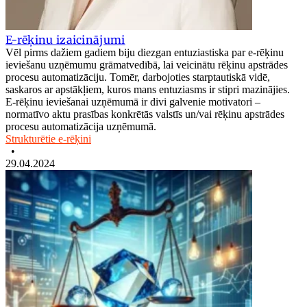
E-rēķinu izaicinājumi
Vēl pirms dažiem gadiem biju diezgan entuziastiska par e-rēķinu
ieviešanu uzņēmumu grāmatvedībā, lai veicinātu rēķinu apstrādes
procesu automatizāciju. Tomēr, darbojoties starptautiskā vidē,
saskaros ar apstākļiem, kuros mans entuziasms ir stipri mazinājies.
E-rēķinu ieviešanai uzņēmumā ir divi galvenie motivatori –
normatīvo aktu prasības konkrētās valstīs un/vai rēķinu apstrādes
procesu automatizācija uzņēmumā.
Strukturētie e-rēķini
•
29.04.2024