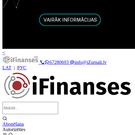
<
67280693
info@iZurnali.lv
LAT
|
РУС
Abonēšana
Autorizēties