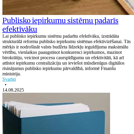
Publisko iepirkumu sistēmu padarīs
efektīvāku
Lai publisko iepirkumu sistēmu padarītu efektīvāku, izstrādāta
strukturālā reforma publisko iepirkumu sistēmas efektivizēšanai. Tās
mērķis ir nodrošināt valsts budžeta līdzekļu ieguldījuma maksimālu
vērtību, vienlaikus paaugstinot konkurenci iepirkumos, mazinot
birokrātiju, veicinot procesu caurspīdīgumu un efektivitāti, kā arī
attīstot iepirkumu centralizāciju un ieviešot mūsdienīgus digitālos
risinājumus publisko iepirkumu pārvaldībā, informē Finanšu
ministrija.
Svarīgi
•
14.08.2025