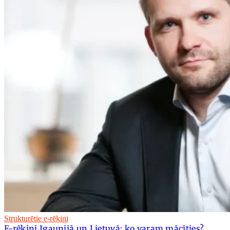
Strukturētie e-rēķini
E-rēķini Igaunijā un Lietuvā: ko varam mācīties?