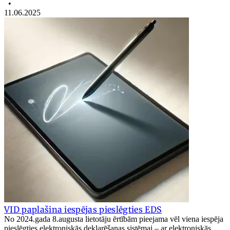
•
11.06.2025
VID paplašina iespējas pieslēgties EDS
No 2024.gada 8.augusta lietotāju ērtībām pieejama vēl viena iespēja
pieslēgties elektroniskās deklarēšanas sistēmai – ar elektroniskās