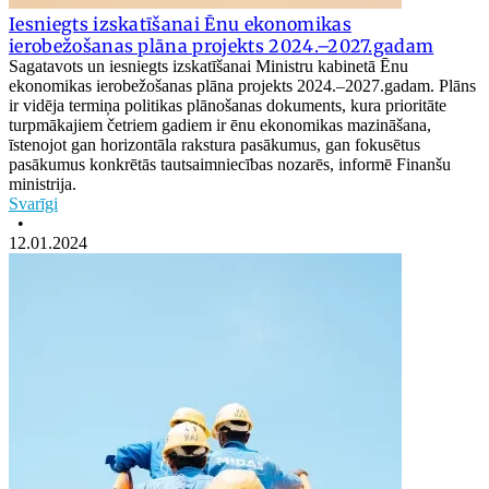
Iesniegts izskatīšanai Ēnu ekonomikas
ierobežošanas plāna projekts 2024.–2027.gadam
Sagatavots un iesniegts izskatīšanai Ministru kabinetā Ēnu
ekonomikas ierobežošanas plāna projekts 2024.–2027.gadam. Plāns
ir vidēja termiņa politikas plānošanas dokuments, kura prioritāte
turpmākajiem četriem gadiem ir ēnu ekonomikas mazināšana,
īstenojot gan horizontāla rakstura pasākumus, gan fokusētus
pasākumus konkrētās tautsaimniecības nozarēs, informē Finanšu
ministrija.
Svarīgi
•
12.01.2024