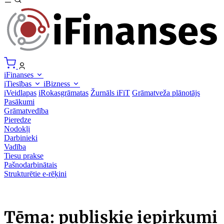
iFinanses
iTiesības
iBizness
iVeidlapas
iRokasgrāmatas
Žurnāls iFiT
Grāmatveža plānotājs
Pasākumi
Grāmatvedība
Pieredze
Nodokļi
Darbinieki
Vadība
Tiesu prakse
Pašnodarbinātais
Strukturētie e-rēķini
Tēma: publiskie iepirkumi