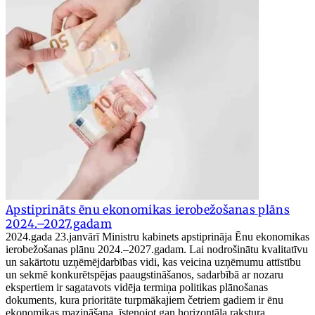
Apstiprināts ēnu ekonomikas ierobežošanas plāns
2024.–2027.gadam
2024.gada 23.janvārī Ministru kabinets apstiprināja Ēnu ekonomikas
ierobežošanas plānu 2024.–2027.gadam. Lai nodrošinātu kvalitatīvu
un sakārtotu uzņēmējdarbības vidi, kas veicina uzņēmumu attīstību
un sekmē konkurētspējas paaugstināšanos, sadarbībā ar nozaru
ekspertiem ir sagatavots vidēja termiņa politikas plānošanas
dokuments, kura prioritāte turpmākajiem četriem gadiem ir ēnu
ekonomikas mazināšana, īstenojot gan horizontāla rakstura