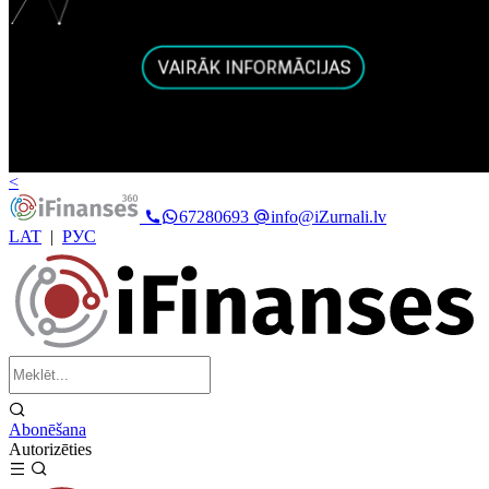
<
67280693
info@iZurnali.lv
LAT
|
РУС
Abonēšana
Autorizēties