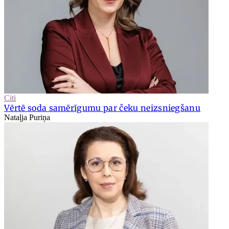
Citi
Vērtē soda samērīgumu par čeku neizsniegšanu
Nataļja Puriņa