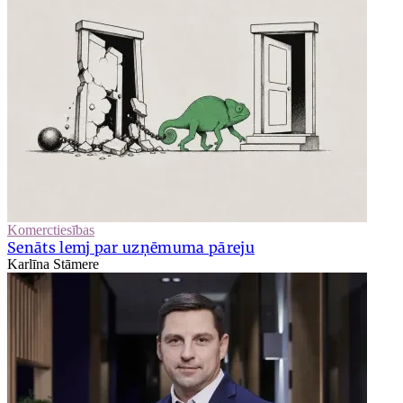
Komerctiesības
Senāts lemj par uzņēmuma pāreju
Karlīna Stāmere