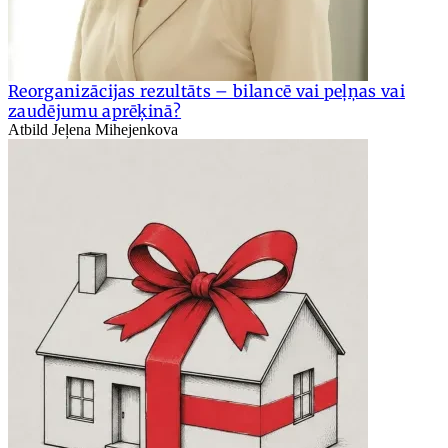
Reorganizācijas rezultāts – bilancē vai peļņas vai
zaudējumu aprēķinā?
Atbild Jeļena Mihejenkova