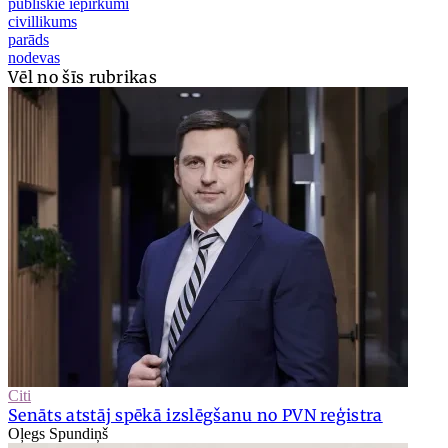
publiskie iepirkumi
civillikums
parāds
nodevas
Vēl no šīs rubrikas
Citi
Senāts atstāj spēkā izslēgšanu no PVN reģistra
Oļegs Spundiņš