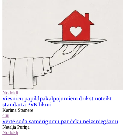
Nodokļi
Viesnīcu papildpakalpojumiem drīkst noteikt
standarta PVN likmi
Karlīna Stāmere
Citi
Vērtē soda samērīgumu par čeku neizsniegšanu
Nataļja Puriņa
Nodokļi