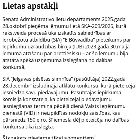
Lietas apstākļi
Senāta Administratīvo lietu departaments 2025.gada
28.oktobrī pieņēma lēmumu
lietā SKA-209/2025
, kurā
rakstveida procesā tika izskatīts sabiedrības ar
ierobežotu atbildību (SIA) “E Būvvadība” pieteikums par
Iepirkumu uzraudzības biroja (IUB) 2023.gada 30.maija
lēmuma atzīšanu par prettiesisku – ar šo lēmumu bija
atstāta spēkā uzņēmuma izslēgšana no dalības
konkursā.
SIA “Jelgavas pilsētas slimnīca” (pasūtītāja) 2022.gada
28.decembrī izsludināja atklātu konkursu, kurā pieteicēja
iesniedza savu piedāvājumu. Pasūtītājas iepirkuma
komisija konstatēja, ka pieteicējai piedāvājumu
iesniegšanas termiņa pēdējā dienā Valsts ieņēmumu
dienestā (VID) ir neizpildītas nodokļu saistības, kas
pārsniedz 150 eiro. Šī iemesla dēļ pieteicēja no dalības
konkursā tika izslēgta.
Šis raksts pieejams tikai abonentiem!