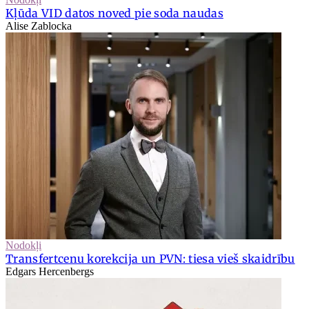
Kļūda VID datos noved pie soda naudas
Alise Zablocka
Nodokļi
Transfertcenu korekcija un PVN: tiesa vieš skaidrību
Edgars Hercenbergs