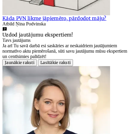
Kāda PVN likme jāpiemēro, pārdodot māju?
Atbild Ņina Podvinska
Uzdod jautājumu ekspertiem!
Tavs jautājums
Ja arī Tu savā darbā esi saskāries ar neskaidriem jautājumiem
normatīvo aktu piemērošanā, sūti savu jautājumu mūsu ekspertiem
un centīsimies palīdzēt!
Jaunākie raksti
Lasītākie raksti