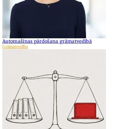
Automašīnas pārdošana grāmatvedībā
Grāmatvedība