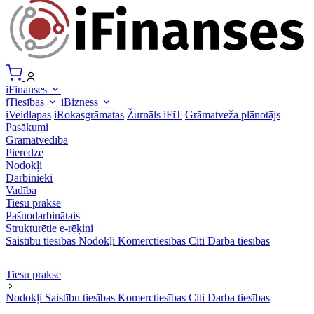
iFinanses
iTiesības
iBizness
iVeidlapas
iRokasgrāmatas
Žurnāls iFiT
Grāmatveža plānotājs
Pasākumi
Grāmatvedība
Pieredze
Nodokļi
Darbinieki
Vadība
Tiesu prakse
Pašnodarbinātais
Strukturētie e-rēķini
Saistību tiesības
Nodokļi
Komerctiesības
Citi
Darba tiesības
Tiesu prakse
Nodokļi
Saistību tiesības
Komerctiesības
Citi
Darba tiesības