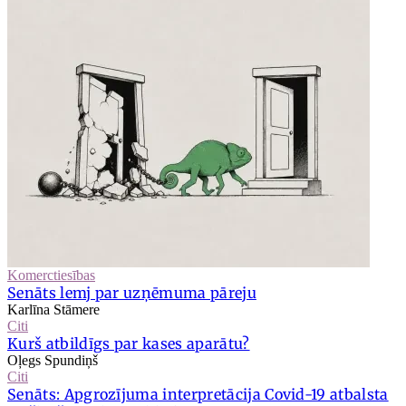
Komerctiesības
Senāts lemj par uzņēmuma pāreju
Karlīna Stāmere
Citi
Kurš atbildīgs par kases aparātu?
Oļegs Spundiņš
Citi
Senāts: Apgrozījuma interpretācija Covid-19 atbalsta