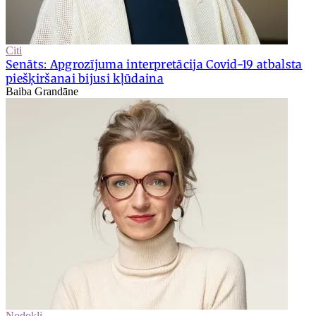
Citi
Senāts: Apgrozījuma interpretācija Covid-19 atbalsta
piešķiršanai bijusi kļūdaina
Baiba Grandāne
Nodokļi