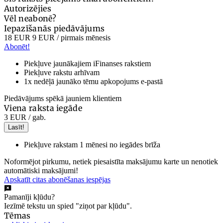
Autorizējies
Vēl neabonē?
Iepazīšanās piedāvājums
18 EUR
9 EUR
/ pirmais mēnesis
Abonēt!
Piekļuve jaunākajiem iFinanses rakstiem
Piekļuve rakstu arhīvam
1x nedēļā jaunāko tēmu apkopojums e-pastā
Piedāvājums spēkā jauniem klientiem
Viena raksta iegāde
3 EUR
/ gab.
Lasīt!
Piekļuve rakstam 1 mēnesi no iegādes brīža
Noformējot pirkumu, netiek piesaistīta maksājumu karte un nenotiek
automātiski maksājumi!
Apskatīt citas abonēšanas iespējas
Pamanīji kļūdu?
Iezīmē tekstu un spied "ziņot par kļūdu".
Tēmas