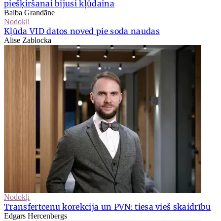
piešķiršanai bijusi kļūdaina
Baiba Grandāne
Nodokļi
Kļūda VID datos noved pie soda naudas
Alise Zablocka
Nodokļi
Transfertcenu korekcija un PVN: tiesa vieš skaidrību
Edgars Hercenbergs