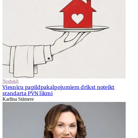
Nodokļi
Viesnīcu papildpakalpojumiem drīkst noteikt
standarta PVN likmi
Karlīna Stāmere