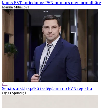
Jauns EST spriedums: PVN numurs nav formalitāte
Marina Mihailova
Citi
Senāts atstāj spēkā izslēgšanu no PVN reģistra
Oļegs Spundiņš