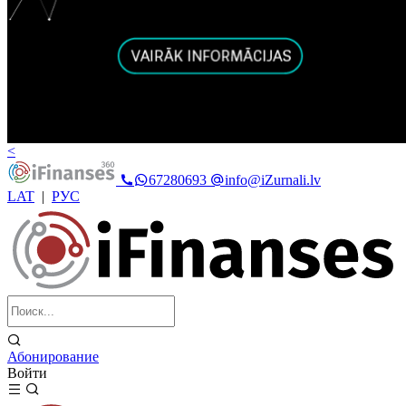
<
67280693
info@iZurnali.lv
LAT
|
РУС
Абонирование
Войти