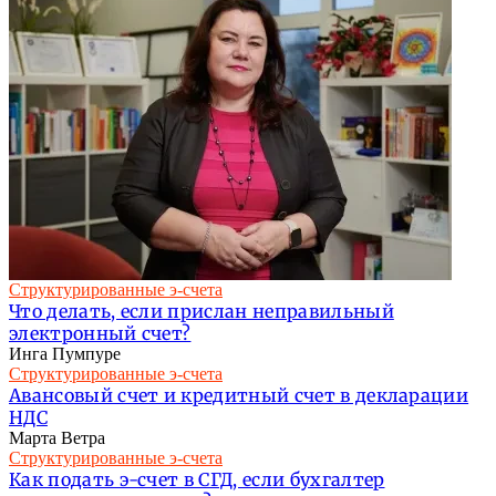
Структурированные э-счета
Что делать, если прислан неправильный
электронный счет?
Инга Пумпуре
Структурированные э-счета
Авансовый счет и кредитный счет в декларации
НДС
Марта Ветра
Структурированные э-счета
Как подать э-счет в СГД, если бухгалтер