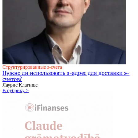
Структурированные э-счета
Нужно ли использовать э-адрес для доставки э-
счетов?
Лаурис Клагишс
В рубрику >