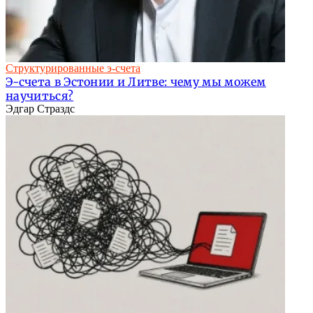
Структурированные э-счета
Э-счета в Эстонии и Литве: чему мы можем
научиться?
Эдгар Страздс