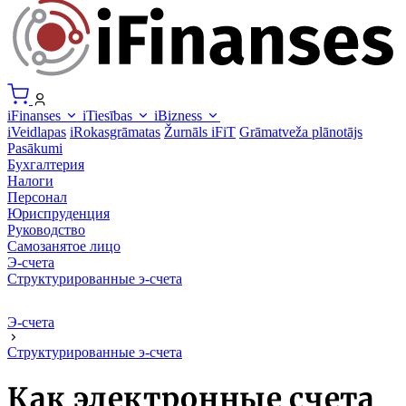
iFinanses
iTiesības
iBizness
iVeidlapas
iRokasgrāmatas
Žurnāls iFiT
Grāmatveža plānotājs
Pasākumi
Бухгалтерия
Налоги
Персонал
Юриспруденция
Руководство
Самозанятое лицо
Э-счета
Структурированные э-счета
Э-счета
Структурированные э-счета
Как электронные счета