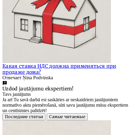
Какая ставка НДС должна применяться при
продаже дома?
Отвечает Ņina Podvinska
Uzdod jautājumu ekspertiem!
Tavs jautājums
Ja arī Tu savā darbā esi saskāries ar neskaidriem jautājumiem
normatīvo aktu piemērošanā, sūti savu jautājumu mūsu ekspertiem
un centīsimies palīdzēt!
Последние статьи
Самые читаемые