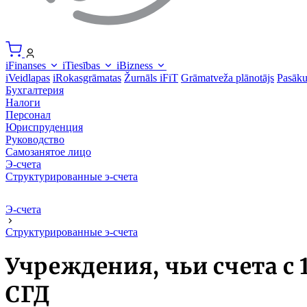
iFinanses
iTiesības
iBizness
iVeidlapas
iRokasgrāmatas
Žurnāls iFiT
Grāmatveža plānotājs
Pasāk
Бухгалтерия
Налоги
Персонал
Юриспруденция
Руководство
Самозанятое лицо
Э-счета
Структурированные э-счета
Э-счета
Структурированные э-счета
Учреждения, чьи счета с
СГД