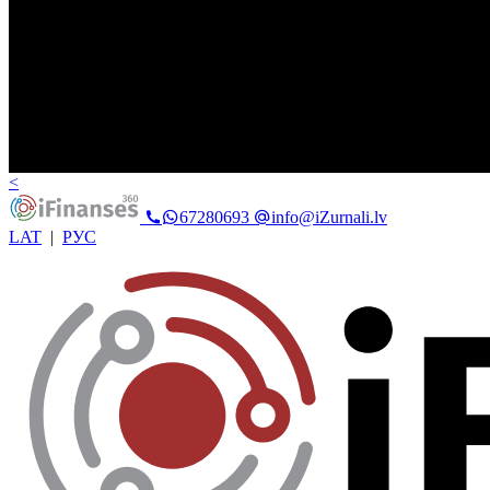
<
67280693
info@iZurnali.lv
LAT
|
РУС