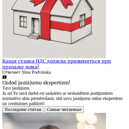
Какая ставка НДС должна применяться при
продаже дома?
Отвечает Ņina Podvinska
Uzdod jautājumu ekspertiem!
Tavs jautājums
Ja arī Tu savā darbā esi saskāries ar neskaidriem jautājumiem
normatīvo aktu piemērošanā, sūti savu jautājumu mūsu ekspertiem
un centīsimies palīdzēt!
Последние статьи
Самые читаемые