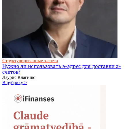
Структурированные э-счета
Нужно ли использовать э-адрес для доставки э-
счетов?
Лаурис Клагишс
В рубрику >