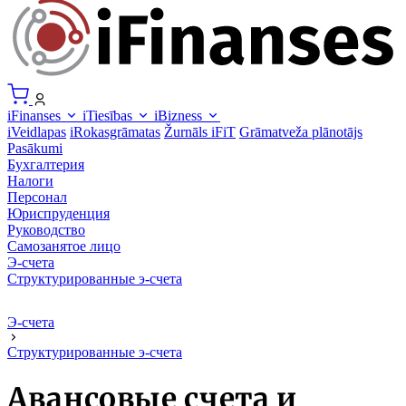
iFinanses
iTiesības
iBizness
iVeidlapas
iRokasgrāmatas
Žurnāls iFiT
Grāmatveža plānotājs
Pasākumi
Бухгалтерия
Налоги
Персонал
Юриспруденция
Руководство
Самозанятое лицо
Э-счета
Структурированные э-счета
Э-счета
Структурированные э-счета
Авансовые счета и