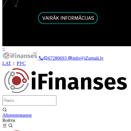
<
67280693
info@iZurnali.lv
LAT
|
РУС
Абонирование
Войти