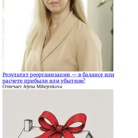
Результат реорганизации — в балансе или
расчете прибыли или убытков?
Отвечает Jeļena Mihejenkova