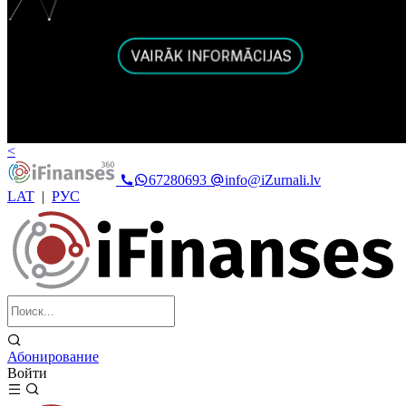
<
67280693
info@iZurnali.lv
LAT
|
РУС
Абонирование
Войти