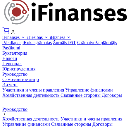
iFinanses
iTiesības
iBizness
iVeidlapas
iRokasgrāmatas
Žurnāls iFiT
Grāmatveža plānotājs
Pasākumi
Бухгалтерия
Налоги
Персонал
Юриспруденция
Руководство
Самозанятое лицо
Э-счета
Участники и члены правления
Управление финансами
Хозяйственная деятельность
Связанные стороны
Договоры
Руководство
Хозяйственная деятельность
Участники и члены правления
Управление финансами
Связанные стороны
Договоры