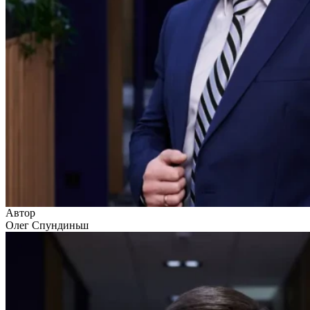
Автор
Олег Спундиньш