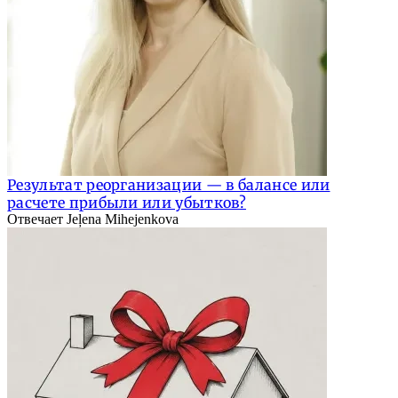
Результат реорганизации — в балансе или
расчете прибыли или убытков?
Отвечает Jeļena Mihejenkova