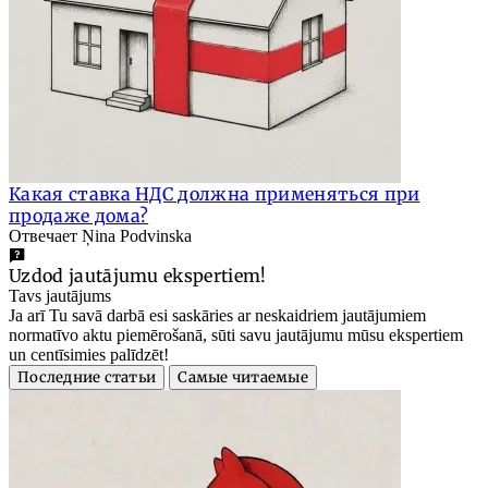
Какая ставка НДС должна применяться при
продаже дома?
Отвечает Ņina Podvinska
Uzdod jautājumu ekspertiem!
Tavs jautājums
Ja arī Tu savā darbā esi saskāries ar neskaidriem jautājumiem
normatīvo aktu piemērošanā, sūti savu jautājumu mūsu ekspertiem
un centīsimies palīdzēt!
Последние статьи
Самые читаемые