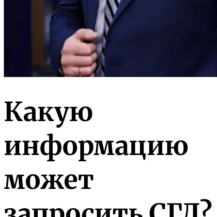
Какую
информацию
может
запросить СГД?