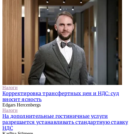
Налоги
Корректировка трансфертных цен и НДС: суд
вносит ясность
Edgars Hercenbergs
Налоги
На дополнительные гостиничные услуги
разрешается устанавливать стандартную ставку
НДС
Karlīna Stāmere