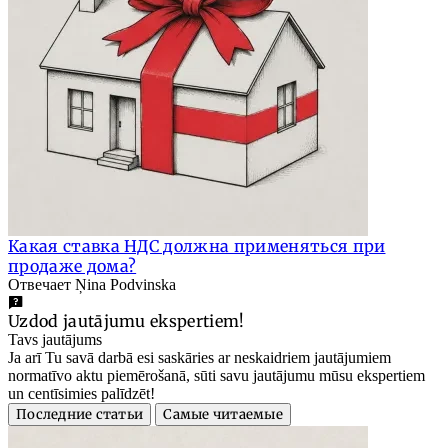
Какая ставка НДС должна применяться при
продаже дома?
Отвечает Ņina Podvinska
Uzdod jautājumu ekspertiem!
Tavs jautājums
Ja arī Tu savā darbā esi saskāries ar neskaidriem jautājumiem
normatīvo aktu piemērošanā, sūti savu jautājumu mūsu ekspertiem
un centīsimies palīdzēt!
Последние статьи
Самые читаемые