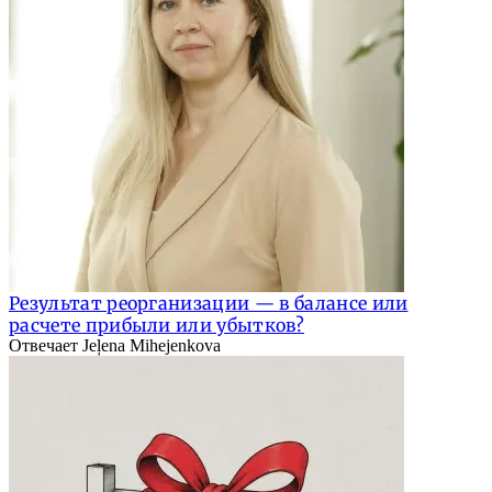
Результат реорганизации — в балансе или
расчете прибыли или убытков?
Отвечает Jeļena Mihejenkova