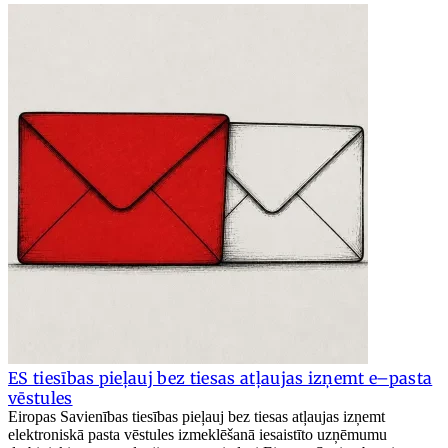
ES tiesības pieļauj bez tiesas atļaujas izņemt e–pasta
vēstules
Eiropas Savienības tiesības pieļauj bez tiesas atļaujas izņemt
elektroniskā pasta vēstules izmeklēšanā iesaistīto uzņēmumu