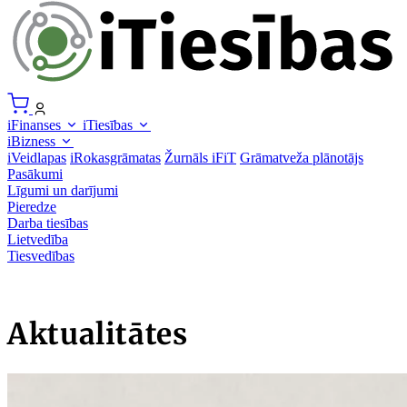
iFinanses
iTiesības
iBizness
iVeidlapas
iRokasgrāmatas
Žurnāls iFiT
Grāmatveža plānotājs
Pasākumi
Līgumi un darījumi
Pieredze
Darba tiesības
Lietvedība
Tiesvedības
Aktualitātes