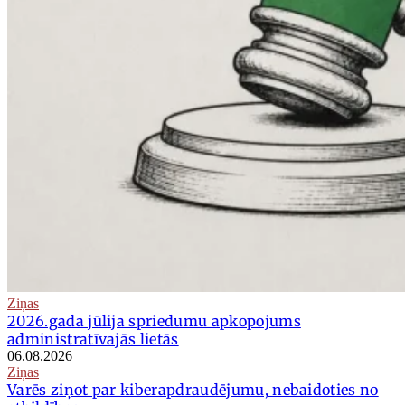
Ziņas
2026.gada jūlija spriedumu apkopojums
administratīvajās lietās
06.08.2026
Ziņas
Varēs ziņot par kiberapdraudējumu, nebaidoties no