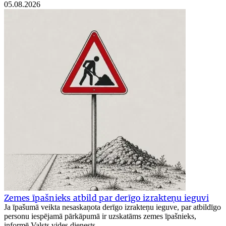
05.08.2026
Zemes īpašnieks atbild par derīgo izrakteņu ieguvi
Ja īpašumā veikta nesaskaņota derīgo izrakteņu ieguve, par atbildīgo
personu iespējamā pārkāpumā ir uzskatāms zemes īpašnieks,
informē Valsts vides dienests.