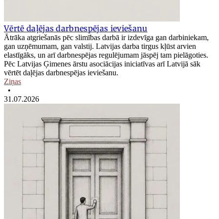
Vērtē daļējas darbnespējas ieviešanu
Ātrāka atgriešanās pēc slimības darbā ir izdevīga gan darbiniekam,
gan uzņēmumam, gan valstij. Latvijas darba tirgus kļūst arvien
elastīgāks, un arī darbnespējas regulējumam jāspēj tam pielāgoties.
Pēc Latvijas Ģimenes ārstu asociācijas iniciatīvas arī Latvijā sāk
vērtēt daļējas darbnespējas ieviešanu.
Ziņas
•
31.07.2026