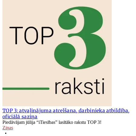
TOP 3: atvaļinājuma atcelšana, darbinieka atbildība,
oficiālā saziņa
Piedāvājam jūlija “iTiesības” lasītāko rakstu TOP 3!
Ziņas
•