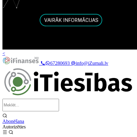
<
67280693
info@iZurnali.lv
Abonēšana
Autorizēties