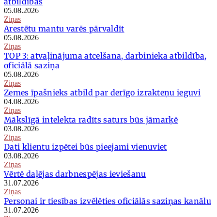
atbildības
05.08.2026
Ziņas
Arestētu mantu varēs pārvaldīt
05.08.2026
Ziņas
TOP 3: atvaļinājuma atcelšana, darbinieka atbildība,
oficiālā saziņa
05.08.2026
Ziņas
Zemes īpašnieks atbild par derīgo izrakteņu ieguvi
04.08.2026
Ziņas
Mākslīgā intelekta radīts saturs būs jāmarķē
03.08.2026
Ziņas
Dati klientu izpētei būs pieejami vienuviet
03.08.2026
Ziņas
Vērtē daļējas darbnespējas ieviešanu
31.07.2026
Ziņas
Personai ir tiesības izvēlēties oficiālās saziņas kanālu
31.07.2026