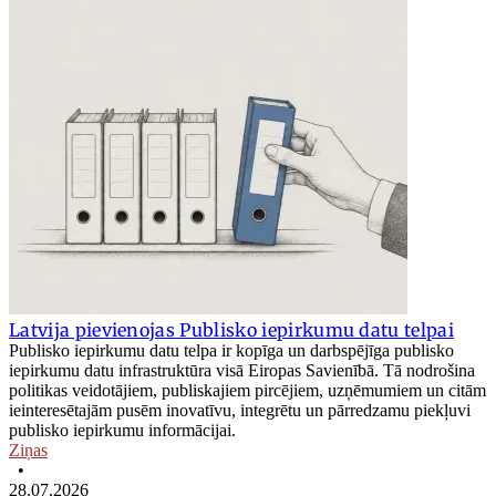
Latvija pievienojas Publisko iepirkumu datu telpai
Publisko iepirkumu datu telpa ir kopīga un darbspējīga publisko
iepirkumu datu infrastruktūra visā Eiropas Savienībā. Tā nodrošina
politikas veidotājiem, publiskajiem pircējiem, uzņēmumiem un citām
ieinteresētajām pusēm inovatīvu, integrētu un pārredzamu piekļuvi
publisko iepirkumu informācijai.
Ziņas
•
28.07.2026