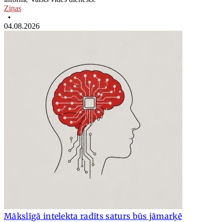
Ziņas
•
04.08.2026
Mākslīgā intelekta radīts saturs būs jāmarķē