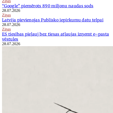
Ziņas
“Google” piemērots 890 miljonu naudas sods
28.07.2026
Ziņas
Latvija pievienojas Publisko iepirkumu datu telpai
28.07.2026
Ziņas
ES tiesības pieļauj bez tiesas atļaujas izņemt e–pasta
vēstules
28.07.2026