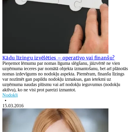
Kādu līzingu izvēlēties – operatīvo vai finanšu?
Pieņemot lēmumu par nomas līguma slēgšanu, jāizvērtē ne vien
uzņēmuma ieceres par nomātā objekta izmantošanu, bet arī plānotās
nomas izdevīgums no nodokļu aspekta. Piemēram, finanšu līzings
var nozīmēt gan papildu nodokļu izmaksas, gan ietekmi uz
uzņēmuma naudas plūsmu vai arī nodokļu ieguvumus (nodokļu
aktīvu), ko ne visi prot pareizi izmantot.
Nodokļi
•
15.03.2016