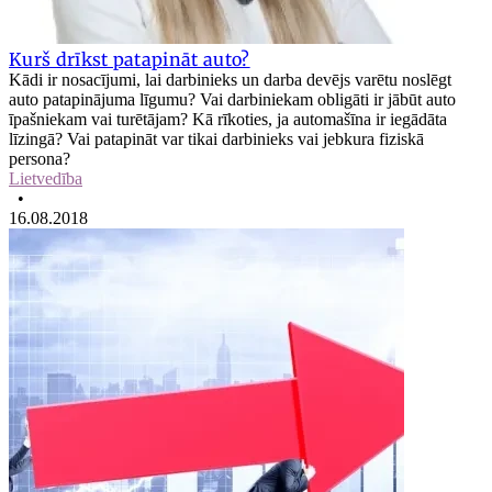
Kurš drīkst patapināt auto?
Kādi ir nosacījumi, lai darbinieks un darba devējs varētu noslēgt
auto patapinājuma līgumu? Vai darbiniekam obligāti ir jābūt auto
īpašniekam vai turētājam? Kā rīkoties, ja automašīna ir iegādāta
līzingā? Vai patapināt var tikai darbinieks vai jebkura fiziskā
persona?
Lietvedība
•
16.08.2018