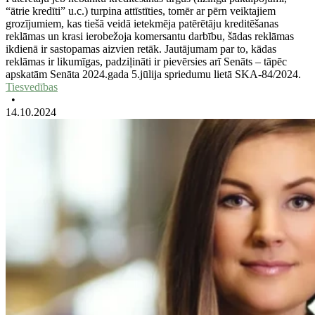
“ātrie kredīti” u.c.) turpina attīstīties, tomēr ar pērn veiktajiem
grozījumiem, kas tiešā veidā ietekmēja patērētāju kreditēšanas
reklāmas un krasi ierobežoja komersantu darbību, šādas reklāmas
ikdienā ir sastopamas aizvien retāk. Jautājumam par to, kādas
reklāmas ir likumīgas, padziļināti ir pievērsies arī Senāts – tāpēc
apskatām Senāta 2024.gada 5.jūlija spriedumu lietā SKA-84/2024.
Tiesvedības
•
14.10.2024