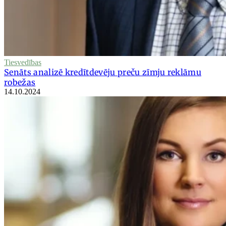
Tiesvedības
Senāts analizē kredītdevēju preču zīmju reklāmu
robežas
14.10.2024