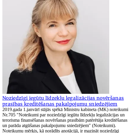
Noziedzīgi iegūtu līdzekļu legalizācijas novēršanas
prasības kreditēšanas pakalpojumu sniedzējiem
2019.gada 1.janvārī stājās spēkā Ministru kabineta (MK) noteikumi
Nr.705 "Noteikumi par noziedzīgi iegūtu līdzekļu legalizācijas un
terorisma finansēšanas novēršanas prasībām patērētāja kreditēšanas
un parāda atgūšanas pakalpojumu sniedzējiem" (Noteikumi).
Noteikumu mērķis, kā norādīts anotācijā, ir mazināt noziedzīgi