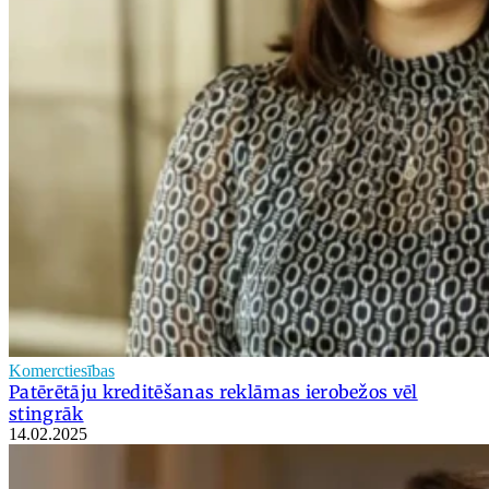
Komerctiesības
Patērētāju kreditēšanas reklāmas ierobežos vēl
stingrāk
14.02.2025