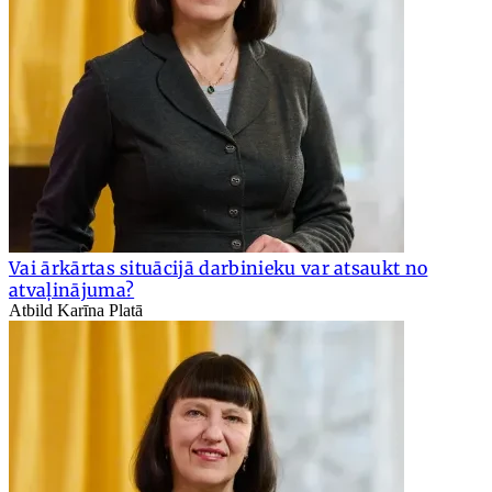
Vai ārkārtas situācijā darbinieku var atsaukt no
atvaļinājuma?
Atbild Karīna Platā