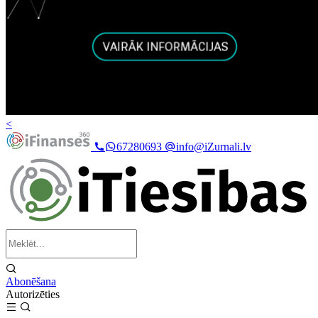
<
67280693
info@iZurnali.lv
Abonēšana
Autorizēties