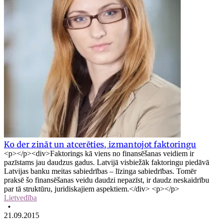
Ko der zināt un atcerēties, izmantojot faktoringu
<p></p><div>Faktorings kā viens no finansēšanas veidiem ir
pazīstams jau daudzus gadus. Latvijā visbiežāk faktoringu piedāvā
Latvijas banku meitas sabiedrības – līzinga sabiedrības. Tomēr
praksē šo finansēšanas veidu daudzi nepazīst, ir daudz neskaidrību
par tā struktūru, juridiskajiem aspektiem.</div> <p></p>
Lietvedība
•
21.09.2015