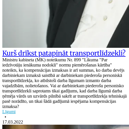
Kurš drīkst patapināt transportlīdzekli?
Ministru kabineta (MK) noteikumu Nr. 899 "Likuma "Par
iedzīvotāju ienākuma nodokli" normu piemērošanas kārtība"
noteikts, ka kompensācijas izmaksas ir arī summas, ko darba devējs
darbiniekam izmaksā saistībā ar darbiniekam piederoša personiskā
transportlīdzekļa, ko atbilstoši darba līgumam izmanto darba
vajadzībām, nolietošanos. Vai ar darbiniekam piederošu personisko
transportlīdzekli saprotams tikai gadījums, kad darba līgumā darba
ņēmēja vārds un uzvārds pilnībā sakrīt ar transportlīdzekļa tehniskajā
pasē norādīto, un tikai šādā gadījumā iespējama kompensācijas
izmaksa?
Līgumi
•
17.03.2022