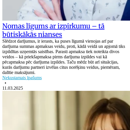
Nomas līgums ar izpirkumu – tā
būtiskākās nianses
Slēdzot darījumus, ir ierasts, ka puses līgumā vienojas arī par
darījuma summas apmaksas veidu, proti, kādā veidā un apjomā tiks
izpildītas uzņemtās saistības. Parasti apmaksa tiek noteikta divos
veidos – kā priekšapmaksa pirms darījuma izpildes vai kā
pēcapmaksa pēc darījuma izpildes. Taču mēdz būt arī situācijas,
kurās darījumu partneri izvēlas citus norēķinu veidus, piemēram,
dalītie maksājumi.
Nekustamais īpašums
•
11.03.2025