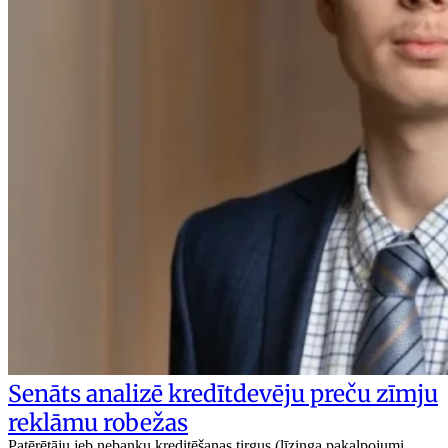
Senāts analizē kredītdevēju preču zīmju
reklāmu robežas
Patērētāju jeb nebanku kreditēšanas tirgus (līzinga pakalpojumi,