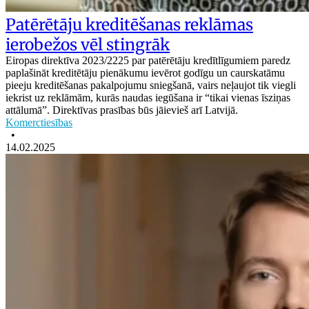
Patērētāju kreditēšanas reklāmas
ierobežos vēl stingrāk
Eiropas direktīva 2023/2225 par patērētāju kredītlīgumiem paredz
paplašināt kreditētāju pienākumu ievērot godīgu un caurskatāmu
pieeju kreditēšanas pakalpojumu sniegšanā, vairs neļaujot tik viegli
iekrist uz reklāmām, kurās naudas iegūšana ir “tikai vienas īsziņas
attālumā”. Direktīvas prasības būs jāievieš arī Latvijā.
Komerctiesības
•
14.02.2025