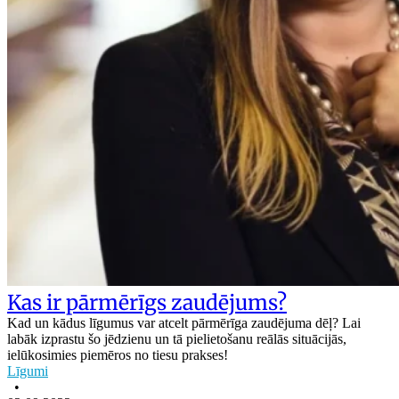
Kas ir pārmērīgs zaudējums?
Kad un kādus līgumus var atcelt pārmērīga zaudējuma dēļ? Lai
labāk izprastu šo jēdzienu un tā pielietošanu reālās situācijās,
ielūkosimies piemēros no tiesu prakses!
Līgumi
•