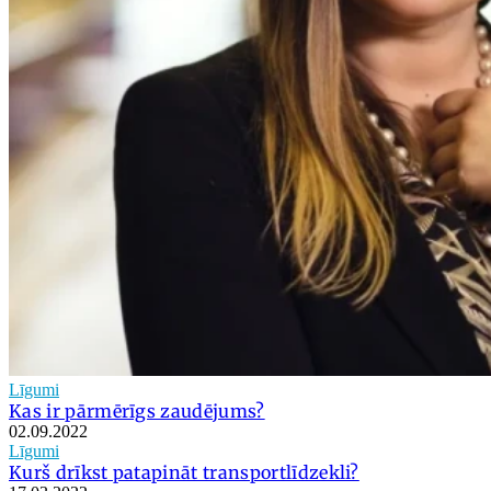
Līgumi
Kas ir pārmērīgs zaudējums?
02.09.2022
Līgumi
Kurš drīkst patapināt transportlīdzekli?