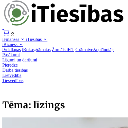
iFinanses
iTiesības
iBizness
iVeidlapas
iRokasgrāmatas
Žurnāls iFiT
Grāmatveža plānotājs
Pasākumi
Līgumi un darījumi
Pieredze
Darba tiesības
Lietvedība
Tiesvedības
Tēma: līzings