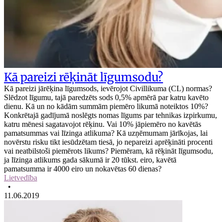
Kā pareizi rēķināt līgumsodu?
Kā pareizi jārēķina līgumsods, ievērojot Civillikuma (CL) normas?
Slēdzot līgumu, tajā paredzēts sods 0,5% apmērā par katru kavēto
dienu. Kā un no kādām summām piemēro likumā noteiktos 10%?
Konkrētajā gadījumā noslēgts nomas līgums par tehnikas izpirkumu,
katru mēnesi sagatavojot rēķinu. Vai 10% jāpiemēro no kavētās
pamatsummas vai līzinga atlikuma? Kā uzņēmumam jārīkojas, lai
novērstu risku tikt iesūdzētam tiesā, jo nepareizi aprēķināti procenti
vai neatbilstoši piemērots likums? Piemēram, kā rēķināt līgumsodu,
ja līzinga atlikums gada sākumā ir 20 tūkst. eiro, kavētā
pamatsumma ir 4000 eiro un nokavētas 60 dienas?
Lietvedība
•
11.06.2019