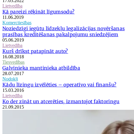
17.03.2022
Lietvedība
Kā pareizi rēķināt līgumsodu?
11.06.2019
Komerctiesības
Noziedzīgi iegūtu līdzekļu legalizācijas novēršanas
prasības kreditēšanas pakalpojumu sniedzējiem
05.06.2019
Lietvedība
Kurš drīkst patapināt auto?
16.08.2018
Tiesvedības
Galvinieka mantinieka atbildība
28.07.2017
Nodokļi
Kādu līzingu izvēlēties – operatīvo vai finanšu?
15.03.2016
Lietvedība
Ko der zināt un atcerēties, izmantojot faktoringu
21.09.2015