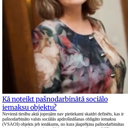
Kā noteikt pašnodarbinātā sociālo
iemaksu objektu?
Nevienā tiesību aktā joprojām nav pietiekami skaidri definēts, kas ir
pašnodarbināto valsts sociālās apdrošināšanas obligāto iemaksu
(VSAOI) objekts jeb ienākums, no kura jāaprēķina pašnodarbinātas