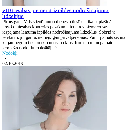
VID tiesības piemērot izpildes nodrošinājuma
līdzekļus
Pirms gada Valsts ieņēmumu dienesta tiesības tika paplašinātas,
nosakot tiesības kontroles pasākumu ietvaros piemērot sava
iespējamā lēmuma izpildes nodrošinājuma līdzekļus. Šobrīd tā
ietekmi izjūt gan uzņēmēji, gan privātpersonas. Vai ir pamats secināt,
ka jauniegūto tiesību izmantošana kļūst formāla un nepamatoti
ierobežo nodokļu maksātājus?
Nodokļi
•
02.10.2019