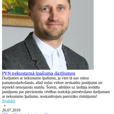
PVN nekustamā īpašuma darījumos
Darījumos ar nekustamo īpašumu, ja vien tā nav mūsu
pamatnodarbošanās, allaž rodas virkne neskaidru jautājumu un
iepriekš nenojaustu nianšu. Šoreiz, atbildot uz lasītāja iesūtītu
jautājumu par pievienotās vērtības nodokļa piemērošanu darījumam
ar nekustamo īpašumu, noskaidrojam pareizāko risinājumu!
Nodokļi
•
26.07.2019