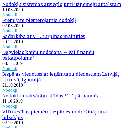
Nodokļu sistēmas atvieglojumi uzņēmēju atbalstam
19.03.2020
Nodokļi
Prēmijām piemērojamie nodokļi
02.03.2020
Nodokļi
Sadarbība ar VID turpinās mainīties
20.12.2019
Nodokļi
Degvielas karšu nodošana – vai finanšu
pakalpojums?
08.11.2019
Nodokļi
Iespējas vienoties ar ieņēmumu dienestiem Latvijā,
Lietuvā, Igaunijā
21.10.2019
Nodokļi
Nodokļu maksātāju kļūdas VID pārbaudēs
11.10.2019
Nodokļi
VID tiesības piemērot izpildes nodrošinājuma
līdzekļus
02.10.2019
Nodokļi