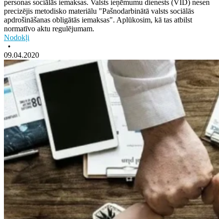
personas sociālās iemaksas. Valsts ieņēmumu dienests (VID) nesen
precizējis metodisko materiālu "Pašnodarbinātā valsts sociālās
apdrošināšanas obligātās iemaksas". Aplūkosim, kā tas atbilst
normatīvo aktu regulējumam.
Nodokļi
•
09.04.2020