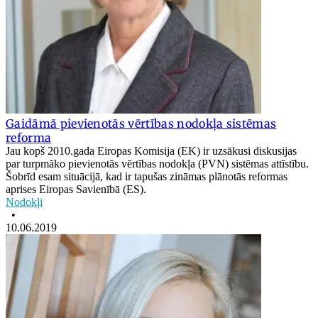
Gaidāmā pievienotās vērtības nodokļa sistēmas
reforma
Jau kopš 2010.gada Eiropas Komisija (EK) ir uzsākusi diskusijas
par turpmāko pievienotās vērtības nodokļa (PVN) sistēmas attīstību.
Šobrīd esam situācijā, kad ir tapušas zināmas plānotās reformas
aprises Eiropas Savienībā (ES).
Nodokļi
•
10.06.2019