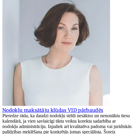
Nodokļu maksātāju kļūdas VID pārbaudēs
Pieredze rāda, ka daudzi nodokļu strīdi nesāktos un nenonāktu tiesu
kalendārā, ja vien savlaicīgi tiktu veikta korekta sadarbība ar
nodokļu administrāciju. Izpaliek arī kvalitatīva padoma vai juridiskās
palīdzības meklēšana pie konkrētās jomas speciālista. Šoreiz