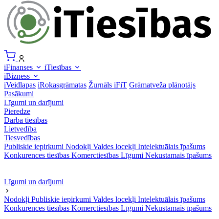
iFinanses
iTiesības
iBizness
iVeidlapas
iRokasgrāmatas
Žurnāls iFiT
Grāmatveža plānotājs
Pasākumi
Līgumi un darījumi
Pieredze
Darba tiesības
Lietvedība
Tiesvedības
Publiskie iepirkumi
Nodokļi
Valdes locekļi
Intelektuālais īpašums
Konkurences tiesības
Komerctiesības
Līgumi
Nekustamais īpašums
Līgumi un darījumi
Nodokļi
Publiskie iepirkumi
Valdes locekļi
Intelektuālais īpašums
Konkurences tiesības
Komerctiesības
Līgumi
Nekustamais īpašums