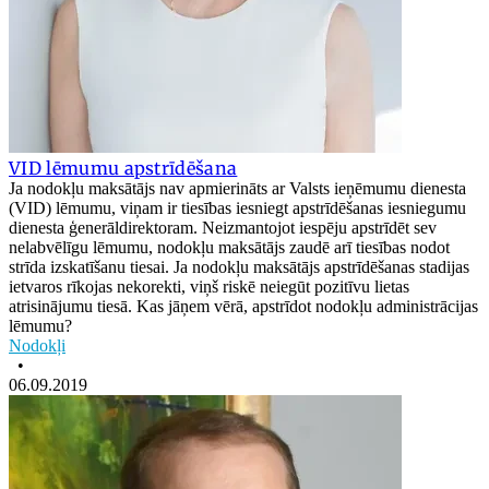
VID lēmumu apstrīdēšana
Ja nodokļu maksātājs nav apmierināts ar Valsts ieņēmumu dienesta
(VID) lēmumu, viņam ir tiesības iesniegt apstrīdēšanas iesniegumu
dienesta ģenerāldirektoram. Neizmantojot iespēju apstrīdēt sev
nelabvēlīgu lēmumu, nodokļu maksātājs zaudē arī tiesības nodot
strīda izskatīšanu tiesai. Ja nodokļu maksātājs apstrīdēšanas stadijas
ietvaros rīkojas nekorekti, viņš riskē neiegūt pozitīvu lietas
atrisinājumu tiesā. Kas jāņem vērā, apstrīdot nodokļu administrācijas
lēmumu?
Nodokļi
•
06.09.2019