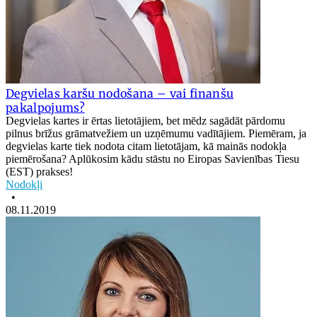
Degvielas karšu nodošana – vai finanšu
pakalpojums?
Degvielas kartes ir ērtas lietotājiem, bet mēdz sagādāt pārdomu
pilnus brīžus grāmatvežiem un uzņēmumu vadītājiem. Piemēram, ja
degvielas karte tiek nodota citam lietotājam, kā mainās nodokļa
piemērošana? Aplūkosim kādu stāstu no Eiropas Savienības Tiesu
(EST) prakses!
Nodokļi
•
08.11.2019