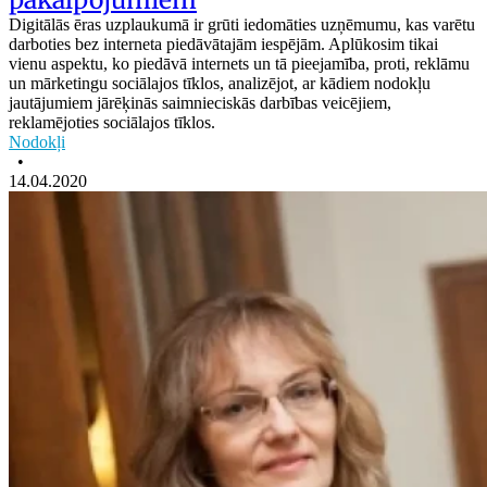
Digitālās ēras uzplaukumā ir grūti iedomāties uzņēmumu, kas varētu
darboties bez interneta piedāvātajām iespējām. Aplūkosim tikai
vienu aspektu, ko piedāvā internets un tā pieejamība, proti, reklāmu
un mārketingu sociālajos tīklos, analizējot, ar kādiem nodokļu
jautājumiem jārēķinās saimnieciskās darbības veicējiem,
reklamējoties sociālajos tīklos.
Nodokļi
•
14.04.2020