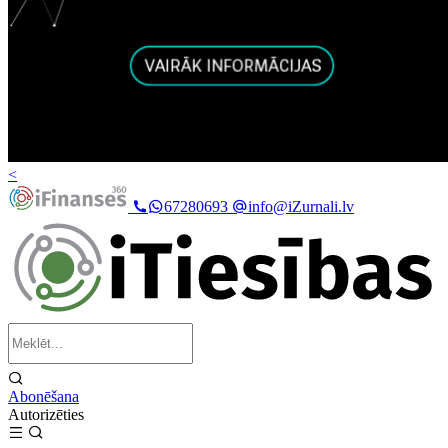
<
67280693
info@iZurnali.lv
Abonēšana
Autorizēties