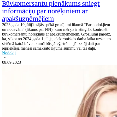
Būvkomersantu pienākums sniegt
informāciju par norēķiniem ar
apakšuzņēmējiem
2023.gada 19.jūlijā stājās spēkā grozījumi likumā “Par nodokļiem
un nodevām” (likums par NN), kuru mērķis ir stingrāk kontrolēt
būvkomersantu norēķinus ar apakšuzņēmējiem. Grozījumi paredz,
ka, sākot no 2024.gada 1.jūlija, elektroniskās darba laika uzskaites
sistēmā katrā būvlaukumā būs jāreģistrē un jāuzkrāj dati par
iepriekšējā mēnesī samaksāto līguma summu vai tās daļu.
Nodokļi
•
08.09.2023