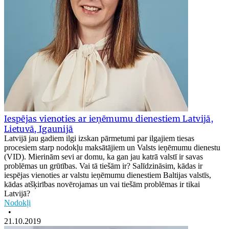
Iespējas vienoties ar ieņēmumu dienestiem Latvijā,
Lietuvā, Igaunijā
Latvijā jau gadiem ilgi izskan pārmetumi par ilgajiem tiesas
procesiem starp nodokļu maksātājiem un Valsts ieņēmumu dienestu
(VID). Mierinām sevi ar domu, ka gan jau katrā valstī ir savas
problēmas un grūtības. Vai tā tiešām ir? Salīdzināsim, kādas ir
iespējas vienoties ar valstu ieņēmumu dienestiem Baltijas valstīs,
kādas atšķirības novērojamas un vai tiešām problēmas ir tikai
Latvijā?
Nodokļi
•
21.10.2019