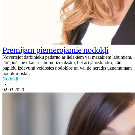
Prēmijām piemērojamie nodokļi
Novērtējot darbinieku padarīto ar lielākiem vai mazākiem labumiem,
jārēķinās ne tikai ar labumu izmaksām, bet arī jānoskaidro, kādi
papildu izdevumi veidosies nodokļos un vai tie neradīs uzņēmumam
nodokļu risku.
Nodokļi
•
02.03.2020