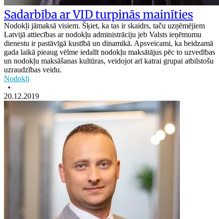
Sadarbība ar VID turpinās mainīties
Nodokļi jāmaksā visiem. Šķiet, ka tas ir skaidrs, taču uzņēmējiem
Latvijā attiecības ar nodokļu administrāciju jeb Valsts ieņēmumu
dienestu ir pastāvīgā kustībā un dinamikā. Apsveicami, ka beidzamā
gada laikā pieaug vēlme iedalīt nodokļu maksātājus pēc to uzvedības
un nodokļu maksāšanas kultūras, veidojot arī katrai grupai atbilstošu
uzraudzības veidu.
Nodokļi
•
20.12.2019