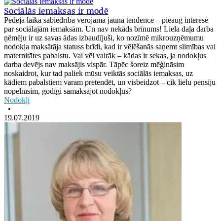
Sociālās iemaksas ir modē
Pēdējā laikā sabiedrībā vērojama jauna tendence – pieaug interese
par sociālajām iemaksām. Un nav nekāds brīnums! Liela daļa darba
ņēmēju ir uz savas ādas izbaudījuši, ko nozīmē mikrouzņēmumu
nodokļa maksātāja statuss brīdi, kad ir vēlēšanās saņemt slimības vai
maternitātes pabalstu. Vai vēl vairāk – kādas ir sekas, ja nodokļus
darba devējs nav maksājis vispār. Tāpēc šoreiz mēģināsim
noskaidrot, kur tad paliek mūsu veiktās sociālās iemaksas, uz
kādiem pabalstiem varam pretendēt, un visbeidzot – cik lielu pensiju
nopelnīsim, godīgi samaksājot nodokļus?
Nodokļi
•
19.07.2019