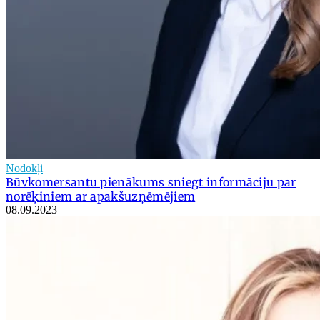
Nodokļi
Būvkomersantu pienākums sniegt informāciju par
norēķiniem ar apakšuzņēmējiem
08.09.2023