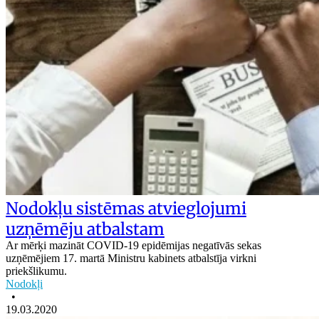
Nodokļu sistēmas atvieglojumi
uzņēmēju atbalstam
Ar mērķi mazināt COVID-19 epidēmijas negatīvās sekas
uzņēmējiem 17. martā Ministru kabinets atbalstīja virkni
priekšlikumu.
Nodokļi
•
19.03.2020