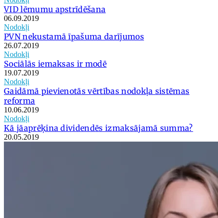
VID lēmumu apstrīdēšana
06.09.2019
Nodokļi
PVN nekustamā īpašuma darījumos
26.07.2019
Nodokļi
Sociālās iemaksas ir modē
19.07.2019
Nodokļi
Gaidāmā pievienotās vērtības nodokļa sistēmas
reforma
10.06.2019
Nodokļi
Kā jāaprēķina dividendēs izmaksājamā summa?
20.05.2019