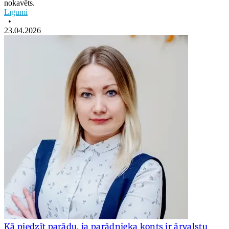
nokavēts.
Līgumi
•
23.04.2026
Kā piedzīt parādu, ja parādnieka konts ir ārvalstu