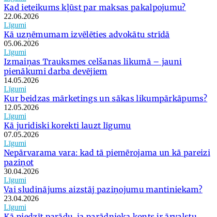
Kad ieteikums kļūst par maksas pakalpojumu?
22.06.2026
Līgumi
Kā uzņēmumam izvēlēties advokātu strīdā
05.06.2026
Līgumi
Izmaiņas Trauksmes celšanas likumā – jauni
pienākumi darba devējiem
14.05.2026
Līgumi
Kur beidzas mārketings un sākas likumpārkāpums?
12.05.2026
Līgumi
Kā juridiski korekti lauzt līgumu
07.05.2026
Līgumi
Nepārvarama vara: kad tā piemērojama un kā pareizi
paziņot
30.04.2026
Līgumi
Vai sludinājums aizstāj paziņojumu mantiniekam?
23.04.2026
Līgumi
Kā piedzīt parādu, ja parādnieka konts ir ārvalstu