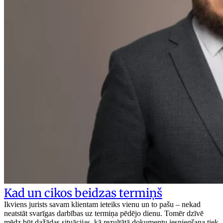
Kad un cikos beidzas termiņš
Ikviens jurists savam klientam ieteiks vienu un to pašu – nekad
neatstāt svarīgas darbības uz termiņa pēdējo dienu. Tomēr dzīvē
mēdz būt dažādas situācijas, kā rezultātā dokumentu iesniegšana tiek