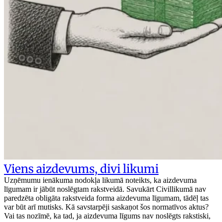
Viens aizdevums, divi likumi
Uzņēmumu ienākuma nodokļa likumā noteikts, ka aizdevuma
līgumam ir jābūt noslēgtam rakstveidā. Savukārt Civillikumā nav
paredzēta obligāta rakstveida forma aizdevuma līgumam, tādēļ tas
var būt arī mutisks. Kā savstarpēji saskaņot šos normatīvos aktus?
Vai tas nozīmē, ka tad, ja aizdevuma līgums nav noslēgts rakstiski,