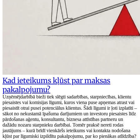
Kad ieteikums kļūst par maksas
pakalpojumu?
Uzņēmējdarbībā bieži tiek slēgti sadarbības, starpniecības, klientu
piesaistes vai komisijas līgumi, kuros viena puse apņemas atrast vai
piesaistīt otrai pusei potenciālus klientus. Šādi līgumi ir ļoti izplatīti –
sākot no nekustamā īpašuma darījumiem un investoru piesaistes līdz
pārdošanas aģentu, konsultantu, biznesa attīstības partneru un
dažādu nozaru starpnieku darbībai. Tomēr praksē nereti rodas
jautājums – kurā brīdī vienkāršs ieteikums vai kontakta nodošana
kļūst par līgumiski izpildītu pakalpojumu, par ko pienākas atlīdzība?