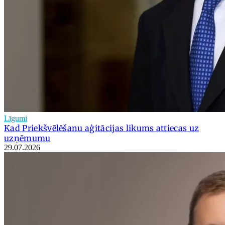
Līgumi
Kad Priekšvēlēšanu aģitācijas likums attiecas uz
uzņēmumu
29.07.2026