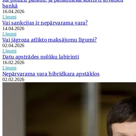
bankā
16.04.2026
Līgumi
Vai sankcijas ir nepārvarama vara?
14.04.2026
Līgumi
Vai jāgroza atlikto maksājumu līgumi?
02.04.2026
Līgumi
Datu apstrādes nolūku labirinti
16.02.2026
Līgumi
Nepārvarama vara hibrīdkara apstākļos
02.02.2026