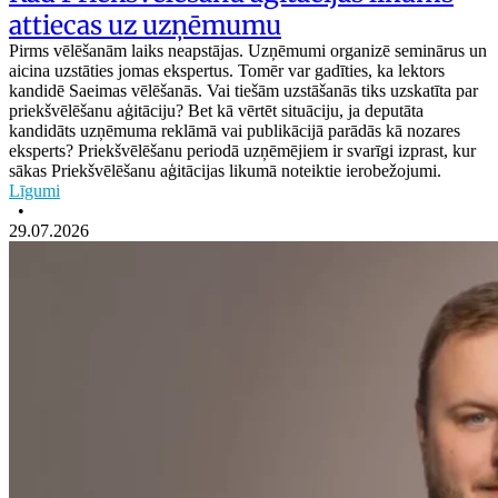
attiecas uz uzņēmumu
Pirms vēlēšanām laiks neapstājas. Uzņēmumi organizē seminārus un
aicina uzstāties jomas ekspertus. Tomēr var gadīties, ka lektors
kandidē Saeimas vēlēšanās. Vai tiešām uzstāšanās tiks uzskatīta par
priekšvēlēšanu aģitāciju? Bet kā vērtēt situāciju, ja deputāta
kandidāts uzņēmuma reklāmā vai publikācijā parādās kā nozares
eksperts? Priekšvēlēšanu periodā uzņēmējiem ir svarīgi izprast, kur
sākas Priekšvēlēšanu aģitācijas likumā noteiktie ierobežojumi.
Līgumi
•
29.07.2026