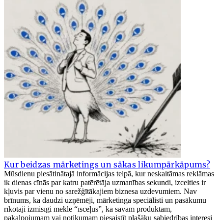
Kur beidzas mārketings un sākas likumpārkāpums?
Mūsdienu piesātinātajā informācijas telpā, kur neskaitāmas reklāmas
ik dienas cīnās par katru patērētāja uzmanības sekundi, izcelties ir
kļuvis par vienu no sarežģītākajiem biznesa uzdevumiem. Nav
brīnums, ka daudzi uzņēmēji, mārketinga speciālisti un pasākumu
rīkotāji izmisīgi meklē “īsceļus”, kā savam produktam,
pakalpojumam vai notikumam piesaistīt plašāku sabiedrības interesi