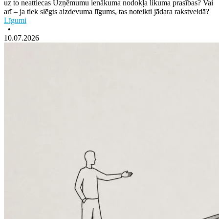
uz to neattiecas Uzņēmumu ienākuma nodokļa likuma prasības? Vai
arī – ja tiek slēgts aizdevuma līgums, tas noteikti jādara rakstveidā?
Līgumi
•
10.07.2026