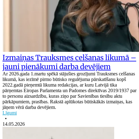
Izmaiņas Trauksmes celšanas likumā –
jauni pienākumi darba devējiem
Ar 2026.gada 1.martu spēkā stājušies grozījumi Trauksmes celšanas
likumā, kas iezīmē pirmo būtisko regulējuma pārskatīšanu kopš
2022.gadā pieņemtā likuma redakcijas, ar kuru Latvijā tika
pārņemtas Eiropas Parlamenta un Padomes direktīvas 2019/1937 par
to personu aizsardzību, kuras ziņo par Savienības tiesību aktu
pārkāpumiem, prasības. Rakstā aplūkotas būtiskākās izmaiņas, kas
jāņem vērā darba devējiem.
Līgumi
•
14.05.2026