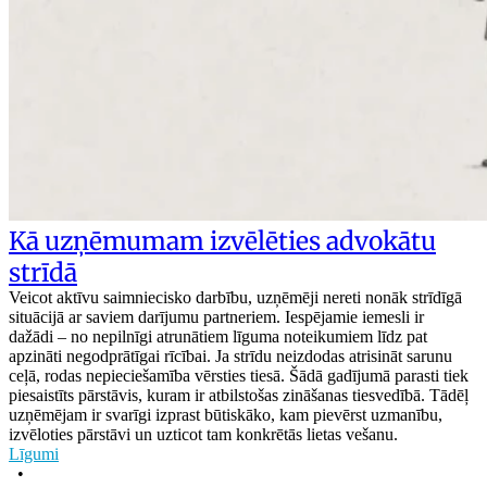
Kā uzņēmumam izvēlēties advokātu
strīdā
Veicot aktīvu saimniecisko darbību, uzņēmēji nereti nonāk strīdīgā
situācijā ar saviem darījumu partneriem. Iespējamie iemesli ir
dažādi – no nepilnīgi atrunātiem līguma noteikumiem līdz pat
apzināti negodprātīgai rīcībai. Ja strīdu neizdodas atrisināt sarunu
ceļā, rodas nepieciešamība vērsties tiesā. Šādā gadījumā parasti tiek
piesaistīts pārstāvis, kuram ir atbilstošas zināšanas tiesvedībā. Tādēļ
uzņēmējam ir svarīgi izprast būtiskāko, kam pievērst uzmanību,
izvēloties pārstāvi un uzticot tam konkrētās lietas vešanu.
Līgumi
•