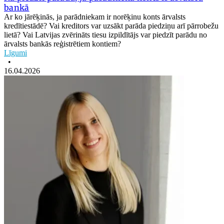
bankā
Ar ko jārēķinās, ja parādniekam ir norēķinu konts ārvalsts
kredītiestādē? Vai kreditors var uzsākt parāda piedziņu arī pārrobežu
lietā? Vai Latvijas zvērināts tiesu izpildītājs var piedzīt parādu no
ārvalsts bankās reģistrētiem kontiem?
Līgumi
•
16.04.2026