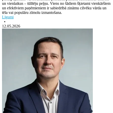
un vienlaikus – tūlītēju peļņu. Viens no šādiem šķietami vienkāršiem
un efektīviem paņēmieniem ir sabiedrībā zināmu cilvēku vārda un
tēla vai populāru zīmolu izmantošana.
Līgumi
•
12.05.2026