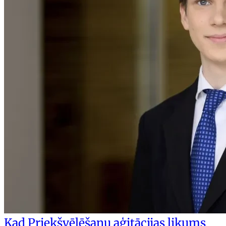
Kad Priekšvēlēšanu aģitācijas likums