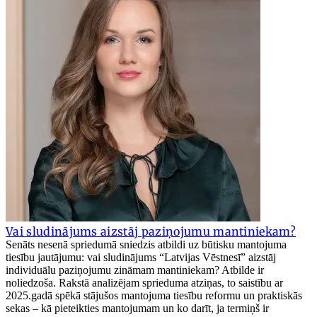
Vai sludinājums aizstāj paziņojumu mantiniekam?
Senāts nesenā spriedumā sniedzis atbildi uz būtisku mantojuma
tiesību jautājumu: vai sludinājums “Latvijas Vēstnesī” aizstāj
individuālu paziņojumu zināmam mantiniekam? Atbilde ir
noliedzoša. Rakstā analizējam sprieduma atziņas, to saistību ar
2025.gadā spēkā stājušos mantojuma tiesību reformu un praktiskās
sekas – kā pieteikties mantojumam un ko darīt, ja termiņš ir