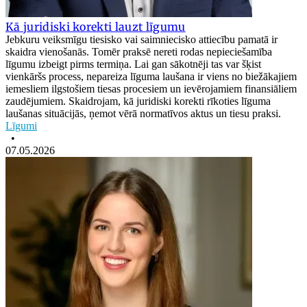
Kā juridiski korekti lauzt līgumu
Jebkuru veiksmīgu tiesisko vai saimniecisko attiecību pamatā ir
skaidra vienošanās. Tomēr praksē nereti rodas nepieciešamība
līgumu izbeigt pirms termiņa. Lai gan sākotnēji tas var šķist
vienkāršs process, nepareiza līguma laušana ir viens no biežākajiem
iemesliem ilgstošiem tiesas procesiem un ievērojamiem finansiāliem
zaudējumiem. Skaidrojam, kā juridiski korekti rīkoties līguma
laušanas situācijās, ņemot vērā normatīvos aktus un tiesu praksi.
Līgumi
•
07.05.2026