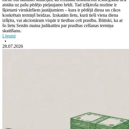
atstāta uz pašu pēdējo pieļaujamo brīdi. Tad izšķiroša nozīme ir
šķietami vienkāršiem jautājumiem – kura ir pēdējā diena un cikos
konkrētais termiņš beidzas. Izskatām lietu, kurā tieši viena diena
izšķīra, vai akcionāram vispār ir tiesības celt prasību. Būtiski, ka ar
šo lietu Senāts maina judikatūru par prasības celšanas termiņa
skaitīšanu.
Līgumi
•
28.07.2026