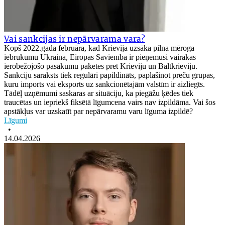
Vai sankcijas ir nepārvarama vara?
Kopš 2022.gada februāra, kad Krievija uzsāka pilna mēroga
iebrukumu Ukrainā, Eiropas Savienība ir pieņēmusi vairākas
ierobežojošo pasākumu paketes pret Krieviju un Baltkrieviju.
Sankciju saraksts tiek regulāri papildināts, paplašinot preču grupas,
kuru imports vai eksports uz sankcionētajām valstīm ir aizliegts.
Tādēļ uzņēmumi saskaras ar situāciju, ka piegāžu ķēdes tiek
traucētas un iepriekš fiksētā līgumcena vairs nav izpildāma. Vai šos
apstākļus var uzskatīt par nepārvaramu varu līguma izpildē?
Līgumi
•
14.04.2026