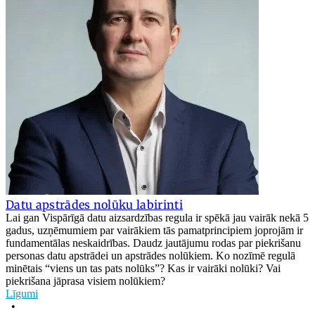
Datu apstrādes nolūku labirinti
Lai gan Vispārīgā datu aizsardzības regula ir spēkā jau vairāk nekā 5
gadus, uzņēmumiem par vairākiem tās pamatprincipiem joprojām ir
fundamentālas neskaidrības. Daudz jautājumu rodas par piekrišanu
personas datu apstrādei un apstrādes nolūkiem. Ko nozīmē regulā
minētais “viens un tas pats nolūks”? Kas ir vairāki nolūki? Vai
piekrišana jāprasa visiem nolūkiem?
Līgumi
•