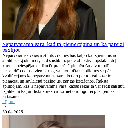
Nepārvarama vara: kad tā piemērojama un kā pareizi
paziņot
Nepārvaramas varas institūts civiltiesībās kalpo kā izņēmums no
atbildības gadījumos, kad saistību izpilde objektīvu apstākļu dēļ
kļuvusi neiespējama. Tomēr praksē tā piemērošana var radīt
neskaidrības – ne vien par to, vai konkrētais notikums vispār
kvalificējams kā nepārvarama vara, bet arī par to, vai puse ir
pienācīgi un savlaicīgi paziņojusi par tās iestāšanos. Rakstā
aplūkojam, kas ir nepārvarama vara, kādas sekas tā var radīt saistību
izpildē un kā juridiski korekti informēt otru līguma pusi par tās
iestāšanos.
Līgumi
•
30.04.2026