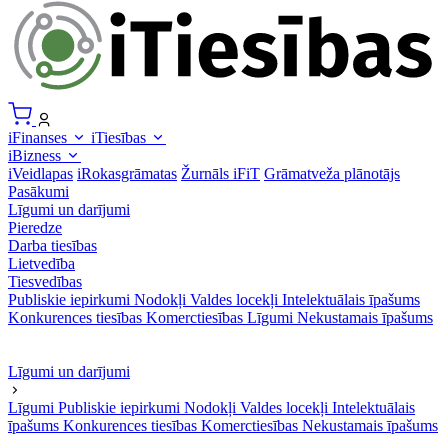
iFinanses
iTiesības
iBizness
iVeidlapas
iRokasgrāmatas
Žurnāls iFiT
Grāmatveža plānotājs
Pasākumi
Līgumi un darījumi
Pieredze
Darba tiesības
Lietvedība
Tiesvedības
Publiskie iepirkumi
Nodokļi
Valdes locekļi
Intelektuālais īpašums
Konkurences tiesības
Komerctiesības
Līgumi
Nekustamais īpašums
Līgumi un darījumi
Līgumi
Publiskie iepirkumi
Nodokļi
Valdes locekļi
Intelektuālais
īpašums
Konkurences tiesības
Komerctiesības
Nekustamais īpašums