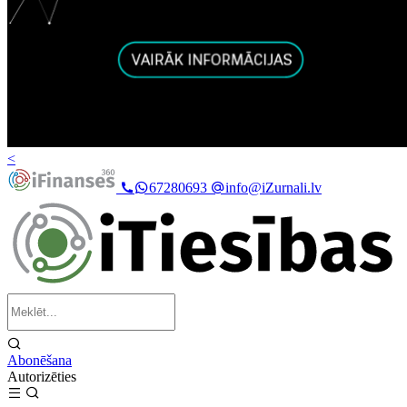
<
67280693
info@iZurnali.lv
Abonēšana
Autorizēties