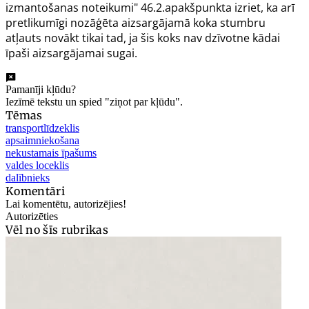
izmantošanas noteikumi"
46.
2.apakšpunkta izriet, ka arī
pretlikumīgi nozāģēta aizsargājamā koka stumbru
atļauts novākt tikai tad, ja šis koks nav dzīvotne kādai
īpaši aizsargājamai sugai.
Pamanīji kļūdu?
Iezīmē tekstu un spied "ziņot par kļūdu".
Tēmas
transportlīdzeklis
apsaimniekošana
nekustamais īpašums
valdes loceklis
dalībnieks
Komentāri
Lai komentētu, autorizējies!
Autorizēties
Vēl no šīs rubrikas