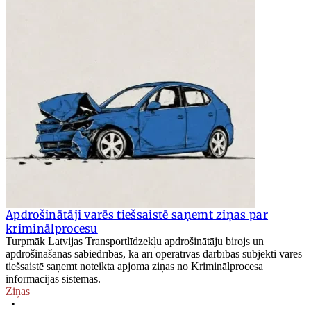
Apdrošinātāji varēs tiešsaistē saņemt ziņas par
kriminālprocesu
Turpmāk Latvijas Transportlīdzekļu apdrošinātāju birojs un
apdrošināšanas sabiedrības, kā arī operatīvās darbības subjekti varēs
tiešsaistē saņemt noteikta apjoma ziņas no Kriminālprocesa
informācijas sistēmas.
Ziņas
•