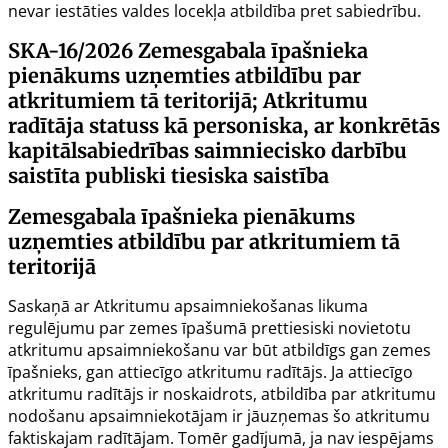
nevar iestāties valdes locekļa atbildība pret sabiedrību.
SKA-16/2026
Zemesgabala īpašnieka
pienākums uzņemties atbildību par
atkritumiem tā teritorijā; Atkritumu
radītāja statuss kā personiska, ar konkrētās
kapitālsabiedrības saimniecisko darbību
saistīta publiski tiesiska saistība
Zemesgabala īpašnieka pienākums
uzņemties atbildību par atkritumiem tā
teritorijā
Saskaņā ar Atkritumu apsaimniekošanas likuma
regulējumu par zemes īpašumā prettiesiski novietotu
atkritumu apsaimniekošanu var būt atbildīgs gan zemes
īpašnieks, gan attiecīgo atkritumu radītājs. Ja attiecīgo
atkritumu radītājs ir noskaidrots, atbildība par atkritumu
nodošanu apsaimniekotājam ir jāuzņemas šo atkritumu
faktiskajam radītājam. Tomēr gadījumā, ja nav iespējams