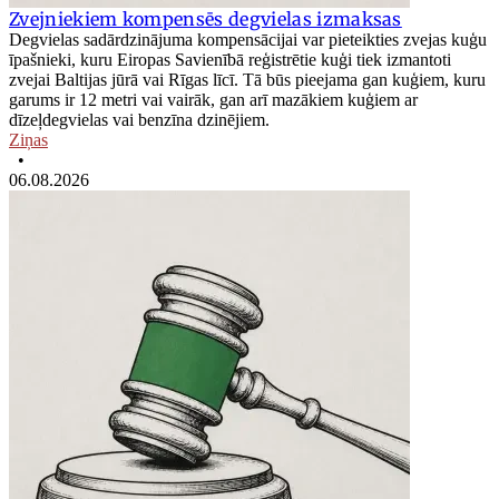
Zvejniekiem kompensēs degvielas izmaksas
Degvielas sadārdzinājuma kompensācijai var pieteikties zvejas kuģu
īpašnieki, kuru Eiropas Savienībā reģistrētie kuģi tiek izmantoti
zvejai Baltijas jūrā vai Rīgas līcī. Tā būs pieejama gan kuģiem, kuru
garums ir 12 metri vai vairāk, gan arī mazākiem kuģiem ar
dīzeļdegvielas vai benzīna dzinējiem.
Ziņas
•
06.08.2026