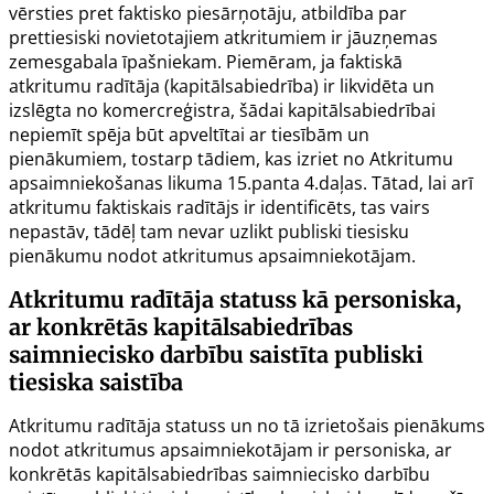
vērsties pret faktisko piesārņotāju, atbildība par
prettiesiski novietotajiem atkritumiem ir jāuzņemas
zemesgabala īpašniekam. Piemēram, ja faktiskā
atkritumu radītāja (kapitālsabiedrība) ir likvidēta un
izslēgta no komercreģistra, šādai kapitālsabiedrībai
nepiemīt spēja būt apveltītai ar tiesībām un
pienākumiem, tostarp tādiem, kas izriet no Atkritumu
apsaimniekošanas likuma
15.panta
4.daļas. Tātad, lai arī
atkritumu faktiskais radītājs ir identificēts, tas vairs
nepastāv, tādēļ tam nevar uzlikt publiski tiesisku
pienākumu nodot atkritumus apsaimniekotājam.
Atkritumu radītāja statuss kā personiska,
ar konkrētās kapitālsabiedrības
saimniecisko darbību saistīta publiski
tiesiska saistība
Atkritumu radītāja statuss un no tā izrietošais pienākums
nodot atkritumus apsaimniekotājam ir personiska, ar
konkrētās kapitālsabiedrības saimniecisko darbību