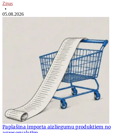
Ziņas
•
05.08.2026
Paplašina importa aizliegumu produktiem no
agresorvalstīm