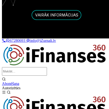
67280693
info@iZurnali.lv
Abonēšana
Autorizēties