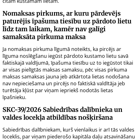
citām kustamām lietām.
Nomaksas pirkums, ar kuru pārdevējs
paturējis īpašuma tiesību uz pārdoto lietu
līdz tam laikam, kamēr nav galīgi
samaksāta pirkuma maksa
Ja nomaksas pirkuma līgumā noteikts, ka pircējs ar
līguma noslēgšanu iegūst pārdoto kustamo lietu savā
faktiskajā valdījumā, īpašuma tiesību uz to iegūstot tikai
ar visas pielīgtās maksas samaksu, pēc visas pirkuma
maksas samaksas jauna jeb atkārtota lietas nodošana
nav nepieciešama un pircējs no faktiskā valdītāja jeb
turētāja kļūst par viņam iepriekš nodotās lietas
īpašnieku.
SKC-39/2026
Sabiedrības dalībnieka un
valdes locekļa atbildības nošķiršana
Sabiedrības dalībniekam, kurš vienlaikus ir arī tās valdes
loceklis, par viņam piederošo kapitāla daļu atsavināšanu