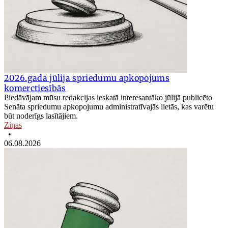
2026.gada jūlija spriedumu apkopojums
komerctiesībās
Piedāvājam mūsu redakcijas ieskatā interesantāko jūlijā publicēto
Senāta spriedumu apkopojumu administratīvajās lietās, kas varētu
būt noderīgs lasītājiem.
Ziņas
•
06.08.2026