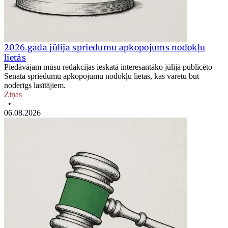
2026.gada jūlija spriedumu apkopojums nodokļu
lietās
Piedāvājam mūsu redakcijas ieskatā interesantāko jūlijā publicēto
Senāta spriedumu apkopojumu nodokļu lietās, kas varētu būt
noderīgs lasītājiem.
Ziņas
•
06.08.2026