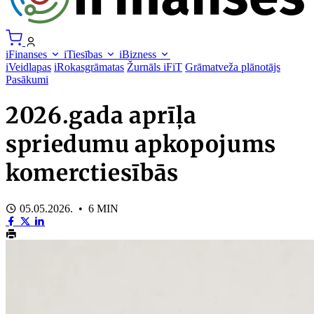
iFinanses
iTiesības
iBizness
iVeidlapas
iRokasgrāmatas
Žurnāls iFiT
Grāmatveža plānotājs
Pasākumi
2026.gada aprīļa
spriedumu apkopojums
komerctiesībās
05.05.2026. • 6 MIN