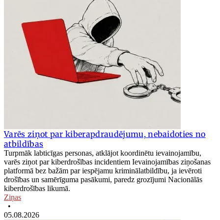
Varēs ziņot par kiberapdraudējumu, nebaidoties no
atbildības
Turpmāk labticīgas personas, atklājot koordinētu ievainojamību,
varēs ziņot par kiberdrošības incidentiem Ievainojamības ziņošanas
platformā bez bažām par iespējamu kriminālatbildību, ja ievēroti
drošības un samērīguma pasākumi, paredz grozījumi Nacionālās
kiberdrošības likumā.
Ziņas
•
05.08.2026