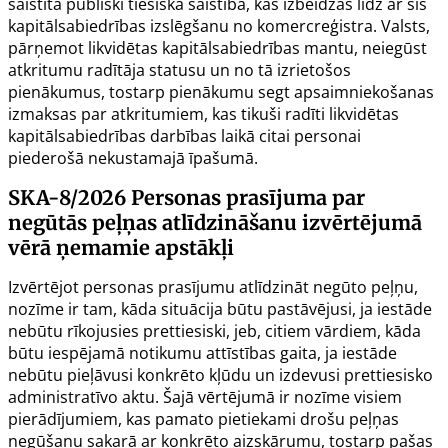
saistīta publiski tiesiska saistība, kas izbeidzas līdz ar šīs
kapitālsabiedrības izslēgšanu no komercreģistra. Valsts,
pārņemot likvidētas kapitālsabiedrības mantu, neiegūst
atkritumu radītāja statusu un no tā izrietošos
pienākumus, tostarp pienākumu segt apsaimniekošanas
izmaksas par atkritumiem, kas tikuši radīti likvidētas
kapitālsabiedrības darbības laikā citai personai
piederošā nekustamajā īpašumā.
SKA-8/2026
Personas prasījuma par
negūtās peļņas atlīdzināšanu izvērtējumā
vērā ņemamie apstākļi
Izvērtējot personas prasījumu atlīdzināt negūto peļņu,
nozīme ir tam, kāda situācija būtu pastāvējusi, ja iestāde
nebūtu rīkojusies prettiesiski, jeb, citiem vārdiem, kāda
būtu iespējamā notikumu attīstības gaita, ja iestāde
nebūtu pieļāvusi konkrēto kļūdu un izdevusi prettiesisko
administratīvo aktu. Šajā vērtējumā ir nozīme visiem
pierādījumiem, kas pamato pietiekami drošu peļņas
negūšanu sakarā ar konkrēto aizskārumu, tostarp pašas