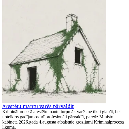
Arestētu mantu varēs pārvaldīt
Kriminālprocesā arestēto mantu turpmāk varēs ne tikai glabāt, bet
noteiktos gadījumos arī profesionāli pārvaldīt, paredz Ministru
kabineta 2026.gada 4.augustā atbalstītie grozījumi Kriminālprocesa
likumā.