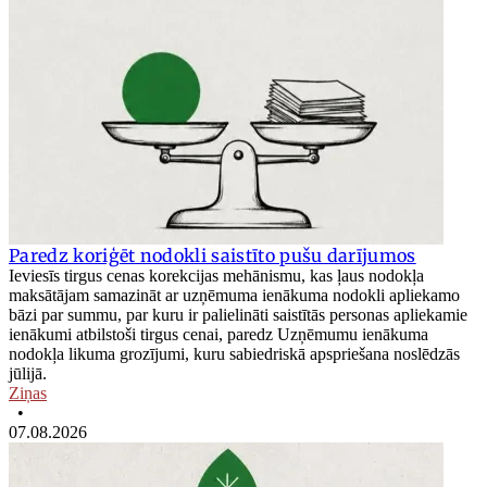
Paredz koriģēt nodokli saistīto pušu darījumos
Ieviesīs tirgus cenas korekcijas mehānismu, kas ļaus nodokļa
maksātājam samazināt ar uzņēmuma ienākuma nodokli apliekamo
bāzi par summu, par kuru ir palielināti saistītās personas apliekamie
ienākumi atbilstoši tirgus cenai, paredz Uzņēmumu ienākuma
nodokļa likuma grozījumi, kuru sabiedriskā apspriešana noslēdzās
jūlijā.
Ziņas
•
07.08.2026