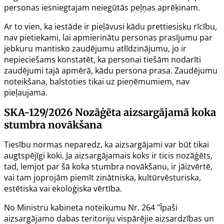
personas iesniegtajam neiegūtās peļņas aprēķinam.
Ar to vien, ka iestāde ir pieļāvusi kādu prettiesisku rīcību,
nav pietiekami, lai apmierinātu personas prasījumu par
jebkuru mantisko zaudējumu atlīdzinājumu, jo ir
nepieciešams konstatēt, ka personai tiešām nodarīti
zaudējumi tajā apmērā, kādu persona prasa. Zaudējumu
noteikšana, balstoties tikai uz pieņēmumiem, nav
pieļaujama.
SKA-129/2026
Nozāģēta aizsargājamā koka
stumbra novākšana
Tiesību normas neparedz, ka aizsargājami var būt tikai
augtspējīgi koki. Ja aizsargājamais koks ir ticis nozāģēts,
tad, lemjot par šā koka stumbra novākšanu, ir jāizvērtē,
vai tam joprojām piemīt zinātniska, kultūrvēsturiska,
estētiska vai ekoloģiska vērtība.
No Ministru kabineta noteikumu Nr. 264 "Īpaši
aizsargājamo dabas teritoriju vispārējie aizsardzības un