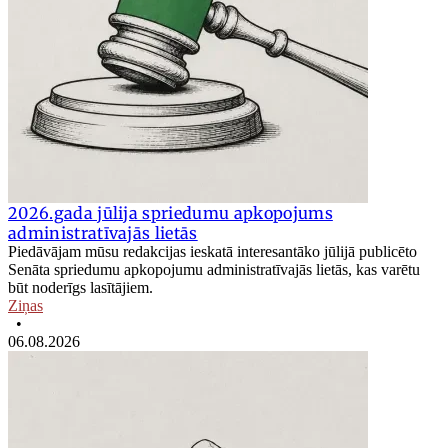
2026.gada jūlija spriedumu apkopojums
administratīvajās lietās
Piedāvājam mūsu redakcijas ieskatā interesantāko jūlijā publicēto
Senāta spriedumu apkopojumu administratīvajās lietās, kas varētu
būt noderīgs lasītājiem.
Ziņas
•
06.08.2026