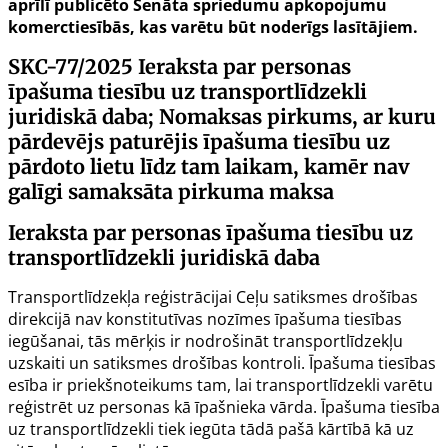
aprīlī publicēto Senāta spriedumu apkopojumu
komerctiesībās, kas varētu būt noderīgs lasītājiem.
SKC-77/2025
Ieraksta par personas
īpašuma tiesību uz transportlīdzekli
juridiskā daba; Nomaksas pirkums, ar kuru
pārdevējs paturējis īpašuma tiesību uz
pārdoto lietu līdz tam laikam, kamēr nav
galīgi samaksāta pirkuma maksa
Ieraksta par personas īpašuma tiesību uz
transportlīdzekli juridiskā daba
Transportlīdzekļa reģistrācijai Ceļu satiksmes drošības
direkcijā nav konstitutīvas nozīmes īpašuma tiesības
iegūšanai, tās mērķis ir nodrošināt transportlīdzekļu
uzskaiti un satiksmes drošības kontroli. Īpašuma tiesības
esība ir priekšnoteikums tam, lai transportlīdzekli varētu
reģistrēt uz personas kā īpašnieka vārda. Īpašuma tiesība
uz transportlīdzekli tiek iegūta tādā pašā kārtībā kā uz