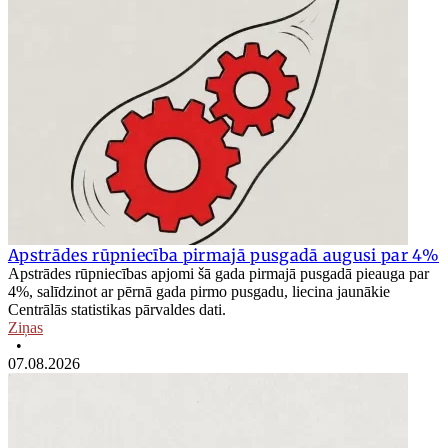
Apstrādes rūpniecība pirmajā pusgadā augusi par 4%
Apstrādes rūpniecības apjomi šā gada pirmajā pusgadā pieauga par
4%, salīdzinot ar pērnā gada pirmo pusgadu, liecina jaunākie
Centrālās statistikas pārvaldes dati.
Ziņas
•
07.08.2026