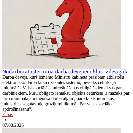
Nodarbināt īstermiņā darba devējiem kļūs izdevīgāk
Darba devējs, kurš izmanto Ministru kabineta prasībām atbilstošu
elektronisko darba laika uzskaites sistēmu, neveiks ceturkšņa
minimālās Valsts sociālās apdrošināšanas obligātās iemaksas par
darbiniekiem, kuru obligāto iemaksu objekts ceturksnī ir mazāks par
trim minimālajām mēneša darba algām, paredz Ekonomikas
ministrijas sagatavotie grozījumi likumā "Par valsts sociālo
apdrošināšanu".
Ziņas
•
07.08.2026