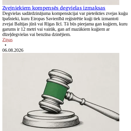
Zvejniekiem kompensēs degvielas izmaksas
Degvielas sadārdzinājuma kompensācijai var pieteikties zvejas kuģu
īpašnieki, kuru Eiropas Savienībā reģistrētie kuģi tiek izmantoti
zvejai Baltijas jūrā vai Rīgas līcī. Tā būs pieejama gan kuģiem, kuru
garums ir 12 metri vai vairāk, gan arī mazākiem kuģiem ar
dīzeļdegvielas vai benzīna dzinējiem.
Ziņas
•
06.08.2026