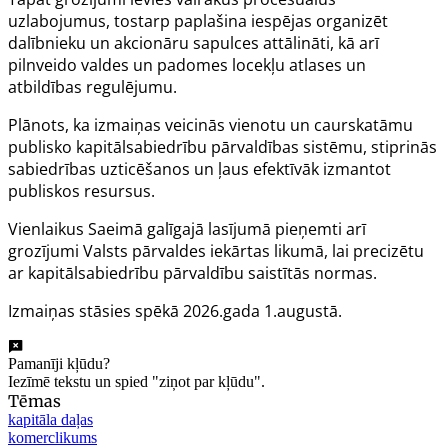
uzlabojumus, tostarp paplašina iespējas organizēt
dalībnieku un akcionāru sapulces attālināti, kā arī
pilnveido valdes un padomes locekļu atlases un
atbildības regulējumu.
Plānots, ka izmaiņas veicinās vienotu un caurskatāmu
publisko kapitālsabiedrību pārvaldības sistēmu, stiprinās
sabiedrības uzticēšanos un ļaus efektīvāk izmantot
publiskos resursus.
Vienlaikus Saeimā galīgajā lasījumā pieņemti arī
grozījumi Valsts pārvaldes iekārtas likumā, lai precizētu
ar kapitālsabiedrību pārvaldību saistītās normas.
Izmaiņas stāsies spēkā 2026.gada 1.augustā.
Pamanīji kļūdu?
Iezīmē tekstu un spied "ziņot par kļūdu".
Tēmas
kapitāla daļas
komerclikums