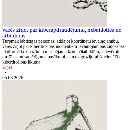
Varēs ziņot par kiberapdraudējumu, nebaidoties no
atbildības
Turpmāk labticīgas personas, atklājot koordinētu ievainojamību,
varēs ziņot par kiberdrošības incidentiem Ievainojamības ziņošanas
platformā bez bažām par iespējamu kriminālatbildību, ja ievēroti
drošības un samērīguma pasākumi, paredz grozījumi Nacionālās
kiberdrošības likumā.
Ziņas
•
05.08.2026