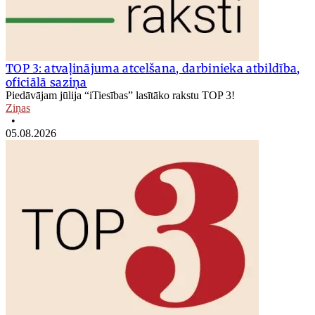
TOP 3: atvaļinājuma atcelšana, darbinieka atbildība,
oficiālā saziņa
Piedāvājam jūlija “iTiesības” lasītāko rakstu TOP 3!
Ziņas
•
05.08.2026