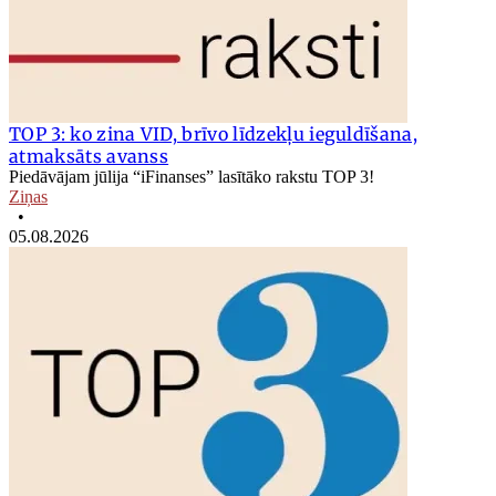
TOP 3: ko zina VID, brīvo līdzekļu ieguldīšana,
atmaksāts avanss
Piedāvājam jūlija “iFinanses” lasītāko rakstu TOP 3!
Ziņas
•
05.08.2026