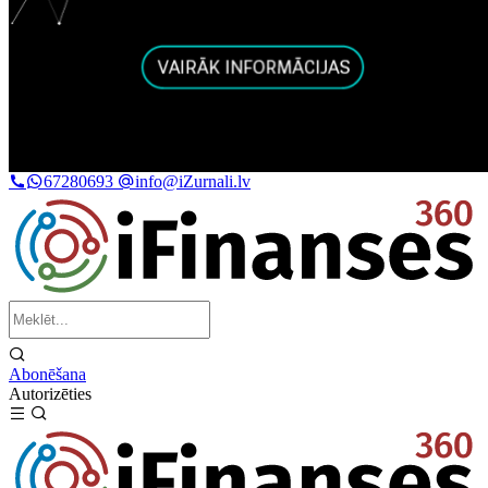
67280693
info@iZurnali.lv
Abonēšana
Autorizēties