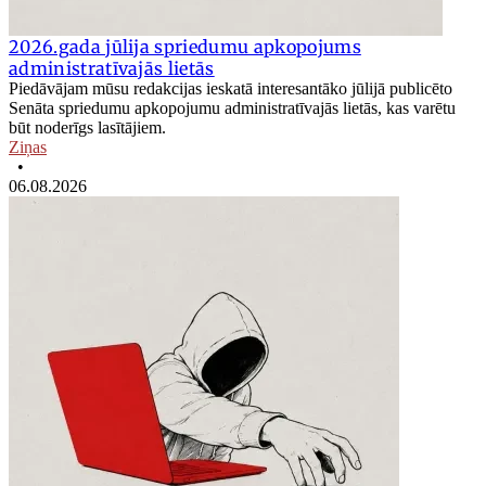
2026.gada jūlija spriedumu apkopojums
administratīvajās lietās
Piedāvājam mūsu redakcijas ieskatā interesantāko jūlijā publicēto
Senāta spriedumu apkopojumu administratīvajās lietās, kas varētu
būt noderīgs lasītājiem.
Ziņas
•
06.08.2026