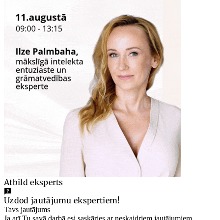
Atbild eksperts
Uzdod jautājumu ekspertiem!
Tavs jautājums
Ja arī Tu savā darbā esi saskāries ar neskaidriem jautājumiem