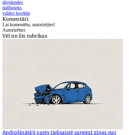
dividendes
dalībnieks
valdes loceklis
Komentāri
Lai komentētu, autorizējies!
Autorizēties
Vēl no šīs rubrikas
Apdrošinātāji varēs tiešsaistē saņemt ziņas par