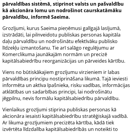
pārvaldības sistēmā, stiprinot valsts un pašvaldību
kā akcionāra lomu un nodrošinot caurskatāmāku
pārvaldību, informē Saeima.
Grozījumi, kurus Saeima pieņēmusi galīgajā lasījumā,
izstrādāti, lai pilnveidotu publiskas personas kapitāla
daļu pārvaldību un nodrošinātu efektīvāku publisko
līdzekļu izmantošanu. Tie arī salāgo regulējumu ar
Komerclikuma jaunākajām normām un precizē
kapitālsabiedrību reorganizācijas un pārveides kārtību.
Viens no būtiskākajiem grozījumu virzieniem ir labas
pārvaldības principu nostiprināšana likumā. Tajā ieviesti
informēta un aktīva īpašnieka, risku vadības, informācijas
atklātības un sadarbības principi, lai nodrošinātu
jēgpilnu, nevis formālu kapitālsabiedrību pārvaldību.
Vienlaikus grozījumi stiprina publiskas personas kā
akcionāra iesaisti kapitālsabiedrību stratēģiskajā vadībā.
Ar likuma grozījumiem precizēta kārtība, kādā tiek
izvērtēta līdzdalība kapitālsabiedrībās un noteikti to