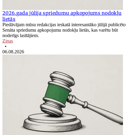
2026.gada jūlija spriedumu apkopojums nodokļu
lietās
Piedāvājam mūsu redakcijas ieskatā interesantāko jūlijā publicēto
Senāta spriedumu apkopojumu nodokļu lietās, kas varētu būt
noderīgs lasītājiem.
Ziņas
•
06.08.2026