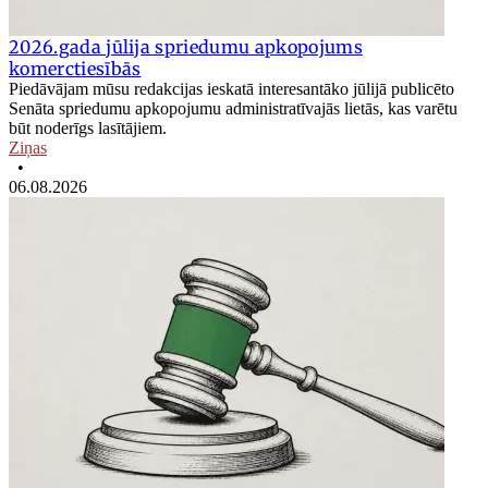
2026.gada jūlija spriedumu apkopojums
komerctiesībās
Piedāvājam mūsu redakcijas ieskatā interesantāko jūlijā publicēto
Senāta spriedumu apkopojumu administratīvajās lietās, kas varētu
būt noderīgs lasītājiem.
Ziņas
•
06.08.2026