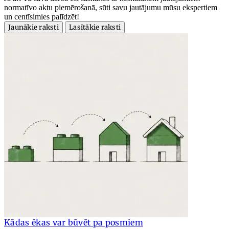
normatīvo aktu piemērošanā, sūti savu jautājumu mūsu ekspertiem
un centīsimies palīdzēt!
Jaunākie raksti
Lasītākie raksti
Kādas ēkas var būvēt pa posmiem