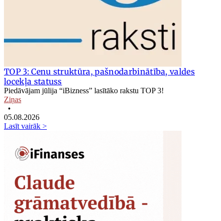
TOP 3: Cenu struktūra, pašnodarbinātība, valdes
locekļa statuss
Piedāvājam jūlija “iBizness” lasītāko rakstu TOP 3!
Ziņas
•
05.08.2026
Lasīt vairāk >