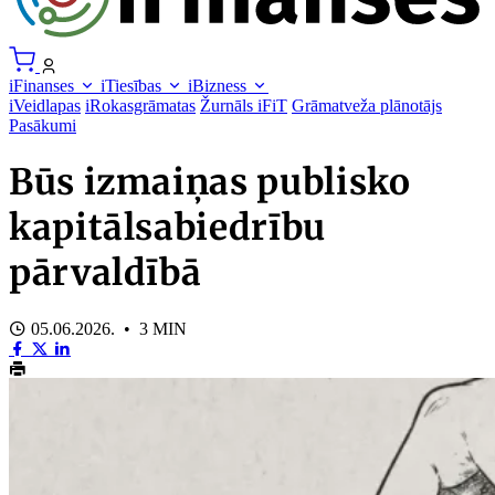
iFinanses
iTiesības
iBizness
iVeidlapas
iRokasgrāmatas
Žurnāls iFiT
Grāmatveža plānotājs
Pasākumi
Būs izmaiņas publisko
kapitālsabiedrību
pārvaldībā
05.06.2026. • 3 MIN