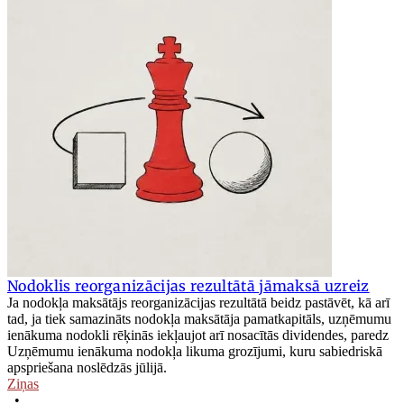
Nodoklis reorganizācijas rezultātā jāmaksā uzreiz
Ja nodokļa maksātājs reorganizācijas rezultātā beidz pastāvēt, kā arī
tad, ja tiek samazināts nodokļa maksātāja pamatkapitāls, uzņēmumu
ienākuma nodokli rēķinās iekļaujot arī nosacītās dividendes, paredz
Uzņēmumu ienākuma nodokļa likuma grozījumi, kuru sabiedriskā
apspriešana noslēdzās jūlijā.
Ziņas
•