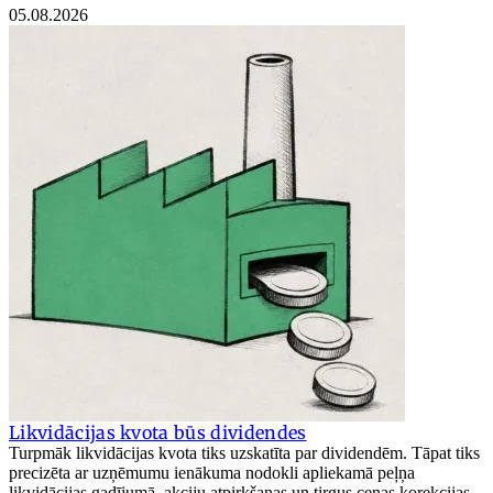
05.08.2026
Likvidācijas kvota būs dividendes
Turpmāk likvidācijas kvota tiks uzskatīta par dividendēm. Tāpat tiks
precizēta ar uzņēmumu ienākuma nodokli apliekamā peļņa
likvidācijas gadījumā, akciju atpirkšanas un tirgus cenas korekcijas