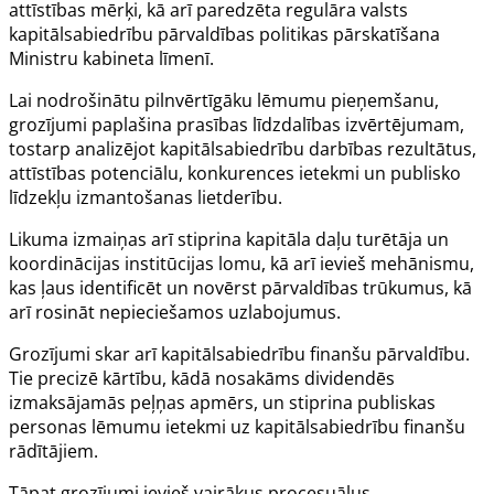
attīstības mērķi, kā arī paredzēta regulāra valsts
kapitālsabiedrību pārvaldības politikas pārskatīšana
Ministru kabineta līmenī.
Lai nodrošinātu pilnvērtīgāku lēmumu pieņemšanu,
grozījumi paplašina prasības līdzdalības izvērtējumam,
tostarp analizējot kapitālsabiedrību darbības rezultātus,
attīstības potenciālu, konkurences ietekmi un publisko
līdzekļu izmantošanas lietderību.
Likuma izmaiņas arī stiprina kapitāla daļu turētāja un
koordinācijas institūcijas lomu, kā arī ievieš mehānismu,
kas ļaus identificēt un novērst pārvaldības trūkumus, kā
arī rosināt nepieciešamos uzlabojumus.
Grozījumi skar arī kapitālsabiedrību finanšu pārvaldību.
Tie precizē kārtību, kādā nosakāms dividendēs
izmaksājamās peļņas apmērs, un stiprina publiskas
personas lēmumu ietekmi uz kapitālsabiedrību finanšu
rādītājiem.
Tāpat grozījumi ievieš vairākus procesuālus