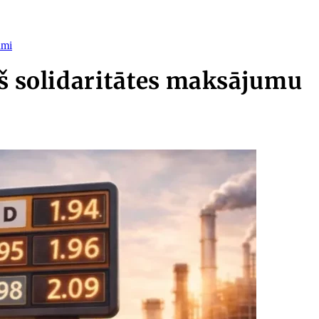
umi
eš solidaritātes maksājumu