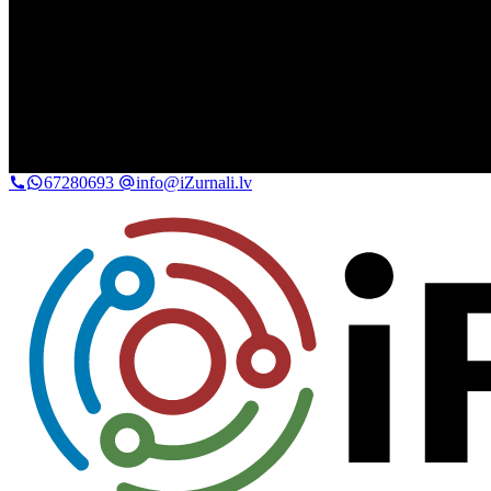
67280693
info@iZurnali.lv