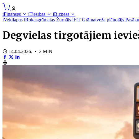
iFinanses
iTiesības
iBizness
iVeidlapas
iRokasgrāmatas
Žurnāls iFiT
Grāmatveža plānotājs
Pasāk
Degvielas tirgotājiem ievi
14.04.2026. • 2 MIN