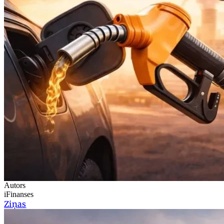
Autors
iFinanses
Ziņas