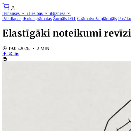
iFinanses
iTiesības
iBizness
iVeidlapas
iRokasgrāmatas
Žurnāls iFiT
Grāmatveža plānotājs
Pasāk
Elastīgāki noteikumi revīzi
19.05.2026. • 2 MIN