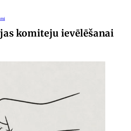
umi
jas komiteju ievēlēšanai