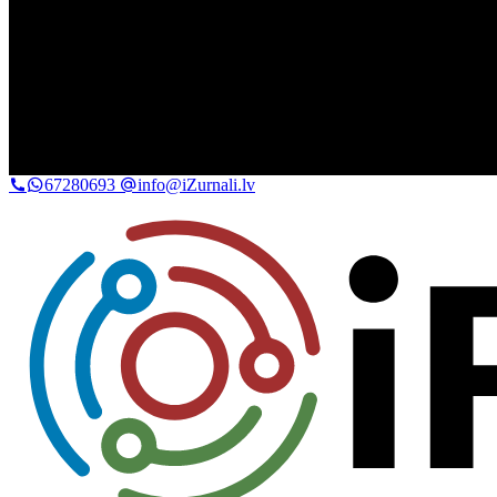
67280693
info@iZurnali.lv