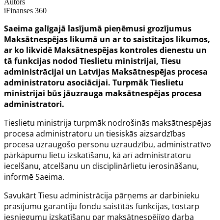
Autors
iFinanses 360
Saeima galīgajā lasījumā pieņēmusi grozījumus
Maksātnespējas likumā un ar to saistītajos likumos,
ar ko likvidē Maksātnespējas kontroles dienestu un
tā funkcijas nodod Tieslietu ministrijai, Tiesu
administrācijai un Latvijas Maksātnespējas procesa
administratoru asociācijai. Turpmāk Tieslietu
ministrijai būs jāuzrauga maksātnespējas procesa
administratori.
Tieslietu ministrija turpmāk nodrošinās maksātnespējas
procesa administratoru un tiesiskās aizsardzības
procesa uzraugošo personu uzraudzību, administratīvo
pārkāpumu lietu izskatīšanu, kā arī administratoru
iecelšanu, atcelšanu un disciplinārlietu ierosināšanu,
informē Saeima.
Savukārt Tiesu administrācija pārņems ar darbinieku
prasījumu garantiju fondu saistītās funkcijas, tostarp
iesniegumu izskatīšanu par maksātnespējīgo darba