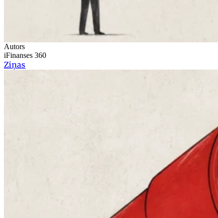
Autors
iFinanses 360
Ziņas