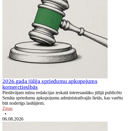
2026.gada jūlija spriedumu apkopojums
komerctiesībās
Piedāvājam mūsu redakcijas ieskatā interesantāko jūlijā publicēto
Senāta spriedumu apkopojumu administratīvajās lietās, kas varētu
būt noderīgs lasītājiem.
Ziņas
•
06.08.2026