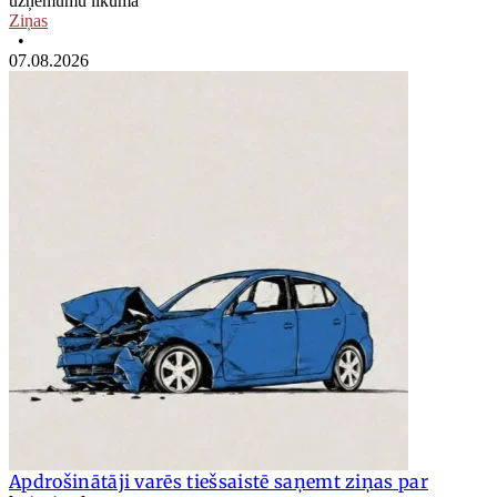
uzņēmumu likumā
Ziņas
•
07.08.2026
Apdrošinātāji varēs tiešsaistē saņemt ziņas par