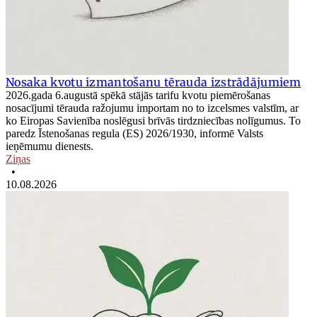
Nosaka kvotu izmantošanu tērauda izstrādājumiem
2026.gada 6.augustā spēkā stājās tarifu kvotu piemērošanas
nosacījumi tērauda ražojumu importam no to izcelsmes valstīm, ar
ko Eiropas Savienība noslēgusi brīvās tirdzniecības nolīgumus. To
paredz Īstenošanas regula (ES) 2026/1930, informē Valsts
ieņēmumu dienests.
Ziņas
•
10.08.2026