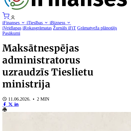
iFinanses
iTiesības
iBizness
iVeidlapas
iRokasgrāmatas
Žurnāls iFiT
Grāmatveža plānotājs
Pasākumi
Maksātnespējas
administratorus
uzraudzīs Tieslietu
ministrija
11.06.2026. • 2 MIN