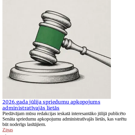
2026.gada jūlija spriedumu apkopojums
administratīvajās lietās
Piedāvājam mūsu redakcijas ieskatā interesantāko jūlijā publicēto
Senāta spriedumu apkopojumu administratīvajās lietās, kas varētu
būt noderīgs lasītājiem.
Ziņas