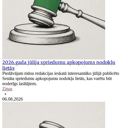
2026.gada jūlija spriedumu apkopojums nodokļu
lietās
Piedāvājam mūsu redakcijas ieskatā interesantāko jūlijā publicēto
Senāta spriedumu apkopojumu nodokļu lietās, kas varētu būt
noderīgs lasītājiem.
Ziņas
•
06.08.2026