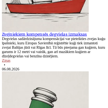
Zvejniekiem kompensēs degvielas izmaksas
Degvielas sadārdzinājuma kompensācijai var pieteikties zvejas kuģu
īpašnieki, kuru Eiropas Savienībā reģistrētie kuģi tiek izmantoti
zvejai Baltijas jūrā vai Rīgas līcī. Tā būs pieejama gan kuģiem, kuru
garums ir 12 metri vai vairāk, gan arī mazākiem kuģiem ar
dīzeļdegvielas vai benzīna dzinējiem.
Ziņas
•
06.08.2026