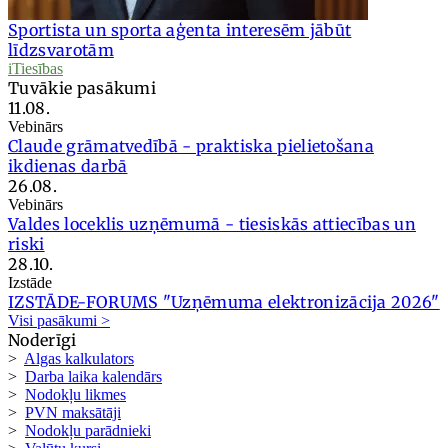
Sportista un sporta aģenta interesēm jābūt
līdzsvarotām
iTiesības
Tuvākie pasākumi
11.08.
Vebinārs
Claude grāmatvedībā - praktiska pielietošana
ikdienas darbā
26.08.
Vebinārs
Valdes loceklis uzņēmumā - tiesiskās attiecības un
riski
28.10.
Izstāde
IZSTĀDE-FORUMS "Uzņēmuma elektronizācija 2026"
Visi pasākumi >
Noderīgi
>
Algas kalkulators
>
Darba laika kalendārs
>
Nodokļu likmes
>
PVN maksātāji
>
Nodokļu parādnieki