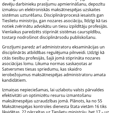
devēju darbinieku prasījumu apmierināšanu, depozītu
izmaksu un elektroniskās maksātnespējas uzskaites
sistēmas uzturēšanu. Disciplinārprocesā iesaistīs gan
Tieslietu ministriju, gan nozares asociāciju, līdzīgi kā tas
notiek zvērinātu advokātu un tiesu izpildītāju profesijās.
Vienlaikus paredzēts stiprināt sistēmas caurspīdību,
tostarp nodrošinot disciplinārsodu publiskošanu.
Grozījumi paredz arī administratoru eksaminācijas un
disciplinārās atbildības regulējuma pilnveidi. Līdzīgi kā
citās tiesību profesijās, šajā jomā stiprināta nozares
asociācijas lomu. Likuma normas saskaņotas ar
Satversmes tiesas spriedumu, kas skaidro
ierobežojumus maksātnespējas administratoru amata
kandidātiem.
Izmaiņas nepieciešamas, lai uzlabotu valsts pārvaldes
efektivitāti un optimizētu resursu izmantošanu
maksātnespējas uzraudzības jomā. Plānots, ka no 55
Maksātnespējas kontroles dienesta štata vietām 16 tiks
likvidētas, 22 pārceltas uz Tieslietu ministriju, bet 17 – uz