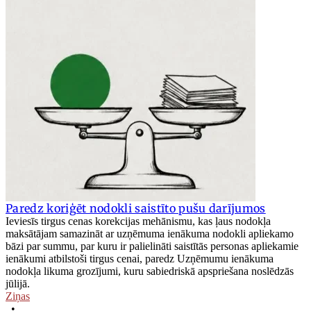
Paredz koriģēt nodokli saistīto pušu darījumos
Ieviesīs tirgus cenas korekcijas mehānismu, kas ļaus nodokļa
maksātājam samazināt ar uzņēmuma ienākuma nodokli apliekamo
bāzi par summu, par kuru ir palielināti saistītās personas apliekamie
ienākumi atbilstoši tirgus cenai, paredz Uzņēmumu ienākuma
nodokļa likuma grozījumi, kuru sabiedriskā apspriešana noslēdzās
jūlijā.
Ziņas
•