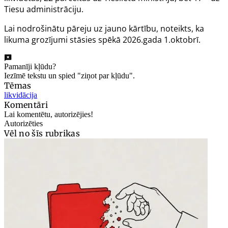
Tiesu administrāciju.
Lai nodrošinātu pāreju uz jauno kārtību, noteikts, ka
likuma grozījumi stāsies spēkā 2026.gada 1.oktobrī.
Pamanīji kļūdu?
Iezīmē tekstu un spied "ziņot par kļūdu".
Tēmas
likvidācija
Komentāri
Lai komentētu, autorizējies!
Autorizēties
Vēl no šīs rubrikas