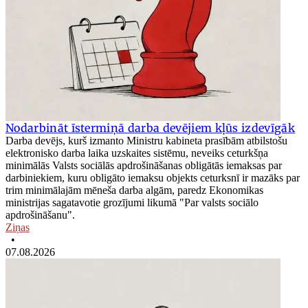
Nodarbināt īstermiņā darba devējiem kļūs izdevīgāk
Darba devējs, kurš izmanto Ministru kabineta prasībām atbilstošu
elektronisko darba laika uzskaites sistēmu, neveiks ceturkšņa
minimālās Valsts sociālās apdrošināšanas obligātās iemaksas par
darbiniekiem, kuru obligāto iemaksu objekts ceturksnī ir mazāks par
trim minimālajām mēneša darba algām, paredz Ekonomikas
ministrijas sagatavotie grozījumi likumā "Par valsts sociālo
apdrošināšanu".
Ziņas
•
07.08.2026