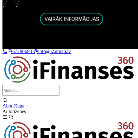
67280693
info@iZurnali.lv
Abonēšana
Autorizēties