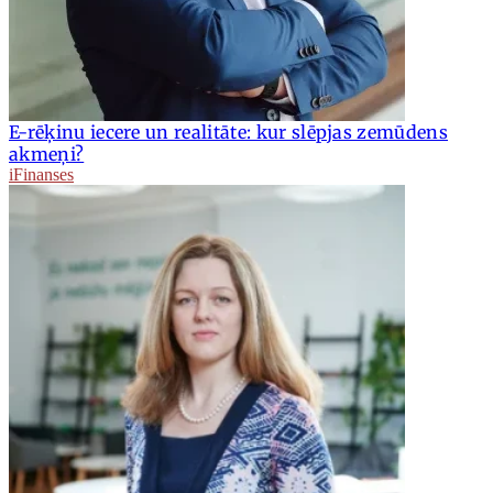
E-rēķinu iecere un realitāte: kur slēpjas zemūdens
akmeņi?
iFinanses