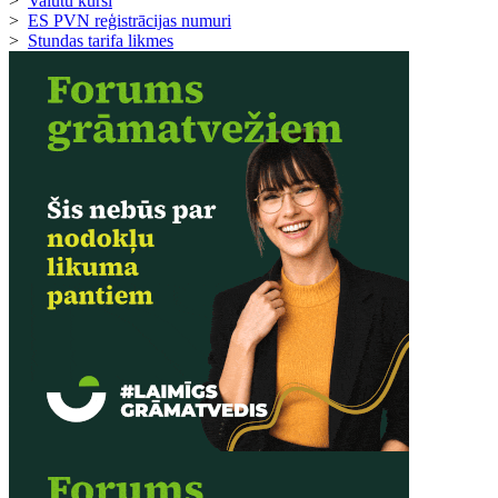
>
Valūtu kursi
>
ES PVN reģistrācijas numuri
>
Stundas tarifa likmes