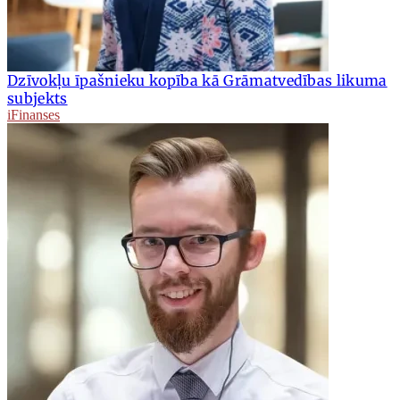
Dzīvokļu īpašnieku kopība kā Grāmatvedības likuma
subjekts
iFinanses