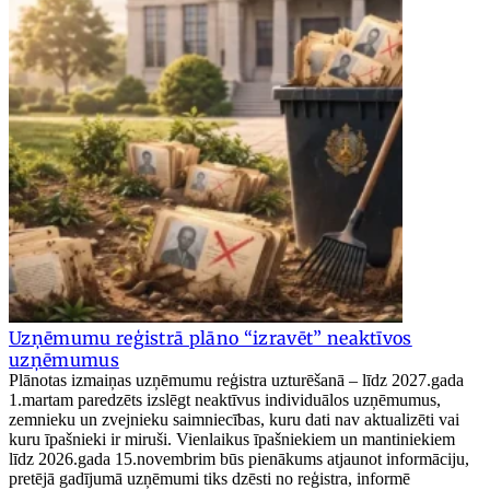
Uzņēmumu reģistrā plāno “izravēt” neaktīvos
uzņēmumus
Plānotas izmaiņas uzņēmumu reģistra uzturēšanā – līdz 2027.gada
1.martam paredzēts izslēgt neaktīvus individuālos uzņēmumus,
zemnieku un zvejnieku saimniecības, kuru dati nav aktualizēti vai
kuru īpašnieki ir miruši. Vienlaikus īpašniekiem un mantiniekiem
līdz 2026.gada 15.novembrim būs pienākums atjaunot informāciju,
pretējā gadījumā uzņēmumi tiks dzēsti no reģistra, informē