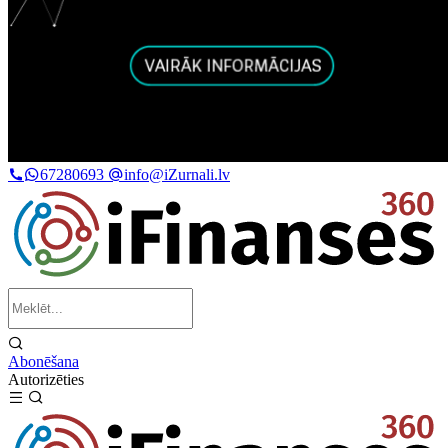
67280693
info@iZurnali.lv
Abonēšana
Autorizēties