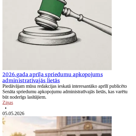
2026.gada aprīļa spriedumu apkopojums
administratīvajās lietās
Piedāvājam mūsu redakcijas ieskatā interesantāko aprīlī publicēto
Senāta spriedumu apkopojumu administratīvajās lietās, kas varētu
būt noderīgs lasītājiem.
Ziņas
•
05.05.2026