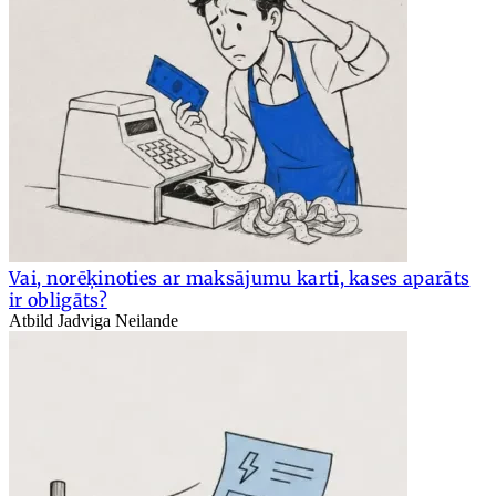
Vai, norēķinoties ar maksājumu karti, kases aparāts
ir obligāts?
Atbild Jadviga Neilande