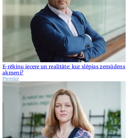
E-rēķinu iecere un realitāte: kur slēpjas zemūdens
akmeņi?
Pieredze