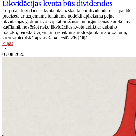
Likvidācijas kvota būs dividendes
Turpmāk likvidācijas kvota tiks uzskatīta par dividendēm. Tāpat tiks
precizēta ar uzņēmumu ienākuma nodokli apliekamā peļņa
likvidācijas gadījumā, akciju atpirkšanas un tirgus cenas korekcijas
gadījumā, novēršot risku likvidācijas kvotu aplikt ar dubulto
nodokli, paredz Uzņēmumu ienākuma nodokļa likuma grozījumi,
kuru sabiedriskā apspriešana noslēdzās jūlijā.
Ziņas
•
05.08.2026