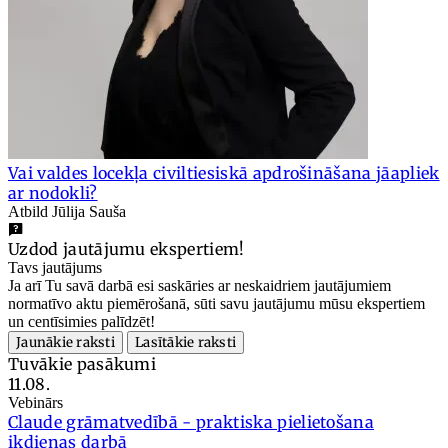
Vai valdes locekļa civiltiesiskā apdrošināšana jāapliek
ar nodokli?
Atbild Jūlija Sauša
Uzdod jautājumu ekspertiem!
Tavs jautājums
Ja arī Tu savā darbā esi saskāries ar neskaidriem jautājumiem
normatīvo aktu piemērošanā, sūti savu jautājumu mūsu ekspertiem
un centīsimies palīdzēt!
Jaunākie raksti
Lasītākie raksti
Tuvākie pasākumi
11.08.
Vebinārs
Claude grāmatvedībā - praktiska pielietošana
ikdienas darbā