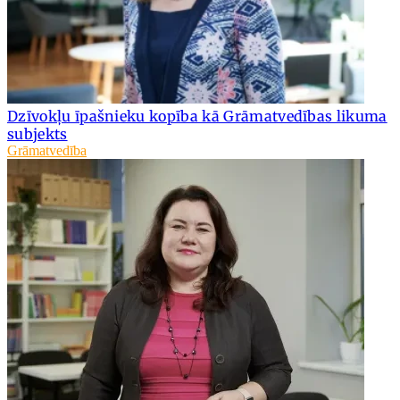
Dzīvokļu īpašnieku kopība kā Grāmatvedības likuma
subjekts
Grāmatvedība