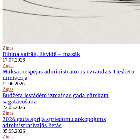
Ziņas
Dibina vairāk, likvidē – mazāk
17.07.2026
Ziņas
Maksātnespējas administratorus uzraudzīs Tieslietu
ministrija
11.06.2026
Ziņas
Budžeta iestādēm izmaiņas gada pārskata
sagatavošanā
22.05.2026
Ziņas
2026.gada aprīļa spriedumu apkopojums
administratīvajās lietās
05.05.2026
Ziņas