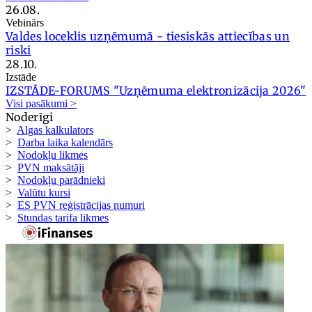
26.08.
Vebinārs
Valdes loceklis uzņēmumā - tiesiskās attiecības un
riski
28.10.
Izstāde
IZSTĀDE-FORUMS "Uzņēmuma elektronizācija 2026"
Visi pasākumi >
Noderīgi
>
Algas kalkulators
>
Darba laika kalendārs
>
Nodokļu likmes
>
PVN maksātāji
>
Nodokļu parādnieki
>
Valūtu kursi
>
ES PVN reģistrācijas numuri
>
Stundas tarifa likmes