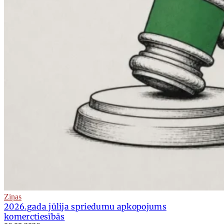
Ziņas
2026.gada jūlija spriedumu apkopojums
komerctiesībās