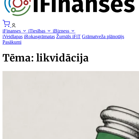
iFinanses
iTiesības
iBizness
iVeidlapas
iRokasgrāmatas
Žurnāls iFiT
Grāmatveža plānotājs
Pasākumi
Tēma: likvidācija