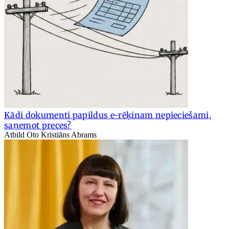
Kādi dokumenti papildus e-rēķinam nepieciešami,
saņemot preces?
Atbild Oto Kristiāns Abrams