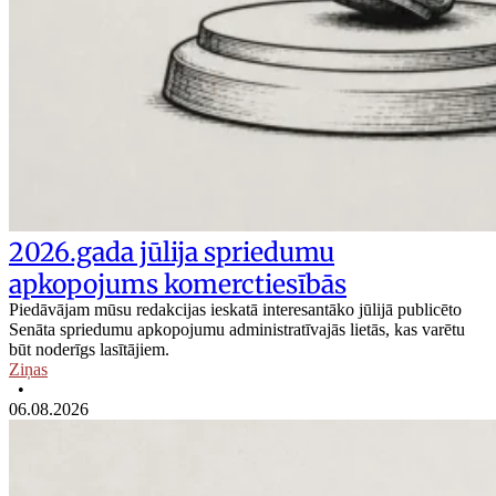
2026.gada jūlija spriedumu
apkopojums komerctiesībās
Piedāvājam mūsu redakcijas ieskatā interesantāko jūlijā publicēto
Senāta spriedumu apkopojumu administratīvajās lietās, kas varētu
būt noderīgs lasītājiem.
Ziņas
•
06.08.2026