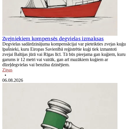
Zvejniekiem kompensēs degvielas izmaksas
Degvielas sadārdzinājuma kompensācijai var pieteikties zvejas kuģu
īpašnieki, kuru Eiropas Savienībā reģistrētie kuģi tiek izmantoti
zvejai Baltijas jūrā vai Rīgas līcī. Tā būs pieejama gan kuģiem, kuru
garums ir 12 metri vai vairāk, gan arī mazākiem kuģiem ar
dīzeļdegvielas vai benzīna dzinējiem.
Ziņas
•
06.08.2026