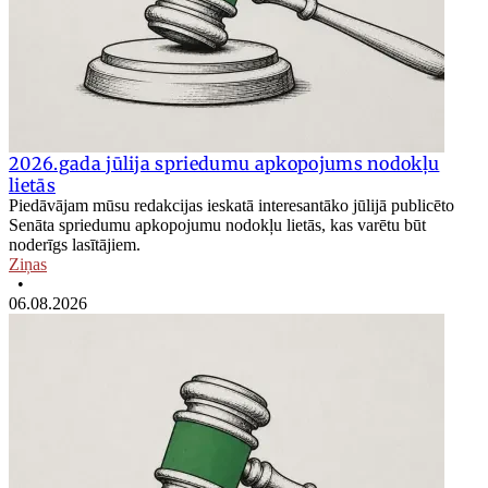
2026.gada jūlija spriedumu apkopojums nodokļu
lietās
Piedāvājam mūsu redakcijas ieskatā interesantāko jūlijā publicēto
Senāta spriedumu apkopojumu nodokļu lietās, kas varētu būt
noderīgs lasītājiem.
Ziņas
•
06.08.2026