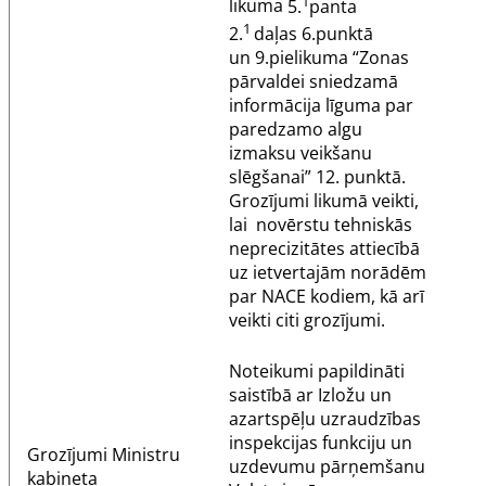
1
likuma
5.
panta
1
2.
daļas 6.punktā
un 9.pielikuma “Zonas
pārvaldei sniedzamā
informācija līguma par
paredzamo algu
izmaksu veikšanu
slēgšanai” 12. punktā.
Grozījumi likumā veikti,
lai novērstu tehniskās
neprecizitātes attiecībā
uz ietvertajām norādēm
par NACE kodiem, kā arī
veikti citi grozījumi.
Noteikumi papildināti
saistībā ar Izložu un
azartspēļu uzraudzības
inspekcijas funkciju un
Grozījumi
Ministru
uzdevumu pārņemšanu
kabineta