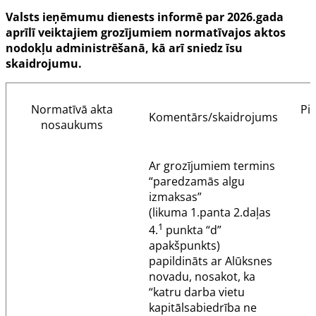
Valsts ieņēmumu dienests informē par 2026.gada
aprīlī veiktajiem grozījumiem normatīvajos aktos
nodokļu administrēšanā, kā arī sniedz īsu
skaidrojumu.
Normatīvā akta
Pi
Komentārs/skaidrojums
nosaukums
Ar grozījumiem termins
“paredzamās algu
izmaksas”
(likuma
1.panta
2.daļas
1
4.
punkta “d”
apakšpunkts)
papildināts ar Alūksnes
novadu, nosakot, ka
“katru darba vietu
kapitālsabiedrība ne