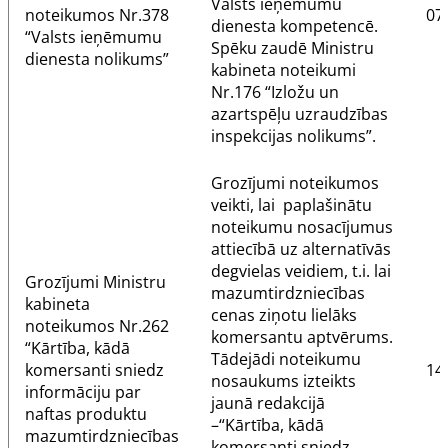
Valsts ieņēmumu
noteikumos Nr.378
07
dienesta kompetencē.
“Valsts ieņēmumu
Spēku zaudē Ministru
dienesta nolikums”
kabineta noteikumi
Nr.176 “
Izložu un
azartspēļu uzraudzības
inspekcijas nolikums
”.
Grozījumi noteikumos
veikti, lai paplašinātu
noteikumu nosacījumus
attiecībā uz alternatīvās
degvielas veidiem, t.i. lai
Grozījumi
Ministru
mazumtirdzniecības
kabineta
cenas ziņotu lielāks
noteikumos Nr.262
komersantu aptvērums.
“Kārtība, kādā
Tādejādi noteikumu
komersanti sniedz
14
nosaukums izteikts
informāciju par
jaunā redakcijā
naftas produktu
–“Kārtība, kādā
mazumtirdzniecības
komersanti sniedz