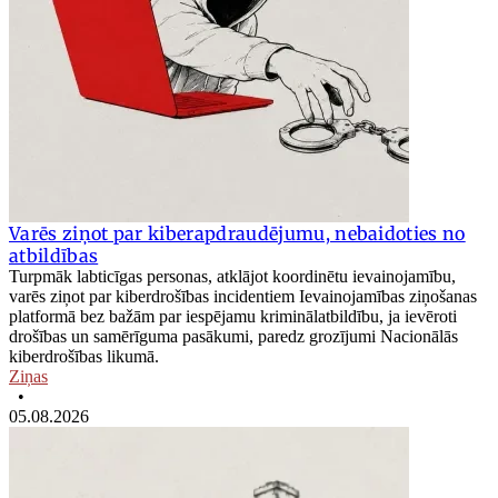
Varēs ziņot par kiberapdraudējumu, nebaidoties no
atbildības
Turpmāk labticīgas personas, atklājot koordinētu ievainojamību,
varēs ziņot par kiberdrošības incidentiem Ievainojamības ziņošanas
platformā bez bažām par iespējamu kriminālatbildību, ja ievēroti
drošības un samērīguma pasākumi, paredz grozījumi Nacionālās
kiberdrošības likumā.
Ziņas
•
05.08.2026