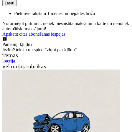
Lasīt!
Piekļuve rakstam 1 mēnesi no iegādes brīža
Noformējot pirkumu, netiek piesaistīta maksājumu karte un nenotiek
automātiski maksājumi!
Apskatīt citas abonēšanas iespējas
Pamanīji kļūdu?
Iezīmē tekstu un spied "ziņot par kļūdu".
Tēmas
loterija
Vēl no šīs rubrikas