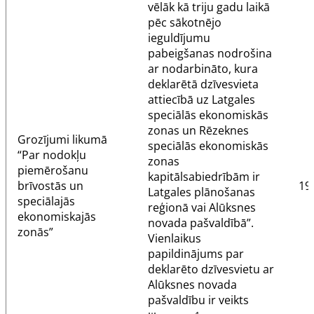
vēlāk kā triju gadu laikā
pēc sākotnējo
ieguldījumu
pabeigšanas nodrošina
ar nodarbināto, kura
deklarētā dzīvesvieta
attiecībā uz Latgales
speciālās ekonomiskās
zonas un Rēzeknes
Grozījumi likumā
speciālās ekonomiskās
“
Par nodokļu
zonas
piemērošanu
kapitālsabiedrībām ir
brīvostās un
19
Latgales plānošanas
speciālajās
reģionā vai Alūksnes
ekonomiskajās
novada pašvaldībā”.
zonās
”
Vienlaikus
papildinājums par
deklarēto dzīvesvietu ar
Alūksnes novada
pašvaldību ir veikts