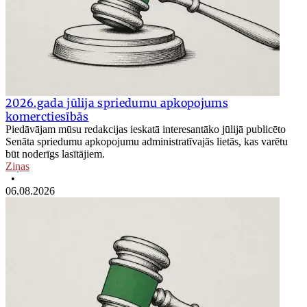
2026.gada jūlija spriedumu apkopojums
komerctiesībās
Piedāvājam mūsu redakcijas ieskatā interesantāko jūlijā publicēto
Senāta spriedumu apkopojumu administratīvajās lietās, kas varētu
būt noderīgs lasītājiem.
Ziņas
•
06.08.2026