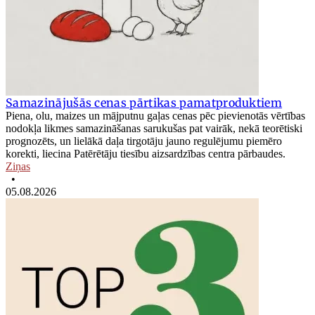
Samazinājušās cenas pārtikas pamatproduktiem
Piena, olu, maizes un mājputnu gaļas cenas pēc pievienotās vērtības
nodokļa likmes samazināšanas sarukušas pat vairāk, nekā teorētiski
prognozēts, un lielākā daļa tirgotāju jauno regulējumu piemēro
korekti, liecina Patērētāju tiesību aizsardzības centra pārbaudes.
Ziņas
•
05.08.2026