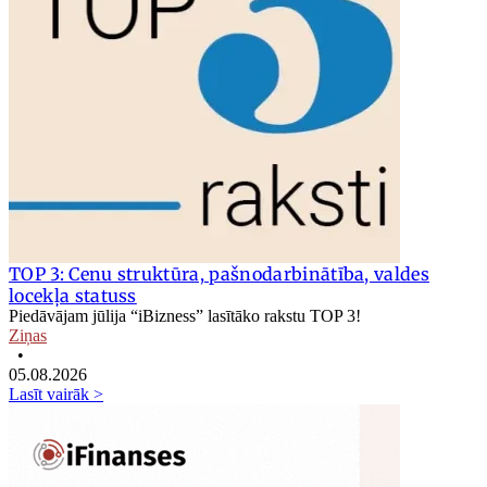
TOP 3: Cenu struktūra, pašnodarbinātība, valdes
locekļa statuss
Piedāvājam jūlija “iBizness” lasītāko rakstu TOP 3!
Ziņas
•
05.08.2026
Lasīt vairāk >