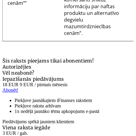
cenām””
informāciju par naftas
produktu un alternatīvo
degvielu
mazumtirdzniecības
cenām”.
Šis raksts pieejams tikai abonentiem!
Autorizējies
Vēl neabonē?
Iepazīšanās piedāvājums
18 EUR
9 EUR
/ pirmais mēnesis
Abonēt!
Piekļuve jaunākajiem iFinanses rakstiem
Piekļuve rakstu arhīvam
1x nedēļā jaunāko tēmu apkopojums e-pastā
Piedāvājums spēkā jauniem klientiem
Viena raksta iegāde
3 EUR
/ gab.