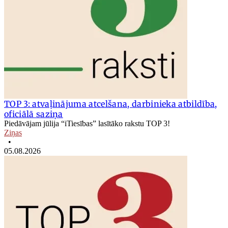
TOP 3: atvaļinājuma atcelšana, darbinieka atbildība,
oficiālā saziņa
Piedāvājam jūlija “iTiesības” lasītāko rakstu TOP 3!
Ziņas
•
05.08.2026