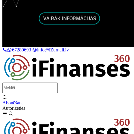
67280693
info@iZurnali.lv
Abonēšana
Autorizēties