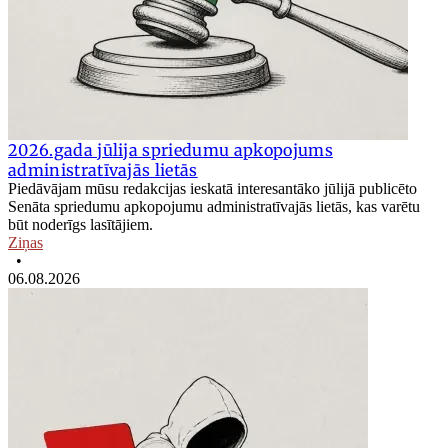
2026.gada jūlija spriedumu apkopojums
administratīvajās lietās
Piedāvājam mūsu redakcijas ieskatā interesantāko jūlijā publicēto
Senāta spriedumu apkopojumu administratīvajās lietās, kas varētu
būt noderīgs lasītājiem.
Ziņas
•
06.08.2026