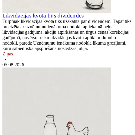
Likvidācijas kvota būs dividendes
Turpmāk likvidācijas kvota tiks uzskatīta par dividendēm. Tāpat tiks
precizēta ar uzņēmumu ienākuma nodokli apliekamā peļņa
likvidācijas gadījumā, akciju atpirkšanas un tirgus cenas korekcijas
gadījumā, novēršot risku likvidācijas kvotu aplikt ar dubulto
nodokli, paredz Uzņēmumu ienākuma nodokļa likuma grozījumi,
kuru sabiedriskā apspriešana noslēdzās jūlijā.
Ziņas
•
05.08.2026