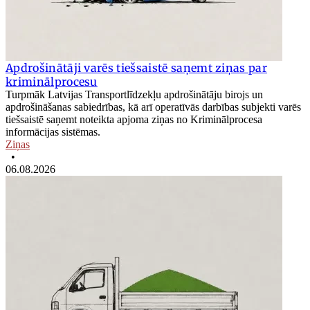
Apdrošinātāji varēs tiešsaistē saņemt ziņas par
kriminālprocesu
Turpmāk Latvijas Transportlīdzekļu apdrošinātāju birojs un
apdrošināšanas sabiedrības, kā arī operatīvās darbības subjekti varēs
tiešsaistē saņemt noteikta apjoma ziņas no Kriminālprocesa
informācijas sistēmas.
Ziņas
•
06.08.2026