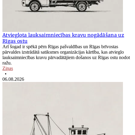
Atvieglota lauksaimniecības kravu nogādāšana uz
Rīgas ostu
Arī šogad ir spēkā pērn Rīgas pašvaldības un Rīgas brīvostas
pārvaldes izstrādātā satiksmes organizācijas kārtība, kas atvieglo
lauksaimniecības kravu pārvadātājiem došanos uz Rīgas ostu nodot
ražu.
Ziņas
•
06.08.2026