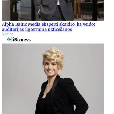
Alpha Baltic Media eksperti skaidro, kā veidot
auditorijas ilgtermiņa uzticēšanos
Vadība