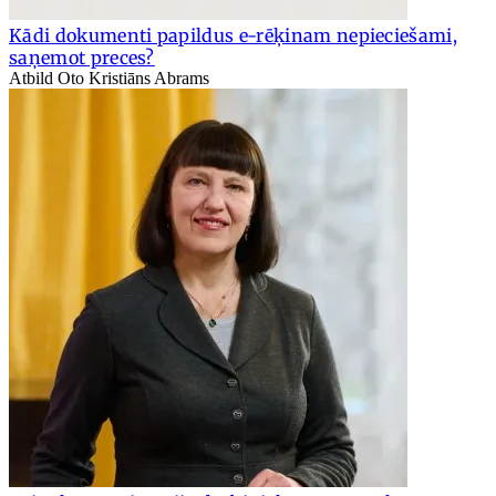
Kādi dokumenti papildus e-rēķinam nepieciešami,
saņemot preces?
Atbild Oto Kristiāns Abrams