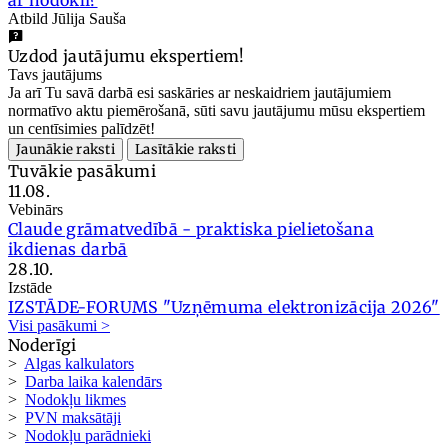
ar nodokli?
Atbild Jūlija Sauša
Uzdod jautājumu ekspertiem!
Tavs jautājums
Ja arī Tu savā darbā esi saskāries ar neskaidriem jautājumiem
normatīvo aktu piemērošanā, sūti savu jautājumu mūsu ekspertiem
un centīsimies palīdzēt!
Jaunākie raksti
Lasītākie raksti
Tuvākie pasākumi
11.08.
Vebinārs
Claude grāmatvedībā - praktiska pielietošana
ikdienas darbā
28.10.
Izstāde
IZSTĀDE-FORUMS "Uzņēmuma elektronizācija 2026"
Visi pasākumi >
Noderīgi
>
Algas kalkulators
>
Darba laika kalendārs
>
Nodokļu likmes
>
PVN maksātāji
>
Nodokļu parādnieki