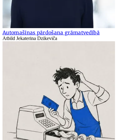
Automašīnas pārdošana grāmatvedībā
Atbild Jekaterina Dzikeviča