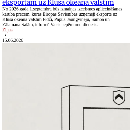
eksportam uz Klusā okeāna valstīm
No 2026.gada 1.septembra būs izmaiņas izcelsmes apliecināšanas
kārtībā precēm, kuras Eiropas Savienības uzņēmēji eksportē uz
Klusā okeāna valstīm Fidži, Papua‑Jaungvineju, Samoa un
Zālamana Salām, informē Valsts ieņēmumu dienests.
Ziņas
•
15.06.2026