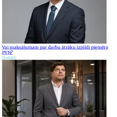
Vai maksājumam par darbu ātrāku izpildi piemēro
PVN?
Nodokļi