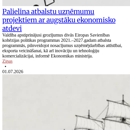
Palielina atbalstu uzņēmumu
projektiem ar augstāku ekonomisko
atdevi
Valdība apstiprinājusi grozījumus divās Eiropas Savienības
kohēzijas politikas programmas 2021.–2027.gadam atbalsta
programmās, pilnveidojot nosacījumus uzņēmējdarbības attīstībai,
eksporta veicināšanai, kā arī inovāciju un tehnoloģiju
komercializācijai, informē Ekonomikas ministrija.
Ziņas
•
01.07.2026