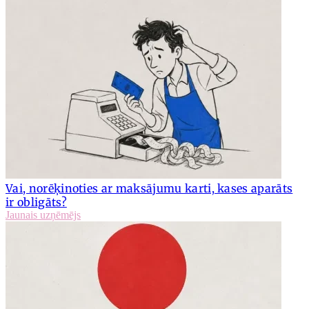
Vai, norēķinoties ar maksājumu karti, kases aparāts
ir obligāts?
Jaunais uzņēmējs