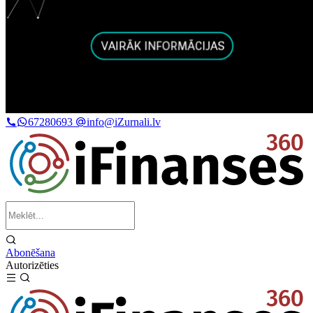
67280693
info@iZurnali.lv
Abonēšana
Autorizēties