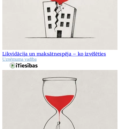
Likvidācija un maksātnespēja – ko izvēlēties
Uzņēmuma vadība