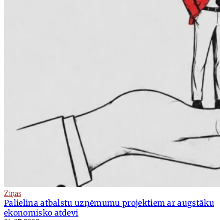
Ziņas
Palielina atbalstu uzņēmumu projektiem ar augstāku
ekonomisko atdevi