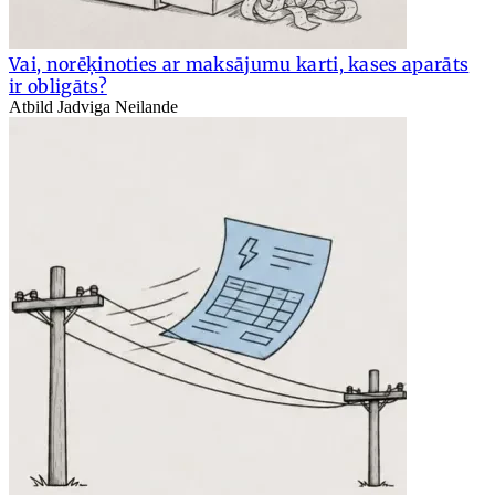
Vai, norēķinoties ar maksājumu karti, kases aparāts
ir obligāts?
Atbild Jadviga Neilande