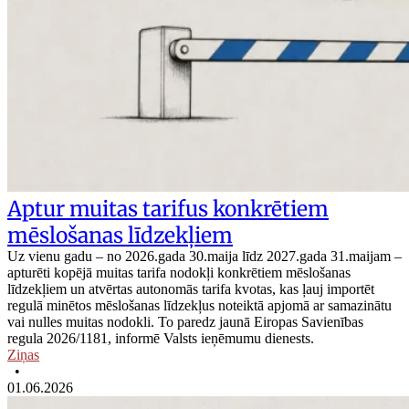
Aptur muitas tarifus konkrētiem
mēslošanas līdzekļiem
Uz vienu gadu – no 2026.gada 30.maija līdz 2027.gada 31.maijam –
apturēti kopējā muitas tarifa nodokļi konkrētiem mēslošanas
līdzekļiem un atvērtas autonomās tarifa kvotas, kas ļauj importēt
regulā minētos mēslošanas līdzekļus noteiktā apjomā ar samazinātu
vai nulles muitas nodokli. To paredz jaunā Eiropas Savienības
regula 2026/1181, informē Valsts ieņēmumu dienests.
Ziņas
•
01.06.2026