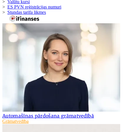
>
Valūtu kursi
>
ES PVN reģistrācijas numuri
>
Stundas tarifa likmes
Automašīnas pārdošana grāmatvedībā
Grāmatvedība