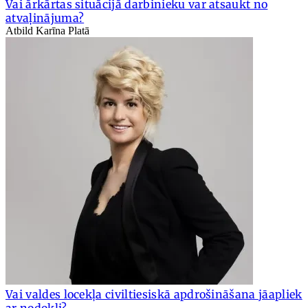
Vai ārkārtas situācijā darbinieku var atsaukt no
atvaļinājuma?
Atbild Karīna Platā
Vai valdes locekļa civiltiesiskā apdrošināšana jāapliek