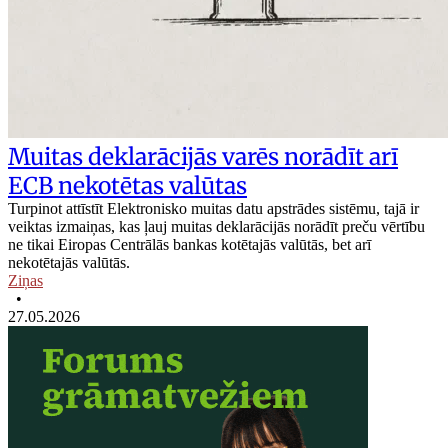
Muitas deklarācijās varēs norādīt arī
ECB nekotētas valūtas
Turpinot attīstīt Elektronisko muitas datu apstrādes sistēmu, tajā ir
veiktas izmaiņas, kas ļauj muitas deklarācijās norādīt preču vērtību
ne tikai Eiropas Centrālās bankas kotētajās valūtās, bet arī
nekotētajās valūtās.
Ziņas
•
27.05.2026