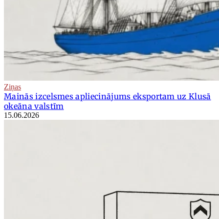
Ziņas
Mainās izcelsmes apliecinājums eksportam uz Klusā
okeāna valstīm
15.06.2026