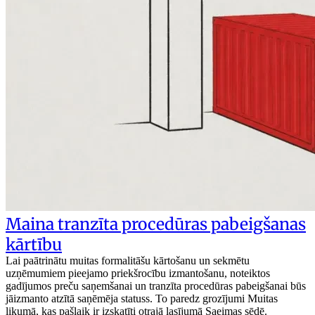
Maina tranzīta procedūras pabeigšanas
kārtību
Lai paātrinātu muitas formalitāšu kārtošanu un sekmētu
uzņēmumiem pieejamo priekšrocību izmantošanu, noteiktos
gadījumos preču saņemšanai un tranzīta procedūras pabeigšanai būs
jāizmanto atzītā saņēmēja statuss. To paredz grozījumi Muitas
likumā, kas pašlaik ir izskatīti otrajā lasījumā Saeimas sēdē.