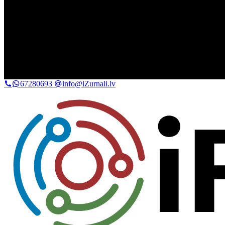
67280693
info@iZurnali.lv