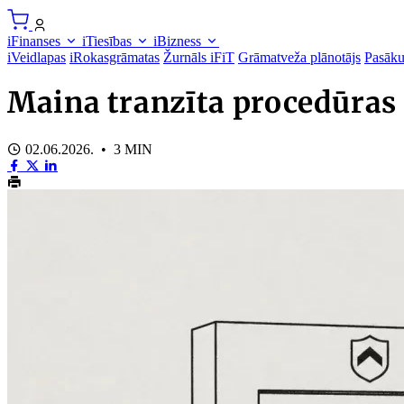
iFinanses
iTiesības
iBizness
iVeidlapas
iRokasgrāmatas
Žurnāls iFiT
Grāmatveža plānotājs
Pasāk
Maina tranzīta procedūras
02.06.2026. • 3 MIN