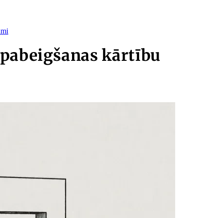
umi
 pabeigšanas kārtību