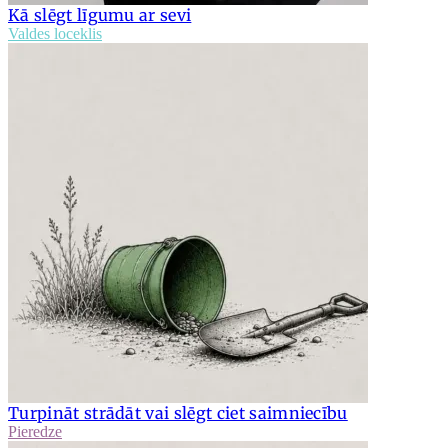
Kā slēgt līgumu ar sevi
Valdes loceklis
Turpināt strādāt vai slēgt ciet saimniecību
Pieredze