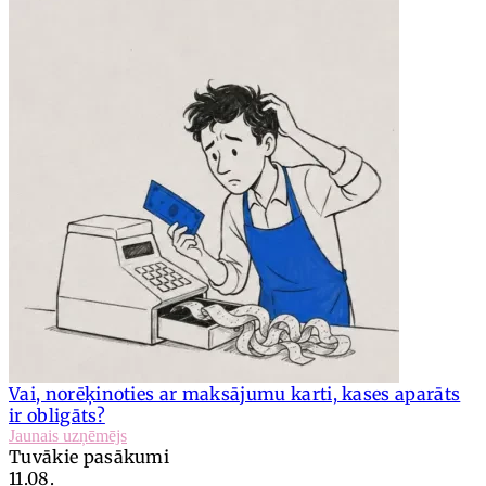
Vai, norēķinoties ar maksājumu karti, kases aparāts
ir obligāts?
Jaunais uzņēmējs
Tuvākie pasākumi
11.08.