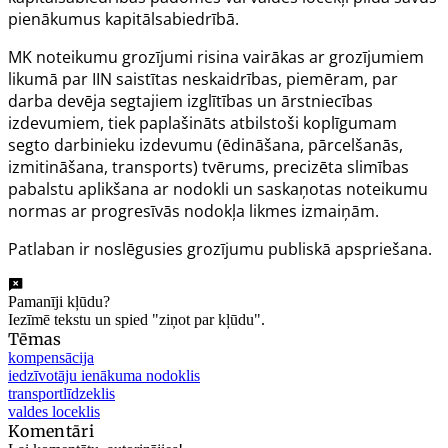
pienākumus kapitālsabiedrībā.
MK noteikumu grozījumi risina vairākas ar grozījumiem
likumā par IIN saistītas neskaidrības, piemēram, par
darba devēja segtajiem izglītības un ārstniecības
izdevumiem, tiek paplašināts atbilstoši koplīgumam
segto darbinieku izdevumu (ēdināšana, pārcelšanās,
izmitināšana, transports) tvērums, precizēta slimības
pabalstu aplikšana ar nodokli un saskaņotas noteikumu
normas ar progresīvās nodokļa likmes izmaiņām.
Patlaban ir noslēgusies grozījumu publiskā apspriešana.
Pamanīji kļūdu?
Iezīmē tekstu un spied "ziņot par kļūdu".
Tēmas
kompensācija
iedzīvotāju ienākuma nodoklis
transportlīdzeklis
valdes loceklis
Komentāri