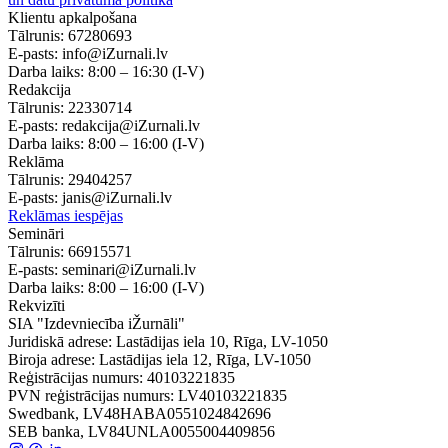
Klientu apkalpošana
Tālrunis:
67280693
E-pasts:
info@iZurnali.lv
Darba laiks:
8:00 – 16:30
(I-V)
Redakcija
Tālrunis:
22330714
E-pasts:
redakcija@iZurnali.lv
Darba laiks:
8:00 – 16:00
(I-V)
Reklāma
Tālrunis:
29404257
E-pasts:
janis@iZurnali.lv
Reklāmas iespējas
Semināri
Tālrunis:
66915571
E-pasts:
seminari@iZurnali.lv
Darba laiks:
8:00 – 16:00
(I-V)
Rekvizīti
SIA "Izdevniecība iŽurnāli"
Juridiskā adrese: Lastādijas iela 10, Rīga, LV-1050
Biroja adrese: Lastādijas iela 12, Rīga, LV-1050
Reģistrācijas numurs: 40103221835
PVN reģistrācijas numurs: LV40103221835
Swedbank, LV48HABA0551024842696
SEB banka, LV84UNLA0055004409856