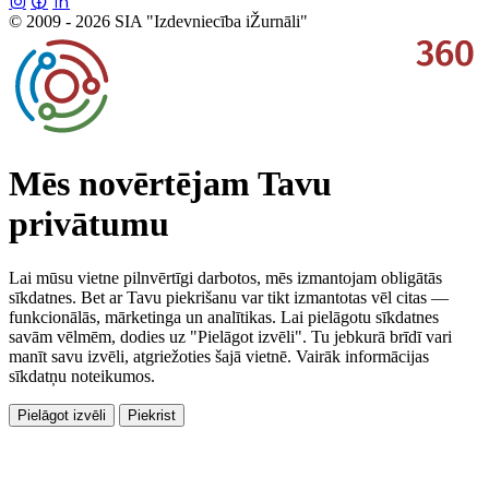
© 2009 - 2026 SIA "Izdevniecība iŽurnāli"
Mēs novērtējam Tavu
privātumu
Lai mūsu vietne pilnvērtīgi darbotos, mēs izmantojam obligātās
sīkdatnes. Bet ar Tavu piekrišanu var tikt izmantotas vēl citas —
funkcionālās, mārketinga un analītikas. Lai pielāgotu sīkdatnes
savām vēlmēm, dodies uz "Pielāgot izvēli". Tu jebkurā brīdī vari
manīt savu izvēli, atgriežoties šajā vietnē. Vairāk informācijas
sīkdatņu noteikumos.
Pielāgot izvēli
Piekrist