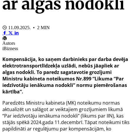
ar algas nodokli
11.09.2025. • 2 MIN
Autors
iBizness
Kompensācija, ko saņem darbinieks par darba devēja
elektrotransportlīdzekļa uzlādi, nebūs jāapliek ar
algas nodokli. To paredz sagatavotie grozījumi
Ministru kabineta noteikumos Nr.899 “Likuma “Par
iedzīvotāju ienākuma nodokli” normu piemērošanas
kārtība”.
Paredzēts Ministru kabineta (MK) noteikumu normas
aktualizēt un salāgot ar veiktajiem grozījumiem
likumā
“Par iedzīvotāju ienākuma nodokli” (likums par IIN), kas
stājās spēkā 2024.gada 11.decembrī. Tāpat noteikumi tiks
papildināti ar regulējumu par kompensācijām, ko