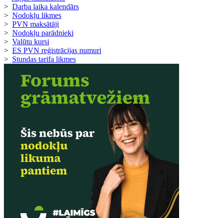
>
Darba laika kalendārs
>
Nodokļu likmes
>
PVN maksātāji
>
Nodokļu parādnieki
>
Valūtu kursi
>
ES PVN reģistrācijas numuri
>
Stundas tarifa likmes