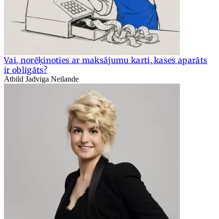
Vai, norēķinoties ar maksājumu karti, kases aparāts
ir obligāts?
Atbild Jadviga Neilande