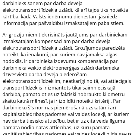
darbinieks saņem par darba devēja
elektrotransportlīdzekļa uzlādi, kā arī tajos tiks noteikta
kārtība, kādā Valsts ieņēmumu dienestam jāsniedz
informācija par pašvaldību izmaksātajiem pabalstiem.
Ar grozījumiem tiek risināts jautājums par darbiniekam
izmaksātajām kompensācijām par darba devēja
elektrotransportlīdzekļa uzlādi. Grozījumos paredzēts
noteikt, ka ienākumi, par kuriem nav jāmaksā algas
nodoklis, ir darbinieka izdevumu kompensācija par
darbinieka veikto elektroenerģijas uzlādi darbinieka
dzīvesvietā darba devēja piederošam
elektrotransportlīdzeklim, neatkarīgi no tā, vai attiecīgais
transportlīdzeklis ir izmantots tikai saimnieciskajā
darbībā, pamatojoties uz faktiski nobraukto kilometru
skaitu katrā mēnesī, ja ir izpildīti noteikti kritēriji. Par
darbinieku šīs normas piemērošanā uzskatāmi arī
kapitālsabiedrības padomes vai valdes locekļi, ar kuriem
nav darba tiesisko attiecību, bet ir uz cita veida līguma
pamata nodibinātas attiecības, uz kuru pamata
kapitālsabiedrības padomes vai valdes locekļi pilda savus