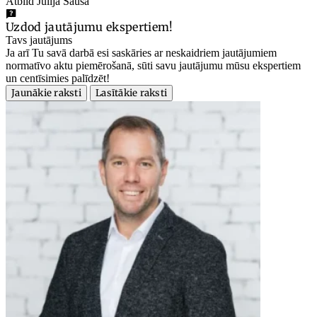
Atbild Jūlija Sauša
Uzdod jautājumu ekspertiem!
Tavs jautājums
Ja arī Tu savā darbā esi saskāries ar neskaidriem jautājumiem
normatīvo aktu piemērošanā, sūti savu jautājumu mūsu ekspertiem
un centīsimies palīdzēt!
Jaunākie raksti
Lasītākie raksti