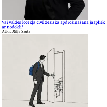
Vai valdes locekļa civiltiesiskā apdrošināšana jāapliek
ar nodokli?
Atbild Jūlija Sauša