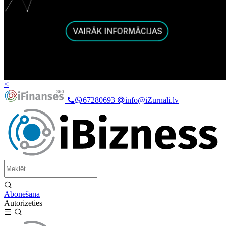
<
67280693
info@iZurnali.lv
Abonēšana
Autorizēties