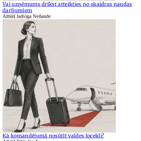
Vai uzņēmums drīkst atteikties no skaidras naudas
darījumiem
Atbild Jadviga Neilande
Kā komandējumā nosūtīt valdes locekli?