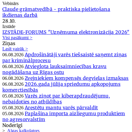
Vebinārs
Claude grāmatvedībā - praktiska pielietošana
ikdienas darbā
28.10.
Izstāde
IZSTĀDE-FORUMS "Uzņēmuma elektronizācija 2026"
Visi pasākumi >
Ziņas
Lasīt vairāk >
Apdrošinātāji varēs tiešsaistē saņemt ziņas
06.08.2026
par kriminālprocesu
Atvieglota lauksaimniecības kravu
06.08.2026
nogādāšana uz Rīgas ostu
Zvejniekiem kompensēs degvielas izmaksas
06.08.2026
2026.gada jūlija spriedumu apkopojums
06.08.2026
komerctiesībās
Varēs ziņot par kiberapdraudējumu,
05.08.2026
nebaidoties no atbildības
Arestētu mantu varēs pārvaldīt
05.08.2026
Paplašina importa aizliegumu produktiem
05.08.2026
no agresorvalstīm
Noderīgi
>
Algas kalkulators