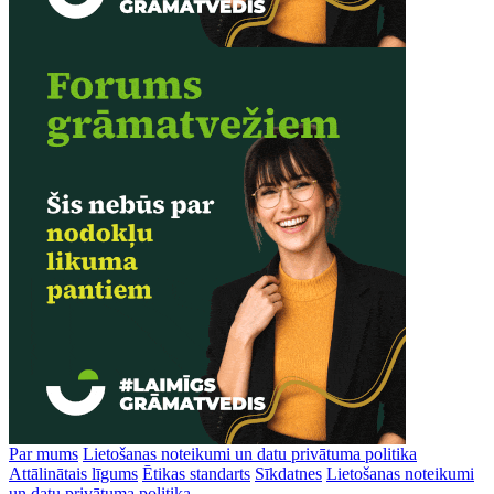
Par mums
Lietošanas noteikumi un datu privātuma politika
Attālinātais līgums
Ētikas standarts
Sīkdatnes
Lietošanas noteikumi
un datu privātuma politika