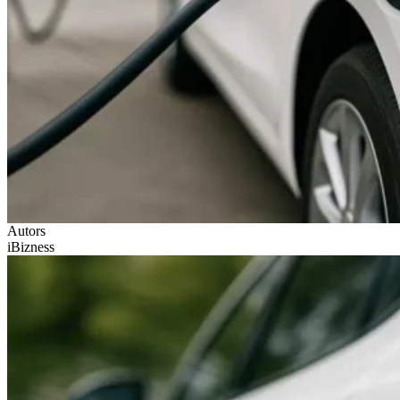
Autors
iBizness