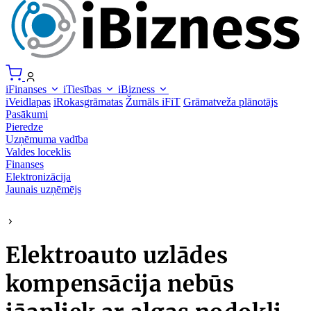
iFinanses
iTiesības
iBizness
iVeidlapas
iRokasgrāmatas
Žurnāls iFiT
Grāmatveža plānotājs
Pasākumi
Pieredze
Uzņēmuma vadība
Valdes loceklis
Finanses
Elektronizācija
Jaunais uzņēmējs
Elektroauto uzlādes
kompensācija nebūs