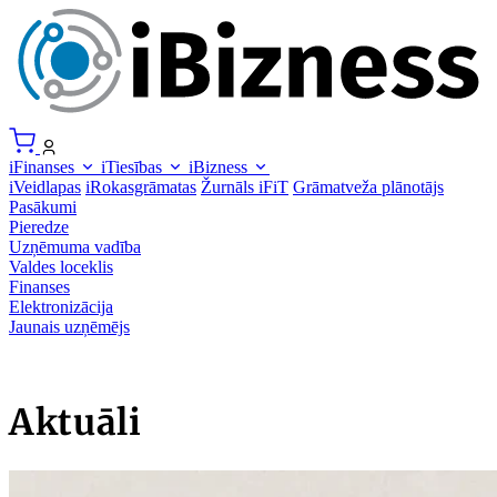
iFinanses
iTiesības
iBizness
iVeidlapas
iRokasgrāmatas
Žurnāls iFiT
Grāmatveža plānotājs
Pasākumi
Pieredze
Uzņēmuma vadība
Valdes loceklis
Finanses
Elektronizācija
Jaunais uzņēmējs
Aktuāli