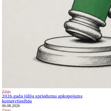
Ziņas
2026.gada jūlija spriedumu apkopojums
komerctiesībās
06.08.2026
Ziņas