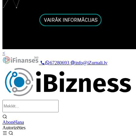
<
67280693
info@iZurnali.lv
Abonēšana
Autorizēties