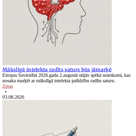
Mākslīgā intelekta radīts saturs būs jāmarķē
Eiropas Savienībā 2026.gada 2.augustā stājās spēkā noteikumi, kas
nosaka marķēt ar mākslīgā intelekta palīdzību radītu saturu.
Ziņas
•
03.08.2026