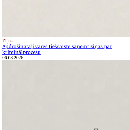
Ziņas
Apdrošinātāji varēs tiešsaistē saņemt ziņas par
kriminālprocesu
06.08.2026