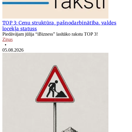
TOP 3: Cenu struktūra, pašnodarbinātība, valdes
locekļa statuss
Piedāvājam jūlija “iBizness” lasītāko rakstu TOP 3!
Ziņas
•
05.08.2026