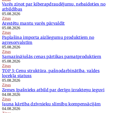
Varēs ziņot par kiberapdraudējumu, nebaidoties no
atbildības
05.08.2026
Ziņas
Arestētu mantu varēs pārvaldīt
05.08.2026
Ziņas
Paplašina importa aizliegumu produktiem no
agresorvalstīm
05.08.2026
Ziņas
Samazinājušās cenas pārtikas pamatproduktiem
05.08.2026
Ziņas
TOP 3: Cenu struktūra, pašnodarbinātība, valdes
locekļa statuss
05.08.2026
Ziņas
Zemes īpašnieks atbild par derīgo izrakteņu ieguvi
04.08.2026
Ziņas
Jauna kārtība dzīvnieku slimību kompensācijām
04.08.2026