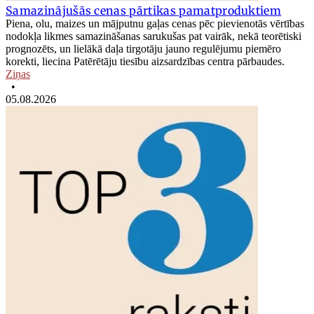
Samazinājušās cenas pārtikas pamatproduktiem
Piena, olu, maizes un mājputnu gaļas cenas pēc pievienotās vērtības
nodokļa likmes samazināšanas sarukušas pat vairāk, nekā teorētiski
prognozēts, un lielākā daļa tirgotāju jauno regulējumu piemēro
korekti, liecina Patērētāju tiesību aizsardzības centra pārbaudes.
Ziņas
•
05.08.2026