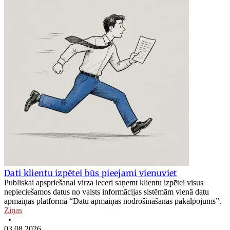
Dati klientu izpētei būs pieejami vienuviet
Publiskai apspriešanai virza ieceri saņemt klientu izpētei visus
nepieciešamos datus no valsts informācijas sistēmām vienā datu
apmaiņas platformā “Datu apmaiņas nodrošināšanas pakalpojums”.
Ziņas
•
03.08.2026