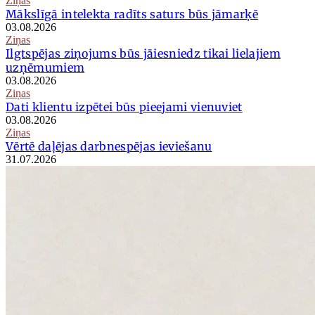
Ziņas
Mākslīgā intelekta radīts saturs būs jāmarķē
03.08.2026
Ziņas
Ilgtspējas ziņojums būs jāiesniedz tikai lielajiem
uzņēmumiem
03.08.2026
Ziņas
Dati klientu izpētei būs pieejami vienuviet
03.08.2026
Ziņas
Vērtē daļējas darbnespējas ieviešanu
31.07.2026