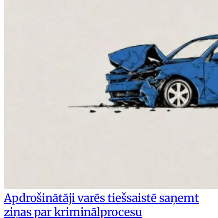
Apdrošinātāji varēs tiešsaistē saņemt
ziņas par kriminālprocesu