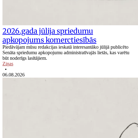
2026.gada jūlija spriedumu
apkopojums komerctiesībās
Piedāvājam mūsu redakcijas ieskatā interesantāko jūlijā publicēto
Senāta spriedumu apkopojumu administratīvajās lietās, kas varētu
būt noderīgs lasītājiem.
Ziņas
•
06.08.2026