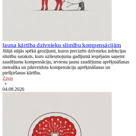
Jauna kārtība dzīvnieku slimību kompensācijām
Jūlijā stājās spēkā grozījumi, kuros precizēts dzīvnieku infekcijas
slimību saraksts, kuru uzliesmojuma gadījumā iespējams saņemt
zaudējumu kompensāciju, ieviesta jauna zaudējumu aprēķināšanas
metodika un pilnveidota kompensāciju aprēķināšanas un
piešķiršanas kārtība.
Ziņas
•
04.08.2026