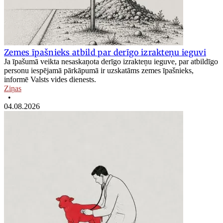
Zemes īpašnieks atbild par derīgo izrakteņu ieguvi
Ja īpašumā veikta nesaskaņota derīgo izrakteņu ieguve, par atbildīgo
personu iespējamā pārkāpumā ir uzskatāms zemes īpašnieks,
informē Valsts vides dienests.
Ziņas
•
04.08.2026