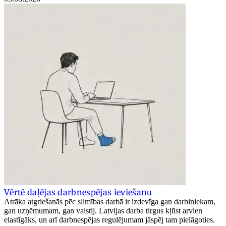
Vērtē daļējas darbnespējas ieviešanu
Ātrāka atgriešanās pēc slimības darbā ir izdevīga gan darbiniekam,
gan uzņēmumam, gan valstij. Latvijas darba tirgus kļūst arvien
elastīgāks, un arī darbnespējas regulējumam jāspēj tam pielāgoties.