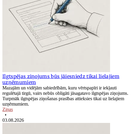
Ilgtspējas ziņojums būs jāiesniedz tikai lielajiem
uzņēmumiem
Mazajām un vidējām sabiedrībām, kuru vērtspapīri ir iekļauti
regulētajā tirgū, vairs nebūs obligāti jāsagatavo ilgtspējas ziņojums.
Turpmāk ilgtspējas ziņošanas prasības attieksies tikai uz lielajiem
uzņēmumiem.
Ziņas
•
03.08.2026