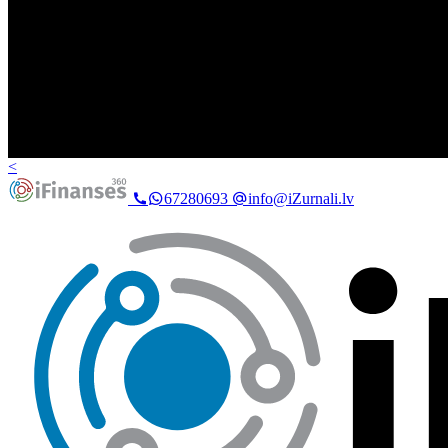
<
67280693
info@iZurnali.lv