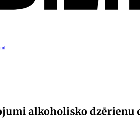
umi
ojumi alkoholisko dzērienu 