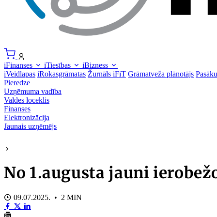
iFinanses
iTiesības
iBizness
iVeidlapas
iRokasgrāmatas
Žurnāls iFiT
Grāmatveža plānotājs
Pasāk
Pieredze
Uzņēmuma vadība
Valdes loceklis
Finanses
Elektronizācija
Jaunais uzņēmējs
No 1.augusta jauni ierobež
09.07.2025. • 2 MIN