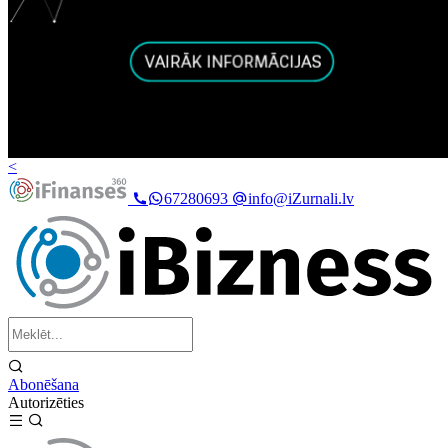
<
67280693
info@iZurnali.lv
Abonēšana
Autorizēties