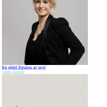
Kā slēgt līgumu ar sevi
Valdes loceklis