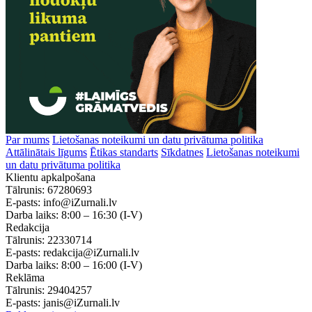
Par mums
Lietošanas noteikumi un datu privātuma politika
Attālinātais līgums
Ētikas standarts
Sīkdatnes
Lietošanas noteikumi
un datu privātuma politika
Klientu apkalpošana
Tālrunis:
67280693
E-pasts:
info@iZurnali.lv
Darba laiks:
8:00 – 16:30
(I-V)
Redakcija
Tālrunis:
22330714
E-pasts:
redakcija@iZurnali.lv
Darba laiks:
8:00 – 16:00
(I-V)
Reklāma
Tālrunis:
29404257
E-pasts:
janis@iZurnali.lv