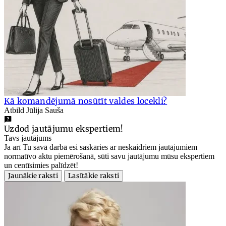
Kā komandējumā nosūtīt valdes locekli?
Atbild Jūlija Sauša
Uzdod jautājumu ekspertiem!
Tavs jautājums
Ja arī Tu savā darbā esi saskāries ar neskaidriem jautājumiem
normatīvo aktu piemērošanā, sūti savu jautājumu mūsu ekspertiem
un centīsimies palīdzēt!
Jaunākie raksti
Lasītākie raksti