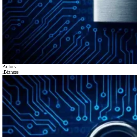
Autors
iBizness