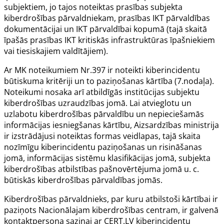
subjektiem, jo tajos noteiktas prasības subjekta
kiberdrošības pārvaldniekam, prasības IKT pārvaldības
dokumentācijai un IKT pārvaldībai kopumā (tajā skaitā
īpašās prasības IKT kritiskās infrastruktūras īpašniekiem
vai tiesiskajiem valdītājiem).
Ar MK noteikumiem Nr.397 ir noteikti kiberincidentu
būtiskuma kritēriji un to paziņošanas kārtība (7.nodaļa).
Noteikumi nosaka arī atbildīgās institūcijas subjektu
kiberdrošības uzraudzības jomā. Lai atvieglotu un
uzlabotu kiberdrošības pārvaldību un nepieciešamās
informācijas iesniegšanas kārtību, Aizsardzības ministrija
ir izstrādājusi noteiktas formas veidlapas, tajā skaita
nozīmīgu kiberincidentu paziņošanas un risināšanas
jomā, informācijas sistēmu klasifikācijas jomā, subjekta
kiberdrošības atbilstības pašnovērtējuma jomā u. c.
būtiskās kiberdrošības pārvaldības jomās.
Kiberdrošības pārvaldnieks, par kuru atbilstoši kārtībai ir
paziņots Nacionālajam kiberdrošības centram, ir galvenā
kontaktpersona saziņai ar CERT.LV kiberincidentu