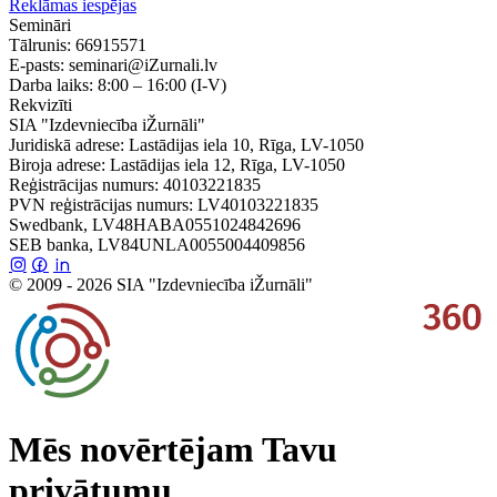
Reklāmas iespējas
Semināri
Tālrunis:
66915571
E-pasts:
seminari@iZurnali.lv
Darba laiks:
8:00 – 16:00
(I-V)
Rekvizīti
SIA "Izdevniecība iŽurnāli"
Juridiskā adrese: Lastādijas iela 10, Rīga, LV-1050
Biroja adrese: Lastādijas iela 12, Rīga, LV-1050
Reģistrācijas numurs: 40103221835
PVN reģistrācijas numurs: LV40103221835
Swedbank, LV48HABA0551024842696
SEB banka, LV84UNLA0055004409856
© 2009 - 2026 SIA "Izdevniecība iŽurnāli"
Mēs novērtējam Tavu
privātumu