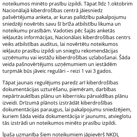
noteikumos minēto prasību izpildi. Tāpat līdz 1.oktobrim
Nacionālajā kiberdrošības centrā jāiesniedz
pašvērtējuma anketa, ar kuras palīdzību pakalpojumu
sniedzēji novērtēs savu šī brīža atbilstību likuma un
noteikumu prasībām. Vadoties pēc šajās anketās
iekļautās informācijas, Nacionālais kiberdrošības centrs
veiks atbilstības auditus, lai novērtētu noteikumos
iekļauto prasību izpildi un sniegtu rekomendācijas
uzņēmumu vai iestāžu kiberdrošības uzlabošanai. Šāda
veida pašnovērtējums uzņēmumiem un iestādēm
turpmāk būs jāveic regulāri – reizi 1 vai 3 gados.
Tāpat jaunais regulējums paredz arī kiberdrošības
dokumentācijas uzturēšanu, piemēram, darbības
nepārtrauktības plānu un kiberrisku pārvaldības plānu
izveidi. Drīzumā plānots izstrādāt kiberdrošības
dokumentācijas paraugus, lai pakalpojumu sniedzējiem,
kuriem šāda veida dokumentācija ir jaunums, atvieglotu
tās izstrādi un noteikumos minēto prasību izpildi.
Īpaša uzmanība šiem noteikumiem jāpievērš NKDL