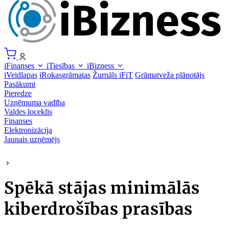
iFinanses
iTiesības
iBizness
iVeidlapas
iRokasgrāmatas
Žurnāls iFiT
Grāmatveža plānotājs
Pasākumi
Pieredze
Uzņēmuma vadība
Valdes loceklis
Finanses
Elektronizācija
Jaunais uzņēmējs
Spēkā stājas minimālās
kiberdrošības prasības