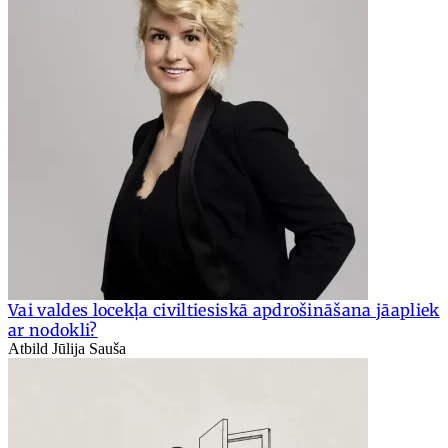
Vai valdes locekļa civiltiesiskā apdrošināšana jāapliek
ar nodokli?
Atbild Jūlija Sauša