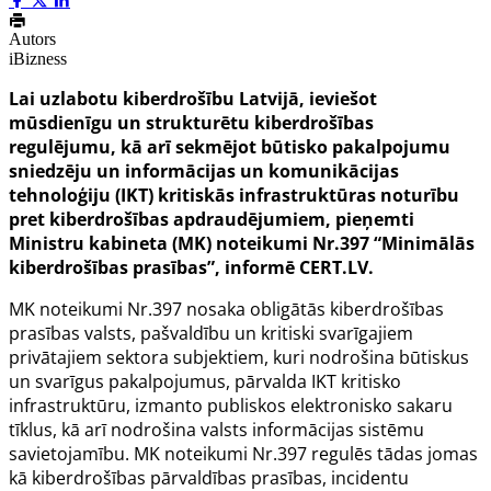
Autors
iBizness
Lai uzlabotu kiberdrošību Latvijā, ieviešot
mūsdienīgu un strukturētu kiberdrošības
regulējumu, kā arī sekmējot būtisko pakalpojumu
sniedzēju un informācijas un komunikācijas
tehnoloģiju (IKT) kritiskās infrastruktūras noturību
pret kiberdrošības apdraudējumiem, pieņemti
Ministru kabineta (MK) noteikumi Nr.397 “Minimālās
kiberdrošības prasības”, informē CERT.LV.
MK noteikumi Nr.397
nosaka obligātās kiberdrošības
prasības valsts, pašvaldību un kritiski svarīgajiem
privātajiem sektora subjektiem, kuri nodrošina būtiskus
un svarīgus pakalpojumus, pārvalda IKT kritisko
infrastruktūru, izmanto publiskos elektronisko sakaru
tīklus, kā arī nodrošina valsts informācijas sistēmu
savietojamību. MK noteikumi Nr.397 regulēs tādas jomas
kā kiberdrošības pārvaldības prasības, incidentu