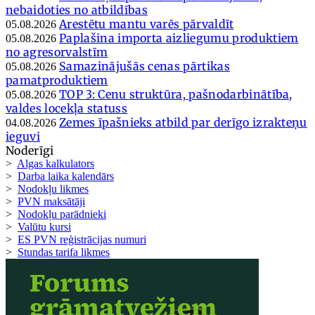
nebaidoties no atbildības
Arestētu mantu varēs pārvaldīt
05.08.2026
Paplašina importa aizliegumu produktiem
05.08.2026
no agresorvalstīm
Samazinājušās cenas pārtikas
05.08.2026
pamatproduktiem
TOP 3: Cenu struktūra, pašnodarbinātība,
05.08.2026
valdes locekļa statuss
Zemes īpašnieks atbild par derīgo izrakteņu
04.08.2026
ieguvi
Noderīgi
>
Algas kalkulators
>
Darba laika kalendārs
>
Nodokļu likmes
>
PVN maksātāji
>
Nodokļu parādnieki
>
Valūtu kursi
>
ES PVN reģistrācijas numuri
>
Stundas tarifa likmes