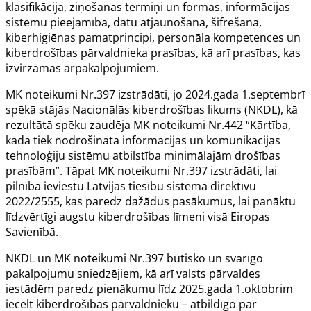
klasifikācija, ziņošanas termiņi un formas, informācijas
sistēmu pieejamība, datu atjaunošana, šifrēšana,
kiberhigiēnas pamatprincipi, personāla kompetences un
kiberdrošības pārvaldnieka prasības, kā arī prasības, kas
izvirzāmas ārpakalpojumiem.
MK noteikumi Nr.397 izstrādāti, jo 2024.gada 1.septembrī
spēkā stājās
Nacionālās kiberdrošības likums
(NKDL), kā
rezultātā spēku zaudēja MK noteikumi Nr.442 “Kārtība,
kādā tiek nodrošināta informācijas un komunikācijas
tehnoloģiju sistēmu atbilstība minimālajām drošības
prasībām”. Tāpat MK noteikumi Nr.397 izstrādāti, lai
pilnībā ieviestu Latvijas tiesību sistēmā
direktīvu
2022/2555
, kas paredz dažādus pasākumus, lai panāktu
līdzvērtīgi augstu kiberdrošības līmeni visā Eiropas
Savienībā.
NKDL un MK noteikumi Nr.397 būtisko un svarīgo
pakalpojumu sniedzējiem, kā arī valsts pārvaldes
iestādēm paredz pienākumu līdz 2025.gada 1.oktobrim
iecelt kiberdrošības pārvaldnieku – atbildīgo par