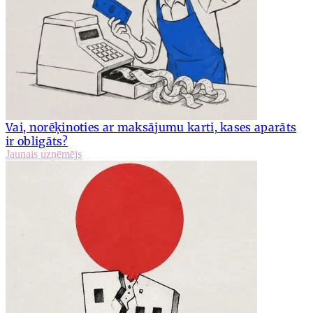
Vai, norēķinoties ar maksājumu karti, kases aparāts
ir obligāts?
Jaunais uzņēmējs