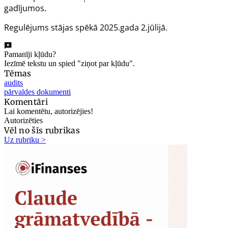
gadījumos.
Regulējums stājas spēkā 2025.gada 2.jūlijā.
Pamanīji kļūdu?
Iezīmē tekstu un spied "ziņot par kļūdu".
Tēmas
audits
pārvaldes dokumenti
Komentāri
Lai komentētu, autorizējies!
Autorizēties
Vēl no šīs rubrikas
Uz rubriku >