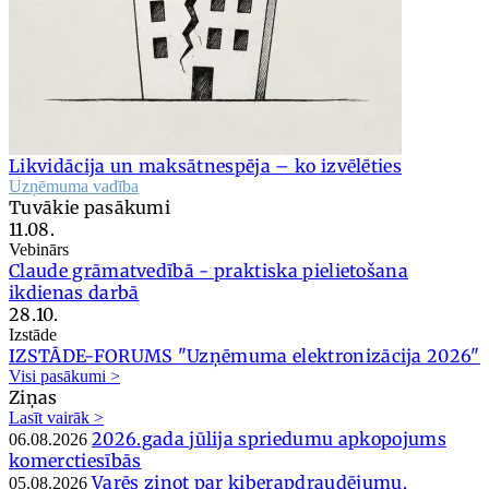
Likvidācija un maksātnespēja – ko izvēlēties
Uzņēmuma vadība
Tuvākie pasākumi
11.08.
Vebinārs
Claude grāmatvedībā - praktiska pielietošana
ikdienas darbā
28.10.
Izstāde
IZSTĀDE-FORUMS "Uzņēmuma elektronizācija 2026"
Visi pasākumi >
Ziņas
Lasīt vairāk >
2026.gada jūlija spriedumu apkopojums
06.08.2026
komerctiesībās
Varēs ziņot par kiberapdraudējumu,
05.08.2026