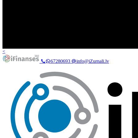
<
67280693
info@iZurnali.lv