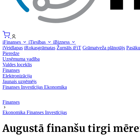
iFinanses
iTiesības
iBizness
iVeidlapas
iRokasgrāmatas
Žurnāls iFiT
Grāmatveža plānotājs
Pasāk
Pieredze
Uzņēmuma vadība
Valdes loceklis
Finanses
Elektronizācija
Jaunais uzņēmējs
Finanses
Investīcijas
Ekonomika
Finanses
Ekonomika
Finanses
Investīcijas
Augustā finanšu tirgi mēre